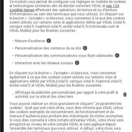
Voir tout
Ce module vous permet de configurer vos réglages en matière de cookies
et technologies similaires afin de décider comment VIDAL et
ses 124
sociétés tierces
effectuent des opérations de lecture et/ou d’écriture
d’informations au sein des terminaux que vous utilisez. En cliquant sur
le bouton « J’accepte » ci-dessous, vous consentez à ce que des cookies
Socioprofessionnel
soient utilisés sur certains sites et applications édités par VIDAL (vidal.fr,
campus.vidal.fr, hoptimal.vidal.fr, evidal.vidal.fr, fr.m3manabu.com et
VIDAL Mobile) pour les finalités suivantes :
Médecine : 10 260 postes d'internes ouverts pour la
L
Mesure d’audience
i
promotion 2026, annonce le gouvernement
06 août 2026
0
Personnalisation des contenus de ce site
i
Personnalisation des communications vous étant adressées
i
Voir tout
Interaction avec les réseaux sociaux
i
En cliquant sur le bouton « J’accepte » ci-dessous, vous consentez
Santé publique
également à ce que des cookies soient utilisés sur certains sites et
applications édités par VIDAL(vidal.fr, campus.vidal.fr, hoptimal.vidal.fr,
evidal.vidal.fr et VIDAL Mobile) pour les finalités suivantes :
Affichage de publicités personnalisées par rapport à votre profil et
i
activités sur ce site et des sites tiers
Vous pouvez réaliser un choix granulaire en cliquant "Je paramètre les
cookies". Quel que soit votre choix, vous êtes informé que VIDAL utilise
des cookies exemptés de consentement, de fonctionnement et de
mesure d'audience pour produire des statistiques de visites anonymes.
Si vous êtes connecté à votre compte utilisateur VIDAL, votre choix sera
enregistré au niveau de votre compte VIDAL et sera appliqué depuis
l’ensemble des terminaux que vous utilisez. A défaut, votre choix sera