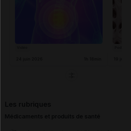
Vidéo
Podcast
24 juin 2026
1h 18min
19 juin 
Les rubriques
Médicaments et produits de santé