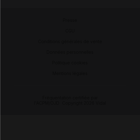
Presse
-
CGU
-
Conditions générales de vente
-
Données personnelles
-
Politique cookies
-
Mentions légales
Fréquentation certifiée par
l'ACPM/OJD
|
Copyright 2026 Vidal