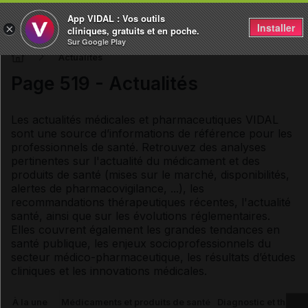
App VIDAL : Vos outils
Installer
×
cliniques, gratuits et en poche.
Sur Google Play
Actualités
Page 519 - Actualités
Les actualités médicales et pharmaceutiques VIDAL
sont une source d’informations de référence pour les
professionnels de santé. Retrouvez des analyses
pertinentes sur l'actualité du médicament et des
produits de santé (mises sur le marché, disponibilités,
alertes de pharmacovigilance, ...), les
recommandations thérapeutiques récentes, l'actualité
santé, ainsi que sur les évolutions réglementaires.
Elles couvrent également les grandes tendances en
santé publique, les enjeux socioprofessionnels du
secteur médico-pharmaceutique, les résultats d’études
cliniques et les innovations médicales.
À la une
Médicaments et produits de santé
Diagnostic et thérap