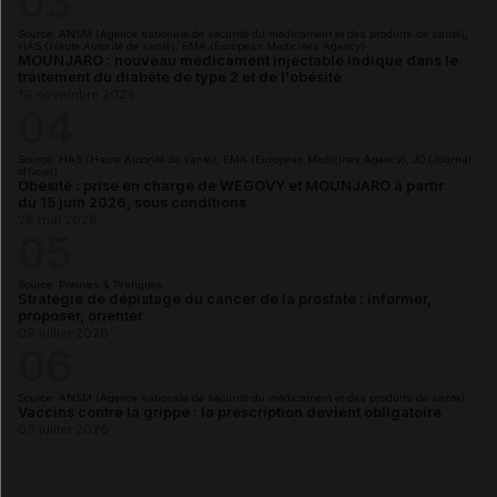
03
Source: ANSM (Agence nationale de sécurité du médicament et des produits de santé),
HAS (Haute Autorité de santé), EMA (European Medicines Agency)
MOUNJARO : nouveau médicament injectable indiqué dans le
traitement du diabète de type 2 et de l'obésité
19 novembre 2024
04
Source: HAS (Haute Autorité de santé), EMA (European Medicines Agency), JO (Journal
officiel)
Obésité : prise en charge de WEGOVY et MOUNJARO à partir
du 15 juin 2026, sous conditions
28 mai 2026
05
Source: Preuves & Pratiques
Stratégie de dépistage du cancer de la prostate : informer,
proposer, orienter
09 juillet 2026
06
Source: ANSM (Agence nationale de sécurité du médicament et des produits de santé)
Vaccins contre la grippe : la prescription devient obligatoire
09 juillet 2026