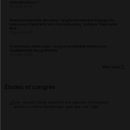
mais plusieurs ?
05 août 2026
Remboursements de soins : le gouvernement engage de
nouveaux transferts vers les mutuelles, indique Stéphanie
Rist
24 juillet 2026
Franchises médicales : le gouvernement annonce le
doublement des plafonds
23 juillet 2026
Voir tout
Études et congrès