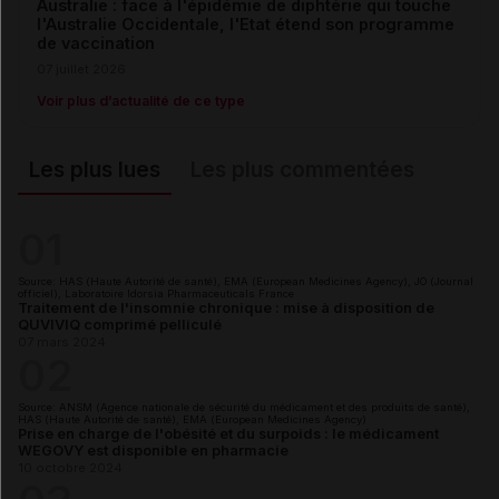
Australie : face à l'épidémie de diphtérie qui touche
l'Australie Occidentale, l'Etat étend son programme
de vaccination
07 juillet 2026
Voir plus d’actualité de ce type
Les plus lues
Les plus commentées
01
Source: HAS (Haute Autorité de santé), EMA (European Medicines Agency), JO (Journal
officiel), Laboratoire Idorsia Pharmaceuticals France
Traitement de l'insomnie chronique : mise à disposition de
QUVIVIQ comprimé pelliculé
07 mars 2024
02
Source: ANSM (Agence nationale de sécurité du médicament et des produits de santé),
HAS (Haute Autorité de santé), EMA (European Medicines Agency)
Prise en charge de l'obésité et du surpoids : le médicament
WEGOVY est disponible en pharmacie
10 octobre 2024