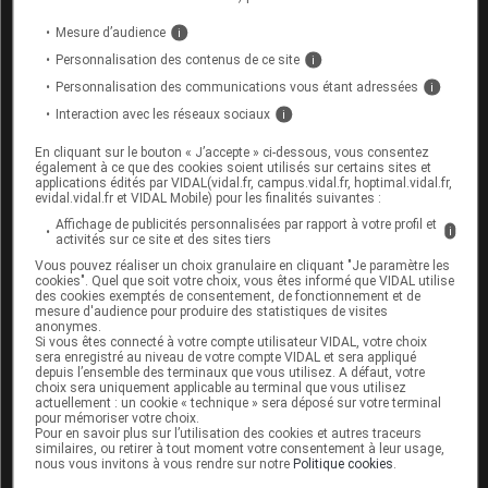
patients
Mesure d’audience
i
EYDENZELT 40 mg/ml sol inj ser préremplie
+2 produits
Personnalisation des contenus de ce site
i
PDF
- 333,65 ko
Personnalisation des communications vous étant adressées
i
Interaction avec les réseaux sociaux
i
Autres documents de bon usage
En cliquant sur le bouton « J’accepte » ci-dessous, vous consentez
également à ce que des cookies soient utilisés sur certains sites et
applications édités par VIDAL(vidal.fr, campus.vidal.fr, hoptimal.vidal.fr,
evidal.vidal.fr et VIDAL Mobile) pour les finalités suivantes :
Affichage de publicités personnalisées par rapport à votre profil et
i
activités sur ce site et des sites tiers
Vous pouvez réaliser un choix granulaire en cliquant "Je paramètre les
cookies". Quel que soit votre choix, vous êtes informé que VIDAL utilise
Guide d'autoinjection Yuflyma Seringue
des cookies exemptés de consentement, de fonctionnement et de
mesure d'audience pour produire des statistiques de visites
YUFLYMA 40 mg sol inj en seringue préremplie
anonymes.
+2
Si vous êtes connecté à votre compte utilisateur VIDAL, votre choix
produits
sera enregistré au niveau de votre compte VIDAL et sera appliqué
depuis l’ensemble des terminaux que vous utilisez. A défaut, votre
choix sera uniquement applicable au terminal que vous utilisez
PDF
- 1,32 Mo
actuellement : un cookie « technique » sera déposé sur votre terminal
pour mémoriser votre choix.
Pour en savoir plus sur l’utilisation des cookies et autres traceurs
Autres documents de bon usage
similaires, ou retirer à tout moment votre consentement à leur usage,
nous vous invitons à vous rendre sur notre
Politique cookies
.