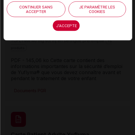
CONTINUER SANS
JE PARAMÈTRE LES
ACCEPTER
COOKIES
J'ACCEPTE
Carte Patient Enfant Yuflyma
YUFLYMA 40 mg sol inj en seringue préremplie
+5
produits
PDF
- 145,06 ko Cette carte contient des
informations importantes sur la sécurité d’emploi
de Yuflyma® que vous devez connaître avant et
pendant le traitement de votre enfant
Documents PGR
Carte Patient Adulte Yuflyma