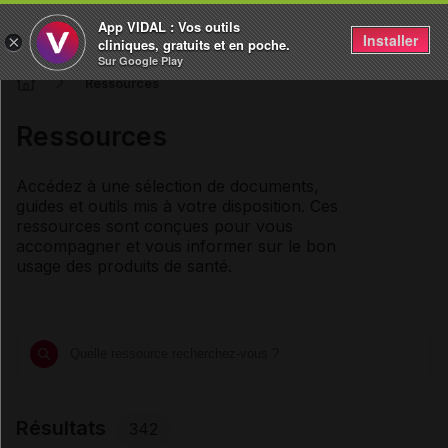
App VIDAL : Vos outils
Installer
×
cliniques, gratuits et en poche.
Sur Google Play
Ressources
Ressources
Accédez à une sélection de documents,
guides et outils mis à votre disposition. Ces
ressources sont conçues pour vous
accompagner et vous informer sur le bon
usage des produits de santé.
Résultats
342