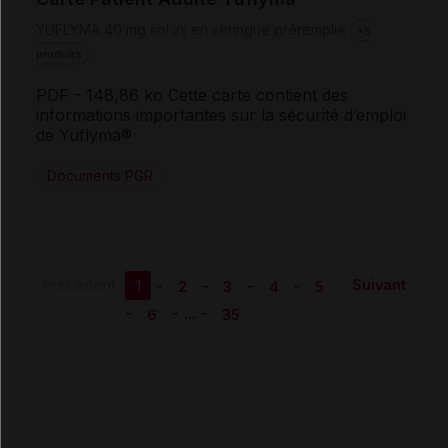
YUFLYMA 40 mg sol inj en seringue préremplie
+5
produits
PDF
- 148,86 ko Cette carte contient des
informations importantes sur la sécurité d’emploi
de Yuflyma®
Documents PGR
1
-
-
-
-
Précédent
Suivant
2
3
4
5
-
-
...
-
6
35