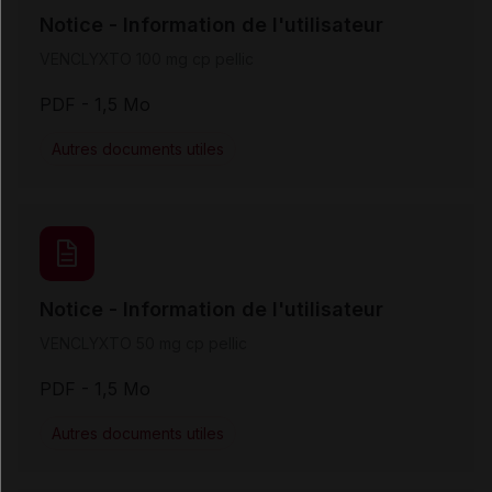
Notice - Information de l'utilisateur
VENCLYXTO 100 mg cp pellic
PDF
- 1,5 Mo
Autres documents utiles
Notice - Information de l'utilisateur
VENCLYXTO 50 mg cp pellic
PDF
- 1,5 Mo
Autres documents utiles