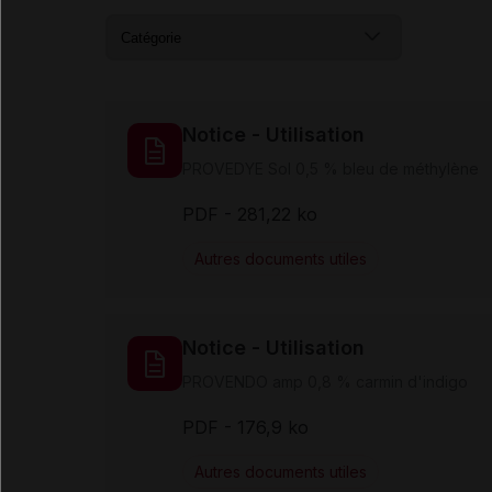
Notice - Utilisation
PROVEDYE Sol 0,5 % bleu de méthylène
PDF
- 281,22 ko
Autres documents utiles
Notice - Utilisation
PROVENDO amp 0,8 % carmin d'indigo
PDF
- 176,9 ko
Autres documents utiles