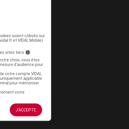
okies soient utilisés sur
vidal.fr et VIDAL Mobile)
es sites tiers
i
votre choix, vous êtes
mesure d'audience pour
u de votre compte VIDAL
a uniquement applicable
rminal pour mémoriser
t moment votre
J'ACCEPTE