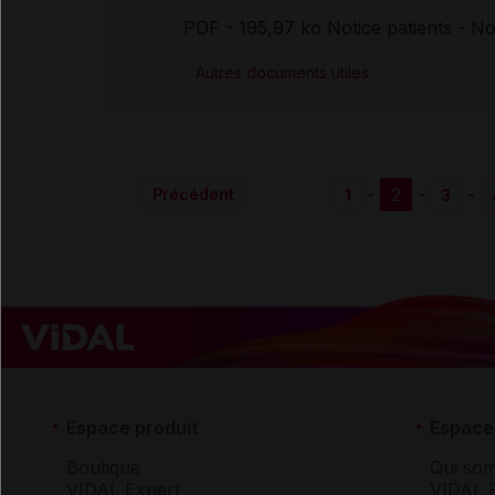
PDF
- 195,97 ko Notice patients - N
Autres documents utiles
-
2
-
-
Précédent
1
3
Espace produit
Espace 
Boutique
Qui so
VIDAL Expert
VIDAL 