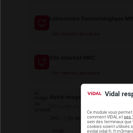
Laboratoire Dermatologique M
Site internet Laboratoire
Site internet MRC
Site internet Laboratoire
Vidal res
Autre image
EMY sonde de rééducation périnéale
Ce module vous permet d
comment VIDAL et
ses 
JPG
- 1,95 Mo
sein des terminaux que v
cookies soient utilisés s
Image
evidal.vidal.fr, fr.m3man