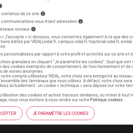
i
 contenus de ce site
i
s communications vous étant adressées
i
 réseaux sociaux
i
on « J’accepte » ci-dessous, vous consentez également à ce que des co
tions édités par VIDAL(vidal.fr, campus.vidal.fr, hoptimal.vidal.fr, evidal.
tes :
s personnalisées par rapport à votre profil et activités sur ce site et d
choix granulaire en cliquant "Je paramètre les cookies". Quel que soit 
ise des cookies exemptés de consentement, de fonctionnement et de 
es de visites anonymes.
 votre compte utilisateur VIDAL, votre choix sera enregistré au nivea
l’ensemble des terminaux que vous utilisez. A défaut, votre choix ser
ilisez actuellement : un cookie « technique » sera déposé sur votre te
’utilisation des cookies et autres traceurs similaires, ou retirer à tou
ge, nous vous invitons à vous rendre sur notre
Politique cookies
.
CCEPTER
JE PARAMÈTRE LES COOKIES