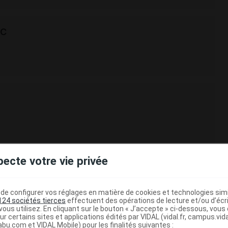
RC
pecte votre vie privée
e configurer vos réglages en matière de cookies et technologies simil
124 sociétés tierces
effectuent des opérations de lecture et/ou d’écr
ous utilisez. En cliquant sur le bouton « J’accepte » ci-dessous, vou
ur certains sites et applications édités par VIDAL (vidal.fr, campus.vidal.
abu.com et VIDAL Mobile) pour les finalités suivantes :