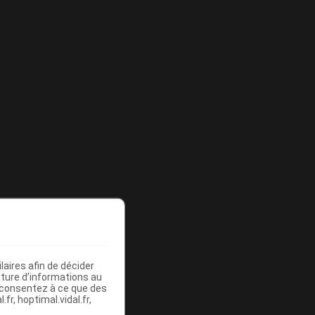
aires afin de décider
iture d’informations au
s consentez à ce que des
fr, hoptimal.vidal.fr,