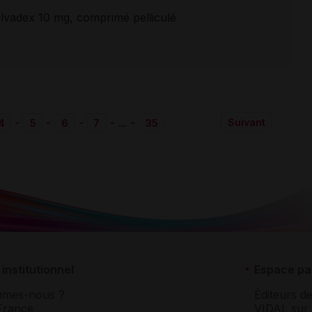
olvadex 10 mg, comprimé pelliculé
-
-
-
-
...
-
Suivant
4
5
6
7
35
institutionnel
Espace pa
mmes-nous ?
Éditeurs de
France
VIDAL sur 