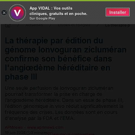
App VIDAL : Vos outils
Installer
×
cliniques, gratuits et en poche.
Sur Google Play
La thérapie pa
Actualités
Études et congrès
La thérapie par édition du
génome lonvoguran zicluméran
confirme son bénéfice dans
l'angiœdème héréditaire en
phase III
Une seule perfusion de lonvoguran zicluméran
pourrait transformer la prise en charge de
l’angiœdème héréditaire. Dans un essai de phase III,
l’édition génomique in vivo réduit significativement la
fréquence des crises. Les données sont en cours
d'analyse par la FDA et l’EMA.
APMnews - www.apmnews.com
19 juin 2026
3 minutes
Ajouter un commentaire