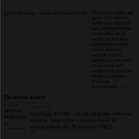
Fondée en 1989 par
deux journalistes,
APMnews apporte
aux professionnels
du secteur de la
santé, un service
d’actualité à forte
valeur ajoutée
adapté à leurs
besoins. L’actualité
de la santé est
suivie sous tous les
angles (politique,
juridique,
économique, (...)
Du même auteur
05 août 2026
Dépistage du CMV : en cas de primo-infection
récente, valaciclovir compassionnel et
amniocentèse dès 18 semaines (HAS)