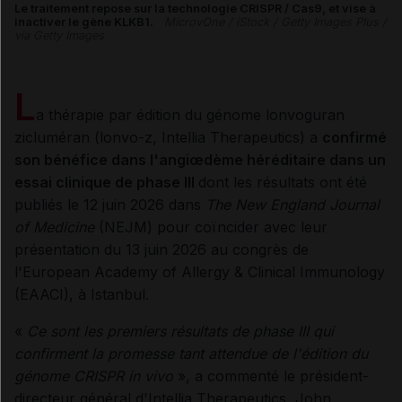
Le traitement repose sur la technologie CRISPR / Cas9, et vise à
inactiver le gène KLKB1.
MicrovOne / iStock / Getty Images Plus /
via Getty Images
L
a thérapie par édition du génome lonvoguran
zicluméran (lonvo-z, Intellia Therapeutics) a
confirmé
son bénéfice dans l'angiœdème héréditaire dans un
essai clinique de phase III
dont les résultats ont été
publiés le 12 juin 2026 dans
The New England Journal
of Medicine
(NEJM) pour coïncider avec leur
présentation du 13 juin 2026 au congrès de
l'European Academy of Allergy & Clinical Immunology
(EAACI), à Istanbul.
«
Ce sont les premiers résultats de phase III qui
confirment la promesse tant attendue de l'édition du
génome CRISPR in vivo
», a commenté le président-
directeur général d'Intellia Therapeutics, John