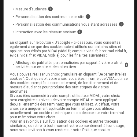
Ce traitement est une thérapie génique reposant sur la
technologie
CRISPR-Cas9
. Il vise à
réduire de
Mesure d’audience
i
manière permanente le taux de kallikréine en
Personnalisation des contenus de ce site
i
inactivant le gène KLKB1
.
Personnalisation des communications vous étant adressées
i
Interaction avec les réseaux sociaux
i
D'après une dépêche publiée dans APMnews le 15 juin
En cliquant sur le bouton « J’accepte » ci-dessous, vous consentez
2026.
également à ce que des cookies soient utilisés sur certains sites et
applications édités par VIDAL(vidal.fr, campus.vidal.fr, hoptimal.vidal.fr,
evidal.vidal.fr et VIDAL Mobile) pour les finalités suivantes :
Cet article d'actualité rédigé par un auteur scientifique
Affichage de publicités personnalisées par rapport à votre profil et
i
activités sur ce site et des sites tiers
reflète l'état des connaissances sur le sujet traité à la
Vous pouvez réaliser un choix granulaire en cliquant "Je paramètre les
date de sa publication. Il ne s'agit pas d'une page
cookies". Quel que soit votre choix, vous êtes informé que VIDAL utilise
encyclopédique régulièrement remise à jour. L'évolution
des cookies exemptés de consentement, de fonctionnement et de
mesure d'audience pour produire des statistiques de visites
ultérieure des connaissances scientifiques peut le
anonymes.
rendre en tout ou partie caduc.
Consultez notre charte
Si vous êtes connecté à votre compte utilisateur VIDAL, votre choix
sera enregistré au niveau de votre compte VIDAL et sera appliqué
éthique et déontologique
depuis l’ensemble des terminaux que vous utilisez. A défaut, votre
choix sera uniquement applicable au terminal que vous utilisez
actuellement : un cookie « technique » sera déposé sur votre terminal
pour mémoriser votre choix.
Pour en savoir plus sur l’utilisation des cookies et autres traceurs
similaires, ou retirer à tout moment votre consentement à leur usage,
nous vous invitons à vous rendre sur notre
Politique cookies
.
Pour en savoir plus