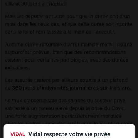
ville et 30 jours à l'hôpital.
Mais les députés ont voté pour que la durée soit d'un
mois dans les deux cas, et que cette durée soit inscrite
dans la loi et non laissée à la main de l'exécutif.
Aucune durée maximale d'arrêt maladie n'était jusqu'à
aujourd'hui prévue, bien que des recommandations
existent pour certaines pathologies, avec des durées
indicatives.
Les assurés restent par ailleurs soumis à un plafond
de
360 jours d'indemnités journalières sur trois ans
.
Le taux d'absentéisme des salariés du secteur privé
est resté à un niveau élevé depuis la crise du Covid,
une forte augmentation particulièrement marquée
chez les cadres, avec des arrêts plus longs et souvent
liés à la santé mentale, selon une étude publiée le 9
Vidal respecte votre vie privée