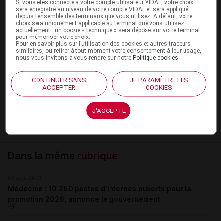
Si vous êtes connecté à votre compte utilisateur VIDAL, votre choix
sera enregistré au niveau de votre compte VIDAL et sera appliqué
depuis l’ensemble des terminaux que vous utilisez. A défaut, votre
choix sera uniquement applicable au terminal que vous utilisez
actuellement : un cookie « technique » sera déposé sur votre terminal
Les commentaires sont momentanément
pour mémoriser votre choix.
désactivés
Pour en savoir plus sur l’utilisation des cookies et autres traceurs
similaires, ou retirer à tout moment votre consentement à leur usage,
nous vous invitons à vous rendre sur notre
Politique cookies
.
La publication de commentaires est
momentanément indisponible.
CONTINUER SANS
JE PARAMÈTRE LES
ACCEPTER
COOKIES
Pour recevoir gratuitement toute l’actualité par mail
J'ACCEPTE
Je m'abonne !
Dans la même
rubrique
06 août 2026
Médecine : 10 260 postes d'internes ouverts pour la
promotion 2026, annonce le gouvernement