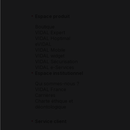
Espace produit
Boutique
VIDAL Expert
VIDAL Hoptimal
eVIDAL
VIDAL Mobile
VIDAL widget
VIDAL Sécurisation
VIDAL e-Services
Espace institutionnel
Qui sommes-nous ?
VIDAL France
Carrières
Charte éthique et
déontologique
Service client