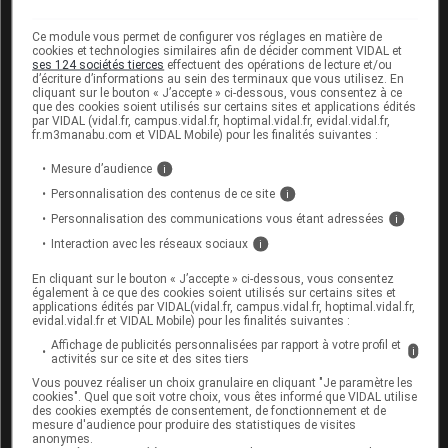
juin 2026 par la mutuelle Malakoff Humanis.
Ce module vous permet de configurer vos réglages en matière de
En conséquence, les indemnités journalières versées
cookies et technologies similaires afin de décider comment VIDAL et
ses 124 sociétés tierces
effectuent des opérations de lecture et/ou
par la Sécurité sociale augmentent plus fortement
d’écriture d’informations au sein des terminaux que vous utilisez. En
depuis la crise sanitaire. « Ça coûte 18 milliards
cliquant sur le bouton « J’accepte » ci-dessous, vous consentez à ce
que des cookies soient utilisés sur certains sites et applications édités
d'euros à la Sécurité sociale et ça augmente d'un
par VIDAL (vidal.fr, campus.vidal.fr, hoptimal.vidal.fr, evidal.vidal.fr,
fr.m3manabu.com et VIDAL Mobile) pour les finalités suivantes :
milliard d'euros par an donc les enjeux sont
considérables », avait affirmé en avril le ministre du
Mesure d’audience
i
Travail et des Solidarités Jean-Pierre Farandou.
Personnalisation des contenus de ce site
i
Personnalisation des communications vous étant adressées
i
Un autre décret, également paru samedi au Journal
Interaction avec les réseaux sociaux
i
officiel, fixe à
quatre ans la durée maximale de
En cliquant sur le bouton « J’accepte » ci-dessous, vous consentez
versement des indemnités journalières dans le
également à ce que des cookies soient utilisés sur certains sites et
applications édités par VIDAL(vidal.fr, campus.vidal.fr, hoptimal.vidal.fr,
cadre d'un accident du travail ou d'une maladie
evidal.vidal.fr et VIDAL Mobile) pour les finalités suivantes :
professionnelle à partir de 2027
.
Affichage de publicités personnalisées par rapport à votre profil et
i
activités sur ce site et des sites tiers
D'après une dépêche AFP publiée le 13 juin 2026.
Vous pouvez réaliser un choix granulaire en cliquant "Je paramètre les
cookies". Quel que soit votre choix, vous êtes informé que VIDAL utilise
des cookies exemptés de consentement, de fonctionnement et de
maj/rap/jco
mesure d'audience pour produire des statistiques de visites
anonymes.