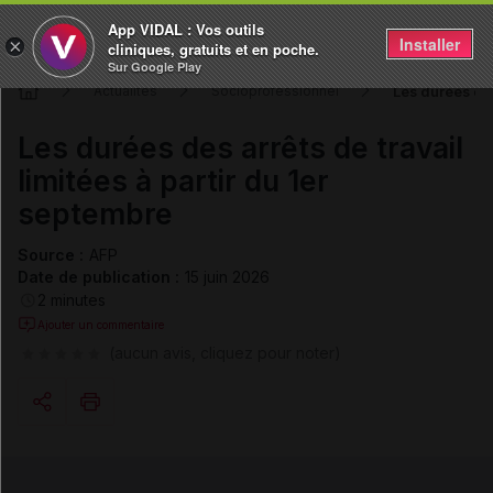
App VIDAL : Vos outils
Installer
×
cliniques, gratuits et en poche.
Sur Google Play
Les durées des
Actualités
Socioprofessionnel
Les durées des arrêts de travail
limitées à partir du 1er
septembre
Source :
AFP
Date de publication :
15 juin 2026
2 minutes
Ajouter un commentaire
(aucun avis, cliquez pour noter)
Copier l'url