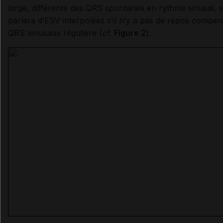
large, différente des QRS spontanés en rythme sinusal,
parlera d’ESV interpolées s’il n’y a pas de repos compe
QRS sinusaux régulière (
cf.
Figure 2
).