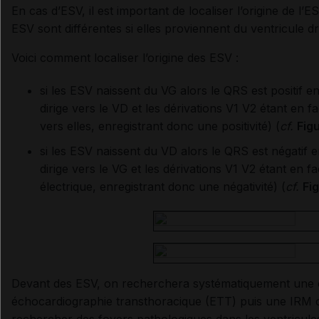
En cas d’ESV, il est important de localiser l’origine de l’
ESV sont différentes si elles proviennent du ventricule d
Voici comment localiser l’origine des ESV :
si les ESV naissent du VG alors le QRS est positif e
dirige vers le VD et les dérivations V1 V2 étant en fac
vers elles, enregistrant donc une positivité) (
cf.
Fig
si les ESV naissent du VD alors le QRS est négatif 
dirige vers le VG et les dérivations V1 V2 étant en fac
électrique, enregistrant donc une négativité) (
cf.
Fi
Devant des ESV, on recherchera systématiquement une c
échocardiographie transthoracique (ETT) puis une IRM car
rechercher des foyers pathologiques dans les ventricules