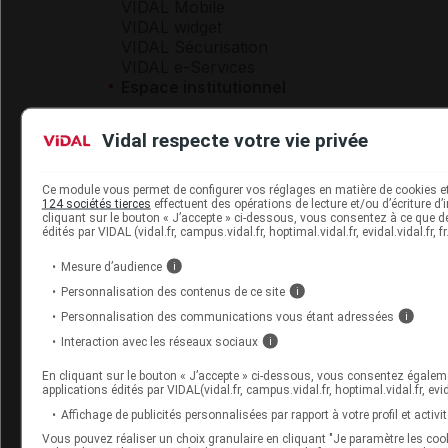
VIDAL Mobile
VIDAL widget
VIDAL Sécurisation
VIDAL e-Services
Espace institutionnel
Qui sommes-nous ?
Vidal respecte votre vie privée
VIDAL France
Carrières
Charte éthique et
Ce module vous permet de configurer vos réglages en matière de cookies e
déontologique
124 sociétés tierces
effectuent des opérations de lecture et/ou d’écriture d
cliquant sur le bouton « J’accepte » ci-dessous, vous consentez à ce que des
édités par VIDAL (vidal.fr, campus.vidal.fr, hoptimal.vidal.fr, evidal.vidal.f
Service client
Mesure d’audience
i
Contact
Personnalisation des contenus de ce site
i
Aide
Personnalisation des communications vous étant adressées
i
Espace partenaires
Interaction avec les réseaux sociaux
i
Éditeurs de logiciel
En cliquant sur le bouton « J’accepte » ci-dessous, vous consentez égalemen
VIDAL sur votre site
applications édités par VIDAL(vidal.fr, campus.vidal.fr, hoptimal.vidal.fr, evid
Vidal Mobile
Affichage de publicités personnalisées par rapport à votre profil et activit
Vous pouvez réaliser un choix granulaire en cliquant "Je paramètre les coo