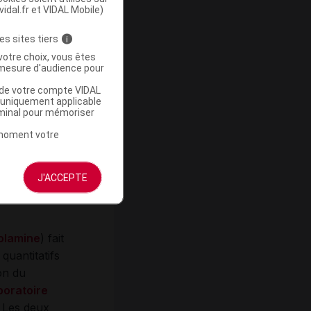
vidal.fr et VIDAL Mobile)
ement
élétère et ne
es sites tiers
i
votre choix, vous êtes
mesure d'audience pour
mander
u de votre compte VIDAL
a uniquement applicable
rminal pour mémoriser
n épisode
t moment votre
article du
J'ACCEPTE
olamine
) fait
quantitatifs
on du
boratoire
. Les deux