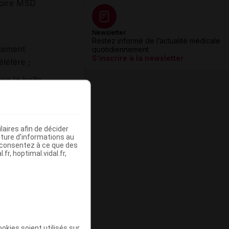
toire MSD
Newsletter
Restez informé de l’actualité médicale
itement
quotidiennement
S’inscrire à la newsletter
létère ;
is la boîte
aires afin de décider
iture d’informations au
s consentez à ce que des
fr, hoptimal.vidal.fr,
 avec une
s unités
ale du
okies soient utilisés sur