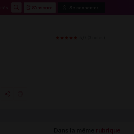
ités
S'inscrire
Se connecter
Rechercher
5,0
(3 notes)
Copier l'url
Email
Dans la même
rubrique