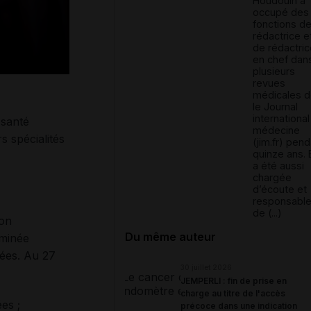
Houdouin a
occupé des
fonctions d
rédactrice e
de rédactric
en chef dan
plusieurs
revues
médicales d
le Journal
internationa
 santé
médecine
s spécialités
(jim.fr) pen
quinze ans. E
a été aussi
chargée
d’écoute et
responsabl
de (...)
ion
Du même auteur
minée
nées. Au 27
30 juillet 2026
JEMPERLI : fin de prise en
charge au titre de l'accès
ées ;
précoce dans une indication