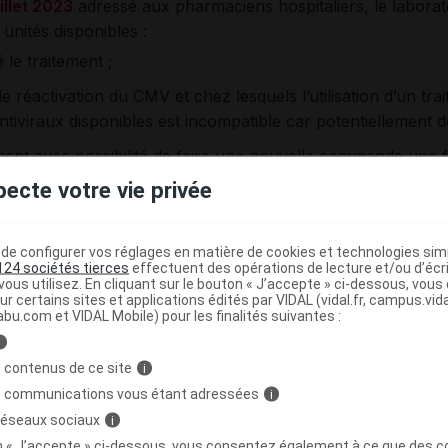
illet 2023
adressé aux pharmaciens hospitaliers, le labora
nités disponibles :
é le traitement ;
e réactivation du CMV et chez lesquels l’utilisation d’un tra
ntiviraux disponibles est incompatible car potentiellement dé
tient avec possibilité de faire une nouvelle commande une fo
pecte votre vie privée
logie le permet,
la spécialité PREVYMIS 240 mg comprimé
e configurer vos réglages en matière de cookies et technologies simil
124 sociétés tierces
effectuent des opérations de lecture et/ou d’écr
ous utilisez. En cliquant sur le bouton « J’accepte » ci-dessous, vou
ur certains sites et applications édités par VIDAL (vidal.fr, campus.vidal.
uer pour perfusion
(spécialité exclusivement hospitalière)
abu.com et VIDAL Mobile) pour les finalités suivantes :
envisagée courant août 2023
. Le laboratoire MSD France
i
 juillet 2023
, adressé aux pharmaciens hospitaliers, que le
 contenus de ce site
i
s communications vous étant adressées
i
tié le traitement et ne pouvant pas bénéficier de la forme or
 réseaux sociaux
i
liculé ;
on « J’accepte » ci-dessous, vous consentez également à ce que des co