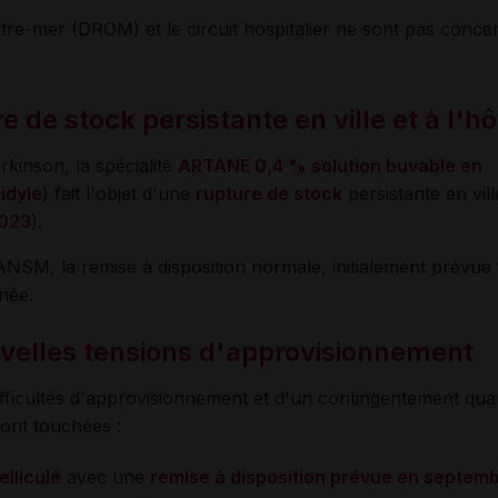
tre-mer (DROM) et le circuit hospitalier ne sont pas conce
de stock persistante en ville et à l'hô
rkinson, la spécialité
ARTANE 0,4
% solution buvable en
idyle
) fait l'objet d'une
rupture de stock
persistante en vill
2023
).
NSM, la remise à disposition normale, initialement prévue fi
inée.
lles tensions d'approvisionnement
ficultés d'approvisionnement et d'un contingentement quant
 sont touchées :
lliculé
avec une
remise à disposition prévue en septem