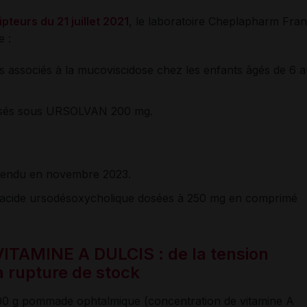
ipteurs du 2
1 juillet 2021
, le laboratoire Cheplapharm Fr
 :
es associés à la mucoviscidose chez les enfants âgés de 6 
bilisés sous URSOLVAN 200 mg.
tendu en novembre 2023.​​
 d’acide ursodésoxycholique dosées à 250 mg en comprimé
TAMINE A DULCIS : de la tension
 rupture de stock
 g pommade ophtalmique (concentration de vitamine A