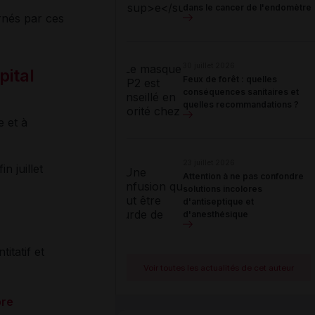
dans le cancer de l'endomètre
rnés par ces
30 juillet 2026
pital
Feux de forêt : quelles
conséquences sanitaires et
quelles recommandations ?
e et à
23 juillet 2026
n juillet
Attention à ne pas confondre
solutions incolores
d'antiseptique et
d'anesthésique
itatif et
Voir toutes les actualités de cet auteur
bre