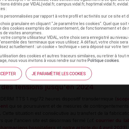
tions édités par VIDAL(vidal.fr, campus.vidal.fr, hoptimal.vidal.fr, evidal.
e réactivation du CMV, chez lesquels l’utilisation d’un trait
tes :
ntiviraux disponibles est incompatible car potentiellement d
s personnalisées par rapport à votre profil et activités sur ce site et d
a forme orale du létermovir, en comprimé pelliculé ;
choix granulaire en cliquant "Je paramètre les cookies". Quel que soit 
ise des cookies exemptés de consentement, de fonctionnement et de 
ient (soit 7 jours de traitement), et la possibilité de recom
es de visites anonymes.
mées.
 votre compte utilisateur VIDAL, votre choix sera enregistré au nivea
l’ensemble des terminaux que vous utilisez. A défaut, votre choix ser
ilisez actuellement : un cookie « technique » sera déposé sur votre te
luer pour perfusion
(
létermovir
) fait également l’objet d'u
’utilisation des cookies et autres traceurs similaires, ou retirer à tou
ge, nous vous invitons à vous rendre sur notre
Politique cookies
.
t
et d'un contingentement qualitatif et quantitatif (
cf.
notre 
CCEPTER
JE PARAMÈTRE LES COOKIES
des tensions jusqu'en 2024
OPODERM TTS 1 mg/72 heures dispositif transdermique (
scop
ment
qui se poursuivent et de mesures de contingentements 
Cette situation est consécutive au transfert de la fabricati
 que l'ancien site est désormais fermé (
cf.
courrier du la
pharmaciens hospitaliers
et
notre article du 4 avril 2023
)