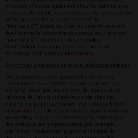
prudence s'impose également chez les patients avec
un diagnostic établi ou une suspicion de syndrome du
QT long congénital ou d'allongement de
l'intervalle QT acquis ou chez les patients recevant
des traitements concomitants connus pour allonger
l'intervalle QT, provoquer des anomalies
électrolytiques ou augmenter l'exposition au
tacrolimus (voir rubrique
Interactions
).
Syndromes lymphoprolifératifs et affections malignes
Des syndromes lymphoprolifératifs associés à
l'Epstein-Barr-Virus (EBV) et d'autres affections
malignes, telles que des cancers de la peau et un
sarcome de Kaposi ont été rapportés chez des
patients traités par tacrolimus (voir rubrique
Effets
indésirables
). L'utilisation d'immunosuppresseurs en
association, tels qu'un traitement concomitant avec
des anticorps antilymphocytaires (par exemple :
basiliximab, daclizumab) augmente le risque de
développer des syndromes lymphoprolifératifs