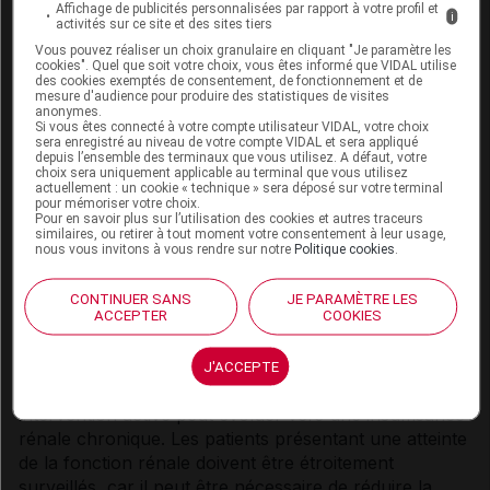
Certaines associations de tacrolimus avec des
Affichage de publicités personnalisées par rapport à votre profil et
i
activités sur ce site et des sites tiers
médicaments connus pour avoir des effets
Vous pouvez réaliser un choix granulaire en cliquant "Je paramètre les
néphrotoxiques ou neurotoxiques peuvent augmenter
cookies". Quel que soit votre choix, vous êtes informé que VIDAL utilise
le risque de ces effets (voir rubrique
Interactions
).
des cookies exemptés de consentement, de fonctionnement et de
mesure d'audience pour produire des statistiques de visites
anonymes.
Vaccination
Si vous êtes connecté à votre compte utilisateur VIDAL, votre choix
sera enregistré au niveau de votre compte VIDAL et sera appliqué
depuis l’ensemble des terminaux que vous utilisez. A défaut, votre
Les immunosuppresseurs peuvent affecter la réponse
choix sera uniquement applicable au terminal que vous utilisez
à la vaccination et peuvent rendre une vaccination
actuellement : un cookie « technique » sera déposé sur votre terminal
pour mémoriser votre choix.
pendant le traitement par tacrolimus moins efficace.
Pour en savoir plus sur l’utilisation des cookies et autres traceurs
L'utilisation de vaccins vivants atténués doit être
similaires, ou retirer à tout moment votre consentement à leur usage,
nous vous invitons à vous rendre sur notre
Politique cookies
.
évitée.
Néphrotoxicité
CONTINUER SANS
JE PARAMÈTRE LES
ACCEPTER
COOKIES
Le tacrolimus peut provoquer une atteinte de la
fonction rénale chez les patients après la
J'ACCEPTE
transplantation. Une insuffisance rénale aiguë sans
intervention active peut évoluer vers une insuffisance
rénale chronique. Les patients présentant une atteinte
de la fonction rénale doivent être étroitement
surveillés, car il peut être nécessaire de réduire la