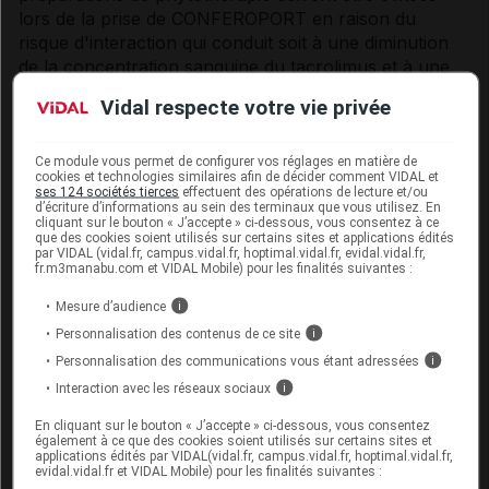
lors de la prise de CONFEROPORT en raison du
risque d'interaction qui conduit soit à une diminution
de la concentration sanguine du tacrolimus et à une
diminution de son efficacité clinique, soit à une
Vidal respecte votre vie privée
augmentation de la concentration sanguine du
tacrolimus et à un risque de toxicité du tacrolimus
(voir rubrique
Interactions
).
Ce module vous permet de configurer vos réglages en matière de
cookies et technologies similaires afin de décider comment VIDAL et
ses 124 sociétés tierces
effectuent des opérations de lecture et/ou
Autres interactions
d’écriture d’informations au sein des terminaux que vous utilisez. En
cliquant sur le bouton « J’accepte » ci-dessous, vous consentez à ce
que des cookies soient utilisés sur certains sites et applications édités
L'administration concomitante de ciclosporine et de
par VIDAL (vidal.fr, campus.vidal.fr, hoptimal.vidal.fr, evidal.vidal.fr,
tacrolimus doit être évitée et il convient d'être prudent
fr.m3manabu.com et VIDAL Mobile) pour les finalités suivantes :
lors de l'administration de tacrolimus à des patients qui
Mesure d’audience
i
ont reçu préalablement de la ciclosporine (voir
Personnalisation des contenus de ce site
i
rubriques
Posologie et mode d'administration
et
Personnalisation des communications vous étant adressées
i
Interactions
).
Interaction avec les réseaux sociaux
i
Les apports élevés de potassium ou les diurétiques
En cliquant sur le bouton « J’accepte » ci-dessous, vous consentez
hyperkaliémiants doivent être évités (voir rubrique
également à ce que des cookies soient utilisés sur certains sites et
Interactions
).
applications édités par VIDAL(vidal.fr, campus.vidal.fr, hoptimal.vidal.fr,
evidal.vidal.fr et VIDAL Mobile) pour les finalités suivantes :