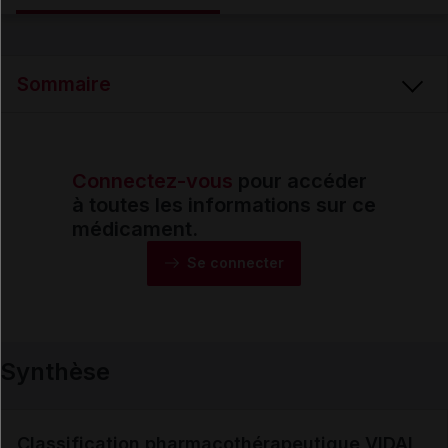
Email
Sommaire
Connectez-vous
pour accéder
Synthèse
à toutes les informations sur ce
médicament.
Monographie
Se connecter
Formes et présentations
Synthèse
Composition
Indications
Classification pharmacothérapeutique VIDAL