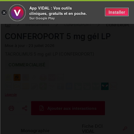
App VIDAL : Vos outils
Installer
×
cliniques, gratuits et en poche.
Sur Google Play
CONFEROPORT 
Médicaments
CONFEROPORT
CONFEROPORT 5 mg gél LP
Mise à jour : 23 juillet 2026
TACROLIMUS 5 mg gél LP (CONFEROPORT)
COMMERCIALISÉ
Légende
Ajouter aux interactions
Copier l'url
Fiche DCI
Monographie
VIDAL