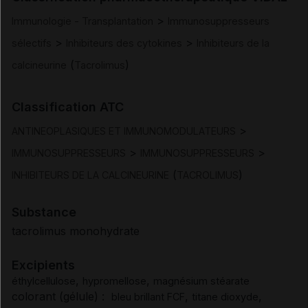
>
Immunologie - Transplantation
Immunosuppresseurs
Posologie et mode d'administration
>
>
sélectifs
Inhibiteurs des cytokines
Inhibiteurs de la
(
)
calcineurine
Tacrolimus
Contre-indications
Classification ATC
Mises en garde et précautions d'emploi
>
ANTINEOPLASIQUES ET IMMUNOMODULATEURS
Interactions
>
>
IMMUNOSUPPRESSEURS
IMMUNOSUPPRESSEURS
(
)
INHIBITEURS DE LA CALCINEURINE
TACROLIMUS
Fertilité/grossesse/allaitement
Substance
Conduite et utilisation de machines
tacrolimus monohydrate
Excipients
Effets indésirables
,
,
éthylcellulose
hypromellose
magnésium stéarate
colorant (gélule) :
,
,
bleu brillant FCF
titane dioxyde
Surdosage