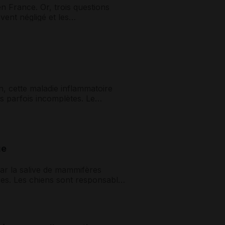
n France. Or, trois questions
vent négligé et les
, cette maladie inflammatoire
 parfois incomplètes. Le
ge
par la salive de mammifères
ses. Les chiens sont responsables