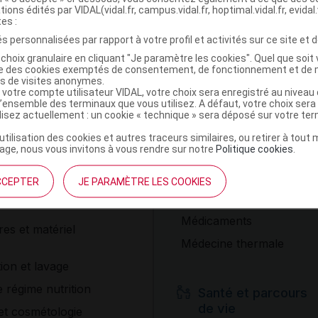
Découvrez
tions édités par VIDAL(vidal.fr, campus.vidal.fr, hoptimal.vidal.fr, evidal.
recomman
tes :
 actualisées et à des
soin.
s personnalisées par rapport à votre profil et activités sur ce site et d
es pour optimiser vos
choix granulaire en cliquant "Je paramètre les cookies". Quel que soit 
ise des cookies exemptés de consentement, de fonctionnement et de 
S'incr
es de visites anonymes.
 votre compte utilisateur VIDAL, votre choix sera enregistré au nivea
necter
l’ensemble des terminaux que vous utilisez. A défaut, votre choix ser
ilisez actuellement : un cookie « technique » sera déposé sur votre te
’utilisation des cookies et autres traceurs similaires, ou retirer à tou
Soins et
ge, nous vous invitons à vous rendre sur notre
Politique cookies
.
traitements
pharmacie
CCEPTER
JE PARAMÈTRE LES COOKIES
Maladies
Médicaments
es et matériel
Médecine thermale
ion et lavage
e régime nutrition
Santé et parcours
de vie
et cosmétologie