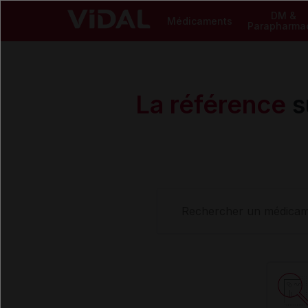
DM &
Médicaments
Parapharma
La référence
s