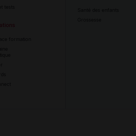
t tests
Santé des enfants
Grossesse
ations
ce formation
ine
tique
er
rds
nnect