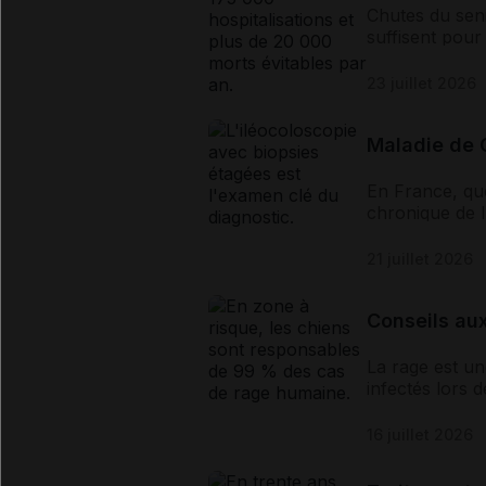
Chutes du seni
suffisent pour 
programmes/me
23 juillet 2026
Maladie de C
En France, qu
chronique de l
diagnostic, le 
21 juillet 2026
Conseils au
La rage est un
infectés lors 
de 99 % des ca
16 juillet 2026