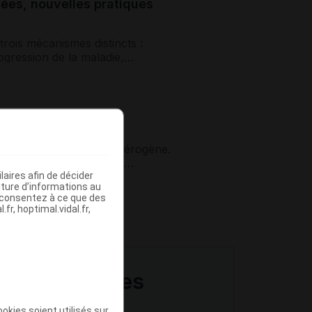
nées, nouvelles pratiques
rois mécanismes distincts :
gression de la maladie,
poser, orienter
ec un pronostic très hétérogène.
dividualisée, fondée sur
aires afin de décider
iture d’informations au
s consentez à ce que des
fr, hoptimal.vidal.fr,
ents et proches
okies soient utilisés sur