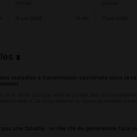
Podcast
Podcast
n
19 juin 2026
13 min
11 juin 2026
ales
des maladies à transmission vectorielle dans le r
nnement
l de la santé publique vient de publier des recommandations
ivectorielle ». Le choix dépend du risque de maladie à transm
...
 pas une fatalité : le rôle clé du généraliste face a