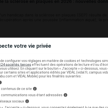
e la sclérose en plaques en 2026 : nouvelles don
un handicap dans la sclérose en plaques (SEP) résulte de t
écupération après une poussée (inflammation aiguë), la pro
t des poussées...
 dépistage du cancer de la prostate : informer, pro
pecte votre vie privée
a prostate est le cancer le plus fréquent chez l’homme, av
epose aujourd’hui sur une stratégie de détection précoce in
e configurer vos réglages en matière de cookies et technologies simil
 patient,...
124 sociétés tierces
effectuent des opérations de lecture et/ou d’écr
ous utilisez. En cliquant sur le bouton « J’accepte » ci-dessous, vou
ur certains sites et applications édités par VIDAL (vidal.fr, campus.vidal.
abu.com et VIDAL Mobile) pour les finalités suivantes :
i
 contenus de ce site
i
s communications vous étant adressées
i
Pati
 réseaux sociaux
i
l de santé
on « J’accepte » ci-dessous, vous consentez également à ce que des co