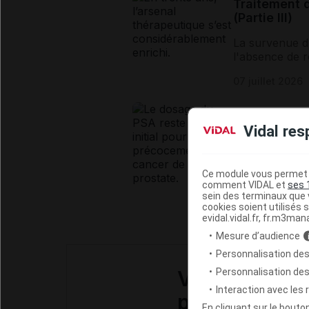
Traitement d
(Partie III)
La survenue d'
l'absence de r
indépendammen
07 juillet 2026
Stratégie de
Vidal res
Le cancer de l
Le dépistage r
Ce module vous permet d
l’information du
comment VIDAL et
ses 
09 juillet 2026
sein des terminaux que v
cookies soient utilisés s
evidal.vidal.fr, fr.m3man
Mesure d’audience
Personnalisation des
Personnalisation de
Vous êtes un
Interaction avec les
professionne
En cliquant sur le bout