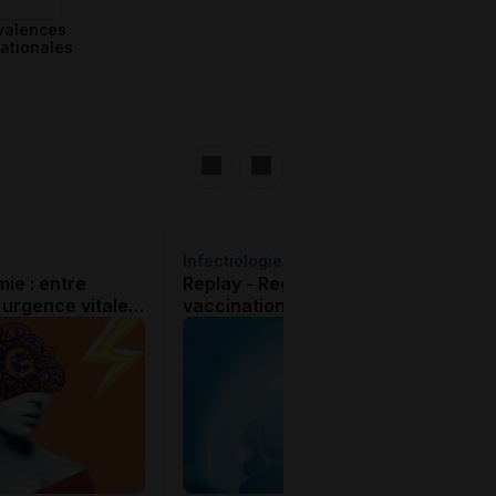
valences
nationales
Infectiologie
e : entre
Replay - Regards Croisés sur la
 urgence vitale,
vaccination en 2026 : ce qui
’inquiéter en
change, ce que ça change !
e ?