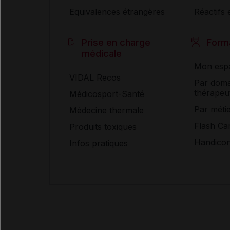
Equivalences étrangères
Réactifs e
Prise en charge
Form
médicale
Mon espa
VIDAL Recos
Par doma
thérapeu
Médicosport-Santé
Par méti
Médecine thermale
Flash Ca
Produits toxiques
Handico
Infos pratiques