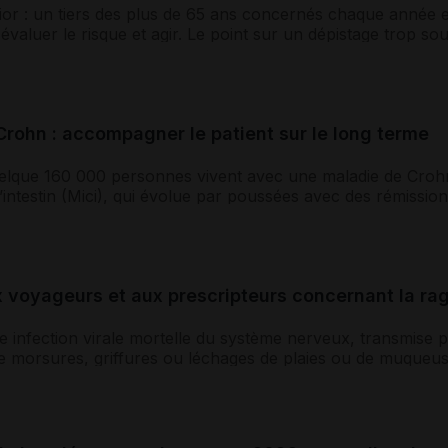
or : un tiers des plus de 65 ans concernés chaque année e
évaluer le risque et agir. Le point sur un dépistage trop sou
sures de prévention...
rohn : accompagner le patient sur le long terme
elque 160 000 personnes vivent avec une maladie de Crohn
’intestin (Mici), qui évolue par poussées avec des rémissions
plus souvent fait entre...
x voyageurs et aux prescripteurs concernant la ra
e infection virale mortelle du système nerveux, transmise 
de morsures, griffures ou léchages de plaies ou de muqueu
s humains, même si les...