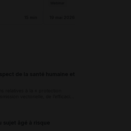
Webinar
15 min
19 mai 2026
1h
espect de la santé humaine et
 relatives à la « protection
ission vectorielle, de l’efficacité
u sujet âgé à risque