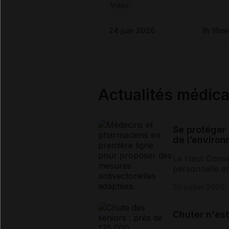
Vidéo
24 juin 2026
1h 18mi
Actualités médic
Se protéger 
de l’enviro
Le Haut Consei
personnelle ant
attendue, de la
30 juillet 2026
Chuter n'est