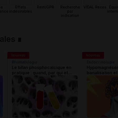
se
Effets
Rein/GPR
Recherche
VIDAL Recos
Équi
ance
indésirables
par
inter
indication
cales
Nouveau
Nouveau
Rhumatologie
Endocrinologie
Le bilan phosphocalcique en
Hypomagnésémi
pratique : quand, par qui et
banalisation et
comment ?
quand faut-il s
pratique de vill