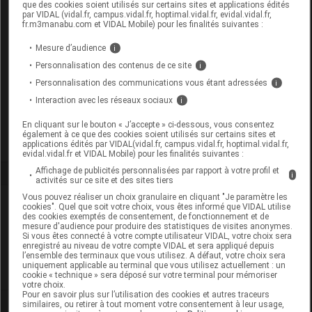
que des cookies soient utilisés sur certains sites et applications édités
par VIDAL (vidal.fr, campus.vidal.fr, hoptimal.vidal.fr, evidal.vidal.fr,
Commercialisé
fr.m3manabu.com et VIDAL Mobile) pour les finalités suivantes :
Mesure d’audience
i
Code ACL
6312150
Personnalisation des contenus de ce site
i
Code EAN
8595700701125
Personnalisation des communications vous étant adressées
i
Labo. Distributeur
GSA Healthcare
Interaction avec les réseaux sociaux
i
Remboursement
NR
En cliquant sur le bouton « J’accepte » ci-dessous, vous consentez
également à ce que des cookies soient utilisés sur certains sites et
applications édités par VIDAL(vidal.fr, campus.vidal.fr, hoptimal.vidal.fr,
evidal.vidal.fr et VIDAL Mobile) pour les finalités suivantes :
Affichage de publicités personnalisées par rapport à votre profil et
i
activités sur ce site et des sites tiers
Vous pouvez réaliser un choix granulaire en cliquant "Je paramètre les
Laboratoire
cookies". Quel que soit votre choix, vous êtes informé que VIDAL utilise
des cookies exemptés de consentement, de fonctionnement et de
mesure d'audience pour produire des statistiques de visites anonymes.
Si vous êtes connecté à votre compte utilisateur VIDAL, votre choix sera
Evergreen Land France
enregistré au niveau de votre compte VIDAL et sera appliqué depuis
l’ensemble des terminaux que vous utilisez. A défaut, votre choix sera
uniquement applicable au terminal que vous utilisez actuellement : un
Voir la fiche laboratoire
cookie « technique » sera déposé sur votre terminal pour mémoriser
votre choix.
Pour en savoir plus sur l’utilisation des cookies et autres traceurs
similaires, ou retirer à tout moment votre consentement à leur usage,