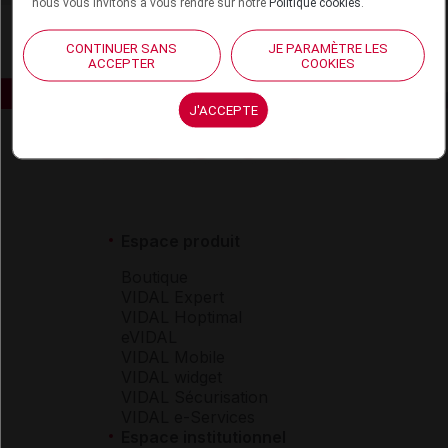
nous vous invitons à vous rendre sur notre
Politique cookies
.
CONTINUER SANS
JE PARAMÈTRE LES
ACCEPTER
COOKIES
J'ACCEPTE
Espace produit
Boutique
VIDAL Expert
VIDAL Hoptimal
eVIDAL
VIDAL Mobile
VIDAL widget
VIDAL Sécurisation
VIDAL e-Services
Espace institutionnel