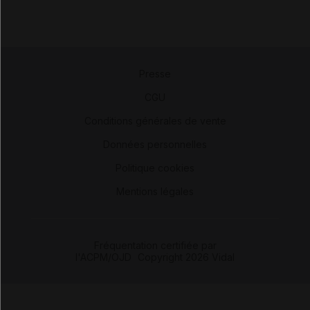
Presse
-
CGU
-
Conditions générales de vente
-
Données personnelles
-
Politique cookies
-
Mentions légales
Fréquentation certifiée par
l'ACPM/OJD
|
Copyright 2026 Vidal