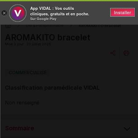
App VIDAL : Vos outils
Installer
×
cliniques, gratuits et en poche.
Sur Google Play
AROMAKITO bracelet
DM & Parapharmacie
AROMAKITO bracelet
Mise à jour : 23 juillet 2026
Copier l'url
COMMERCIALISÉ
Classification paramédicale VIDAL
Email
Non renseigné
Sommaire