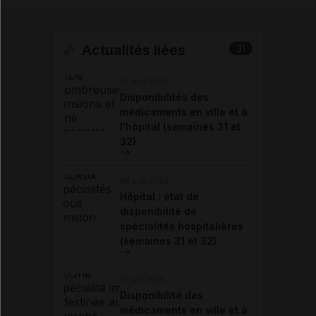
Actualités liées
31
06 août 2026
Disponibilités des
médicaments en ville et à
l'hôpital (semaines 31 et
32)
06 août 2026
Hôpital : état de
disponibilité de
spécialités hospitalières
(semaines 31 et 32)
18 juin 2026
Disponibilité des
médicaments en ville et à