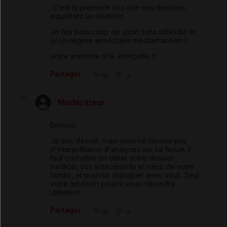
C'est la première fois que ces données
inquiètent un médecin.
Je fais beaucoup de sport sans difficulté et
jai un régime alimentaire méditerranéen ?
Votre annonce m'a interpellé !!!
Partager
+0
-0
Modérateur
Bonjour,
Je suis désolé, mais nous ne faisons pas
d'interprétation d'analyses sur ce forum. Il
faut connaître en détail votre dossier
médical, vos antécédents et ceux de votre
famille, et pouvoir dialoguer avec vous. Seul
votre médecin pourra vous répondre
utilement.
Partager
+0
-0