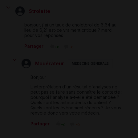
Strolette
bonjour, j'ai un taux de choletèrol de 6,64 au
lieu de 6,21 est-ce vraiment critique ? merci
pour vos réponses
Partager
+0
-0
Modérateur
MÉDECINE GÉNÉRALE
Bonjour
L'interprétation d'un résultat d'analyses ne
peut pas se faire sans connaître le contexte :
pourquoi l'analyse a-t-elle été demandée ?
Quels sont les antécédents du patient ?
Quels sont les évènement récents ? Je vous
renvoie donc vers votre médecin.
Partager
+0
-0