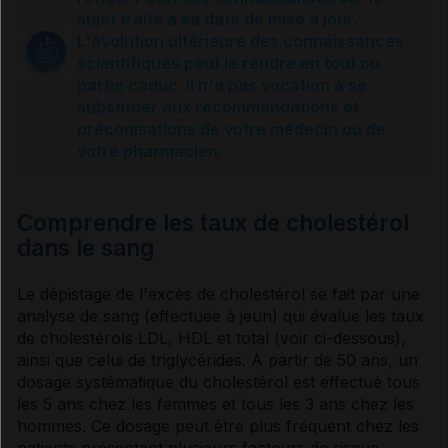
Causes et complications
sujet traité à sa date de mise à jour.
L'évolution ultérieure des connaissances
scientifiques peut le rendre en tout ou
Comprendre les taux de cholestérol
partie caduc. Il n'a pas vocation à se
substituer aux recommandations et
préconisations de votre médecin ou de
Quand traite-t-on ?
votre pharmacien.
Chez la femme enceinte
Comprendre les taux de cholestérol
dans le sang
Prise en charge
Le dépistage de l'excès de
cholestérol
se fait par une
analyse de sang (effectuée à jeun) qui évalue les taux
de
cholestérols
LDL, HDL et total (voir ci-dessous),
Règles hygiénodiététiques
ainsi que celui de
triglycérides
. À partir de 50 ans, un
dosage systématique du
cholestérol
est effectué tous
les 5 ans chez les femmes et tous les 3 ans chez les
Traitements médicamenteux
hommes. Ce dosage peut être plus fréquent chez les
patients présentant plusieurs facteurs de risque