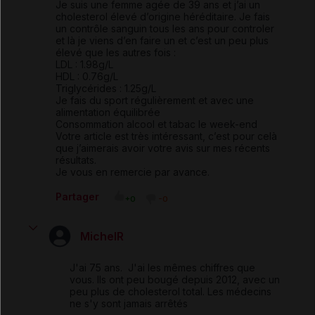
Je suis une femme agée de 39 ans et j’ai un
cholesterol élevé d’origine héréditaire. Je fais
un contrôle sanguin tous les ans pour controler
et là je viens d’en faire un et c’est un peu plus
élevé que les autres fois :
LDL : 1.98g/L
HDL : 0.76g/L
Triglycérides : 1.25g/L
Je fais du sport régulièrement et avec une
alimentation équilibrée
Consommation alcool et tabac le week-end
Votre article est très intéressant, c’est pour celà
que j’aimerais avoir votre avis sur mes récents
résultats.
Je vous en remercie par avance.
Partager
+0
-0
MichelR
J'ai 75 ans. J'ai les mêmes chiffres que
vous. Ils ont peu bougé depuis 2012, avec un
peu plus de cholesterol total. Les médecins
ne s'y sont jamais arrêtés