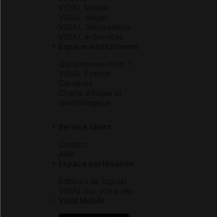
VIDAL Mobile
VIDAL widget
VIDAL Sécurisation
VIDAL e-Services
Espace institutionnel
Qui sommes-nous ?
VIDAL France
Carrières
Charte éthique et
déontologique
Service client
Contact
Aide
Espace partenaires
Éditeurs de logiciel
VIDAL sur votre site
Vidal Mobile