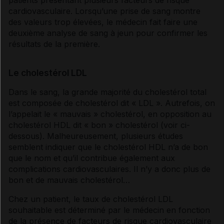
cardiovasculaire. Lorsqu’une prise de sang montre
Usage des compléments alimentaires
des valeurs trop élevées, le médecin fait faire une
deuxième analyse de sang à jeun pour confirmer les
résultats de la première.
Sources et références
Le cholestérol LDL
VIDAL Reco associée
Dans le sang, la grande majorité du
cholestérol
total
est composée de
cholestérol
dit « LDL ». Autrefois, on
Dyslipidémies
l’appelait le « mauvais »
cholestérol
, en opposition au
cholestérol
HDL dit « bon »
cholestérol
(voir ci-
dessous). Malheureusement, plusieurs études
semblent indiquer que le
cholestérol
HDL n’a de bon
que le nom et qu’il contribue également aux
complications cardiovasculaires. Il n’y a donc plus de
bon et de mauvais
cholestérol
…
Chez un patient, le taux de
cholestérol
LDL
souhaitable est déterminé par le médecin en fonction
de la présence de facteurs de risque cardiovasculaire