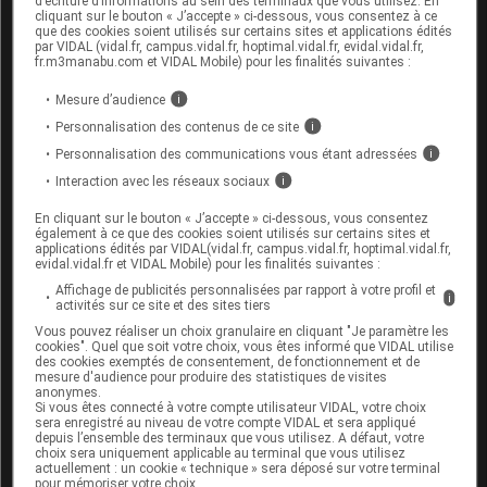
momentanément indisponible.
d’écriture d’informations au sein des terminaux que vous utilisez. En
cliquant sur le bouton « J’accepte » ci-dessous, vous consentez à ce
que des cookies soient utilisés sur certains sites et applications édités
par VIDAL (vidal.fr, campus.vidal.fr, hoptimal.vidal.fr, evidal.vidal.fr,
Les plus
fr.m3manabu.com et VIDAL Mobile) pour les finalités suivantes :
récents
Mesure d’audience
i
Personnalisation des contenus de ce site
i
ANTONYL
Personnalisation des communications vous étant adressées
i
Interaction avec les réseaux sociaux
i
Bonjour, des études de 2018 montrent que le
En cliquant sur le bouton « J’accepte » ci-dessous, vous consentez
HDL ne serait protecteur que dans une fenêtre
également à ce que des cookies soient utilisés sur certains sites et
de 0,4 à 0,6 g/l de sang. Cela est en
applications édités par VIDAL(vidal.fr, campus.vidal.fr, hoptimal.vidal.fr,
contradiction avec le message, diffusé sur ce
evidal.vidal.fr et VIDAL Mobile) pour les finalités suivantes :
site (Vidal) et de nombreux autres sites, selon
Affichage de publicités personnalisées par rapport à votre profil et
lequel, plus il y a de HDL, meilleur c'est pour
i
activités sur ce site et des sites tiers
nos artères. N'y a-t-il pas consensus sur ce
Vous pouvez réaliser un choix granulaire en cliquant "Je paramètre les
point ? Ci-après, le lien vers le site de la Société
cookies". Quel que soit votre choix, vous êtes informé que VIDAL utilise
Française de Cardiologie: "https://www.cardio-
des cookies exemptés de consentement, de fonctionnement et de
online.fr/actualites/depeches-en-
mesure d'audience pour produire des statistiques de visites
cardiologie/2018/trop-bon-cholesterol-s-avere-
anonymes.
mauvais-pour-la-sante"
Si vous êtes connecté à votre compte utilisateur VIDAL, votre choix
sera enregistré au niveau de votre compte VIDAL et sera appliqué
depuis l’ensemble des terminaux que vous utilisez. A défaut, votre
Cordialement,
choix sera uniquement applicable au terminal que vous utilisez
actuellement : un cookie « technique » sera déposé sur votre terminal
AL
pour mémoriser votre choix.