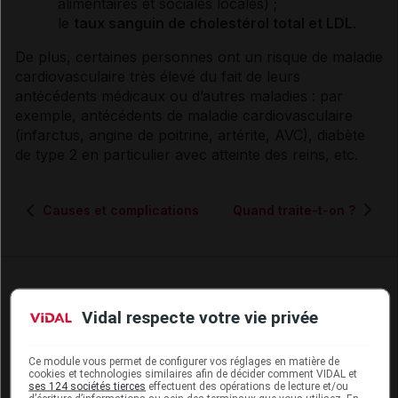
alimentaires et sociales locales) ;
le
taux sanguin de
cholestérol
total et LDL
.
De plus, certaines personnes ont un risque de maladie
cardiovasculaire très élevé du fait de leurs
antécédents
médicaux ou d’autres maladies : par
exemple,
antécédents
de maladie cardiovasculaire
(infarctus,
angine
de poitrine
,
artérite
, AVC),
diabète
de type 2 en particulier avec atteinte des reins, etc.
Causes et complications
Quand traite-t-on ?
Vidal respecte votre vie privée
Les commentaires sont momentanément
désactivés
Ce module vous permet de configurer vos réglages en matière de
cookies et technologies similaires afin de décider comment VIDAL et
La publication de commentaires est
ses 124 sociétés tierces
effectuent des opérations de lecture et/ou