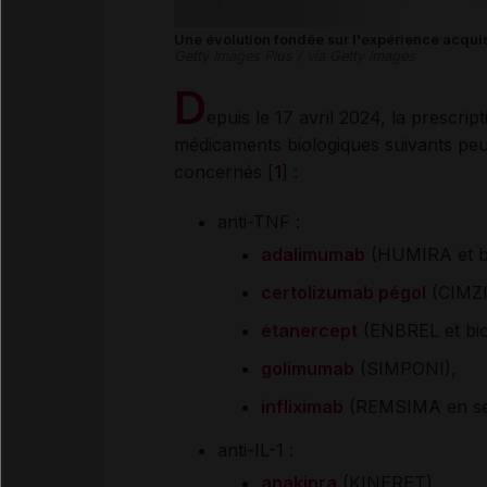
Une évolution fondée sur l'expérience acquis
Getty Images Plus / via Getty Images
D
epuis le 17 avril 2024, la prescrip
médicaments biologiques suivants peu
concernés [
1
] :
anti-TNF :
adalimumab
(HUMIRA et bio
certolizumab pégol
(CIMZI
étanercept
(ENBREL et bios
golimumab
(SIMPONI),
infliximab
(REMSIMA en seri
anti-IL-1 :
anakinra
(KINERET),