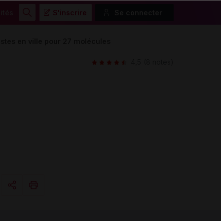
ités
S'inscrire
Se connecter
Rechercher
istes en ville pour 27 molécules
4,5
(8 notes)
Copier l'url