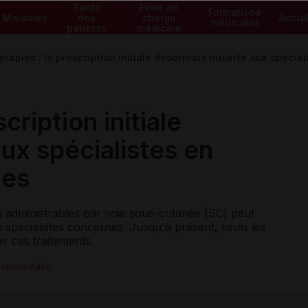
Santé
Prise en
Formations
Maladies
des
charge
Actual
médicales
patients
médicale
érapies : la prescription initiale désormais ouverte aux spécial
cription initiale
ux spécialistes en
les
s administrables par voie sous-cutanée (SC) peut
ns spécialistes concernés. Jusqu'à présent, seuls les
ier ces traitements.
commentaire