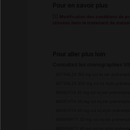
Pour en savoir plus
[1]
Modification des conditions de pr
utilisées dans le traitement de mala
Pour aller plus loin
Consultez les monographies V
ADTRALZA 150 mg sol inj ser prérempl
ADTRALZA 300 mg sol inj stylo préremp
AMGEVITA 20 mg sol inj ser prérempli
AMGEVITA 40 mg sol inj ser prérempli
AMGEVITA 40 mg sol inj stylo prérempl
AMSPARITY 40 mg sol inj ser prérempl
AMSPARITY 40 mg sol inj stylo préremp