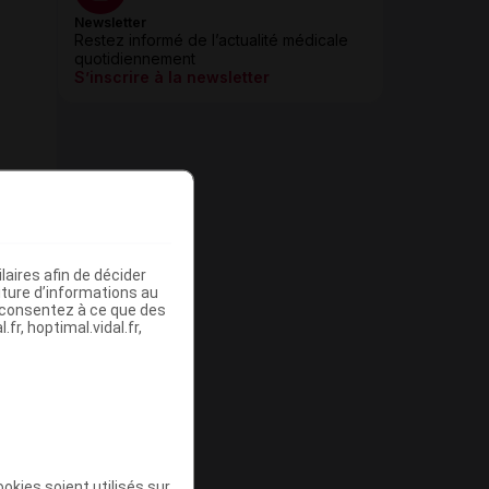
Newsletter
Restez informé de l’actualité médicale
quotidiennement
S’inscrire à la newsletter
aires afin de décider
iture d’informations au
s consentez à ce que des
fr, hoptimal.vidal.fr,
okies soient utilisés sur