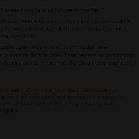
ie thérapeutique de la pathologie concernée ;
 particulier infectieux avec la mise à jour des vaccinations,
s, ainsi que le risque allergique, et le cas échéant la
réthérapeutique ;
s pathologies complexes et/ou imbriquées, une
e, si possible dans le cadre d'une réunion de concertation
ommandée afin de pouvoir décider de la biothérapie la plus
ur scientifique reflète l'état des connaissances sur le sujet
e s'agit pas d'une page encyclopédique régulièrement remise à
ances scientifiques peut le rendre en tout ou partie caduc.
tologique