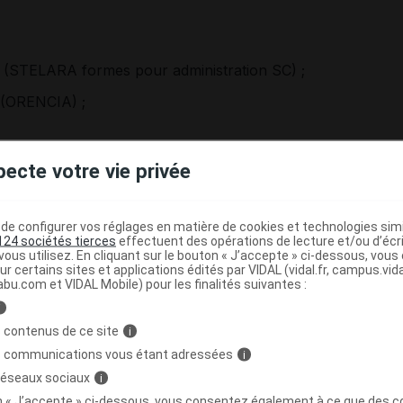
(STELARA formes pour administration SC) ;
(ORENCIA) ;
pecte votre vie privée
mercialisation arrêtée) ;
e configurer vos réglages en matière de cookies et technologies simil
124 sociétés tierces
effectuent des opérations de lecture et/ou d’écr
ous utilisez. En cliquant sur le bouton « J’accepte » ci-dessous, vou
ur certains sites et applications édités par VIDAL (vidal.fr, campus.vidal.
abu.com et VIDAL Mobile) pour les finalités suivantes :
ialisé en France),
i
;
 contenus de ce site
i
UPIXENT) ;
s communications vous étant adressées
i
 réseaux sociaux
i
;
on « J’accepte » ci-dessous, vous consentez également à ce que des co