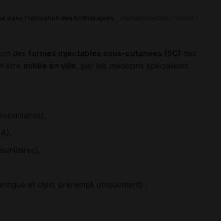
e dans l'utilisation des biothérapies.
BartekSzewczyk / iStock /
tion des
formes injectables sous-cutanées (SC)
des
t être
initiée en ville
, par les médecins spécialistes
similaires),
A),
imilaires),
ngue et stylo prérempli uniquement) ;