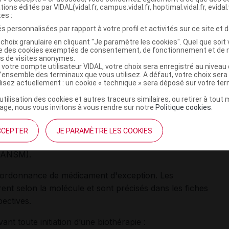
ymique (anti-TSLP):
tézépelumab
(TEZSPIRE).
tions édités par VIDAL(vidal.fr, campus.vidal.fr, hoptimal.vidal.fr, evidal.
tes :
s personnalisées par rapport à votre profil et activités sur ce site et d
s hospitaliers pouvaient
initier
les traitements avec ces
choix granulaire en cliquant "Je paramètre les cookies". Quel que soit 
ement par un spécialiste hospitalier ou de ville
ise des cookies exemptés de consentement, de fonctionnement et de 
illet 2019
).
es de visites anonymes.
 votre compte utilisateur VIDAL, votre choix sera enregistré au nivea
l’ensemble des terminaux que vous utilisez. A défaut, votre choix ser
itiale aux spécialistes exerçant en ville a été prise après
ilisez actuellement : un cookie « technique » sera déposé sur votre te
rofessionnels, des centres régionaux de
’utilisation des cookies et autres traceurs similaires, ou retirer à tou
iations de patients. Elle
ne s’applique qu’aux
ge, nous vous invitons à vous rendre sur notre
Politique cookies
.
tement est administré par voie sous-cutanée
l’expérience acquise dans l'utilisation des biothérapies et
CCEPTER
JE PARAMÈTRE LES COOKIES
é
»
, souligne l'Agence nationale de sécurité du
 (ANSM).
ne ordonnance de médicament d'exception. Les
èrent selon la molécule et sont précisés dans les fiches
pectives.
nt toute initiation d’une biothérapie :