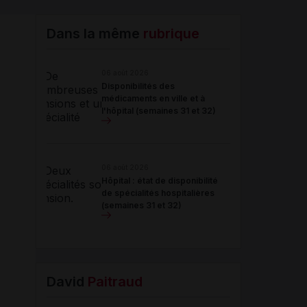
Email
Dans la même
rubrique
06 août 2026
Disponibilités des
médicaments en ville et à
l'hôpital (semaines 31 et 32)
06 août 2026
Hôpital : état de disponibilité
de spécialités hospitalières
(semaines 31 et 32)
David
Paitraud