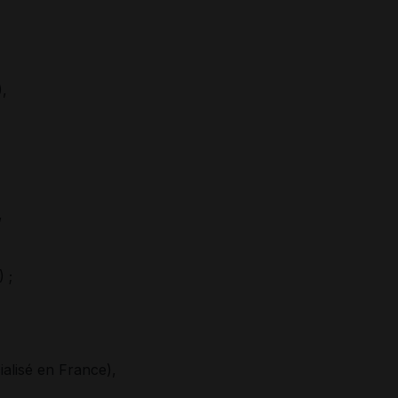
,
,
 ;
alisé en France),