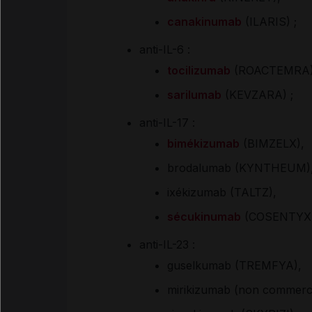
canakinumab
(ILARIS) ;
anti-IL-6 :
tocilizumab
(ROACTEMRA)
sarilumab
(KEVZARA) ;
anti-IL-17 :
bimékizumab
(BIMZELX),
brodalumab (KYNTHEUM)
ixékizumab (TALTZ),
sécukinumab
(COSENTYX)
anti-IL-23 :
guselkumab (TREMFYA),
mirikizumab (non commerci