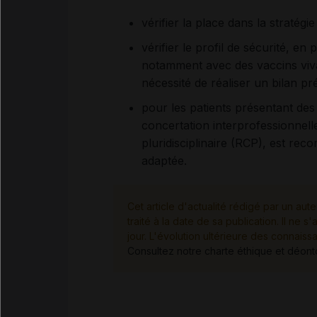
vérifier la place dans la stratég
vérifier le profil de sécurité, en
notamment avec des vaccins vivant
nécessité de réaliser un bilan p
pour les patients présentant de
concertation interprofessionnell
pluridisciplinaire (RCP), est rec
adaptée.
Cet article d'actualité rédigé par un aute
traité à la date de sa publication. Il n
jour. L'évolution ultérieure des connaiss
Consultez notre charte éthique et déon