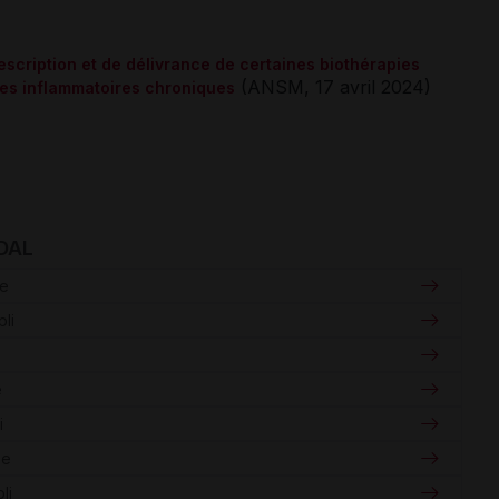
escription et de délivrance de certaines biothérapies
(ANSM, 17 avril 2024)
dies inflammatoires chroniques
IDAL
ie
li
e
e
i
ie
li