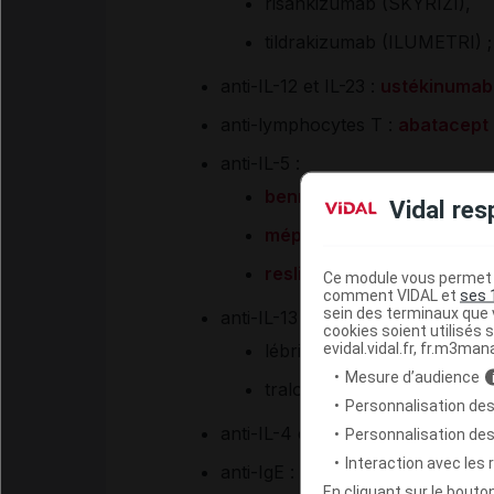
risankizumab (SKYRIZI),
tildrakizumab (ILUMETRI) ;
anti-IL-12 et IL-23 :
ustékinumab
anti-lymphocytes T :
abatacept
anti-IL-5 :
benralizumab
(FASENRA),
Vidal res
mépolizumab
(NUCALA),
reslizumab
(CINQAERO, com
Ce module vous permet d
comment VIDAL et
ses 
sein des terminaux que v
anti-IL-13 :
cookies soient utilisés s
evidal.vidal.fr, fr.m3man
lébrikizumab (non commerc
Mesure d’audience
tralokinumab (ADTRALZA) 
Personnalisation des
anti-IL-4 et IL-13 :
dupilumab
(D
Personnalisation de
Interaction avec les
anti-IgE :
omalizumab
(XOLAIR) 
En cliquant sur le bout