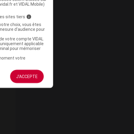
vidal.fr et VIDAL Mobile)
es sites tiers
i
votre choix, vous êtes
mesure d'audience pour
u de votre compte VIDAL
a uniquement applicable
rminal pour mémoriser
t moment votre
J'ACCEPTE