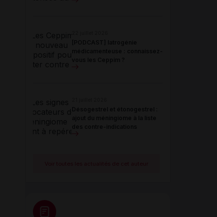
22 juillet 2026
[PODCAST] Iatrogénie
médicamenteuse : connaissez-
vous les Ceppim ?
21 juillet 2026
Désogestrel et étonogestrel :
ajout du méningiome à la liste
des contre-indications
Voir toutes les actualités de cet auteur