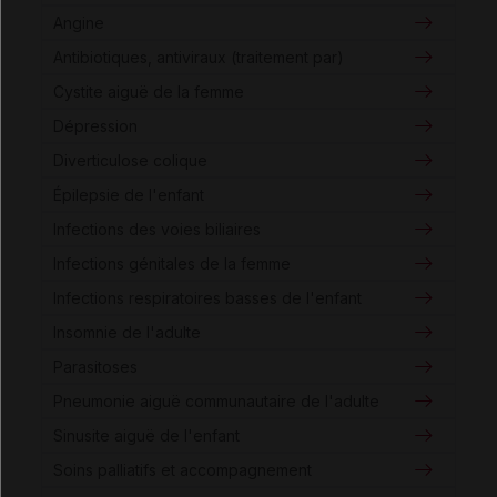
Angine
Antibiotiques, antiviraux (traitement par)
Cystite aiguë de la femme
Dépression
Diverticulose colique
Épilepsie de l'enfant
Infections des voies biliaires
Infections génitales de la femme
Infections respiratoires basses de l'enfant
Insomnie de l'adulte
Parasitoses
Pneumonie aiguë communautaire de l'adulte
Sinusite aiguë de l'enfant
Soins palliatifs et accompagnement