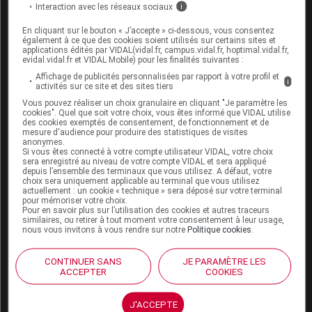
laboratoire
Interaction avec les réseaux sociaux
i
En cliquant sur le bouton « J’accepte » ci-dessous, vous consentez
également à ce que des cookies soient utilisés sur certains sites et
Lettre d’information du laboratoire à l’attention
applications édités par VIDAL(vidal.fr, campus.vidal.fr, hoptimal.vidal.fr,
des professionnels de santé
: l’utilisation du
evidal.vidal.fr et VIDAL Mobile) pour les finalités suivantes :
Affichage de publicités personnalisées par rapport à votre profil et
produit importé n’est autorisée que dans le cadre
i
activités sur ce site et des sites tiers
des indications validées par l’ANSM. Par rapport
Vous pouvez réaliser un choix granulaire en cliquant "Je paramètre les
à la version française, la spécialité importée
cookies". Quel que soit votre choix, vous êtes informé que VIDAL utilise
des cookies exemptés de consentement, de fonctionnement et de
présente le même dosage à 20 mg/mL, la même
mesure d'audience pour produire des statistiques de visites
anonymes.
quantité, les mêmes excipients pour des
Si vous êtes connecté à votre compte utilisateur VIDAL, votre choix
sera enregistré au niveau de votre compte VIDAL et sera appliqué
indications identiques.
depuis l’ensemble des terminaux que vous utilisez. A défaut, votre
choix sera uniquement applicable au terminal que vous utilisez
actuellement : un cookie « technique » sera déposé sur votre terminal
Spécialités remises à disposition
pour mémoriser votre choix.
Pour en savoir plus sur l’utilisation des cookies et autres traceurs
similaires, ou retirer à tout moment votre consentement à leur usage,
nous vous invitons à vous rendre sur notre
Politique cookies
.
L'ANSM a confirmé la remise à disposition normale de
:
CONTINUER SANS
JE PARAMÈTRE LES
ACCEPTER
COOKIES
MESOCAINE 50 mg/5 mL solution injectable
(
lidocaïne
),
depuis le 2 octobre 2023
, après
J'ACCEPTE