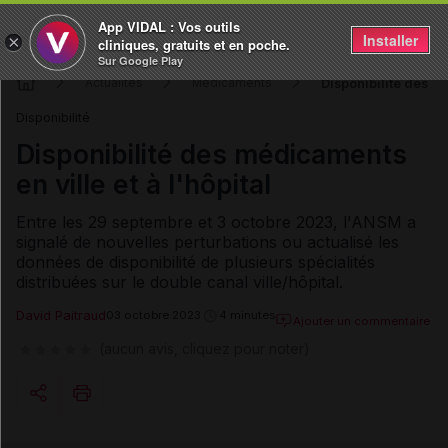
App VIDAL : Vos outils
Installer
×
cliniques, gratuits et en poche.
Sur Google Play
Disponibilité des mé
Actualités
Médicaments
Disponibilité
Disponibilité des médicaments
en ville et à l'hôpital
Entre les 29 septembre et 3 octobre 2023, l'ANSM a
signalé de nouvelles perturbations ou actualisé les
données de disponibilité de plusieurs spécialités
distribuées sur le double canal ville/hôpital.
David Paitraud
03 octobre 2023
4 minutes
Ajouter un commentaire
(aucun avis, cliquez pour noter)
Copier l'url