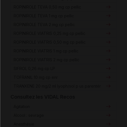
ROPINIROLE TEVA 0,50 mg cp pellic
ROPINIROLE TEVA 1 mg cp pellic
ROPINIROLE TEVA 2 mg cp pellic
ROPINIROLE VIATRIS 0,25 mg cp pellic
ROPINIROLE VIATRIS 0,50 mg cp pellic
ROPINIROLE VIATRIS 1 mg cp pellic
ROPINIROLE VIATRIS 2 mg cp pellic
SIFROL 0,26 mg cp LP
TOFRANIL 10 mg cp enr
TRANXENE 20 mg/2 ml lyoph/sol p us parentér
Consultez les VIDAL Recos
Agitation
Alcool : sevrage
Anesthésie