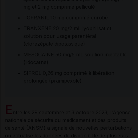
mg et 2 mg comprimé pelliculé
TOFRANIL 10 mg comprimé enrobé
TRANXENE 20 mg/2 mL lyophilisat et
solution pour usage parentéral
(clorazépate dipotassique)
MESOCAINE 50 mg/5 mL solution injectable
(lidocaïne)
SIFROL 0,26 mg comprimé à libération
prolongée (pramipexole)
E
ntre les 29 septembre et 3 octobre 2023, l'Agence
nationale de sécurité du médicament et des produits
de santé (ANSM) a signalé de nouvelles perturbations
ou actualisé les données de disponibilité de plusieurs