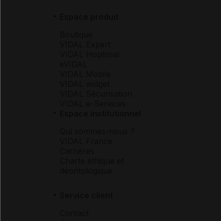
Espace produit
Boutique
VIDAL Expert
VIDAL Hoptimal
eVIDAL
VIDAL Mobile
VIDAL widget
VIDAL Sécurisation
VIDAL e-Services
Espace institutionnel
Qui sommes-nous ?
VIDAL France
Carrières
Charte éthique et
déontologique
Service client
Contact