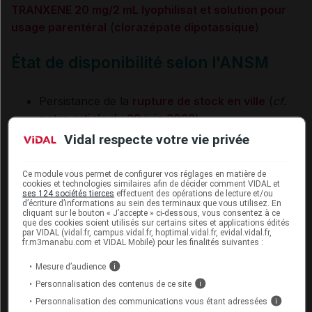
TRANXENE 20 mg/2 mL lyophilisat et solution pour
usage parentéral
(
clorazépate dipotassique
)
État de disponibilité selon l'ANSM
Persistance de la
rupture de stock en ville
(
cf
.
notre article du 29 juin 2023
)
Vidal respecte votre vie privée
Tension d'approvisionnement à l'hôpital
Mise à disposition exceptionnelle et transitoire
Ce module vous permet de configurer vos réglages en matière de
pour l’hôpital d’unités de la spécialité
Tranxene
cookies et technologies similaires afin de décider comment VIDAL et
ses 124 sociétés tierces
effectuent des opérations de lecture et/ou
20, 20 mg, proszek i rozpuszczalnik do
d’écriture d’informations au sein des terminaux que vous utilisez. En
cliquant sur le bouton « J’accepte » ci-dessous, vous consentez à ce
sporzadzania roztworu do wstrzykiwan
que des cookies soient utilisés sur certains sites et applications édités
par VIDAL (vidal.fr, campus.vidal.fr, hoptimal.vidal.fr, evidal.vidal.fr,
initialement destinées au marché polonais
fr.m3manabu.com et VIDAL Mobile) pour les finalités suivantes :
Remise à disposition normale indéterminée
Mesure d’audience
i
Personnalisation des contenus de ce site
i
Complément d'information par le
Personnalisation des communications vous étant adressées
i