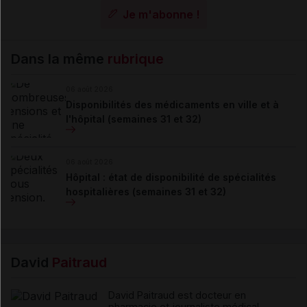
Je m'abonne !
Dans la même
rubrique
06 août 2026
Disponibilités des médicaments en ville et à
l'hôpital (semaines 31 et 32)
06 août 2026
Hôpital : état de disponibilité de spécialités
hospitalières (semaines 31 et 32)
David
Paitraud
David Paitraud est docteur en
pharmacie et journaliste médical.