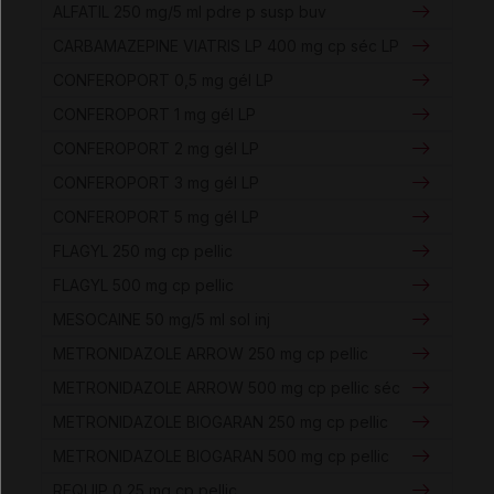
ALFATIL 250 mg/5 ml pdre p susp buv
CARBAMAZEPINE VIATRIS LP 400 mg cp séc LP
CONFEROPORT 0,5 mg gél LP
CONFEROPORT 1 mg gél LP
CONFEROPORT 2 mg gél LP
CONFEROPORT 3 mg gél LP
CONFEROPORT 5 mg gél LP
FLAGYL 250 mg cp pellic
FLAGYL 500 mg cp pellic
MESOCAINE 50 mg/5 ml sol inj
METRONIDAZOLE ARROW 250 mg cp pellic
METRONIDAZOLE ARROW 500 mg cp pellic séc
METRONIDAZOLE BIOGARAN 250 mg cp pellic
METRONIDAZOLE BIOGARAN 500 mg cp pellic
REQUIP 0,25 mg cp pellic