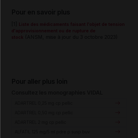
Pour en savoir plus
[1]
Liste des médicaments faisant l'objet de tension
d'approvisionnement ou de rupture de
(ANSM, mise à jour du 3 octobre 2023)
stock
Pour aller plus loin
Consultez les monographies VIDAL
ADARTREL 0,25 mg cp pellic
ADARTREL 0,50 mg cp pellic
ADARTREL 2 mg cp pellic
ALFATIL 125 mg/5 ml pdre p susp buv