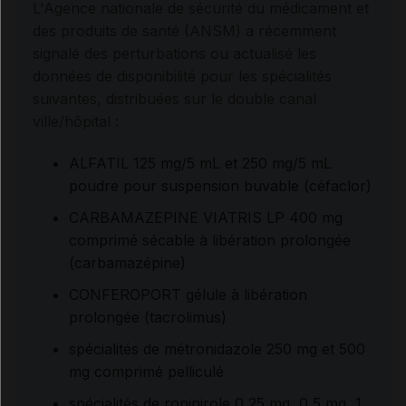
L'Agence nationale de sécurité du médicament et
des produits de santé (ANSM) a récemment
signalé des perturbations ou actualisé les
données de disponibilité pour les spécialités
suivantes, distribuées sur le double canal
ville/hôpital :
ALFATIL 125 mg/5 mL et 250 mg/5 mL
poudre pour suspension buvable (céfaclor)
CARBAMAZEPINE VIATRIS LP 400 mg
comprimé sécable à libération prolongée
(carbamazépine)
CONFEROPORT gélule à libération
prolongée (tacrolimus)
spécialités de métronidazole 250 mg et 500
mg comprimé pelliculé
spécialités de ropinirole 0,25 mg, 0,5 mg, 1