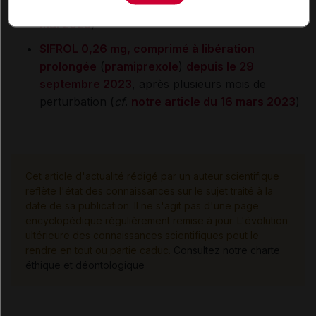
plusieurs mois de tension (
cf
.
notre article du 25
mai 2023
)
SIFROL 0,26 mg, comprimé à libération
prolongée
(
pramiprexole
)
depuis le 29
septembre 2023
, après plusieurs mois de
perturbation (
cf
.
notre article du 16 mars 2023
)
Cet article d'actualité rédigé par un auteur scientifique
reflète l'état des connaissances sur le sujet traité à la
date de sa publication. Il ne s'agit pas d'une page
encyclopédique régulièrement remise à jour. L'évolution
ultérieure des connaissances scientifiques peut le
rendre en tout ou partie caduc.
Consultez notre charte
éthique et déontologique