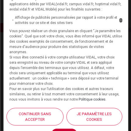
applications édités par VIDAL(vidal.fr, campus.vidal.fr, hoptimal.vidal.fr,
evidal.vidal.fr et VIDAL Mobile) pour les finalités suivantes :
Affichage de publicités personnalisées par rapport à votre profil et
i
activités sur ce site et des sites tiers
Vous pouvez réaliser un choix granulaire en cliquant "Je paramètre les
cookies". Quel que soit votre choix, vous êtes informé que VIDAL utilise
des cookies exemptés de consentement, de fonctionnement et de
mesure d'audience pour produire des statistiques de visites
anonymes.
Si vous êtes connecté à votre compte utilisateur VIDAL, votre choix
sera enregistré au niveau de votre compte VIDAL et sera appliqué
depuis l’ensemble des terminaux que vous utilisez. A défaut, votre
Espace produit
choix sera uniquement applicable au terminal que vous utilisez
actuellement : un cookie « technique » sera déposé sur votre terminal
Boutique
pour mémoriser votre choix.
Pour en savoir plus sur l’utilisation des cookies et autres traceurs
VIDAL Expert
similaires, ou retirer à tout moment votre consentement à leur usage,
VIDAL Hoptimal
nous vous invitons à vous rendre sur notre
Politique cookies
.
eVIDAL
VIDAL Mobile
CONTINUER SANS
JE PARAMÈTRE LES
VIDAL widget
ACCEPTER
COOKIES
VIDAL Sécurisation