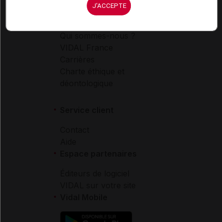
VIDAL e-Services
J'ACCEPTE
Espace institutionnel
Qui sommes-nous ?
VIDAL France
Carrières
Charte éthique et
déontologique
Service client
Contact
Aide
Espace partenaires
Éditeurs de logiciel
VIDAL sur votre site
Vidal Mobile