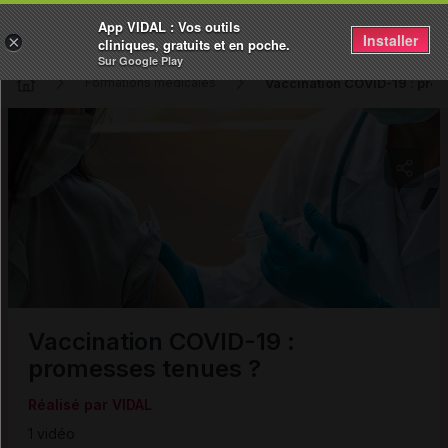
App VIDAL : Vos outils
Installer
×
cliniques, gratuits et en poche.
Sur Google Play
Vaccination COVID-19 : pro
Formations médicales
Copier l'url
Email
Vaccination COVID-19 :
promesses tenues ?
Réalisé par VIDAL
1 vidéo