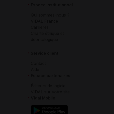
Espace institutionnel
Qui sommes-nous ?
VIDAL France
Carrières
Charte éthique et
déontologique
Service client
Contact
Aide
Espace partenaires
Éditeurs de logiciel
VIDAL sur votre site
Vidal Mobile