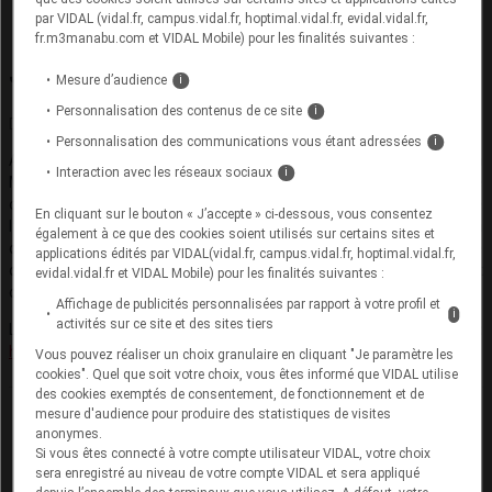
par VIDAL (vidal.fr, campus.vidal.fr, hoptimal.vidal.fr, evidal.vidal.fr,
fr.m3manabu.com et VIDAL Mobile) pour les finalités suivantes :
Journée mondiale contre le cancer
Mesure d’audience
i
Personnalisation des contenus de ce site
i
Durée : 10 min · Date de création : 3 février 2023
Personnalisation des communications vous étant adressées
i
A l’occasion de la journée mondiale contre le cancer, le Pr Romain
Interaction avec les réseaux sociaux
i
Mathieu (chirurgien urologue) et Véronique Leroy (infirmière de
coordination) du CHU de Rennes nous parlent dans ce podcast de
En cliquant sur le bouton « J’accepte » ci-dessous, vous consentez
l’impact des nouvelles thérapies du cancer de la prostate sur la
également à ce que des cookies soient utilisés sur certains sites et
qualité de vie des patients, le parcours de soins et le
applications édités par VIDAL(vidal.fr, campus.vidal.fr, hoptimal.vidal.fr,
développement de nouveaux métiers dédiés à l’accompagnement
evidal.vidal.fr et VIDAL Mobile) pour les finalités suivantes :
du patient.
Affichage de publicités personnalisées par rapport à votre profil et
i
activités sur ce site et des sites tiers
Les liens d'intérêt de nos intervenants sont consultables sur :
https://transparence.sante.gouv.fr
Vous pouvez réaliser un choix granulaire en cliquant "Je paramètre les
cookies". Quel que soit votre choix, vous êtes informé que VIDAL utilise
des cookies exemptés de consentement, de fonctionnement et de
mesure d'audience pour produire des statistiques de visites
anonymes.
Si vous êtes connecté à votre compte utilisateur VIDAL, votre choix
sera enregistré au niveau de votre compte VIDAL et sera appliqué