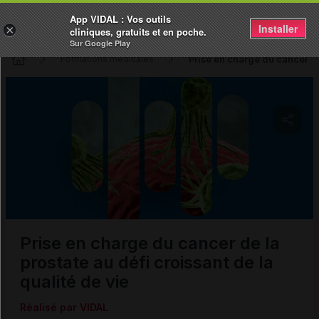
App VIDAL : Vos outils
Installer
×
cliniques, gratuits et en poche.
Sur Google Play
Prise en charge du cancer de 
Formations médicales
Copier l'url
Email
Prise en charge du cancer de la
prostate au défi croissant de la
qualité de vie
Réalisé par VIDAL