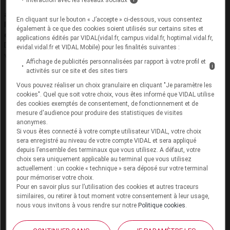
accelRare permet de suspecter 270 maladies rares pour
En cliquant sur le bouton « J’accepte » ci-dessous, vous consentez
lesquelles le retard au diagnostic constitue une perte de
également à ce que des cookies soient utilisés sur certains sites et
chance pour le patient.
applications édités par VIDAL(vidal.fr, campus.vidal.fr, hoptimal.vidal.fr,
Découvrez cet outil et son fonctionnement dans une courte
evidal.vidal.fr et VIDAL Mobile) pour les finalités suivantes :
vidéo...
Affichage de publicités personnalisées par rapport à votre profil et
i
activités sur ce site et des sites tiers
Vous pouvez réaliser un choix granulaire en cliquant "Je paramètre les
cookies". Quel que soit votre choix, vous êtes informé que VIDAL utilise
des cookies exemptés de consentement, de fonctionnement et de
mesure d'audience pour produire des statistiques de visites
anonymes.
Si vous êtes connecté à votre compte utilisateur VIDAL, votre choix
sera enregistré au niveau de votre compte VIDAL et sera appliqué
depuis l’ensemble des terminaux que vous utilisez. A défaut, votre
choix sera uniquement applicable au terminal que vous utilisez
actuellement : un cookie « technique » sera déposé sur votre terminal
pour mémoriser votre choix.
Pour en savoir plus sur l’utilisation des cookies et autres traceurs
similaires, ou retirer à tout moment votre consentement à leur usage,
nous vous invitons à vous rendre sur notre
Politique cookies
.