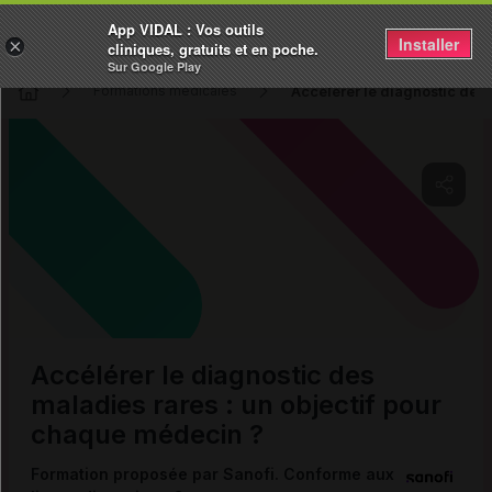
App VIDAL : Vos outils
Installer
×
cliniques, gratuits et en poche.
Sur Google Play
Accélérer le diagnostic des 
Formations médicales
Copier l'url
Email
Accélérer le diagnostic des
maladies rares : un objectif pour
chaque médecin ?
Formation proposée par Sanofi. Conforme aux