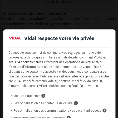
Voir la vidéo
Je teste la solution dès maintenant
Un doute pour un patient ? accelRare est un outil de pré-diagnostic
des maladies rares dédié aux professionnels de santé.
En 5 à 10 minutes, il accompagne la démarche diagnostique à partir
des symptômes, antécédents et résultats d’examen des patients
Vidal respecte votre vie privée
Ce module vous permet de configurer vos réglages en matière de
cookies et technologies similaires afin de décider comment VIDAL et
ses 124 sociétés tierces
effectuent des opérations de lecture et/ou
d’écriture d’informations au sein des terminaux que vous utilisez. En
cliquant sur le bouton « J’accepte » ci-dessous, vous consentez à ce
que des cookies soient utilisés sur certains sites et applications édités
par VIDAL (vidal.fr, campus.vidal.fr, hoptimal.vidal.fr, evidal.vidal.fr,
fr.m3manabu.com et VIDAL Mobile) pour les finalités suivantes :
Mesure d’audience
i
Personnalisation des contenus de ce site
i
Personnalisation des communications vous étant adressées
i
Consulter le site
Interaction avec les réseaux sociaux
i