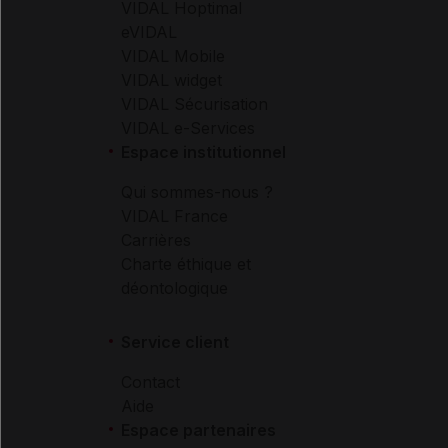
VIDAL Hoptimal
eVIDAL
VIDAL Mobile
VIDAL widget
VIDAL Sécurisation
VIDAL e-Services
Espace institutionnel
Qui sommes-nous ?
VIDAL France
Carrières
Charte éthique et
déontologique
Service client
Contact
Aide
Espace partenaires