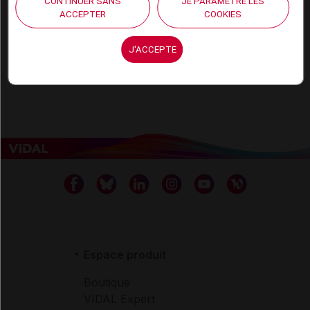
CONTINUER SANS
JE PARAMÈTRE LES
ACCEPTER
COOKIES
Voir la vidéo
J'ACCEPTE
Espace produit
Boutique
VIDAL Expert