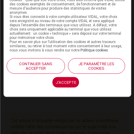
des cookies exemptés de consentement, de fonctionnement et de
allergologie ;
mesure d'audience pour produire des statistiques de visites
anonymes.
pour NUCALA : spécialistes en pneumologie,
Si vous êtes connecté à votre compte utilisateur VIDAL, votre choix
sera enregistré au niveau de votre compte VIDAL et sera appliqué
pédiatrie, allergologie, et pour le dosage à
depuis l’ensemble des terminaux que vous utilisez. A défaut, votre
choix sera uniquement applicable au terminal que vous utilisez
100 mg, en médecine interne, dermatologie,
actuellement : un cookie « technique » sera déposé sur votre terminal
hématologie ou ORL ;
pour mémoriser votre choix.
Pour en savoir plus sur l’utilisation des cookies et autres traceurs
similaires, ou retirer à tout moment votre consentement à leur usage,
pour TEZSPIRE : spécialistes en pneumologie,
nous vous invitons à vous rendre sur notre
Politique cookies
.
pédiatrie ou allergologie ;
CONTINUER SANS
JE PARAMÈTRE LES
pour XOLAIR : spécialistes en pneumologie,
ACCEPTER
COOKIES
pédiatrie, ORL, allergologie, et pour le dosage à
150 mg, en dermatologie ou en médecine
J'ACCEPTE
interne.
Cet article d'actualité rédigé par un auteur scientifique
reflète l'état des connaissances sur le sujet traité à la
date de sa publication. Il ne s'agit pas d'une page