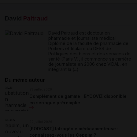
David
Paitraud
David Paitraud est docteur en
pharmacie et journaliste médical.
Diplômé de la faculté de pharmacie de
Poitiers et titulaire du DESS de
Politiques des biens et des services de
santé (Paris V), il commence sa carrière
de journaliste en 2006 chez VIDAL, en
intégrant la (...)
Du même auteur
23 juillet 2026
Complément de gamme : BYOOVIZ disponible
en seringue préremplie
22 juillet 2026
[PODCAST] Iatrogénie médicamenteuse :
connaissez-vous les Ceppim ?