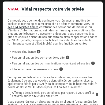
indications, la posologie et la durée de traitement.
Vidal respecte votre vie privée
Des spécialités à prescription
Ce module vous permet de configurer vos réglages en matière de
restreinte
cookies et technologies similaires afin de décider comment VIDAL et
ses 124 sociétés tierces
effectuent des opérations de lecture et/ou
d’écriture d’informations au sein des terminaux que vous utilisez. En
Enfin, cette fiche de bon usage résume les conditions
cliquant sur le bouton « J’accepte » ci-dessous, vous consentez à ce
que des cookies soient utilisés sur certains sites et applications édités
de prescription de ces spécialités. Toutes sont
par VIDAL (vidal.fr, campus.vidal.fr, hoptimal.vidal.fr, evidal.vidal.fr,
fr.m3manabu.com et VIDAL Mobile) pour les finalités suivantes :
soumises à une prescription initiale hospitalière
annuelle, sur ordonnance de médicaments
Mesure d’audience
i
d'exception.
Personnalisation des contenus de ce site
i
Personnalisation des communications vous étant adressées
i
Le profil des prescripteurs (prescription initiale et
Interaction avec les réseaux sociaux
i
renouvellement) est différent selon la spécialité :
En cliquant sur le bouton « J’accepte » ci-dessous, vous consentez
également à ce que des cookies soient utilisés sur certains sites et
pour DUPIXENT : spécialistes en dermatologie,
applications édités par VIDAL(vidal.fr, campus.vidal.fr, hoptimal.vidal.fr,
evidal.vidal.fr et VIDAL Mobile) pour les finalités suivantes :
médecine interne, otorhinolaryngologie (ORL),
Affichage de publicités personnalisées par rapport à votre profil et
pneumologie, pédiatrie ou allergologie ;
i
activités sur ce site et des sites tiers
Vous pouvez réaliser un choix granulaire en cliquant "Je paramètre les
pour FASENRA : spécialistes en pneumologie ou
cookies". Quel que soit votre choix, vous êtes informé que VIDAL utilise