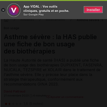
App VIDAL : Vos outils
Installer
×
cliniques, gratuits et en poche.
Sur Google Play
Asthme sévère : la 
Actualités
Médicaments
Bon usage
Asthme sévère : la HAS publie
une fiche de bon usage
des biothérapies
La Haute Autorité de santé (HAS) a publié une fiche
de bon usage des biothérapies DUPIXENT, FASENRA,
NUCALA, TEZSPIRE et XOLAIR dans le traitement de
l'asthme sévère. Elle y précise leur place dans la
stratégie thérapeutique, conformément aux
recommandations GINA 2023.
David Paitraud
21 novembre 2023
4 minutes
Ajouter un commentaire
1,6
(5 notes)