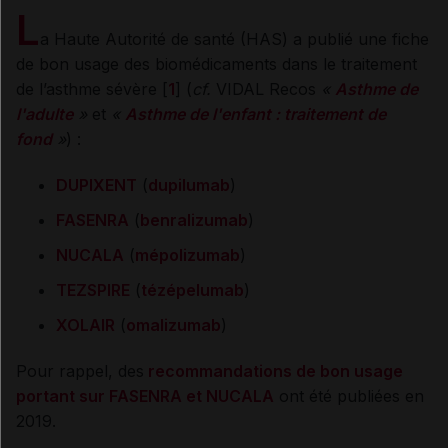
L
a Haute Autorité de santé (HAS) a publié une fiche
de bon usage des biomédicaments dans le traitement
de l’asthme sévère [
1
] (
cf.
VIDAL Recos
«
Asthme de
l'adulte
»
et
«
Asthme de l'enfant : traitement de
fond
»
) :
DUPIXENT
(
dupilumab
)
FASENRA
(
benralizumab
)
NUCALA
(
mépolizumab
)
TEZSPIRE
(
tézépelumab
)
XOLAIR
(
omalizumab
)
Pour rappel, des
recommandations de bon usage
portant sur FASENRA et NUCALA
ont été publiées en
2019.