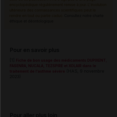
encyclopédique régulièrement remise à jour. L'évolution
ultérieure des connaissances scientifiques peut le
rendre en tout ou partie caduc.
Consultez notre charte
éthique et déontologique
Pour en savoir plus
[1]
Fiche de bon usage des médicaments DUPIXENT,
FASENRA, NUCALA, TEZSPIRE et XOLAIR dans le
(HAS, 9 novembre
traitement de l'asthme sévère
2023)
Pour aller plus loin