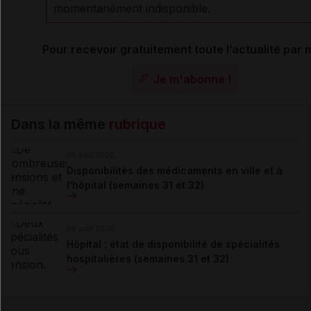
momentanément indisponible.
Pour recevoir gratuitement toute l’actualité par m
Je m'abonne !
Dans la même
rubrique
06 août 2026
Disponibilités des médicaments en ville et à
l'hôpital (semaines 31 et 32)
06 août 2026
Hôpital : état de disponibilité de spécialités
hospitalières (semaines 31 et 32)