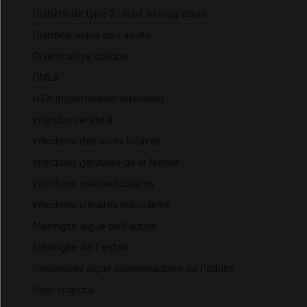
Diabète de type 2 : suivi au long cours
Diarrhée aiguë de l'adulte
Diverticulose colique
DMLA
HTA (hypertension artérielle)
Infarctus cérébral
Infections des voies biliaires
Infections génitales de la femme
Infections ostéoarticulaires
Infections urinaires masculines
Méningite aiguë de l'adulte
Méningite de l'enfant
Pneumonie aiguë communautaire de l'adulte
Post-infarctus