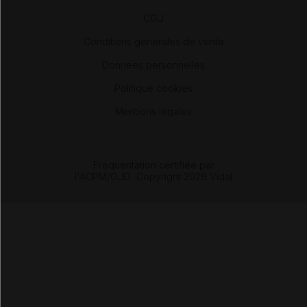
-
CGU
-
Conditions générales de vente
-
Données personnelles
-
Politique cookies
-
Mentions légales
Fréquentation certifiée par
l'ACPM/OJD
|
Copyright 2026 Vidal