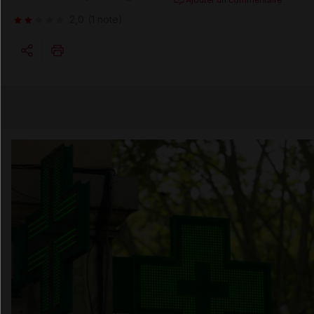
2,0
(1 note)
Copier l'url
Email