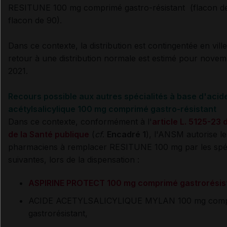
RESITUNE 100 mg comprimé gastro-résistant (f
lacon d
flacon de 90).
Dans ce contexte, la distribution est contingentée en ville
retour à une distribution normale est estimé pour nove
2021.
Recours possible aux autres spécialités à base d'acid
acétylsalicylique 100 mg comprimé gastro-résistant
Dans ce contexte,
conformément à l'
article L. 5125-23
de la Santé publique
(
cf
.
Encadré 1
),
l'ANSM autorise
le
pharmaciens à remplacer RESITUNE 100 mg par les spéc
suivantes, lors de la dispensation :
ASPIRINE PROTECT 100 mg comprimé gastrorésis
ACIDE ACETYLSALICYLIQUE MYLAN 100 mg com
gastrorésistant,