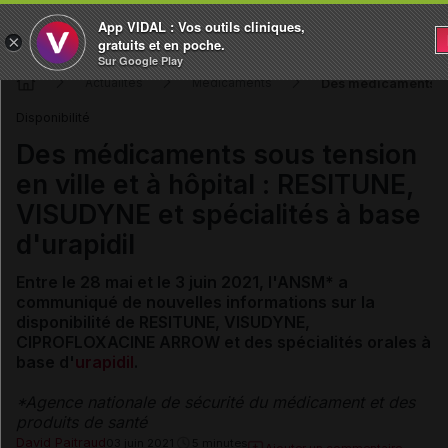
App VIDAL : Vos outils cliniques,
×
gratuits et en poche.
Sur Google Play
Des médicaments sou
Actualités
Médicaments
Disponibilité
Des médicaments sous tension
en ville et à hôpital : RESITUNE,
VISUDYNE et spécialités à base
d'urapidil
Entre le 28 mai et le 3 juin 2021, l'ANSM* a
communiqué de nouvelles informations sur la
disponibilité de RESITUNE, VISUDYNE,
CIPROFLOXACINE ARROW et des spécialités orales à
base d'
urapidil
.
*Agence nationale de sécurité du médicament et des
produits de santé
David Paitraud
03 juin 2021
5 minutes
Ajouter un commentaire