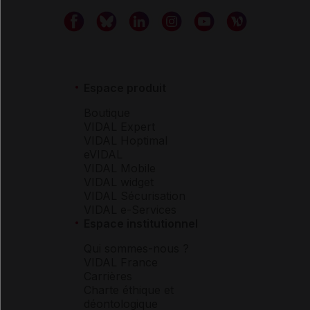
Espace produit
Boutique
VIDAL Expert
VIDAL Hoptimal
eVIDAL
VIDAL Mobile
VIDAL widget
VIDAL Sécurisation
VIDAL e-Services
Espace institutionnel
Qui sommes-nous ?
VIDAL France
Carrières
Charte éthique et
déontologique