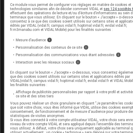
Ce module vous permet de configurer vos réglages en matière de cookies et
d'approvisionnement
(ANSM, 3 juin 2021)
technologies similaires afin de décider comment VIDAL et
ses 124 sociétés 
effectuent des opérations de lecture et/ou d’écriture d’informations au sein 
URAPIDIL (Eupressyl, Mediatensyl) 60 mg LP , gélule - 
terminaux que vous utilisez. En cliquant sur le bouton « J’accepte » ci-dess
de stock
(ANSM, 3 juin 2021)
consentez à ce que des cookies soient utilisés sur certains sites et applicat
édités par VIDAL (vidal.fr, campus.vidal.fr, hoptimal.vidal.fr, evidal.vidal.fr,
Courrier du laboratoire aux pharmaciens
(sur le site d
fr.m3manabu.com et VIDAL Mobile) pour les finalités suivantes :
2 juin 2021)
Mesure d’audience
i
Courrier du laboratoire aux grossistes
(sur le site de 
Personnalisation des contenus de ce site
i
juin 2021)
Personnalisation des communications vous étant adressées
i
Interaction avec les réseaux sociaux
i
VISUDYNE 15 mg poudre pour solution pour perfusion 
En cliquant sur le bouton « J’accepte » ci-dessous, vous consentez égaleme
er
de stock
(ANSM, 1
juin 2021)
que des cookies soient utilisés sur certains sites et applications édités par
VIDAL(vidal.fr, campus.vidal.fr, hoptimal.vidal.fr, evidal.vidal.fr et VIDAL Mobi
Lettre du laboratoire aux professionnels de santé - V
les finalités suivantes :
(sur le site de l'ANSM, mai 2021)
Affichage de publicités personnalisées par rapport à votre profil et activité
ce site et des sites tiers
Vous pouvez réaliser un choix granulaire en cliquant "Je paramètre les cooki
CIPROFLOXACINE ARROW 500 mg comprimé pelliculé -
que soit votre choix, vous êtes informé que VIDAL utilise des cookies exemp
à disposition
consentement, de fonctionnement et de mesure d'audience pour produire de
(ANSM, 27 mai 2021)
statistiques de visites anonymes.
Si vous êtes connecté à votre compte utilisateur VIDAL, votre choix sera enre
niveau de votre compte VIDAL et sera appliqué depuis l’ensemble des termin
vous utilisez. A défaut, votre choix sera uniquement applicable au terminal 
utilisez actuellement : un cookie « technique » sera déposé sur votre termina
Cet article d'actualité rédigé par un auteur scientifique reflète 