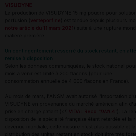
VISUDYNE
La production de VISUDYNE 15 mg poudre pour solutio
perfusion (
vertéporfine
) est tendue depuis plusieurs moi
notre article du 11 mars 2021
) suite à une rupture mond
matière première.
Un contingentement resserré du stock restant, en atte
remise à disposition
Selon les données communiquées, l
e stock national pour
mois à venir est limité à 200 flacons (pour une
consommation
annuelle de 4 000 flacons en France)
.
Au mois de mars, l'ANSM avait autorisé l'importation d'u
VISUDYNE en provenance du marché américain afin d'a
prise en charge patient (
cf
.
VIDAL Reco
"DMLA"
). La re
disposition de la spécialité française étant retardée et la 
devenue mondiale, cette mesure n'est plus possible et la
distribution des unités restant en stock doit être très for