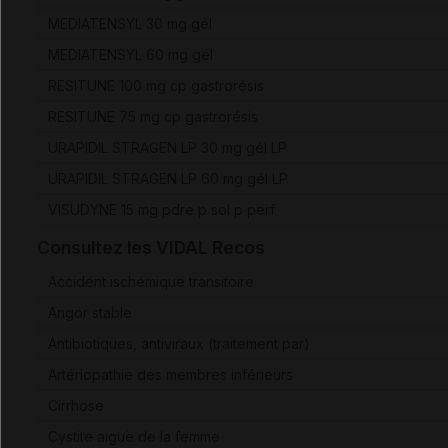
MEDIATENSYL 30 mg gél
MEDIATENSYL 60 mg gél
RESITUNE 100 mg cp gastrorésis
RESITUNE 75 mg cp gastrorésis
URAPIDIL STRAGEN LP 30 mg gél LP
URAPIDIL STRAGEN LP 60 mg gél LP
VISUDYNE 15 mg pdre p sol p perf
Consultez les VIDAL Recos
Accident ischémique transitoire
Angor stable
Antibiotiques, antiviraux (traitement par)
Artériopathie des membres inférieurs
Cirrhose
Cystite aiguë de la femme