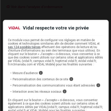
Voir dans l'analyse d'ordonnance
Connectez-vous
pour accéder à ce contenu
Vidal respecte votre vie privée
FERTILITÉ/GROSSESSE/ALLAITEMENT
Ce module vous permet de configurer vos réglages en matière de
cookies et technologies similaires afin de décider comment VIDAL et
ses 124 sociétés tierces
effectuent des opérations de lecture et/ou
Grossesse
d’écriture d’informations au sein des terminaux que vous utilisez. En
cliquant sur le bouton « J’accepte » ci-dessous, vous consentez à ce
que des cookies soient utilisés sur certains sites et applications édités
Il n'existe pas de données ou il existe des données
par VIDAL (vidal.fr, campus.vidal.fr, hoptimal.vidal.fr, evidal.vidal.fr,
limitées sur l'utilisation de l'urapidil chez la femme
fr.m3manabu.com et VIDAL Mobile) pour les finalités suivantes :
enceinte.
Mesure d’audience
i
Les études effectuées chez l'animal ont mis en
Personnalisation des contenus de ce site
i
évidence une toxicité sur la reproduction (voir
Personnalisation des communications vous étant adressées
i
rubrique
Sécurité préclinique
).
Interaction avec les réseaux sociaux
i
L'urapidil n'est pas recommandé pendant la grossesse
En cliquant sur le bouton « J’accepte » ci-dessous, vous consentez
également à ce que des cookies soient utilisés sur certains sites et
et chez les femmes en âge de procréer n'utilisant pas
applications édités par VIDAL(vidal.fr, campus.vidal.fr, hoptimal.vidal.fr,
de moyen de contraception.
evidal.vidal.fr et VIDAL Mobile) pour les finalités suivantes :