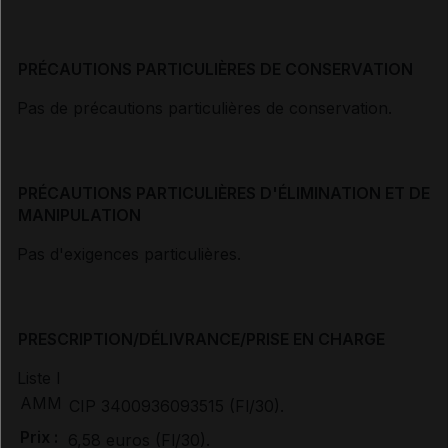
PRÉCAUTIONS PARTICULIÈRES DE CONSERVATION
Pas de précautions particulières de conservation.
PRÉCAUTIONS PARTICULIÈRES D'ÉLIMINATION ET DE
MANIPULATION
Pas d'exigences particulières.
PRESCRIPTION/DÉLIVRANCE/PRISE EN CHARGE
Liste I
AMM
CIP 3400936093515 (Fl/30).
Prix :
6,58 euros (Fl/30).