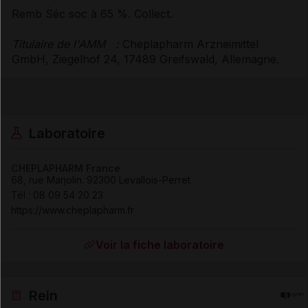
Remb Séc soc à 65 %. Collect.
Titulaire de l'AMM
:
Cheplapharm Arzneimittel
GmbH, Ziegelhof 24, 17489 Greifswald, Allemagne.
Laboratoire
CHEPLAPHARM France
68, rue Marjolin
.
92300
Levallois-Perret
Tél
:
08 09 54 20 23
https://www.cheplapharm.fr
Voir la fiche laboratoire
Rein