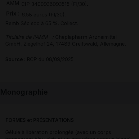
AMM
CIP 3400936093515 (Fl/30).
Prix :
6,58 euros (Fl/30).
Documents de référence
Remb Séc soc à 65 %. Collect.
Avis de la transparence (SMR/ASMR) (2)
Titulaire de l'AMM
:
Cheplapharm Arzneimittel
GmbH, Ziegelhof 24, 17489 Greifswald, Allemagne.
Source :
RCP du 08/09/2025
Monographie
FORMES et PRÉSENTATIONS
Gélule à libération prolongée (avec un corps
transparent bleu clair et un capuchon opaque blanc).