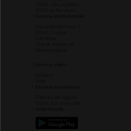
VIDAL Sécurisation
VIDAL e-Services
Espace institutionnel
Qui sommes-nous ?
VIDAL France
Carrières
Charte éthique et
déontologique
Service client
Contact
Aide
Espace partenaires
Éditeurs de logiciel
VIDAL sur votre site
Vidal Mobile