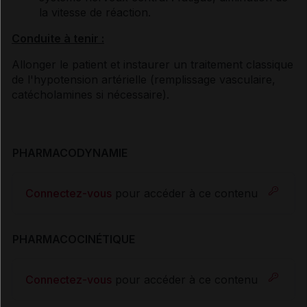
la vitesse de réaction.
Conduite à tenir :
Allonger le patient et instaurer un traitement classique
de l'hypotension artérielle (remplissage vasculaire,
catécholamines si nécessaire).
PHARMACODYNAMIE
Connectez-vous
pour accéder à ce contenu
PHARMACOCINÉTIQUE
Connectez-vous
pour accéder à ce contenu