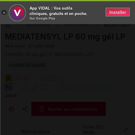
App VIDAL : Vos outils
Installer
×
cliniques, gratuits et en poche.
Sur Google Play
MEDIATENSYL L
Médicaments
MEDIATENSYL
MEDIATENSYL LP 60 mg gél LP
Mise à jour : 23 juillet 2026
URAPIDIL 60 mg gél LP (MEDIATENSYL LP)
COMMERCIALISÉ
Légende
Ajouter aux interactions
Copier l'url
Fiche DCI
Monographie
VIDAL