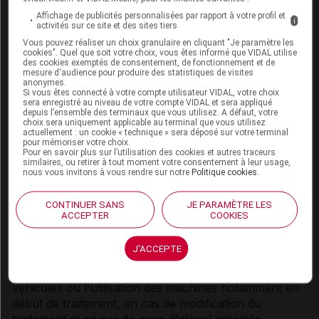
Affichage de publicités personnalisées par rapport à votre profil et
i
Allaitement
activités sur ce site et des sites tiers
Vous pouvez réaliser un choix granulaire en cliquant "Je paramètre les
En l'absence de données sur le passage dans le lait
cookies". Quel que soit votre choix, vous êtes informé que VIDAL utilise
des cookies exemptés de consentement, de fonctionnement et de
maternel, l'allaitement est déconseillé en cas de
mesure d'audience pour produire des statistiques de visites
traitement par urapidil.
anonymes.
Si vous êtes connecté à votre compte utilisateur VIDAL, votre choix
sera enregistré au niveau de votre compte VIDAL et sera appliqué
Fertilité
depuis l’ensemble des terminaux que vous utilisez. A défaut, votre
choix sera uniquement applicable au terminal que vous utilisez
actuellement : un cookie « technique » sera déposé sur votre terminal
Les études chez l'animal ont mis en évidence une
pour mémoriser votre choix.
diminution de la fertilité (voir rubrique
Sécurité
Pour en savoir plus sur l’utilisation des cookies et autres traceurs
similaires, ou retirer à tout moment votre consentement à leur usage,
préclinique
).
nous vous invitons à vous rendre sur notre
Politique cookies
.
CONTINUER SANS
JE PARAMÈTRE LES
ACCEPTER
COOKIES
CONDUITE et UTILISATION DE MACHINES
J'ACCEPTE
La réponse au traitement peut varier d'un patient à
l'autre. L'urapidil peut altérer la conduite des
véhicules ou l'utilisation des machines notamment en
début de traitement, en cas de modification du
traitement et en cas de prise d'alcool associée.