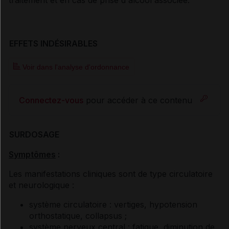
EFFETS INDÉSIRABLES
Voir dans l'analyse d'ordonnance
Connectez-vous
pour accéder à ce contenu
SURDOSAGE
Symptômes
:
Les manifestations cliniques sont de type circulatoire
et neurologique :
système circulatoire : vertiges, hypotension
orthostatique, collapsus ;
système nerveux central : fatigue, diminution de