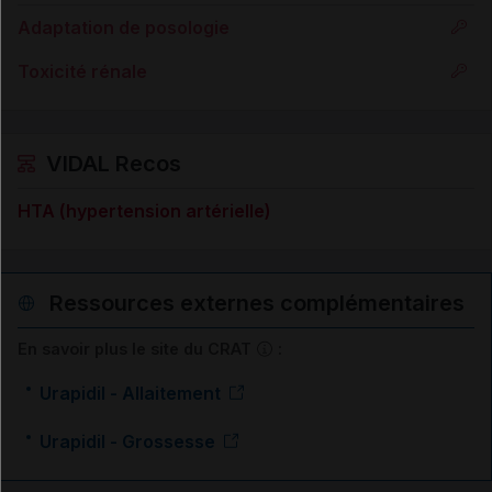
Adaptation de posologie
Toxicité rénale
VIDAL Recos
HTA (hypertension artérielle)
Ressources externes complémentaires
En savoir plus le site du CRAT
:
Urapidil - Allaitement
Urapidil - Grossesse