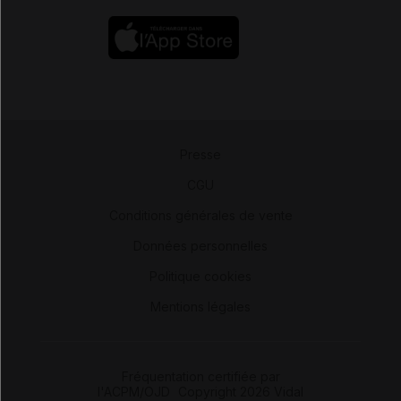
Presse
-
CGU
-
Conditions générales de vente
-
Données personnelles
-
Politique cookies
-
Mentions légales
Fréquentation certifiée par
l'ACPM/OJD
|
Copyright 2026 Vidal