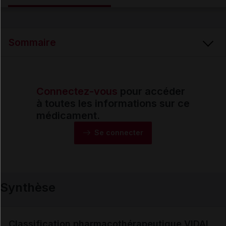
Email
Sommaire
Connectez-vous
pour accéder
Synthèse
à toutes les informations sur ce
médicament.
Monographie
Se connecter
Formes et présentations
Synthèse
Composition
Indications
Classification pharmacothérapeutique VIDAL