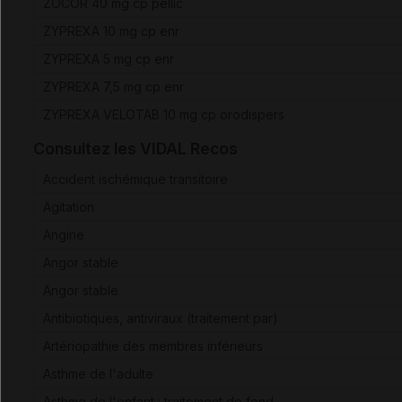
ZOCOR 40 mg cp pellic
ZYPREXA 10 mg cp enr
ZYPREXA 5 mg cp enr
ZYPREXA 7,5 mg cp enr
ZYPREXA VELOTAB 10 mg cp orodispers
Consultez les VIDAL Recos
Accident ischémique transitoire
Agitation
Angine
Angor stable
Angor stable
Antibiotiques, antiviraux (traitement par)
Artériopathie des membres inférieurs
Asthme de l'adulte
Asthme de l'enfant : traitement de fond