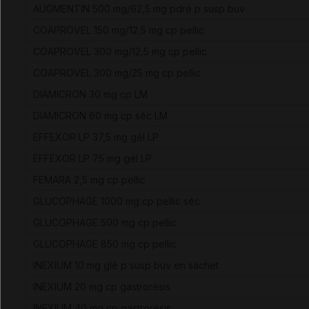
AUGMENTIN 500 mg/62,5 mg pdre p susp buv
COAPROVEL 150 mg/12,5 mg cp pellic
COAPROVEL 300 mg/12,5 mg cp pellic
COAPROVEL 300 mg/25 mg cp pellic
DIAMICRON 30 mg cp LM
DIAMICRON 60 mg cp séc LM
EFFEXOR LP 37,5 mg gél LP
EFFEXOR LP 75 mg gél LP
FEMARA 2,5 mg cp pellic
GLUCOPHAGE 1000 mg cp pellic séc
GLUCOPHAGE 500 mg cp pellic
GLUCOPHAGE 850 mg cp pellic
INEXIUM 10 mg glé p susp buv en sachet
INEXIUM 20 mg cp gastrorésis
INEXIUM 40 mg cp gastrorésis