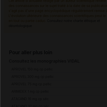
Cet article d'actualité rédigé par un auteur scientifique reflète 
des connaissances sur le sujet traité à la date de sa publication
s'agit pas d'une page encyclopédique régulièrement remise à 
L'évolution ultérieure des connaissances scientifiques peut le
en tout ou partie caduc.
Consultez notre charte éthique et
déontologique
Pour aller plus loin
Consultez les monographies VIDAL
APROVEL 150 mg cp pellic
APROVEL 300 mg cp pellic
APROVEL 75 mg cp pellic
ARIMIDEX 1 mg cp pellic
ATACAND 16 mg cp séc
ATACAND 32 mg cp séc