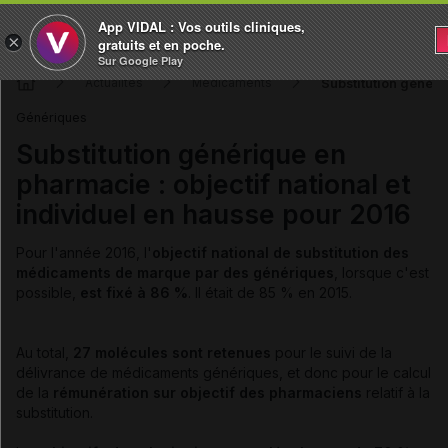
App VIDAL : Vos outils cliniques,
×
gratuits et en poche.
Sur Google Play
Substitution généri
Actualités
Médicaments
Génériques
Substitution générique en
pharmacie : objectif national et
individuel en hausse pour 2016
Pour l'année 2016, l'
objectif national de substitution des
médicaments de marque par des génériques
, lorsque c'est
possible,
est fixé à 86 %
. Il était de 85 % en 2015.
Au total,
27 molécules sont retenues
pour le suivi de la
délivrance de médicaments génériques, et donc pour le calcul
de la
rémunération sur objectif des pharmaciens
relatif à la
substitution.