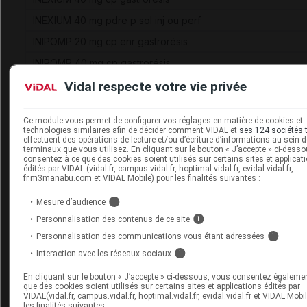
INEXIUM 40 mg pdre p sol inj ou perf
INIPOMP 20 mg cp enr gastrorésis
INIPOMP 40 mg cp gastrorésis
IXPRIM 37,5 mg/325 mg cp efferv
Vidal respecte votre vie privée
IXPRIM 37,5 mg/325 mg cp pellic
Ce module vous permet de configurer vos réglages en matière de cookies et
LANZOR 15 mg gél gastrorésis
technologies similaires afin de décider comment VIDAL et
ses 124 sociétés 
effectuent des opérations de lecture et/ou d’écriture d’informations au sein 
LANZOR 30 mg gél gastrorésis
terminaux que vous utilisez. En cliquant sur le bouton « J’accepte » ci-dess
consentez à ce que des cookies soient utilisés sur certains sites et applicat
LERCAN 10 mg cp pellic séc
édités par VIDAL (vidal.fr, campus.vidal.fr, hoptimal.vidal.fr, evidal.vidal.fr,
fr.m3manabu.com et VIDAL Mobile) pour les finalités suivantes :
LERCAN 20 mg cp pellic
Mesure d’audience
i
MOPRAL 10 mg gél gastrorésis
Personnalisation des contenus de ce site
i
MOPRAL 20 mg gél gastrorésis
Personnalisation des communications vous étant adressées
i
MOPRAL 40 mg pdre p sol p perf
Interaction avec les réseaux sociaux
i
NEBILOX 5 mg cp quadriséc
En cliquant sur le bouton « J’accepte » ci-dessous, vous consentez égaleme
que des cookies soient utilisés sur certains sites et applications édités par
NOVONORM 0,5 mg cp
VIDAL(vidal.fr, campus.vidal.fr, hoptimal.vidal.fr, evidal.vidal.fr et VIDAL Mobi
les finalités suivantes :