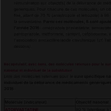
rémunéraiton sur objectifs) de la délivrance de mé
génériques. Pour chacune de ces molécules, un obje
fixé, allant de 70 % (anastrozole et létrozole) à 9
la simvastatine.
Parmi ces molécules, 8 sont ajout
l'année 2016 :
oméprazole pravastatine, simvastati
pantoprazole, metformine, ramipril, cefpodoxime, e
l'association amoxicilline/acide clavulanique (
cf
. Ta
dessous).
Récapitulatif, avec liens, des molécules retenues pour le sui
national et individuel de la substitution
Liste des molécules retenues pour le
suivi spécifique na
individuel de la délivrance de médicaments générique
2016 :
Molécule (indicateur)
Objectif national
ATORVASTATINE
90 % (identique à 