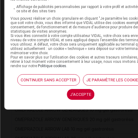
NOVONORM 1 mg cp
Affichage de publicités personnalisées par rapport à votre profil et activité
ce site et des sites tiers
NOVONORM 2 mg cp
Vous pouvez réaliser un choix granulaire en cliquant "Je paramètre les cooki
que soit votre choix, vous êtes informé que VIDAL utilise des cookies exemp
OMEPRAZOLE ACTAVIS 10 mg gél gastrorésis
consentement, de fonctionnement et de mesure d'audience pour produire de
statistiques de visites anonymes.
OMEPRAZOLE ACTAVIS 20 mg gél gastrorésis
Si vous êtes connecté à votre compte utilisateur VIDAL, votre choix sera enre
niveau de votre compte VIDAL et sera appliqué depuis l’ensemble des termin
OMEPRAZOLE ALMUS 10 mg gél gastrorésis
vous utilisez. A défaut, votre choix sera uniquement applicable au terminal 
utilisez actuellement : un cookie « technique » sera déposé sur votre termina
OMEPRAZOLE ALMUS 10 mg gél gastrorésist
mémoriser votre choix.
Pour en savoir plus sur l’utilisation des cookies et autres traceurs similaires
OMEPRAZOLE ALMUS 20 mg gél gastrorésis
retirer à tout moment votre consentement à leur usage, nous vous invitons 
rendre sur notre
Politique cookies
.
OMEPRAZOLE ALMUS 20 mg gél gastrorésis
CONTINUER SANS ACCEPTER
JE PARAMÈTRE LES COOKI
OMEPRAZOLE ALTER 10 mg gél gastrorésis
OMEPRAZOLE ALTER 20 mg gél gastrorésis
J'ACCEPTE
OMEPRAZOLE ARROW 40 mg pdre p sol p perf
OMEPRAZOLE ARROW GENERIQUES 10 mg gél gastrorésis
OMEPRAZOLE ARROW GENERIQUES 20 mg gél gastrorésis
OMEPRAZOLE ARROW LAB 10 mg gél gastrorésis