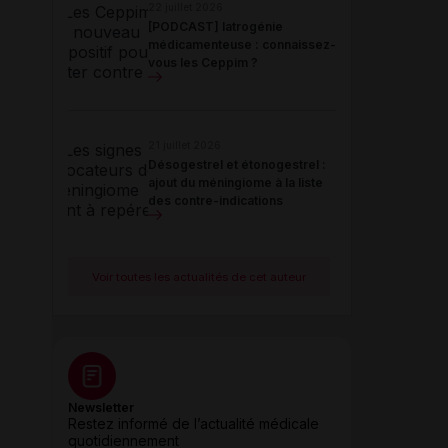
22 juillet 2026
[PODCAST] Iatrogénie
médicamenteuse : connaissez-
vous les Ceppim ?
21 juillet 2026
Désogestrel et étonogestrel :
ajout du méningiome à la liste
des contre-indications
Voir toutes les actualités de cet auteur
Newsletter
Restez informé de l’actualité médicale
quotidiennement