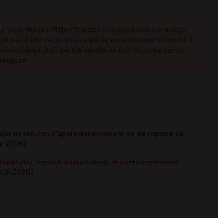
ur scientifique reflète l'état des connaissances sur le sujet
e s'agit pas d'une page encyclopédique régulièrement remise à
ances scientifiques peut le rendre en tout ou partie caduc.
tologique
bjet de tension d'approvisionnement ou de rupture de
i 2026)
oposide) : remise à disposition, le contingentement
ai 2026)