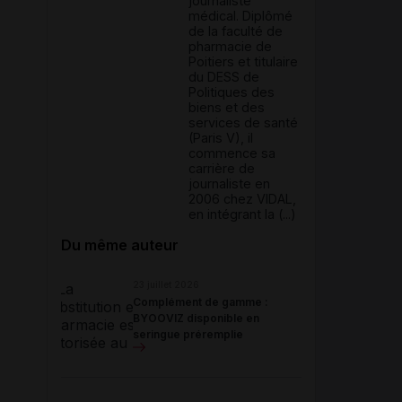
journaliste
médical. Diplômé
de la faculté de
pharmacie de
Poitiers et titulaire
du DESS de
Politiques des
biens et des
services de santé
(Paris V), il
commence sa
carrière de
journaliste en
2006 chez VIDAL,
en intégrant la (...)
Du même auteur
23 juillet 2026
Complément de gamme :
BYOOVIZ disponible en
seringue préremplie