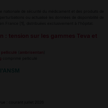
e nationale de sécurité du médicament et des produits de
erturbations ou actualisé les données de disponibilité de
 en France [
1
], distribuées exclusivement à l'hôpital.
n : tension sur les gammes Teva et
elliculé
(
ambrisentan
)
g
comprimé pelliculé
n l'ANSM
ue : courant juillet 2026