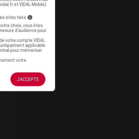
vidal.fr et VIDAL Mobile)
es sites tiers
i
votre choix, vous êtes
mesure d'audience pour
u de votre compte VIDAL
a uniquement applicable
rminal pour mémoriser
t moment votre
J'ACCEPTE