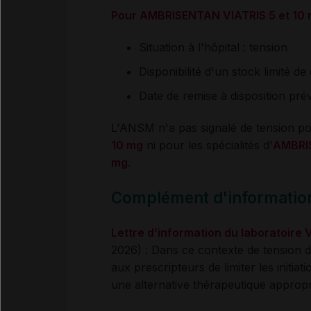
Pour AMBRISENTAN VIATRIS 5 et 10 
Situation à l'hôpital : tension
Disponibilité d'un stock limité d
Date de remise à disposition pré
L'ANSM n'a pas signalé de tension po
10 mg
ni pour les spécialités d'
AMBRI
mg
.
Complément d'information 
Lettre d’information du laboratoire V
2026) : Dans ce contexte de tension 
aux prescripteurs de limiter les initia
une alternative thérapeutique appropr