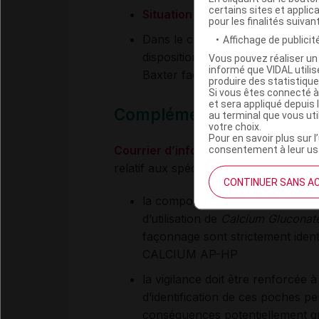
certains sites et applica
Situation à l'hôpital : tension
pour les finalités suivan
Dans le cadre des tensions d'ap
Affichage de publicité
disposition des poches de
Calciu
Vous pouvez réaliser un 
informé que VIDAL util
Baxter façonnage (lot 25 G3009)
produire des statistiqu
Si vous êtes connecté à
et sera appliqué depuis 
Complément d'information 
au terminal que vous ut
votre choix.
Pour en savoir plus sur l
Courrier d’information de l’AP-HP à 
consentement à leur usa
relatif aux spécificités d’étiquetage 
CONTINUER SANS A
la composition quantitative et qua
d’utilisation de
Calcium Gluconate
façonnage sont strictement i
CALCIUM AP-HP
la vigilance doit être renforcée
d’identification de ces poches 
conséquences potentiellement gr