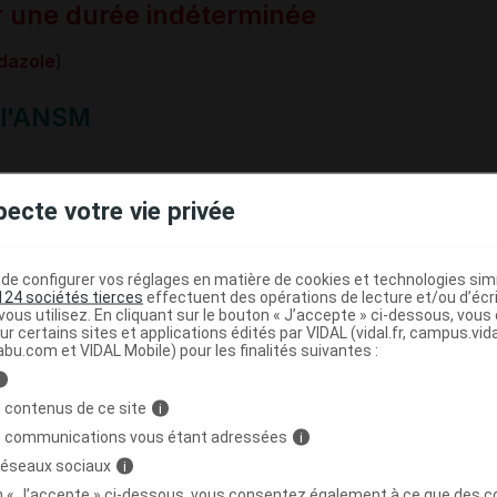
 une durée indéterminée
dazole
)
n l'ANSM
pecte votre vie privée
vue : indéterminée
e ZENTEL font elles aussi l'objet d'un épisode de tension.
e configurer vos réglages en matière de cookies et technologies simil
124 sociétés tierces
effectuent des opérations de lecture et/ou d’écr
ous utilisez. En cliquant sur le bouton « J’accepte » ci-dessous, vou
NATE DE CALCIUM AP-HP : mise à
ur certains sites et applications édités par VIDAL (vidal.fr, campus.vidal.
ion de remplacement
abu.com et VIDAL Mobile) pour les finalités suivantes :
i
CIUM AP-HP solution à diluer pour perfusion
 contenus de ce site
i
s communications vous étant adressées
i
n l'ANSM
 réseaux sociaux
i
on « J’accepte » ci-dessous, vous consentez également à ce que des co