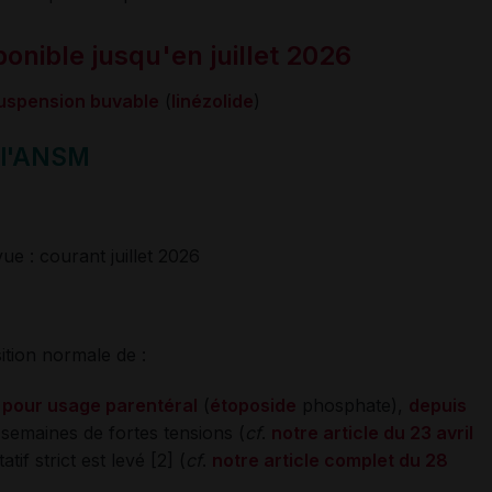
onible jusqu'en juillet 2026
uspension buvable
(
linézolide
)
n l'ANSM
ue : courant juillet 2026
ition normale de :
 pour usage parentéral
(
étoposide
phosphate),
depuis
 semaines de fortes tensions (
cf
.
notre article du 23 avril
tif strict est levé [2] (
cf
.
notre article complet du 28