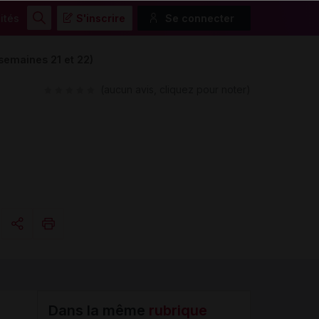
ités
S'inscrire
Se connecter
Rechercher
 (semaines 21 et 22)
(aucun avis, cliquez pour noter)
Copier l'url
Email
Dans la même
rubrique