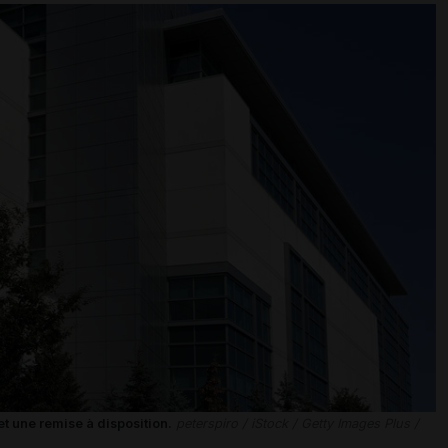
t une remise à disposition.
peterspiro / iStock / Getty Images Plus /