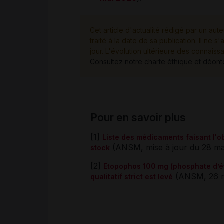
Cet article d'actualité rédigé par un aute
traité à la date de sa publication. Il n
jour. L'évolution ultérieure des connaiss
Consultez notre charte éthique et déon
Pour en savoir plus
[1]
Liste des médicaments faisant l'o
(ANSM, mise à jour du 28 ma
stock
[2]
Etopophos 100 mg (phosphate d’ét
(ANSM, 26 m
qualitatif strict est levé