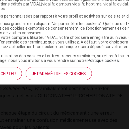
tions édités par VIDAL(vidal.fr, campus.vidal.fr, hoptimal.vidal.fr, evidal.
tes :
provisionnement en cours, l'AP-HP met transitoirement à
s personnalisées par rapport à votre profil et activités sur ce site et d
m Gluconate Solution 10%, V/V
initialement destinées à
choix granulaire en cliquant "Je paramètre les cookies". Quel que soit 
ise des cookies exemptés de consentement, de fonctionnement et de 
.
es de visites anonymes.
 votre compte utilisateur VIDAL, votre choix sera enregistré au nivea
l’ensemble des terminaux que vous utilisez. A défaut, votre choix ser
par le laboratoire
ilisez actuellement : un cookie « technique » sera déposé sur votre te
’utilisation des cookies et autres traceurs similaires, ou retirer à tou
l’attention des pharmacies à usage intérieur (PUI)
,
ge, nous vous invitons à vous rendre sur notre
Politique cookies
.
et de conditionnement du lot 25 G3009 (22 mai 2026) :
CCEPTER
JE PARAMÈTRE LES COOKIES
litative ainsi que les modalités de conservation et
 Solution 10%, V/V
initialement destinées à Baxter
dentiques à celles du GLUCONATE-GLUCOHEPTONATE DE
 à chaque étape du circuit du médicament : une erreur
peut entraîner une confusion médicamenteuse avec des
aves pour les patients