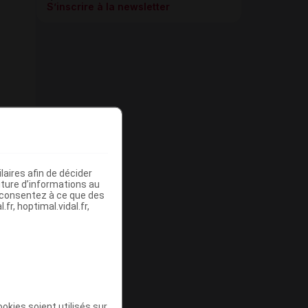
S’inscrire à la newsletter
aires afin de décider
iture d’informations au
s consentez à ce que des
fr, hoptimal.vidal.fr,
okies soient utilisés sur