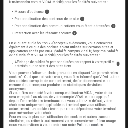
fr.m3manabu.com et VIDAL Mobile) pour les finalités suivantes :
(ANSM, 26 mai 2026)
strict est levé
Mesure d’audience
i
[2]
Tension d'approvisionnement en
Personnalisation des contenus de ce site
i
(ANSM, 26 mai 2026)
ETOPOPHOS
Personnalisation des communications vous étant adressées
i
Interaction avec les réseaux sociaux
i
En cliquant sur le bouton « J’accepte » ci-dessous, vous consentez
également à ce que des cookies soient utilisés sur certains sites et
Pour aller plus loin
applications édités par VIDAL(vidal.fr, campus.vidal.fr, hoptimal.vidal.fr,
evidal.vidal.fr et VIDAL Mobile) pour les finalités suivantes :
Consultez les monographies VIDAL
Affichage de publicités personnalisées par rapport à votre profil et
i
activités sur ce site et des sites tiers
ETOPOPHOS 100 mg lyoph p us parentér
Vous pouvez réaliser un choix granulaire en cliquant "Je paramètre les
cookies". Quel que soit votre choix, vous êtes informé que VIDAL utilise
des cookies exemptés de consentement, de fonctionnement et de
mesure d'audience pour produire des statistiques de visites
anonymes.
Si vous êtes connecté à votre compte utilisateur VIDAL, votre choix
sera enregistré au niveau de votre compte VIDAL et sera appliqué
Sources
depuis l’ensemble des terminaux que vous utilisez. A défaut, votre
choix sera uniquement applicable au terminal que vous utilisez
actuellement : un cookie « technique » sera déposé sur votre terminal
ANSM (Agence nationale de sécurité du
pour mémoriser votre choix.
Pour en savoir plus sur l’utilisation des cookies et autres traceurs
médicament et des produits de santé)
similaires, ou retirer à tout moment votre consentement à leur usage,
nous vous invitons à vous rendre sur notre
Politique cookies
.