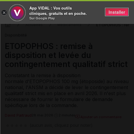
App VIDAL : Vos outils
Installer
×
cliniques, gratuits et en poche.
Sur Google Play
ETOPOPHOS : remise 
Actualités
Médicaments
Disponibilité
ETOPOPHOS : remise à
disposition et levée du
contingentement qualitatif strict
Constatant la remise à disposition
normale d'ETOPOPHOS 100 mg (étoposide) au niveau
national, l'ANSM a décidé de lever le contingentement
qualitatif strict mis en place en avril 2026. Il n'est plus
nécessaire de fournir le formulaire de demande
spécifique lors de la commande.
David Paitraud
28 mai 2026
2 minutes
Ajouter un commentaire
(aucun avis, cliquez pour noter)