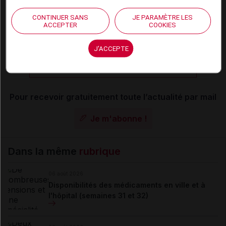
CONTINUER SANS
JE PARAMÈTRE LES
ACCEPTER
COOKIES
Les commentaires sont momentanément
désactivés
J'ACCEPTE
La publication de commentaires est
momentanément indisponible.
Pour recevoir gratuitement toute l’actualité par mail
Je m'abonne !
Dans la même
rubrique
06 août 2026
Disponibilités des médicaments en ville et à
l'hôpital (semaines 31 et 32)