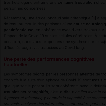
très hétérogène entraîne une
certaine frustration
chez 
personnes concernées.
Récemment, une étude longitudinale britannique [
1
] a ap
de l’eau au moulin des partisans d’une
cause neurologi
postinfectieuse
, en cohérence avec divers travaux sur
l’impact de la Covid-19 sur les cellules cérébrales. À cett
occasion, nous vous proposons une synthèse sur le suje
difficultés cognitives associées au Covid long.
Une perte des performances cognitives
habituelles
Les symptômes décrits par les personnes atteintes de tr
cognitifs à la suite d’un épisode de Covid-19 sont
très sim
quel que soit le patient. Ils sont cohérents avec la définit
troubles neurocognitifs
, c’est-à-dire «
en lien avec la c
à penser et raisonner, y compris la capacité à se concent
souvenir, analyser des informations, apprendre, parler et