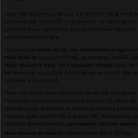
Leur état ne correspond plus à la définition de la santé t
proposée par Tarlov [
5
] : «
la capacité, en lien avec son
potentiel et ses aspirations, à vivre pleinement dans son
environnement social
».
Si environ
la moitié
signale une
amélioration progressiv
mais lente
de leurs symptômes, ce handicap invisible pe
durer plusieurs mois, voire plusieurs années
(avec les l
en termes de recul d’une pandémie qui va bientôt fêter 
troisième anniversaire).
Dans une étude observationnelle menée par une équipe
l’université d’Oxford et portant sur environ 1,5 million de
patients Covid-19 enfants et adultes (comparés à autant 
malades ayant souffert de la grippe) [
6
], des troubles cog
lorsqu’ils étaient présents,
persistaient chez les adulte
e
deux années de suivi
(ils s’amélioraient dès le 75
jour