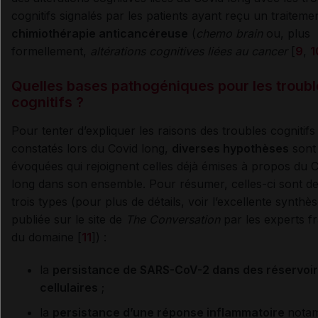
cognitifs signalés par les patients ayant reçu un traiteme
chimiothérapie anticancéreuse
(
chemo brain
ou, plus
formellement,
altérations cognitives liées au cancer
[
9
,
1
Quelles bases pathogéniques pour les troubl
cognitifs
?
Pour tenter d’expliquer les raisons des troubles cognitifs
constatés lors du Covid long,
diverses hypothèses
sont
évoquées qui rejoignent celles déjà émises à propos du 
long dans son ensemble. Pour résumer, celles-ci sont d
trois types (pour plus de détails, voir l’excellente synthè
publiée sur le site de
The Conversation
par les experts f
du domaine [
11
]) :
la
persistance de SARS-CoV-2 dans des réservoi
cellulaires
;
la
persistance d’une réponse inflammatoire
nota