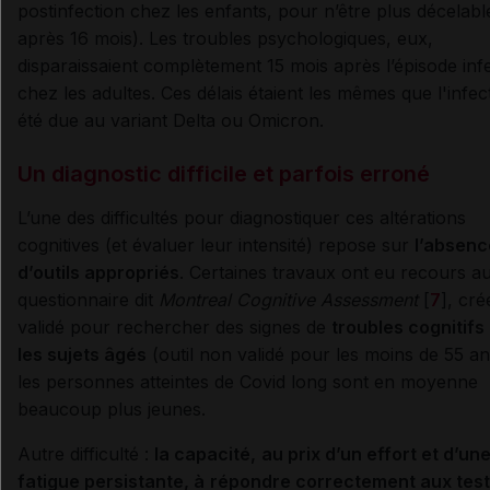
postinfection chez les enfants, pour n’être plus décelabl
après 16 mois). Les troubles psychologiques, eux,
disparaissaient complètement 15 mois après l’épisode inf
chez les adultes. Ces délais étaient les mêmes que l'infect
été due au variant Delta ou Omicron.
Un diagnostic difficile et parfois erroné
L’une des difficultés pour diagnostiquer ces altérations
cognitives (et évaluer leur intensité) repose sur
l’absenc
d’outils appropriés
. Certaines travaux ont eu recours a
questionnaire dit
Montreal Cognitive Assessment
[
7
], cré
validé pour rechercher des signes de
troubles cognitifs
les sujets âgés
(outil non validé pour les moins de 55 an
les personnes atteintes de Covid long sont en moyenne
beaucoup plus jeunes.
Autre difficulté :
la capacité,
au prix d’un effort et d’un
fatigue persistante, à
répondre correctement aux tes