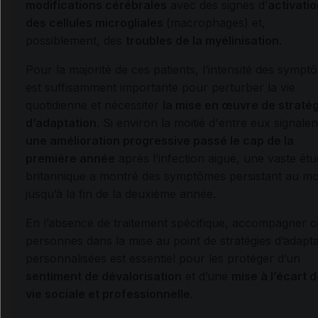
modifications cérébrales
avec des signes d’
activati
des cellules microgliales
(macrophages) et,
possiblement, des
troubles de la myélinisation
.
Pour la majorité de ces patients, l’intensité des symp
est suffisamment importante pour perturber la vie
quotidienne et nécessiter
la mise en œuvre de straté
d’adaptation
. Si environ la moitié d'entre eux signalen
une amélioration progressive passé le cap de la
première année
après l’infection aiguë, une vaste ét
britannique a montré des symptômes persistant au mo
jusqu’à la fin de la deuxième année.
En l’absence de traitement spécifique, accompagner c
personnes dans la mise au point de stratégies d’adapta
personnalisées est essentiel pour les protéger d’un
sentiment de dévalorisation
et d’une
mise à l’écart d
vie sociale et professionnelle
.