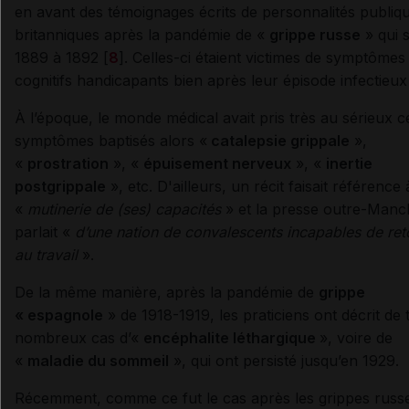
en avant des témoignages écrits de personnalités publiq
britanniques après la pandémie de «
grippe russe
» qui s
1889 à 1892 [
8
]. Celles-ci étaient victimes de symptômes
cognitifs handicapants bien après leur épisode infectieux
À l’époque, le monde médical avait pris très au sérieux c
symptômes baptisés alors «
catalepsie grippale
»,
«
prostration
», «
épuisement nerveux
», «
inertie
postgrippale
», etc. D'ailleurs, un récit faisait référence 
«
mutinerie de (ses) capacités
» et la presse outre-Manc
parlait «
d’une nation de convalescents incapables de ret
au travail
».
De la même manière, après la pandémie de
grippe
« espagnole
» de 1918-1919, les praticiens ont décrit de 
nombreux cas d’«
encéphalite léthargique
», voire de
«
maladie du sommeil
», qui ont persisté jusqu’en 1929.
Récemment, comme ce fut le cas après les grippes russe