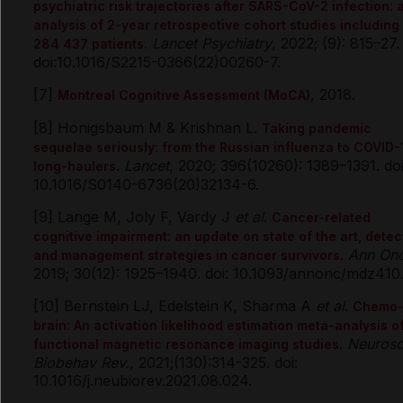
psychiatric risk trajectories after SARS-CoV-2 infection: 
analysis of 2-year retrospective cohort studies including
Lancet Psychiatry
, 2022; (9): 815–27.
284 437 patients.
doi:10.1016/S2215-0366(22)00260-7.
[7]
, 2018.
Montreal Cognitive Assessment (MoCA)
[8] Honigsbaum M & Krishnan L.
Taking pandemic
sequelae seriously: from the Russian influenza to COVID-
.
Lancet
, 2020; 396(10260): 1389–1391. doi
long-haulers
10.1016/S0140-6736(20)32134-6.
[9] Lange M, Joly F, Vardy J
et al
.
Cancer-related
cognitive impairment: an update on state of the art, detec
.
Ann Onc
and management strategies in cancer survivors
2019; 30(12): 1925–1940. doi: 10.1093/annonc/mdz410
[10] Bernstein LJ, Edelstein K, Sharma A
et al
.
Chemo
brain: An activation likelihood estimation meta-analysis o
.
Neurosc
functional magnetic resonance imaging studies
Biobehav Rev.
, 2021;(130):314-325. doi:
10.1016/j.neubiorev.2021.08.024.