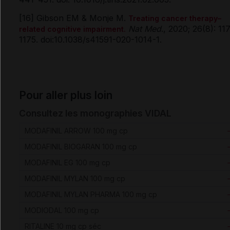
[16] Gibson EM & Monje M.
Treating cancer therapy–
Nat Med
., 2020; 26(8): 11
related cognitive impairment.
1175. doi:10.1038/s41591-020-1014-1.
Pour aller plus loin
Consultez les monographies VIDAL
MODAFINIL ARROW 100 mg cp
MODAFINIL BIOGARAN 100 mg cp
MODAFINIL EG 100 mg cp
MODAFINIL MYLAN 100 mg cp
MODAFINIL MYLAN PHARMA 100 mg cp
MODIODAL 100 mg cp
RITALINE 10 mg cp séc