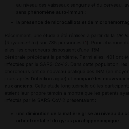
au niveau des vaisseaux sanguins et du cerveau, a
sans
phénomène auto-immun
;
la
présence de microcaillots et de microhémorra
Récemment, une étude a été réalisée à partir de la
UK Bi
(Royaume-Uni) sur 785 personnes (
1
). Pour chacune d’
elles, les chercheurs disposaient d’une IRM
cérébrale précédant la pandémie. Parmi elles, 401 ont ét
infectées par le SARS-CoV-2. Dans cette population, les
chercheurs ont de nouveau pratiqué des IRM (en moye
jours après l’infection aiguë) et
comparé les nouveaux c
aux anciens
. Cette étude longitudinale où les participant
étaient leur propre témoin a montré que les patients aya
infectés par le SARS-CoV-2 présentaient :
une
diminution de la matière grise au niveau du c
orbitofrontal et du gyrus parahippocampique
;