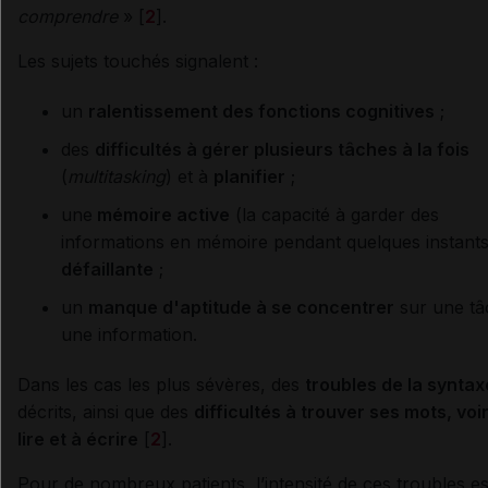
comprendre
» [
2
].
Les sujets touchés signalent :
un
ralentissement des fonctions cognitives
;
des
difficultés à gérer plusieurs tâches à la fois
(
multitasking
) et à
planifier
;
une
mémoire active
(la capacité à garder des
informations en mémoire pendant quelques instants
défaillante
;
un
manque d'aptitude à se concentrer
sur une tâ
une information.
Dans les cas les plus sévères, des
troubles de la syntax
décrits, ainsi que des
difficultés à trouver ses mots, voi
lire et à écrire
[
2
].
Pour de nombreux patients, l’intensité de ces troubles es