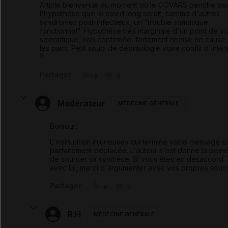
Article bienvenue au moment où le COVARS penche po
l'hypothèse que le covid long serait, comme d'autres
syndromes post-infectieux, un "trouble somatique
fonctionnel". Hypothèse très marginale d'un point de v
scientifique, non confirmée, fortement remise en cause
les pairs. Petit souci de déontologie voire conflit d'intér
?
Partager
+2
-0
Modérateur
MÉDECINE GÉNÉRALE
Bonjour,
L'insinuation injurieuses qui termine votre message e
parfaitement déplacée. L'auteur s'est donné la pein
de sourcer sa synthèse. Si vous êtes en désaccord
avec lui, merci d'argumenter avec vos propres sour
Partager
+0
-0
R.H
MÉDECINE GÉNÉRALE