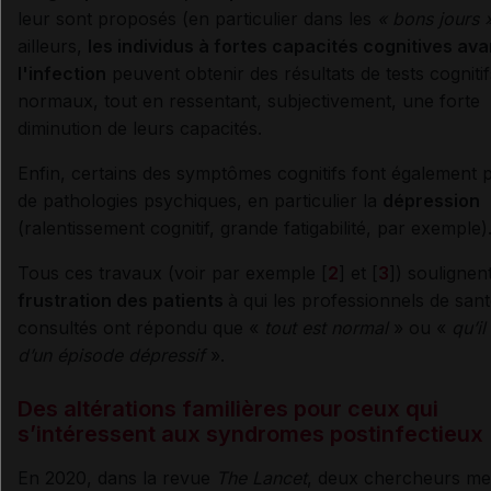
leur sont proposés (en particulier dans les
« bons jours »
ailleurs,
les individus à fortes capacités cognitives ava
l'infection
peuvent obtenir des résultats de tests cognitif
normaux, tout en ressentant, subjectivement, une forte
diminution de leurs capacités.
Enfin, certains des symptômes cognitifs font également p
de pathologies psychiques, en particulier la
dépression
(ralentissement cognitif, grande fatigabilité, par exemple)
Tous ces travaux (voir par exemple [
2
] et [
3
]) soulignen
frustration des patients
à qui les professionnels de san
consultés ont répondu que «
tout est normal
» ou «
qu’il
d’un épisode dépressif
».
Des altérations familières pour ceux qui
s’intéressent aux syndromes postinfectieux
En 2020, dans la revue
The Lancet
, deux chercheurs met