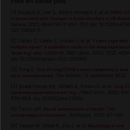
Pour en savoir plus
[1] Douaud G, Lee S, Alfaro-Almagro F
et al
.
SARS-Co
is associated with changes in brain structure in UK Bioba
Nature
, 2022; 604(7907): 697–707. doi: 10.1038/s415
022-04569-5.
[2] Callan C, Ladds E, Husain L
et al
.
‘I can’t cope with
multiple inputs’: a qualitative study of the lived experienc
.
BMJ Open
, 2022; 12(2): e05
‘brain fog’ after COVID-19
doi: 10.1136/bmjopen-2021-056366.
[3] Yong E.
One of Long COVID’s worst symptoms is also 
.
The Atlantic
, 12 septembre 2022.
most misunderstood
[4] Asadi-Pooya AA, Akbari A, Emami A
et al
.
Long C
.
J Med Virol.
, 2022; 94(
syndrome‐associated brain fog
979–984. doi: 10.1002/jmv.27404.
[5] Tarlov AR.
Social determinants of health: The
.
Routledge
, 2002: 87–109.
sociobiological translation
[6] Taquet M, Sillett R, Zhu L
et al.
Neurological and