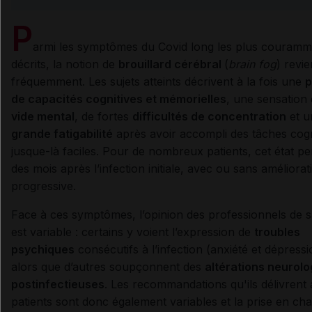
P
armi les symptômes du Covid long les plus couramm
décrits, la notion de
brouillard cérébral
(
brain fog
) revie
fréquemment. Les sujets atteints décrivent à la fois une
p
de capacités cognitives et mémorielles
, une sensation
vide mental
, de fortes
difficultés de concentration
et u
grande fatigabilité
après avoir accompli des tâches cogn
jusque-là faciles. Pour de nombreux patients, cet état pe
des mois après l’infection initiale, avec ou sans améliorat
progressive.
Face à ces symptômes, l’opinion des professionnels de 
est variable : certains y voient l’expression de
troubles
psychiques
consécutifs à l’infection (anxiété et dépressi
alors que d’autres soupçonnent des
altérations neurol
postinfectieuses
. Les recommandations qu'ils délivrent
patients sont donc également variables et la prise en ch