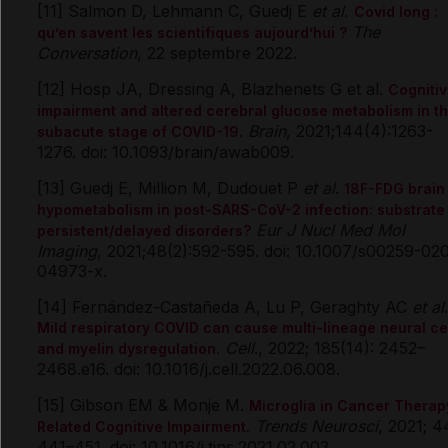
[11] Salmon D, Lehmann C, Guedj E
et al.
Covid long :
The
qu’en savent les scientifiques aujourd’hui ?
Conversation
, 22 septembre 2022.
[12] Hosp JA, Dressing A, Blazhenets G et al.
Cogniti
impairment and altered cerebral glucose metabolism in t
.
Brain
, 2021;144(4):1263-
subacute stage of COVID-19
1276. doi: 10.1093/brain/awab009.
[13] Guedj E, Million M, Dudouet P
et al
.
18F-FDG brain
hypometabolism in post-SARS-CoV-2 infection: substrate 
Eur J Nucl Med Mol
persistent/delayed disorders?
Imaging
, 2021;48(2):592-595. doi: 10.1007/s00259-02
04973-x.
[14] Fernández-Castañeda A, Lu P, Geraghty AC
et al
.
Mild respiratory COVID can cause multi-lineage neural ce
Cell
., 2022; 185(14): 2452–
and myelin dysregulation.
2468.e16. doi: 10.1016/j.cell.2022.06.008.
[15] Gibson EM & Monje M.
Microglia in Cancer Therap
Trends Neurosci
, 2021; 4
Related Cognitive Impairment.
441–451. doi: 10.1016/j.tins.2021.02.003.