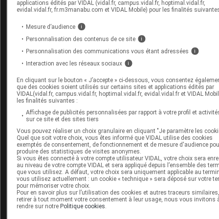
applications édités par VIDAL (vidal.fr, campus.vidal.fr, hoptimal.vidal.fr,
l’activation inflammatoire), une étude pilote va évaluer la 
evidal.vidal.fr, fr.m3manabu.com et VIDAL Mobile) pour les finalités suivantes
de la
metformine
(également explorée dans le traitemen
Mesure d’audience
i
troubles cognitifs liés au cancer [
16
]).
Personnalisation des contenus de ce site
i
En attendant une solution médicamenteuse, les sujets att
Personnalisation des communications vous étant adressées
i
développent des
stratégies d’adaptation
: diminution du
Interaction avec les réseaux sociaux
i
rythme des activités (dont le travail), priorité accordée a
En cliquant sur le bouton « J’accepte » ci-dessous, vous consentez égalemen
nécessaire, négociation avec soi-même sur ses attentes,
que des cookies soient utilisés sur certains sites et applications édités par
VIDAL(vidal.fr, campus.vidal.fr, hoptimal.vidal.fr, evidal.vidal.fr et VIDAL Mobi
attention portée au sommeil et au régime alimentaire, re
les finalités suivantes :
des compléments alimentaires, etc.
Affichage de publicités personnalisées par rapport à votre profil et activité
sur ce site et des sites tiers
Vous pouvez réaliser un choix granulaire en cliquant "Je paramètre les cooki
Quel que soit votre choix, vous êtes informé que VIDAL utilise des cookies
exemptés de consentement, de fonctionnement et de mesure d'audience pou
En conclusion
, les troubles cognitifs liés au Covid long s
produire des statistiques de visites anonymes.
Si vous êtes connecté à votre compte utilisateur VIDAL, votre choix sera enre
une
réalité durable
pour la majorité des patients qui sou
au niveau de votre compte VIDAL et sera appliqué depuis l’ensemble des ter
que vous utilisez. A défaut, votre choix sera uniquement applicable au termi
de ces suites de l’infection aiguë. Les identifier, en expliq
vous utilisez actuellement : un cookie « technique » sera déposé sur votre te
bases neurologiques et en reconnaître la nature invalida
pour mémoriser votre choix.
Pour en savoir plus sur l’utilisation des cookies et autres traceurs similaires
sont nécessaires pour
protéger ces personnes de la
retirer à tout moment votre consentement à leur usage, nous vous invitons 
rendre sur notre
Politique cookies
.
dévalorisation et d’une mise à l’écart de la vie sociale
.