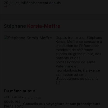
29 juillet, infléchissement depuis
Stéphane
Korsia-Meffre
Depuis trente ans, Stéphane
Korsia-Meffre se consacre à
la diffusion de l’information
médicale de référence
auprès du grand public, des
patients et des
professionnels de santé.
Vétérinaire et
neurobiologiste, il a exercé
sa mission au sein
d’associations de patients
(...)
Du même auteur
16 juillet 2026
Conseils aux voyageurs et aux prescripteurs