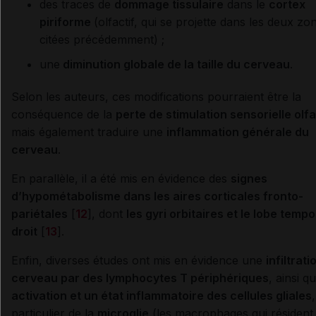
des traces de
dommage tissulaire
dans le
cortex
piriforme
(olfactif, qui se projette dans les deux zo
citées précédemment) ;
une
diminution globale de la taille du cerveau
.
Selon les auteurs, ces modifications pourraient être la
conséquence de la
perte de stimulation sensorielle olf
mais également traduire une
inflammation générale du
cerveau
.
En parallèle, il a été mis en évidence des
signes
d’hypométabolisme dans les aires corticales fronto-
pariétales
[
12
], dont
les gyri orbitaires et le lobe tempo
droit
[
13
].
Enfin, diverses études ont mis en évidence une
infiltrati
cerveau par des lymphocytes T périphériques
, ainsi qu
activation et un état inflammatoire des cellules gliales
particulier de la
microglie
(les macrophages qui résident