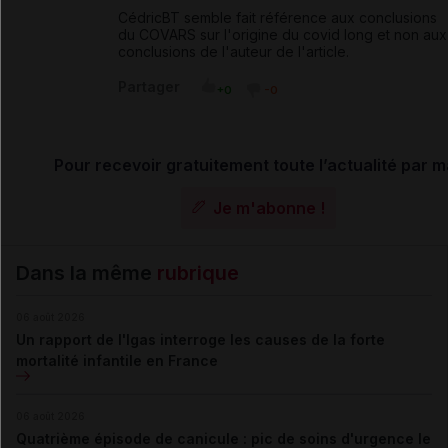
CédricBT semble fait référence aux conclusions
du COVARS sur l'origine du covid long et non aux
conclusions de l'auteur de l'article.
Partager
+0
-0
Pour recevoir gratuitement toute l’actualité par m
Je m'abonne !
Dans la même
rubrique
06 août 2026
Un rapport de l'Igas interroge les causes de la forte
mortalité infantile en France
06 août 2026
Quatrième épisode de canicule : pic de soins d'urgence le