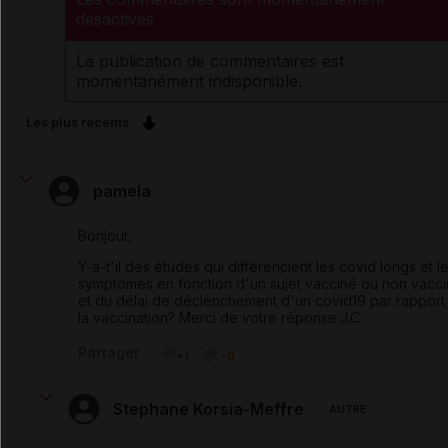
désactivés
La publication de commentaires est
momentanément indisponible.
Les plus récents
pamela
Bonjour,
Y-a-t'il des études qui différencient les covid longs et l
symptomes en fonction d'un sujet vacciné ou non vacc
et du délai de déclenchement d'un covid19 par rapport
la vaccination? Merci de votre réponse.J.C
Partager
+1
-0
Stephane Korsia-Meffre
AUTRE