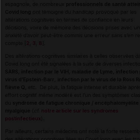
espagnole, de nombreux
professionnels de santé attei
Covid long
ont témoigné du handicap provoqué par les
altérations cognitives en termes de confiance en leurs
décisions, voire de mémoire des décisions prises avec un
anxiété d’avoir peut-être commis une erreur sans s’en r
compte [
2
,
3
,
8
].
Des altérations cognitives similaires à celles observées d
Covid long ont été signalées à la suite de diverses infecti
SARS
,
infection par le VIH
,
maladie de Lyme
,
infection 
virus d’Epstein-Barr
,
infection par le virus de la Ross R
fièvre Q
, etc. De plus, la fatigue intense et durable apr
effort cognitif même modéré est l’un des symptômes cla
du
syndrome de fatigue chronique / encéphalomyélite
myalgique
(
cf.
notre article sur les syndromes
postinfectieux
).
Par ailleurs, certains médecins ont noté la forte ressem
des altérations cognitives liées au Covid long avec les tr