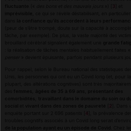
fluctuante
(«
des bons et des mauvais jours
») [
3
] et
imprévisible
, ce qui se révèle déstabilisant, en particulier
dans
la confiance qu’ils accordent à leurs performan
(peur de s’être trompé, doute sur la capacité à accompli
tâche, par exemple). De plus, la vaste majorité des victi
brouillard cérébral signalent également une
grande fatig
: la réalisation de tâches mentales habituellement faites 
penser
» devient épuisante, parfois pendant plusieurs jou
Pour rappel, selon le Bureau national des statistiques de
Unis, les personnes qui ont eu un Covid long (et, pour la
plupart, des altérations cognitives) sont très majoritaire
des
femmes
,
âgées de 35 à 69 ans
,
présentant des
comorbidités
,
travaillant dans le domaine du soin ou d
social
et
vivant dans des zones de pauvreté
[
2
]. Dans 
enquête portant sur 2 696 patients [
4
], la prévalence de
troubles cognitifs associés à un Covid long serait d’envi
de la population ayant eu un épisode de Covid
. Chez le