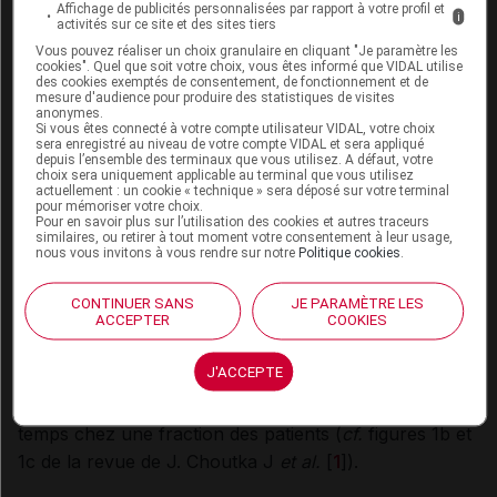
Affichage de publicités personnalisées par rapport à votre profil et
Les données concernant les SPI associés à une
fièvre
i
activités sur ce site et des sites tiers
Q
sont plus pessimistes : de 8 à 28 % des patients
Vous pouvez réaliser un choix granulaire en cliquant "Je paramètre les
cookies". Quel que soit votre choix, vous êtes informé que VIDAL utilise
ressentaient encore des périodes de fatigue
des cookies exemptés de consentement, de fonctionnement et de
mesure d'audience pour produire des statistiques de visites
chronique de 10 à 15 ans après l'épisode initial (contre
anonymes.
0 % dans les groupes contrôles, une fois les
Si vous êtes connecté à votre compte utilisateur VIDAL, votre choix
sera enregistré au niveau de votre compte VIDAL et sera appliqué
comorbidités exclues dans les deux groupes).
depuis l’ensemble des terminaux que vous utilisez. A défaut, votre
choix sera uniquement applicable au terminal que vous utilisez
actuellement : un cookie « technique » sera déposé sur votre terminal
pour mémoriser votre choix.
Dans le cas de la
poliomyélite
, des cas de SPI
Pour en savoir plus sur l’utilisation des cookies et autres traceurs
peuvent parfois apparaître entre 15 et 40 ans après
similaires, ou retirer à tout moment votre consentement à leur usage,
nous vous invitons à vous rendre sur notre
Politique cookies
.
l'épisode aigu, sans symptôme évocateur pendant cet
intervalle de temps.
CONTINUER SANS
JE PARAMÈTRE LES
ACCEPTER
COOKIES
Concernant le
COVID long
, nous manquons de recul,
J'ACCEPTE
mais certaines études semblent également indiquer
une tendance à la diminution de la prévalence avec le
temps chez une fraction des patients (
cf.
figures 1b et
1c de la revue de J. Choutka J
et al.
[
1
]).