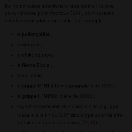
De nombreuses infections virales sont à l'origine
de syndromes postinfectieux (SPI), dont certains
décrits depuis plus d'un siècle. Par exemple :
la
poliomyélite
;
la
dengue
;
le
chikungunya
;
la
fièvre Ebola
;
la
varicelle
;
la
grippe H1N1 dite « espagnole »
de 1918 ;
la
grippe H1N1/09
(celle de 2009) ;
l'agent responsable de l'épidémie de «
grippe
e
russe
» à la fin du XIX
siècle (qui pourrait être
en fait due à un coronavirus, [
2
,
3
]) ;