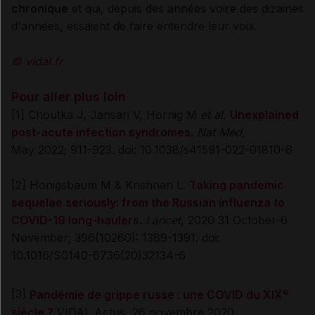
chronique
et qui, depuis des années voire des dizaines
d'années, essaient de faire entendre leur voix.
© vidal.fr
Pour aller plus loin
[1] Choutka J, Jansari V, Hornig M
et al.
Unexplained
post-acute infection syndromes.
Nat Med,
May 2022; 911-923. doi: 10.1038/s41591-022-01810-6
[2] Honigsbaum M & Krishnan L.
Taking pandemic
sequelae seriously: from the Russian influenza to
COVID-19 long-haulers.
Lancet
, 2020 31 October-6
November; 396(10260): 1389-1391. doi:
10.1016/S0140-6736(20)32134-6
e
[3]
Pandémie de grippe russe : une COVID du XIX
siècle ?
VIDAL Actus, 26 novembre 2020