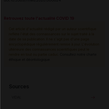
Retrouvez toute l'actualité COVID 19
Cet article d'actualité rédigé par un auteur scientifique
reflète l'état des connaissances sur le sujet traité à la
date de sa publication. Il ne s'agit pas d'une page
encyclopédique régulièrement remise à jour. L'évolution
ultérieure des connaissances scientifiques peut le
rendre en tout ou partie caduc.
Consultez notre charte
éthique et déontologique
Sources
VIDAL