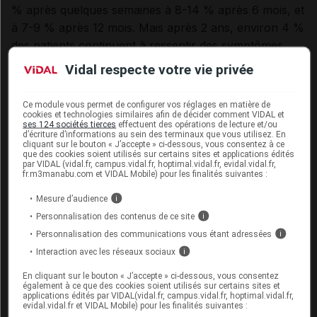
% après quelques semaines à 8-14 % après 6 mois, et
à 7-9 % après 12 mois. Mais après 2 ans, environ 4 %
des patients continuent à ressentir des symptômes
évocateurs de SPI.
Vidal respecte votre vie privée
Autre exemple, une cohorte de patients
infectés par
Ce module vous permet de configurer vos réglages en matière de
le virus du Nil occidental
, suivie pendant 8 ans au
cookies et technologies similaires afin de décider comment VIDAL et
ses 124 sociétés tierces
effectuent des opérations de lecture et/ou
Texas, a révélé que la persistance de symptômes varie
d’écriture d’informations au sein des terminaux que vous utilisez. En
cliquant sur le bouton « J’accepte » ci-dessous, vous consentez à ce
selon la forme initiale de l'infection (fièvre
que des cookies soient utilisés sur certains sites et applications édités
par VIDAL (vidal.fr, campus.vidal.fr, hoptimal.vidal.fr, evidal.vidal.fr,
isolée, méningite ou encéphalite). Après une
fr.m3manabu.com et VIDAL Mobile) pour les finalités suivantes :
diminution de la prévalence du SPI pendant 2 ans,
Mesure d’audience
i
celle-ci se stabilise autour de valeurs allant de 30 à 70
Personnalisation des contenus de ce site
i
% des patients suivis, selon la sévérité de la forme
Personnalisation des communications vous étant adressées
i
initiale. Des 31 % de personnes signalant une fatigue
Interaction avec les réseaux sociaux
i
chronique 6 mois après l'épisode aigu, les deux
tiers remplissaient encore les critères de diagnostic
En cliquant sur le bouton « J’accepte » ci-dessous, vous consentez
également à ce que des cookies soient utilisés sur certains sites et
d'une EM 5 ans après cet épisode.
applications édités par VIDAL(vidal.fr, campus.vidal.fr, hoptimal.vidal.fr,
evidal.vidal.fr et VIDAL Mobile) pour les finalités suivantes :