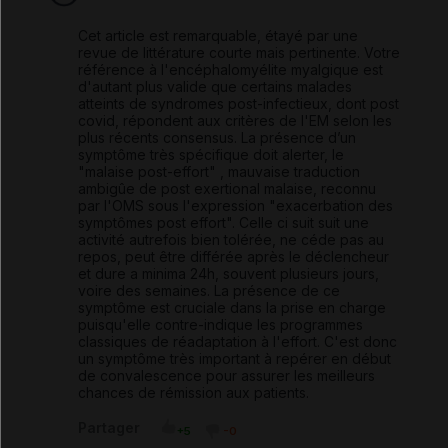
Cet article est remarquable, étayé par une
revue de littérature courte mais pertinente. Votre
référence à l'encéphalomyélite myalgique est
d'autant plus valide que certains malades
atteints de syndromes post-infectieux, dont post
covid, répondent aux critères de l'EM selon les
plus récents consensus. La présence d’un
symptôme très spécifique doit alerter, le
"malaise post-effort" , mauvaise traduction
ambigûe de post exertional malaise, reconnu
par l'OMS sous l'expression "exacerbation des
symptômes post effort". Celle ci suit suit une
activité autrefois bien tolérée, ne céde pas au
repos, peut être différée après le déclencheur
et dure a minima 24h, souvent plusieurs jours,
voire des semaines. La présence de ce
symptôme est cruciale dans la prise en charge
puisqu'elle contre-indique les programmes
classiques de réadaptation à l'effort. C'est donc
un symptôme très important à repérer en début
de convalescence pour assurer les meilleurs
chances de rémission aux patients.
Partager
+5
-0