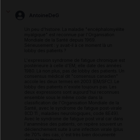
AntoineDeG
Un peu d'histoire. La maladie "encéphalomyélite
myalgique" est reconnue par l'Organisation
Mondiale de la Santé depuis 1969.
Sérieusement : y avait-il à ce moment là un
lobby des patients ?
L'expression syndrome de fatigue chronique est
postérieure à celle d'EM, elle date des années
1980. Là non plus, pas de lobby des patients. Un
consensus médical dit "consensus canadien"
accole les deux termes en 2003 (EM/SFC). Le
lobby des patients n'existe toujours pas. Les
deux expressions sont aujourd'hui reconnues
ensemble sous le même code dans la
classification de l'Organisation Mondiale de la
Santé, avec le syndrome de fatigue post-virale
(ICD 11 , maladies neurologiques, code 8E49).
Avec le syndrome de fatigue post viral car dans
l'anamnèse des patients, on repère souvent un
déclenchement suite à une infection virale (plus
de 70% des cas, c'est très bien documenté
dans la littérature)