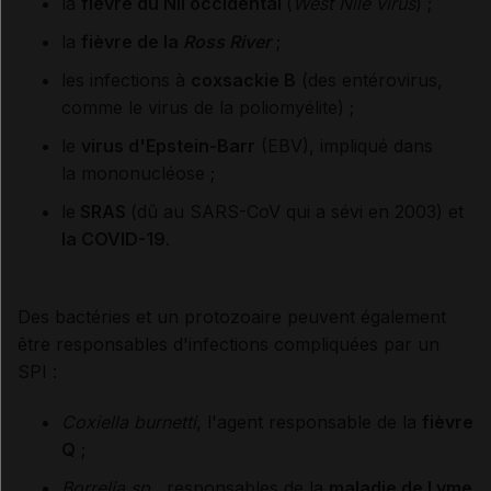
la
fièvre du Nil occidental
(
West Nile virus
) ;
la
fièvre de la
Ross River
;
les infections à
coxsackie B
(des entérovirus,
comme le virus de la poliomyélite) ;
le
virus d'Epstein-Barr
(EBV), impliqué dans
la mononucléose ;
le
SRAS
(dû au SARS-CoV qui a sévi en 2003) et
la COVID-19
.
Des bactéries et un protozoaire peuvent également
être responsables d'infections compliquées par un
SPI :
Coxiella burnetti
, l'agent responsable de la
fièvre
Q
;
Borrelia sp.
, responsables de la
maladie de Lyme