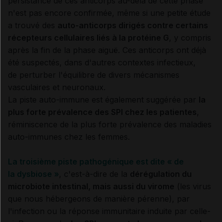
persistance de ces anticorps au-delà de cette phase
n'est pas encore confirmée, même si une petite étude
a trouvé des
auto-anticorps dirigés contre certains
récepteurs cellulaires liés à la protéine G
, y compris
après la fin de la phase aiguë. Ces anticorps ont déjà
été suspectés, dans d'autres contextes infectieux,
de perturber l'équilibre de divers mécanismes
vasculaires et neuronaux.
La piste auto-immune est également suggérée par
la
plus forte prévalence des SPI chez les patientes
,
réminiscence de la plus forte prévalence des maladies
auto-immunes chez les femmes.
La troisième piste pathogénique est dite « de
la dysbiose »
, c'est-à-dire de la
dérégulation du
microbiote intestinal, mais aussi du virome
(les virus
que nous hébergeons de manière pérenne), par
l'infection ou la réponse immunitaire induite par celle-