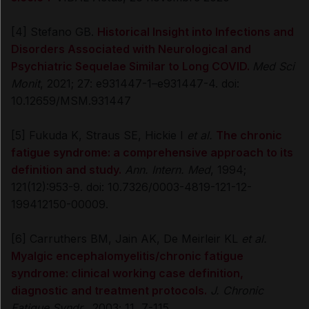
[4] Stefano GB.
Historical Insight into Infections and
Disorders Associated with Neurological and
Psychiatric Sequelae Similar to Long COVID.
Med Sci
Monit
, 2021; 27: e931447-1–e931447-4. doi:
10.12659/MSM.931447
[5] Fukuda K, Straus SE, Hickie I
et al.
The chronic
fatigue syndrome: a comprehensive approach to its
definition and study.
Ann. Intern. Med
, 1994;
121(12):953-9. doi: 10.7326/0003-4819-121-12-
199412150-00009.
[6] Carruthers BM, Jain AK, De Meirleir KL
et al.
Myalgic encephalomyelitis/chronic fatigue
syndrome: clinical working case definition,
diagnostic and treatment protocols.
J. Chronic
Fatigue Syndr.
, 2003; 11, 7-115.