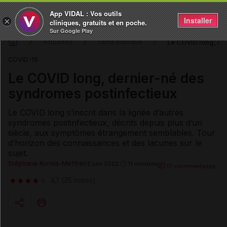
App VIDAL : Vos outils
Installer
×
cliniques, gratuits et en poche.
Sur Google Play
Le COVID long, de
Actualités
Santé publique
COVID-19
Le COVID long, dernier-né des
syndromes postinfectieux
Le COVID long s’inscrit dans la lignée d’autres
syndromes postinfectieux, décrits depuis plus d’un
siècle, aux symptômes étrangement semblables. Tour
d’horizon des connaissances et des lacunes sur le
sujet.
Stéphane Korsia-Meffre
02 juin 2022
11 minutes
17 commentaires
4,1
(25 notes)
Copier l'url