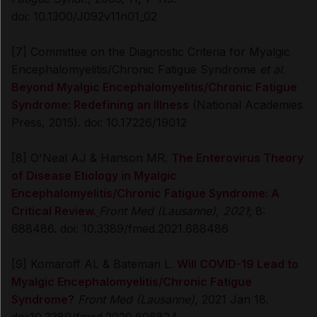
doi: 10.1300/J092v11n01_02
[7] Committee on the Diagnostic Criteria for Myalgic
Encephalomyelitis/Chronic Fatigue Syndrome
et al.
Beyond Myalgic Encephalomyelitis/Chronic Fatigue
Syndrome: Redefining an Illness
(National Academies
Press, 2015). doi: 10.17226/19012
[8] O'Neal AJ & Hanson MR.
The Enterovirus Theory
of Disease Etiology in Myalgic
Encephalomyelitis/Chronic Fatigue Syndrome: A
Critical Review.
Front Med (Lausanne), 2021
; 8:
688486. doi: 10.3389/fmed.2021.688486
[9] Komaroff AL & Bateman L.
Will COVID-19 Lead to
Myalgic Encephalomyelitis/Chronic Fatigue
Syndrome?
Front Med
(Lausanne)
, 2021 Jan 18.
doi:10.3389/fmed.2020.606824