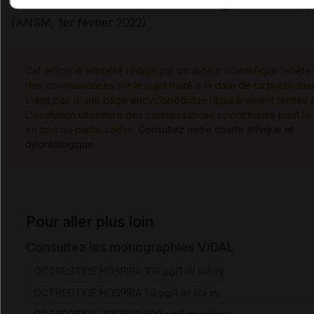
REMISE À DISPOSITION - Trandate 5 mg/mL solution inj
(ANSM, 1er février 2022)
Cet article d'actualité rédigé par un auteur scientifique reflète 
des connaissances sur le sujet traité à la date de sa publication
s'agit pas d'une page encyclopédique régulièrement remise à 
L'évolution ultérieure des connaissances scientifiques peut le
en tout ou partie caduc.
Consultez notre charte éthique et
déontologique
Pour aller plus loin
Consultez les monographies VIDAL
OCTREOTIDE HOSPIRA 100 µg/1 ml sol inj
OCTREOTIDE HOSPIRA 50 µg/1 ml sol inj