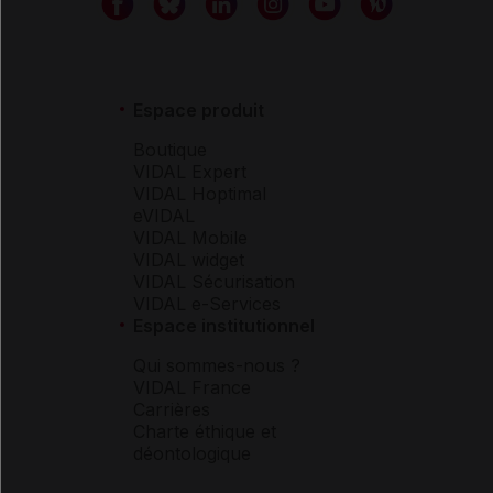
Espace produit
Boutique
VIDAL Expert
VIDAL Hoptimal
eVIDAL
VIDAL Mobile
VIDAL widget
VIDAL Sécurisation
VIDAL e-Services
Espace institutionnel
Qui sommes-nous ?
VIDAL France
Carrières
Charte éthique et
déontologique