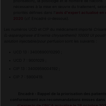
priorisation), la posologie et le nombre de flacons
nécessaires à la mise en œuvre du traitement, selo
priorités définies dans l'
avis d'expert actualisé en
2020
(
cf.
Encadré ci-dessous).
Les numéros UCD et CIP du médicament importé
Crisan
(L-asparaginase d'Erwinia chrysanthemi) 10000 UI poudr
solution injectable/pour perfusion
sont les suivants :
UCD 13 : 3400890010290 ;
UCD 7 : 9001029 ;
CIP 13 : 3400959004192 ;
CIP 7 : 5900419.
Encadré - Rappel de la priorisation des patients
conformément aux recommandations émises dans 
d'experts de l'INCA actualisé le 28 octobre 20