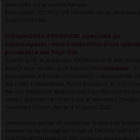
disponibles sur le marché français.
Pour rappel, OCTREOTIDE HOSPIRA est un générique 
SANDOSTATINE.
Indisponibilité d'ERWINASE (spécialité de
crisantaspase) : mise à disposition d'une spécial
provenance des Pays-Bas
Suite à l'arrêt de distribution d'ERWINASE 10 000 UI/fla
poudre pour solution pour injection (
crisantaspase
- L-
asparaginase d'
Erwinia chrysanthemi
: L-asparaginase d'E
des unités
Crisantaspase Porton Biopharma 10 000 UI
(bo
flacons) initialement destinées aux Pays-Bas sont tempo
mises à disposition en France
par le laboratoire Clinigen
Healthcare France, depuis le 31 janvier 2022.
Cette mesure permet de compenser le retard du
lancem
commercial du packaging français de
CRISANTASPASE
PORTON BIOPHARMA 10 000 UI/flacon poudre pour so