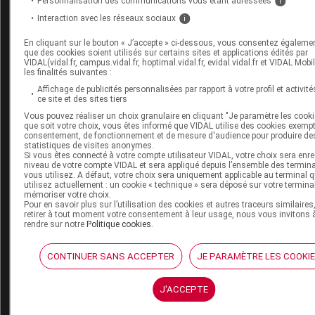
Personnalisation des communications vous étant adressées
i
er
Interaction avec les réseaux sociaux
i
OCTREOTIDE HOSPIRA
(sur le site de l'ANSM, 1
févrie
En cliquant sur le bouton « J’accepte » ci-dessous, vous consentez égaleme
que des cookies soient utilisés sur certains sites et applications édités par
RUPTURE DE STOCK - Erwinase 10 000 UI/flacon , poud
VIDAL(vidal.fr, campus.vidal.fr, hoptimal.vidal.fr, evidal.vidal.fr et VIDAL Mobi
solution pour injection - Arrêt de distribution
(ANSM, 31
les finalités suivantes :
Affichage de publicités personnalisées par rapport à votre profil et activité
2022)
ce site et des sites tiers
Lettre du laboratoire aux médecins et pharmaciens
Vous pouvez réaliser un choix granulaire en cliquant "Je paramètre les cooki
hospitaliers
(sur le site de l'ANSM, 27 janvier 2022)
que soit votre choix, vous êtes informé que VIDAL utilise des cookies exemp
consentement, de fonctionnement et de mesure d'audience pour produire de
statistiques de visites anonymes.
Si vous êtes connecté à votre compte utilisateur VIDAL, votre choix sera enre
TENSION D'APPROVISIONNEMENT - Iodure (131I) de so
niveau de votre compte VIDAL et sera appliqué depuis l’ensemble des termin
vous utilisez. A défaut, votre choix sera uniquement applicable au terminal 
pour therapie curiumpharma gélule
(ANSM, actualisati
utilisez actuellement : un cookie « technique » sera déposé sur votre termina
mémoriser votre choix.
février 2022)
Pour en savoir plus sur l’utilisation des cookies et autres traceurs similaires
Lettre du laboratoire CIS bio international aux service
retirer à tout moment votre consentement à leur usage, nous vous invitons 
rendre sur notre
Politique cookies
.
santé nucléaire
(sur le site de l'ANSM, 2 février 2022)
CONTINUER SANS ACCEPTER
JE PARAMÈTRE LES COOKI
REMISE À DISPOSITION - Methotrexate Mylan solution
injectable
(ANSM, 3 février 2022)
J'ACCEPTE