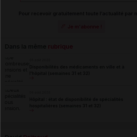
Pour recevoir gratuitement toute l’actualité par m
Je m'abonne !
Dans la même
rubrique
06 août 2026
Disponibilités des médicaments en ville et à
l'hôpital (semaines 31 et 32)
06 août 2026
Hôpital : état de disponibilité de spécialités
hospitalières (semaines 31 et 32)