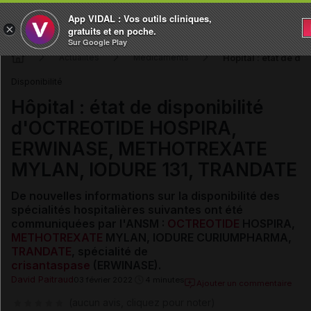
App VIDAL : Vos outils cliniques,
×
gratuits et en poche.
Sur Google Play
Hôpital : état de
Actualités
Médicaments
Disponibilité
Hôpital : état de disponibilité
d'OCTREOTIDE HOSPIRA,
ERWINASE, METHOTREXATE
MYLAN, IODURE 131, TRANDATE
De nouvelles informations sur la disponibilité des
spécialités hospitalières suivantes ont été
communiquées par l'ANSM :
OCTREOTIDE
HOSPIRA,
METHOTREXATE
MYLAN, IODURE CURIUMPHARMA,
TRANDATE
, spécialité de
crisantaspase
(ERWINASE).
David Paitraud
03 février 2022
4 minutes
Ajouter un commentaire
(aucun avis, cliquez pour noter)