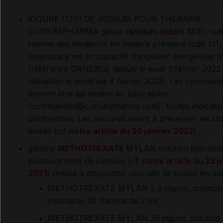
IODURE (131I) DE SODIUM POUR THERAPIE
CURIUMPHARMA gélule (
sodium iodure 131I
)
:
sui
reprise des livraisons en matière première Iode 131,
laboratoire est en capacité d'expédier des gélules d
(référence DRN5302) depuis le jeudi 3 février 2022
utilisation le vendredi 4 février 2022). Les comman
doivent être adressées au laboratoire
(commandes@curiumpharma.com), toutes indicatio
confondues. Les mesures visant à préserver les st
levées (
cf
.
notre article du 20 janvier 2022
) ;
gamme
METHOTREXATE
MYLAN solution injectable
plusieurs mois de rupture (
cf
.
notre article du 22 ju
2021
) remise à disposition normale de toutes les spéc
METHOTREXATE MYLAN 2,5 mg/mL solution
injectable, 10 flacons de 2 mL
METHOTREXATE MYLAN 25 mg/mL solution