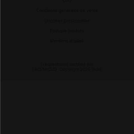
CGU
-
Conditions générales de vente
-
Données personnelles
-
Politique cookies
-
Mentions légales
Fréquentation certifiée par
l'ACPM/OJD
|
Copyright 2026 Vidal