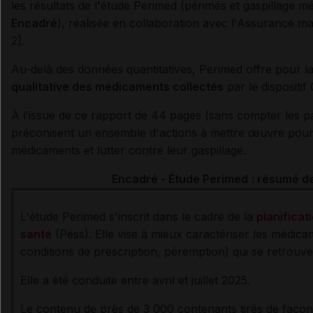
les
résultats de l'étude Perimed (périmés et gaspillage 
Encadré
), réalisée en collaboration avec l'Assurance ma
2].
Au-delà des données quantitatives, Perimed offre pour l
qualitative des médicaments collectés
par le dispositif
À l’issue de ce rapport de 44 pages (sans compter les p
préconisent un ensemble d'actions à mettre œuvre pour u
médicaments et lutter contre leur gaspillage.
Encadré - Étude Perimed
: résumé d
L'étude Perimed s'inscrit dans le cadre de la
planifica
santé
(Pess). Elle vise à mieux caractériser les médic
conditions de prescription, péremption) qui se retrouv
Elle a été conduite entre avril et juillet 2025.
Le contenu de près de 3 000 contenants tirés de façon