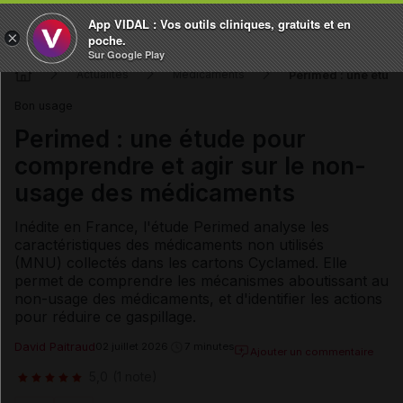
App VIDAL : Vos outils cliniques, gratuits et en
×
poche.
Sur Google Play
Perimed : une étud
Actualités
Médicaments
Bon usage
Perimed : une étude pour
comprendre et agir sur le non-
usage des médicaments
Inédite en France, l'étude Perimed analyse les
caractéristiques des médicaments non utilisés
(MNU) collectés dans les cartons Cyclamed. Elle
permet de comprendre les mécanismes aboutissant au
non-usage des médicaments, et d'identifier les actions
pour réduire ce gaspillage.
David Paitraud
02 juillet 2026
7 minutes
Ajouter un commentaire
5,0
(1 note)