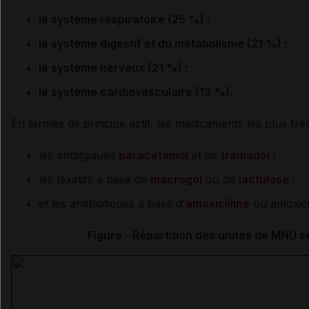
le système respiratoire (25 %) ;
le système digestif et du métabolisme (21 %) ;
le système nerveux (21 %) ;
le système cardiovasculaire (13 %).
En termes de principe actif, les médicaments les plus f
les antalgiques
paracétamol
et de
tramadol
;
les laxatifs à base de
macrogol
ou de
lactulose
;
et les antibiotiques à base d'
amoxicilline
ou amoxicil
Figure - Répartition des unités de MNU s