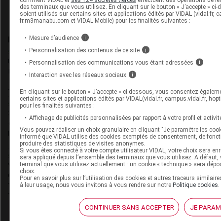
santé (Paris V), il commence sa carrière
des terminaux que vous utilisez. En cliquant sur le bouton « J’accepte » c
de journaliste en 2006 chez VIDAL, en
soient utilisés sur certains sites et applications édités par VIDAL (vidal.fr, ca
fr.m3manabu.com et VIDAL Mobile) pour les finalités suivantes :
intégrant la (...)
Mesure d’audience
i
Du même auteur
Personnalisation des contenus de ce site
i
23 juillet 2026
Personnalisation des communications vous étant adressées
i
Complément de gamme : BYOOVIZ disponible
Interaction avec les réseaux sociaux
i
en seringue préremplie
En cliquant sur le bouton « J’accepte » ci-dessous, vous consentez égaleme
certains sites et applications édités par VIDAL(vidal.fr, campus.vidal.fr, hopti
pour les finalités suivantes :
22 juillet 2026
[PODCAST] Iatrogénie médicamenteuse :
Affichage de publicités personnalisées par rapport à votre profil et activité
connaissez-vous les Ceppim ?
Vous pouvez réaliser un choix granulaire en cliquant "Je paramètre les cook
informé que VIDAL utilise des cookies exemptés de consentement, de fonc
produire des statistiques de visites anonymes.
Si vous êtes connecté à votre compte utilisateur VIDAL, votre choix sera en
sera appliqué depuis l’ensemble des terminaux que vous utilisez. A défaut,
21 juillet 2026
terminal que vous utilisez actuellement : un cookie « technique » sera dépo
Désogestrel et étonogestrel : ajout du
choix.
Pour en savoir plus sur l’utilisation des cookies et autres traceurs similai
méningiome à la liste des contre-indications
à leur usage, nous vous invitons à vous rendre sur notre
Politique cookies
.
CONTINUER SANS ACCEPTER
JE PARAM
Voir toutes les actualités de cet auteur