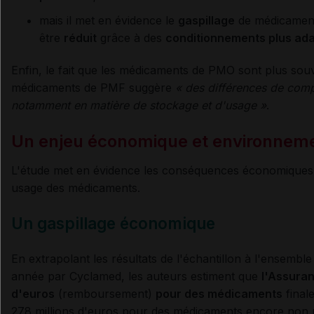
mais il met en évidence le
gaspillage
de médicaments
être
réduit
grâce à des
conditionnements plus ad
Enfin, le fait que les médicaments de PMO sont plus sou
médicaments de PMF suggère
«
des différences de comp
notamment en matière de stockage et d'usage
»
.
Un enjeu économique et environnem
L'étude met en évidence les conséquences économiques
usage des médicaments.
Un gaspillage économique
En extrapolant les résultats de l'échantillon à l'ensemb
année par Cyclamed, les auteurs estiment que
l'Assura
d'euros
(remboursement)
pour des médicaments
final
278 millions d'euros pour des médicaments encore non p