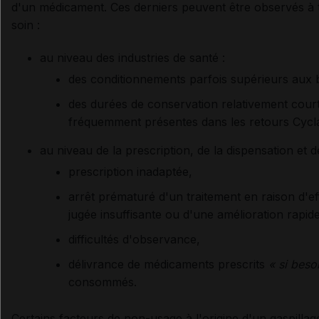
d'un médicament. Ces derniers peuvent être observés à t
soin :
au niveau des industries de santé :
des conditionnements parfois supérieurs aux b
des durées de conservation relativement court
fréquemment présentes dans les retours Cycl
au niveau de la prescription, de la dispensation et de 
prescription inadaptée,
arrêt prématuré d'un traitement en raison d'eff
jugée insuffisante ou d'une amélioration rapi
difficultés d'observance,
délivrance de médicaments prescrits
« si beso
consommés.
Certains facteurs de non-usage à l'origine d'un gaspillag