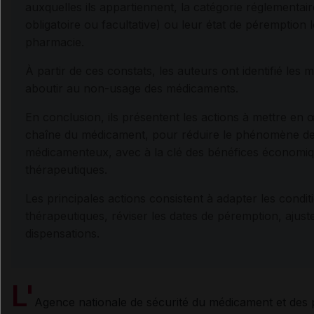
auxquelles ils appartiennent, la catégorie réglementai
obligatoire ou facultative) ou leur état de péremption 
pharmacie.
À partir de ces constats, les auteurs ont identifié le
aboutir au non-usage des médicaments.
En conclusion, ils présentent les actions à mettre en 
chaîne du médicament, pour réduire le phénomène de
médicamenteux, avec à la clé des bénéfices économiq
thérapeutiques.
Les principales actions consistent à adapter les cond
thérapeutiques, réviser les dates de péremption, ajuste
dispensations.
L'
Agence nationale de sécurité du médicament et des 