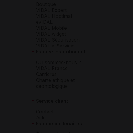
Boutique
VIDAL Expert
VIDAL Hoptimal
eVIDAL
VIDAL Mobile
VIDAL widget
VIDAL Sécurisation
VIDAL e-Services
Espace institutionnel
Qui sommes-nous ?
VIDAL France
Carrières
Charte éthique et
déontologique
Service client
Contact
Aide
Espace partenaires