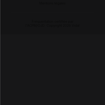
Mentions légales
Fréquentation certifiée par
l'ACPM/OJD
|
Copyright 2026 Vidal