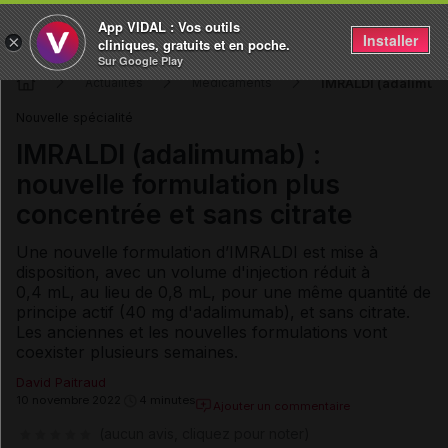
App VIDAL : Vos outils
Installer
×
cliniques, gratuits et en poche.
Sur Google Play
IMRALDI (adalimumab
Actualités
Médicaments
Nouvelle spécialité
IMRALDI (adalimumab) :
nouvelle formulation plus
concentrée et sans citrate
Une nouvelle formulation d’IMRALDI est mise à
disposition, avec un volume d'injection réduit à
0,4 mL, au lieu de 0,8 mL, pour une même quantité de
principe actif (40 mg d'adalimumab), et sans citrate.
Les anciennes et les nouvelles formulations vont
coexister plusieurs semaines.
David Paitraud
10 novembre 2022
4 minutes
Ajouter un commentaire
(aucun avis, cliquez pour noter)