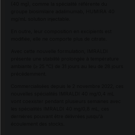
(40 mg), comme la spécialité référente du
groupe biosimilaire adalimumab, HUMIRA 40
mg/mL solution injectable.
En outre, leur composition en excipients est
modifiée, elle ne comporte plus de citrate.
Avec cette nouvelle formulation, IMRALDI
présente une stabilité prolongée à température
ambiante (≥ 25 °C) de 31 jours au lieu de 28 jours
précédemment.
Commercialisées depuis le 2 novembre 2022, ces
nouvelles spécialités IMRALDI 40 mg/0,4 mL
vont coexister pendant plusieurs semaines avec
les spécialités IMRALDI 40 mg/0,8 mL, ces
dernières pouvant être délivrées jusqu'à
écoulement des stocks.