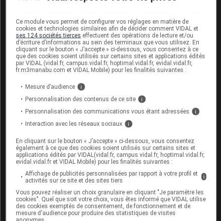
Enfin, les dispositifs d’injection (stylo prérempli sans
Ce module vous permet de configurer vos réglages en matière de
cookies et technologies similaires afin de décider comment VIDAL et
latex et seringue préremplie), les indications
ses 124 sociétés tierces
effectuent des opérations de lecture et/ou
thérapeutiques (
cf
. Encadré ci-dessus) et les
d’écriture d’informations au sein des terminaux que vous utilisez. En
cliquant sur le bouton « J’accepte » ci-dessous, vous consentez à ce
posologies ne sont pas non plus modifiés.
que des cookies soient utilisés sur certains sites et applications édités
par VIDAL (vidal.fr, campus.vidal.fr, hoptimal.vidal.fr, evidal.vidal.fr,
fr.m3manabu.com et VIDAL Mobile) pour les finalités suivantes :
Coexistence des deux formulations
Mesure d’audience
i
Les nouvelles spécialités IMRALDI 40 mg/0,4 mL
Personnalisation des contenus de ce site
i
sont commercialisées sur le marché français depuis le
Personnalisation des communications vous étant adressées
i
2 novembre 2022.
Interaction avec les réseaux sociaux
i
Elles coexistent pendant plusieurs semaines avec les
En cliquant sur le bouton « J’accepte » ci-dessous, vous consentez
spécialités IMRALDI 40 mg/0,8 mL, lesquelles peuvent
également à ce que des cookies soient utilisés sur certains sites et
applications édités par VIDAL(vidal.fr, campus.vidal.fr, hoptimal.vidal.fr,
être délivrées jusqu'à écoulement des stocks.
evidal.vidal.fr et VIDAL Mobile) pour les finalités suivantes :
Affichage de publicités personnalisées par rapport à votre profil et
i
activités sur ce site et des sites tiers
Identité administrative
Vous pouvez réaliser un choix granulaire en cliquant "Je paramètre les
cookies". Quel que soit votre choix, vous êtes informé que VIDAL utilise
Liste I
des cookies exemptés de consentement, de fonctionnement et de
mesure d'audience pour produire des statistiques de visites
anonymes.