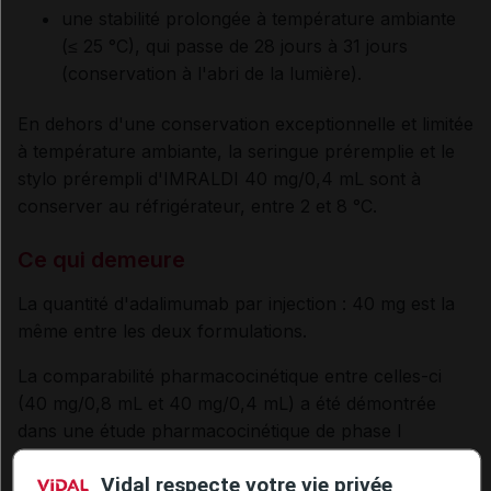
une stabilité prolongée à température ambiante
(≤ 25 °C), qui passe de 28 jours à 31 jours
(conservation à l'abri de la lumière).
En dehors d'une conservation exceptionnelle et limitée
à température ambiante, la seringue préremplie et le
stylo prérempli d'IMRALDI 40 mg/0,4 mL sont à
conserver au réfrigérateur, entre 2 et 8 °C.
Ce qui demeure
La quantité d'adalimumab par injection : 40 mg est la
même entre les deux formulations.
La comparabilité pharmacocinétique entre celles-ci
(40 mg/0,8 mL et 40 mg/0,4 mL) a été démontrée
dans une étude pharmacocinétique de phase I
randomisée [
1
] et les profils de sécurité et d’efficacité
Vidal respecte votre vie privée
restent inchangés.