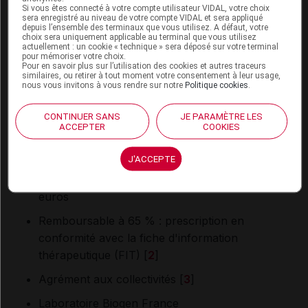
Boîte de 1 stylo prérempli + 2 tampons, CIP
Si vous êtes connecté à votre compte utilisateur VIDAL, votre choix
sera enregistré au niveau de votre compte VIDAL et sera appliqué
34009
3025412
7, prix public TTC = 235,43 euros
depuis l’ensemble des terminaux que vous utilisez. A défaut, votre
choix sera uniquement applicable au terminal que vous utilisez
Boîte de 2 stylos préremplis + 2 tampons, CIP
actuellement : un cookie « technique » sera déposé sur votre terminal
pour mémoriser votre choix.
34009
3025413
4, prix public TTC = 469,03
Pour en savoir plus sur l’utilisation des cookies et autres traceurs
similaires, ou retirer à tout moment votre consentement à leur usage,
euros
nous vous invitons à vous rendre sur notre
Politique cookies
.
Boîte de 1 seringue préremplie + 2 tampons,
CONTINUER SANS
JE PARAMÈTRE LES
CIP 34009
3025407
3, prix public TTC = 235,43
ACCEPTER
COOKIES
euros
J'ACCEPTE
Boîte de 2 seringues préremplies + 2 tampons,
CIP 34009
3025409
7, prix public TTC = 469,03
euros
Remboursable à 65 % : prescription en
conformité avec la fiche d'information
thérapeutique (FIT) [
2
]
Agrément aux collectivités [
3
]
Laboratoire Biogen France