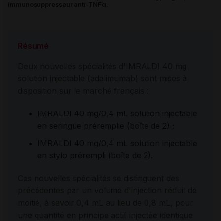
immunosuppresseur anti-TNFα.
Résumé
Deux nouvelles spécialités d'IMRALDI 40 mg
solution injectable (adalimumab) sont mises à
disposition sur le marché français :
IMRALDI 40 mg/0,4 mL solution injectable
en seringue préremplie (boîte de 2) ;
IMRALDI 40 mg/0,4 mL solution injectable
en stylo prérempli (boîte de 2).
Ces nouvelles spécialités se distinguent des
précédentes par un volume d'injection réduit de
moitié, à savoir 0,4 mL au lieu de 0,8 mL, pour
une quantité en principe actif injectée identique