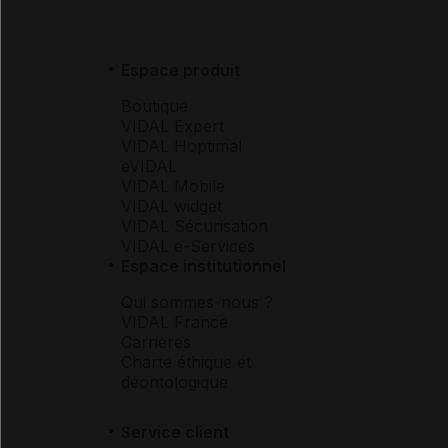
Espace produit
Boutique
VIDAL Expert
VIDAL Hoptimal
eVIDAL
VIDAL Mobile
VIDAL widget
VIDAL Sécurisation
VIDAL e-Services
Espace institutionnel
Qui sommes-nous ?
VIDAL France
Carrières
Charte éthique et
déontologique
Service client