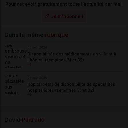
Pour recevoir gratuitement toute l’actualité par mail
Je m'abonne !
Dans la même
rubrique
06 août 2026
Disponibilités des médicaments en ville et à
l'hôpital (semaines 31 et 32)
06 août 2026
Hôpital : état de disponibilité de spécialités
hospitalières (semaines 31 et 32)
David
Paitraud