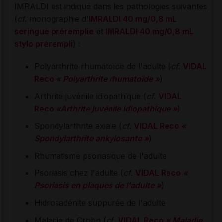
IMRALDI est indiqué dans les pathologies suivantes
(
cf
. monographie d'
IMRALDI
40 mg/0,8 mL
seringue préremplie
et
IMRALDI 40 mg/0,8 mL
stylo prérempli
) :
Polyarthrite rhumatoïde de l'adulte (
cf
.
VIDAL
Reco
« Polyarthrite rhumatoïde »
)
Arthrite juvénile idiopathique (
cf
.
VIDAL
Reco
«Arthrite juvénile idiopathique »
)
Spondylarthrite axiale (
cf
.
VIDAL Reco
«
Spondylarthrite ankylosante »
)
Rhumatisme psoriasique de l'adulte
Psoriasis chez l'adulte (
cf
.
VIDAL Reco
«
Psoriasis en plaques de l'adulte »
)
Hidrosadénite suppurée de l'adulte
Maladie de Crohn (
cf.
VIDAL Reco
« Maladie