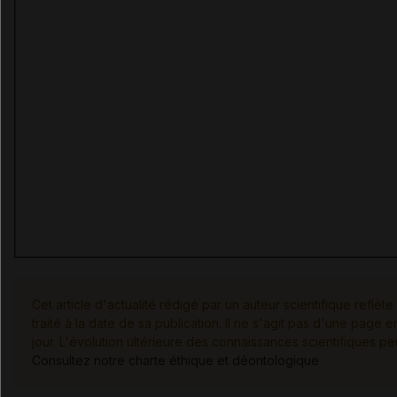
Cet article d'actualité rédigé par un auteur scientifique reflète
traité à la date de sa publication. Il ne s'agit pas d'une pag
jour. L'évolution ultérieure des connaissances scientifiques pe
Consultez notre charte éthique et déontologique