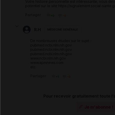
Votre histoire personnelle est intéressante, vous dev
potentiel sur le site https://signalement.social-sante.
Partager
+0
-0
R.H
MÉDECINE GÉNÉRALE
De nombreuses études sur le sujet :
pubmed.ncbi.nlm.nih.gov
pubmed.ncbi.nlm.nih.gov
pubmed.ncbi.nlm.nih.gov
www.ncbi.nlm.nih.gov
www.apmnews.com
etc.
Partager
+1
-0
Pour recevoir gratuitement toute l’a
Je m'abonne !