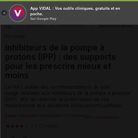
App VIDAL : Vos outils cliniques, gratuits et en
×
poche.
Sur Google Play
Inhibiteurs de la po
Actualités
Médicaments
Bon usage
Inhibiteurs de la pompe à
protons (IPP) : des supports
pour les prescrire mieux et
moins
La HAS publie des recommandations de bon
usage relatives aux inhibiteurs de la pompe à protons
(IPP), afin de réserver la prescription de ces
médicaments aux situations cliniquement justifiées.
David Paitraud
20 octobre 2022
7 minutes
8 commentaires
4,0
(21 notes)