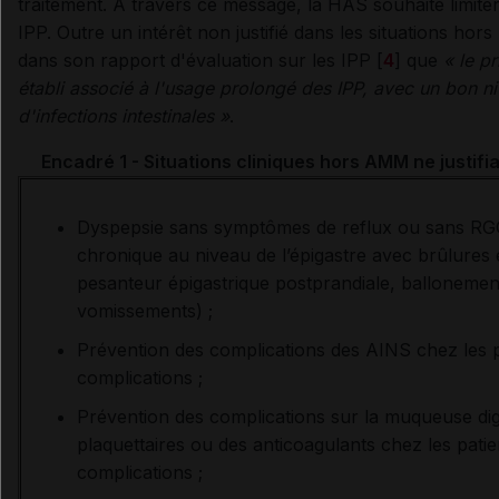
traitement. À travers ce message, la HAS souhaite limiter
IPP. Outre un intérêt non justifié dans les situations hor
dans son rapport d'évaluation sur les IPP [
4
] que
« le p
établi associé à l'usage prolongé des IPP, avec un bon n
d'infections intestinales »
.
Encadré 1 - Situations cliniques hors AMM ne justifia
Dyspepsie sans symptômes de reflux ou sans RGO
chronique au niveau de l’épigastre avec brûlures é
pesanteur épigastrique postprandiale, ballonement
vomissements) ;
Prévention des complications des AINS chez les pa
complications ;
Prévention des complications sur la muqueuse dig
plaquettaires ou des anticoagulants chez les patie
complications ;