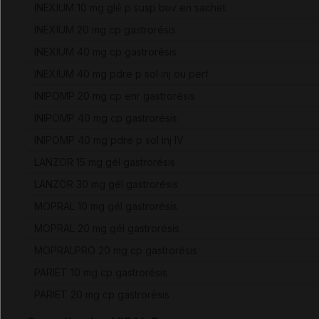
INEXIUM 10 mg glé p susp buv en sachet
INEXIUM 20 mg cp gastrorésis
INEXIUM 40 mg cp gastrorésis
INEXIUM 40 mg pdre p sol inj ou perf
INIPOMP 20 mg cp enr gastrorésis
INIPOMP 40 mg cp gastrorésis
INIPOMP 40 mg pdre p sol inj IV
LANZOR 15 mg gél gastrorésis
LANZOR 30 mg gél gastrorésis
MOPRAL 10 mg gél gastrorésis
MOPRAL 20 mg gél gastrorésis
MOPRALPRO 20 mg cp gastrorésis
PARIET 10 mg cp gastrorésis
PARIET 20 mg cp gastrorésis