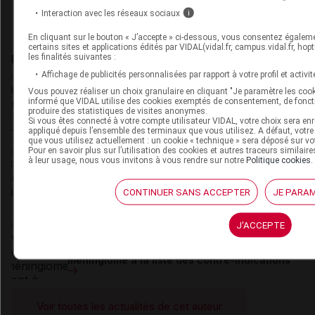
santé (Paris V), il commence sa carrière
Interaction avec les réseaux sociaux
i
de journaliste en 2006 chez VIDAL, en
intégrant la (...)
En cliquant sur le bouton « J’accepte » ci-dessous, vous consentez égaleme
certains sites et applications édités par VIDAL(vidal.fr, campus.vidal.fr, hopti
les finalités suivantes :
Du même auteur
Affichage de publicités personnalisées par rapport à votre profil et activité
23 juillet 2026
Vous pouvez réaliser un choix granulaire en cliquant "Je paramètre les cook
Complément de gamme : BYOOVIZ disponible
informé que VIDAL utilise des cookies exemptés de consentement, de fonc
en seringue préremplie
produire des statistiques de visites anonymes.
Si vous êtes connecté à votre compte utilisateur VIDAL, votre choix sera en
appliqué depuis l’ensemble des terminaux que vous utilisez. A défaut, votr
que vous utilisez actuellement : un cookie « technique » sera déposé sur vo
Pour en savoir plus sur l’utilisation des cookies et autres traceurs similai
22 juillet 2026
à leur usage, nous vous invitons à vous rendre sur notre
Politique cookies
.
[PODCAST] Iatrogénie médicamenteuse :
connaissez-vous les Ceppim ?
CONTINUER SANS ACCEPTER
JE PARAM
J'ACCEPTE
21 juillet 2026
Désogestrel et étonogestrel : ajout du
méningiome à la liste des contre-indications
Voir toutes les actualités de cet auteur