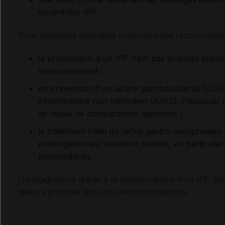
escient des IPP.
Trois messages essentiels ressortent des recommanda
la prescription d'un IPP n’est pas toujours appr
renouvellement ;
en prévention d'un ulcère gastroduodénal (UGD) 
inflammatoire non stéroïdien (AINS), n’associer
de risque de complications digestives ;
le traitement initial du reflux gastro-œsophagien
prolongation est rarement justifiée, en particulie
polymédiqués.
Un logigramme d'aide à la déprescription d'un IPP dan
ailleurs proposé dans ces recommandations.