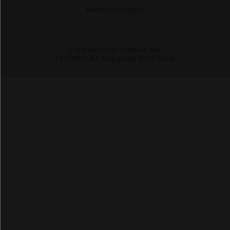
-
Mentions légales
Fréquentation certifiée par
l'ACPM/OJD
|
Copyright 2026 Vidal