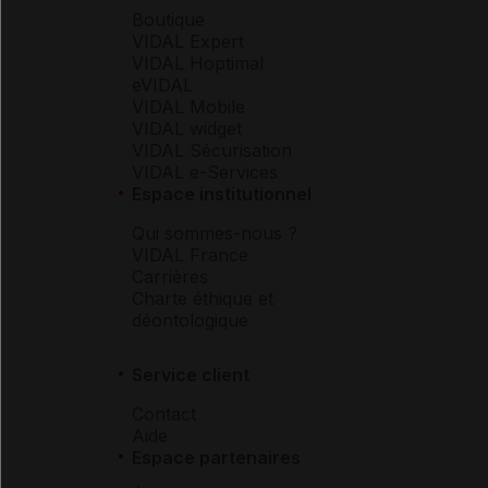
Boutique
VIDAL Expert
VIDAL Hoptimal
eVIDAL
VIDAL Mobile
VIDAL widget
VIDAL Sécurisation
VIDAL e-Services
Espace institutionnel
Qui sommes-nous ?
VIDAL France
Carrières
Charte éthique et
déontologique
Service client
Contact
Aide
Espace partenaires