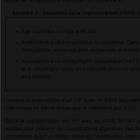
risque de complications digestives (
cf
.
Encadré 2
).
Encadré 2 - Situations où la coprescription d’AINS et
Âge supérieur ou égal à 65 ans ;
Antécédent d'ulcère gastrique ou duodénal. Dans 
Helicobacter pylori
doit être recherchée et traitée 
Association à un antiagrégant plaquettaire (AAP),
et le clopidogrel et/ou un corticoïde et/ou un ant
être évitées).
Lorsque la prescription d'un IPP avec un AINS est justifié
interrompu en même temps que le traitement par AINS.
Outre la coprescription des IPP avec les AINS, la HAS 
inutiles pour prévenir les complications digestives des 
les patients ayant un faible risque de complication (pa