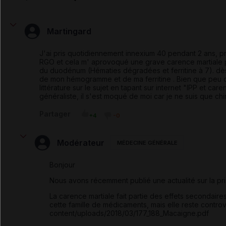
Martingard
J'ai pris quotidiennement innexium 40 pendant 2 ans, pr
RGO et cela m' aprovoqué une grave carence martiale p
du duodénum (Hématies dégradées et ferritine à 7). dès l
de mon hémogramme et de ma ferritine . Bien que peu déc
littérature sur le sujet en tapant sur internet "IPP et care
généraliste, il s'est moqué de moi car je ne suis que chi
Partager
+4
-0
Modérateur
MÉDECINE GÉNÉRALE
Bonjour
Nous avons récemment publié une actualité sur la pr
La carence martiale fait partie des effets secondair
cette famille de médicaments, mais elle reste contro
content/uploads/2018/03/177_188_Macaigne.pdf