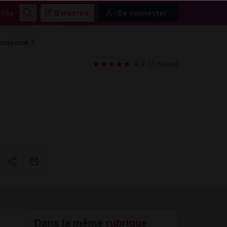
ités
S'inscrire
Se connecter
Rechercher
pandémie ?
4,9
(7 notes)
Copier l'url
Email
Dans la même
rubrique