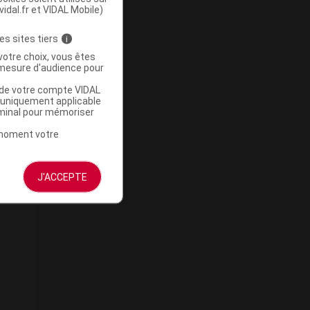
vidal.fr et VIDAL Mobile)
es sites tiers
i
votre choix, vous êtes
mesure d'audience pour
u de votre compte VIDAL
a uniquement applicable
rminal pour mémoriser
t moment votre
J'ACCEPTE