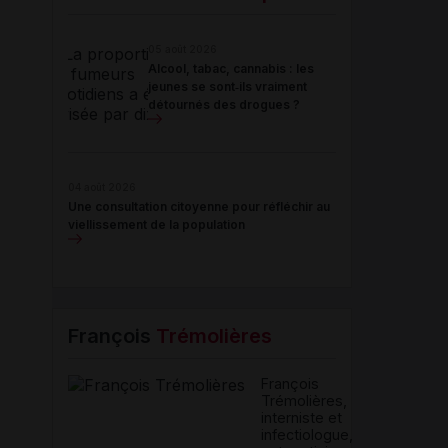
05 août 2026
Alcool, tabac, cannabis : les
jeunes se sont‑ils vraiment
détournés des drogues ?
04 août 2026
Une consultation citoyenne pour réfléchir au
viellissement de la population
François
Trémolières
François
Trémolières,
interniste et
infectiologue,