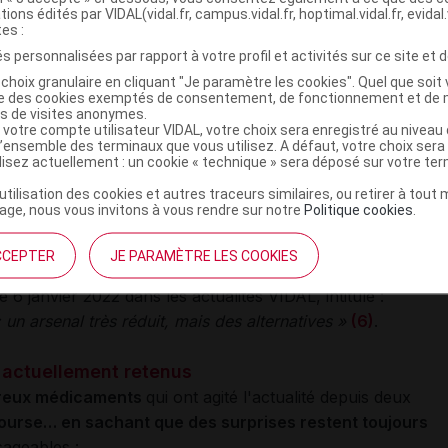
tions édités par VIDAL(vidal.fr, campus.vidal.fr, hoptimal.vidal.fr, evidal.
mpact de la diffusion du variant Omicron
(
2
)
» ;
tes :
« Traitements par anticorps monoclonaux actuellement
s personnalisées par rapport à votre profil et activités sur ce site et d
utilisation selon les variants
»
(
3
)
;
choix granulaire en cliquant "Je paramètre les cookies". Quel que soit 
ise des cookies exemptés de consentement, de fonctionnement et de 
ssion de la transparence (CT)
, qui a émis un avis en
es de visites anonymes.
 votre compte utilisateur VIDAL, votre choix sera enregistré au nivea
 HAS : «
XEVUDY 500 mg demande d'autorisation d'accès
l’ensemble des terminaux que vous utilisez. A défaut, votre choix ser
ilisez actuellement : un cookie « technique » sera déposé sur votre te
1 janvier 2022
) après l'autorisation de mise sur le marché
 décembre 2021
(
4
)
;
’utilisation des cookies et autres traceurs similaires, ou retirer à tou
ge, nous vous invitons à vous rendre sur notre
Politique cookies
.
ge de la HAS
«
portant autorisation d'accès précoce de
doption de la Commission de la transparence
(
5
)
.
CCEPTER
JE PARAMÈTRE LES COOKIES
e 6 janvier 2022 dans les actualités VIDAL, intitulé :
un arsenal très réduit, mais des alternatives »
(
6
)
.
s actuellement retenus
reux médicaments
qui ont agité l'actualité depuis deux
course… en sachant que des surprises restent toujours
sageables :