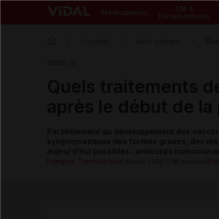
DM &
Médicaments
Parapharmacie
Que
Actualités
Santé publique
COVID-19
Quels traitements d
après le début de l
Parallèlement au développement des vaccins
symptomatiques des formes graves, des méd
aujourd’hui possibles : anticorps monoclonau
François Trémolières
A
01 février 2022
16 minutes