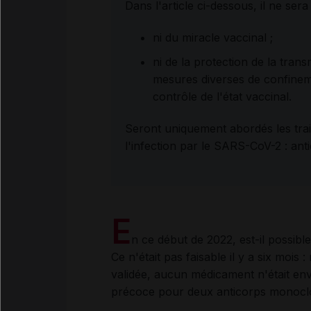
Dans l'article ci-dessous, il ne sera
ni du miracle vaccinal ;
ni de la protection de la trans
mesures diverses de confineme
contrôle de l'état vaccinal.
Seront uniquement abordés les tr
l'infection par le SARS-CoV-2 : an
E
n ce début de 2022, est-il possible
Ce n'était pas faisable il y a six mois :
validée, aucun médicament n'était env
précoce pour deux anticorps monoclo