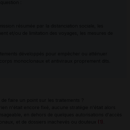
 question :
mission résumée par la distanciation sociale, les
nt et/ou de limitation des voyages, les mesures de
aitements développés pour empêcher ou atténuer
ticorps monoclonaux et antiviraux proprement dits.
 de faire un point sur les traitements ?
 rien n'était encore fixé, aucune stratégie n'était alors
isageable, en dehors de quelques autorisations d'accès
naux, et de dossiers inachevés ou douteux
(
1
)
.