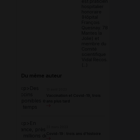
est praticien
hospitalier
honoraire
(Hôpital
François
Quesnay. 78
Mantes la
Jolie) et
membre du
Comité
scientifique
Vidal Recos.
(...)
Du même auteur
13 avril 2023
Vaccination et Covid-19, trois
ans plus tard
23 mars 2023
Covid-19 : trois ans d'histoire