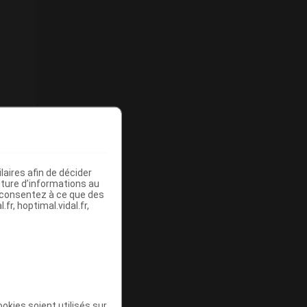
aires afin de décider
iture d’informations au
s consentez à ce que des
fr, hoptimal.vidal.fr,
okies soient utilisés sur