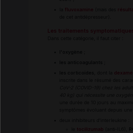
la
fluvoxamine
(mais des
résult
de cet antidépresseur).
Les traitements symptomatique
Dans cette catégorie, il faut citer :
l'oxygène
;
les anticoagulants
;
les corticoïdes
, dont la
dexamé
inscrite dans le résumé des carac
CoV-2 (COVID-19) chez les adulte
40 kg) qui nécessite une oxygén
une durée de 10 jours au maximu
symptômes évoluant depuis une 
deux inhibiteurs d'interleukine :
le
tocilizumab
(anti-IL6),
R