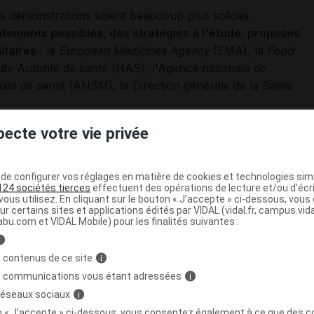
les démonstrations soient beaucoup plus solides.
itements possibles, des stratégies à l'étude, proposés
itaires
: la
European Medicines Agency
(EMA), la
Food
te Autorité de santé (HAS), l'Agence nationale de
its de santé (ANSM), la Direction générale de la Santé
pecte votre vie privée
pas être considérés comme une panacée, une mise au
tant que la recherche d'informations sur le sujet est
tes....
e configurer vos réglages en matière de cookies et technologies simil
124 sociétés tierces
effectuent des opérations de lecture et/ou d’écr
les fiches de la mission nationale COREB (coordination
ous utilisez. En cliquant sur le bouton « J’accepte » ci-dessous, vou
e et biologique) sur la prise en charge des patients
ur certains sites et applications édités par VIDAL (vidal.fr, campus.vidal.
abu.com et VIDAL Mobile) pour les finalités suivantes :
ville
et
à l'hôpital
, actualisées le 13 janvier 2022.
i
 contenus de ce site
i
très récemment publiés :
s communications vous étant adressées
i
«
Mise à jour des informations relatives à l'utilisation des
 réseaux sociaux
i
res traitements en lien avec l'évolution de l'épidémie de
on « J’accepte » ci-dessous, vous consentez également à ce que des co