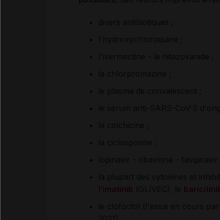
divers antibiotiques ;
l'hydroxychloroquine ;
l'ivermectine - le nitazoxanide ;
la chlorpromazine ;
le plasma de convalescent ;
le sérum anti-SARS-CoV-2 d'orig
la colchicine ;
la ciclosporine ;
lopinavir - ribavirine - favipiravi
la plupart des cytokines et inhibit
l'
imatinib
(GLIVEC), le
baricitini
le clofoctol (l'essai en cours pa
2021) ;