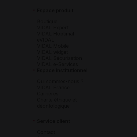
Espace produit
Boutique
VIDAL Expert
VIDAL Hoptimal
eVIDAL
VIDAL Mobile
VIDAL widget
VIDAL Sécurisation
VIDAL e-Services
Espace institutionnel
Qui sommes-nous ?
VIDAL France
Carrières
Charte éthique et
déontologique
Service client
Contact