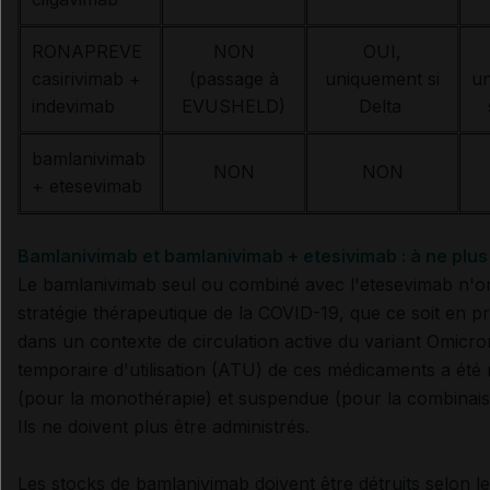
RONAPREVE
NON
OUI,
casirivimab +
(passage à
uniquement si
u
indevimab
EVUSHELD)
Delta
bamlanivimab
NON
NON
+ etesevimab
Bamlanivimab et bamlanivimab + etesivimab : à ne plus 
Le bamlanivimab seul ou combiné avec l'etesevimab n'on
stratégie thérapeutique de la COVID-19, que ce soit en pr
dans un contexte de circulation active du variant Omicron
temporaire d'utilisation (ATU) de ces médicaments a été
(pour la monothérapie) et suspendue (pour la combinais
Ils ne doivent plus être administrés.
Les stocks de bamlanivimab doivent être détruits selon le