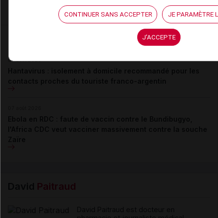
Je m'abonne !
CONTINUER SANS ACCEPTER
JE PARAMÈTRE L
Dans la même
rubrique
J'ACCEPTE
07 août 2026
Hantavirus : isolement à domicile recommandé pour les
contacts proches du touriste franco-argentin
07 août 2026
Ebola en RDC : faute de vaccin contre le Bundibugyo,
l'Africa CDC veut vacciner massivement contre la souche
Zaïre
David
Paitraud
David Paitraud est docteur en
pharmacie et journaliste médical.