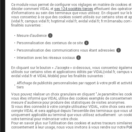
Ce module vous permet de configurer vos réglages en matière de cookies et 
décider comment VIDAL et
ses 124 sociétés tierces
effectuent des opérations
Consultez les VIDAL Recos
d’informations au sein des terminaux que vous utilisez. En cliquant sur le 
vous consentez à ce que des cookies soient utilisés sur certains sites et ap
Polyarthrite rhumatoïde
(vidal.fr, campus.vidal.fr, hoptimal.vidal.fr, evidal.vidal.fr, fr.m3manabu.com
finalités suivantes :
Mesure d’audience
i
Personnalisation des contenus de ce site
i
Sources
Personnalisation des communications vous étant adressées
i
Interaction avec les réseaux sociaux
i
DGS
En cliquant sur le bouton « J’accepte » ci-dessous, vous consentez égaleme
utilisés sur certains sites et applications édités par VIDAL(vidal.fr, campus.vid
evidal.vidal.fr et VIDAL Mobile) pour les finalités suivantes :
Affichage de publicités personnalisées par rapport à votre profil et activit
Les commentaires sont momentanément désact
tiers
Vous pouvez réaliser un choix granulaire en cliquant "Je paramètre les cooki
vous êtes informé que VIDAL utilise des cookies exemptés de consentement
La publication de commentaires est momenta
mesure d'audience pour produire des statistiques de visites anonymes.
indisponible.
Si vous êtes connecté à votre compte utilisateur VIDAL, votre choix sera enr
compte VIDAL et sera appliqué depuis l’ensemble des terminaux que vous util
uniquement applicable au terminal que vous utilisez actuellement : un cooki
votre terminal pour mémoriser votre choix.
Pour recevoir gratuitement toute l’actual
Pour en savoir plus sur l’utilisation des cookies et autres traceurs similaire
consentement à leur usage, nous vous invitons à vous rendre sur notre
Pol