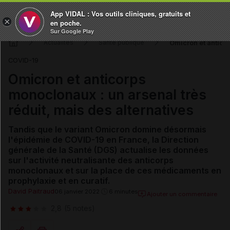
App VIDAL : Vos outils cliniques, gratuits et
×
en poche.
Sur Google Play
Omicron et anticor
Actualités
Santé publique
COVID-19
Omicron et anticorps
monoclonaux : un arsenal très
réduit, mais des alternatives
Tandis que le variant Omicron domine désormais
l'épidémie de COVID-19 en France, la Direction
générale de la Santé (DGS) actualise les données
sur l'activité neutralisante des anticorps
monoclonaux et sur la place de ces médicaments en
prophylaxie et en curatif.
David Paitraud
06 janvier 2022
6 minutes
Ajouter un commentaire
2,8
(5 notes)