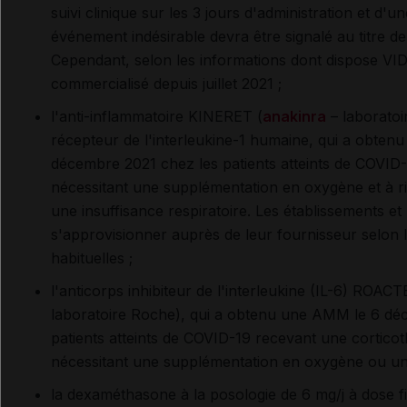
suivi clinique sur les 3 jours d'administration et d'
événement indésirable devra être signalé au titre d
Cependant, selon les informations dont dispose V
commercialisé depuis juillet 2021 ;
l'anti-inflammatoire KINERET (
anakinra
– laboratoi
récepteur de l'interleukine-1 humaine, qui a obte
décembre 2021 chez les patients atteints de COVI
nécessitant une supplémentation en oxygène et à r
une insuffisance respiratoire. Les établissements et 
s'approvisionner auprès de leur fournisseur selon 
habituelles ;
l'anticorps inhibiteur de l'interleukine (IL-6) ROA
laboratoire Roche), qui a obtenu une AMM le 6 dé
patients atteints de COVID-19 recevant une cortico
nécessitant une supplémentation en oxygène ou une
la dexaméthasone à la posologie de 6 mg/j à dose f