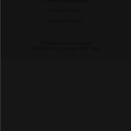
Données personnelles
-
Politique cookies
-
Mentions légales
Fréquentation certifiée par
l'ACPM/OJD
|
Copyright 2026 Vidal