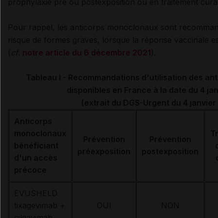
prophylaxie pré ou postexposition ou en traitement curat
Pour rappel, les anticorps monoclonaux sont recommand
risque de formes graves, lorsque la réponse vaccinale es
(
cf
.
notre article du 6 décembre 2021
).
Tableau I - Recommandations d'utilisation des a
disponibles en France à la date du 4 ja
(extrait du DGS-Urgent du 4 janvier
Anticorps
monoclonaux
T
Prévention
Prévention
bénéficiant
préexposition
postexposition
d'un accès
précoce
EVUSHELD
tixagevimab +
OUI
NON
cilgavimab