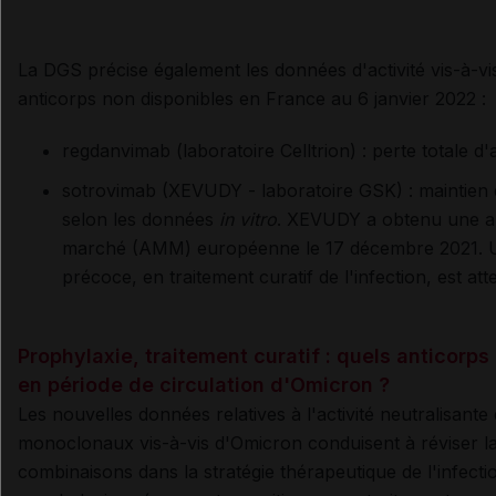
La DGS précise également les données d'activité vis-à-v
anticorps non disponibles en France au 6 janvier 2022 :
regdanvimab (laboratoire Celltrion) : perte totale d'a
sotrovimab (XEVUDY - laboratoire GSK) : maintien d
selon les données
in vitro
. XEVUDY a obtenu une
a
marché (AMM) européenne le 17 décembre 2021. U
précoce, en traitement curatif de l'infection, est at
Prophylaxie, traitement curatif : quels anticorps
en période de circulation d'Omicron ?
Les nouvelles données relatives à l'activité neutralisante
monoclonaux vis-à-vis d'Omicron conduisent à réviser la
combinaisons dans la stratégie thérapeutique de l'infec