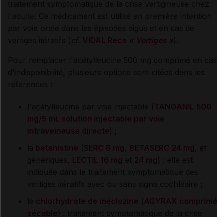
traitement symptomatique de la crise vertigineuse chez
l'adulte. Ce médicament est utilisé en première intention
par voie orale dans les épisodes aigus et en cas de
vertiges itératifs (
cf.
VIDAL Reco
« Vertiges »
).
Pour remplacer l'acétylleucine 500 mg comprimé en cas
d'indisponibilité, plusieurs options sont citées dans les
références :
l'acétylleucine par voie injectable (
TANGANIL 500
mg/5 mL solution injectable par voie
intraveineuse directe
) ;
la
bétahistine
(
SERC 8 mg
,
BETASERC 24 mg
, et
génériques,
LECTIL 16 mg
et
24 mg
) : elle est
indiquée dans le traitement symptomatique des
vertiges itératifs avec ou sans signe cochléaire ;
le
chlorhydrate de méclozine
(
AGYRAX comprim
sécable
) : traitement symptomatique de la crise