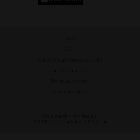
Presse
-
CGU
-
Conditions générales de vente
-
Données personnelles
-
Politique cookies
-
Mentions légales
Fréquentation certifiée par
l'ACPM/OJD
|
Copyright 2026 Vidal