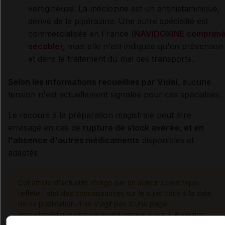
vertigineuse. La méclozine est un antihistaminique,
dérivé de la pipérazine. Une autre spécialité est
commercialisée en France (
NAVIDOXINE comprim
sécable
), mais elle n'est indiquée qu'en prévention
et dans le traitement du mal des transports.
Selon les informations recueillies par Vidal
, aucune
tension n'est actuellement signalée pour ces spécialités.
Le recours à la préparation magistrale peut être
envisagé en cas de
rupture de stock avérée, et en
l'absence d'autres médicaments
disponibles et
adaptés.
Cet article d'actualité rédigé par un auteur scientifique
reflète l'état des connaissances sur le sujet traité à la date
de sa publication. Il ne s'agit pas d'une page
encyclopédique régulièrement remise à jour. L'évolution
ultérieure des connaissances scientifiques peut le rendre