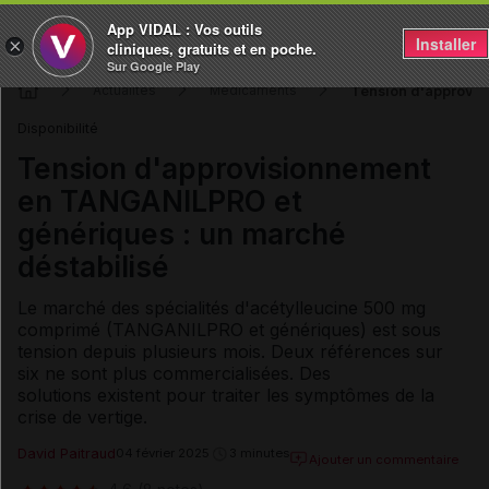
App VIDAL : Vos outils
Installer
×
cliniques, gratuits et en poche.
Sur Google Play
Tension d'approvis
Actualités
Médicaments
Disponibilité
Tension d'approvisionnement
en TANGANILPRO et
génériques : un marché
déstabilisé
Le marché des spécialités d'acétylleucine 500 mg
comprimé (TANGANILPRO et génériques) est sous
tension depuis plusieurs mois. Deux références sur
six ne sont plus commercialisées. Des
solutions existent pour traiter les symptômes de la
crise de vertige.
David Paitraud
04 février 2025
3 minutes
Ajouter un commentaire