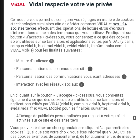
Vidal respecte votre vie privée
en tout ou partie caduc.
Consultez notre charte éthique et
déontologique
Ce module vous permet de configurer vos réglages en matière de cookies
et technologies similaires afin de décider comment VIDAL et
ses 124
sociétés tierces
effectuent des opérations de lecture et/ou d’écriture
d’informations au sein des terminaux que vous utilisez. En cliquant sur le
bouton « J’accepte » ci-dessous, vous consentez à ce que des cookies
soient utilisés sur certains sites et applications édités par VIDAL (vidal.fr,
campus.vidal.fr, hoptimal.vidal.fr, evidal.vidal.fr, fr.m3manabu.com et
Pour en savoir plus
VIDAL Mobile) pour les finalités suivantes :
[1] Informations recueillies par VIDAL après
Mesure d’audience
i
contact auprès des laboratoires Pierre Fabre
Personnalisation des contenus de ce site
i
Médicament, Zentiva, Viatris, Biogaran et Teva.
Personnalisation des communications vous étant adressées
i
Interaction avec les réseaux sociaux
i
En cliquant sur le bouton « J’accepte » ci-dessous, vous consentez
également à ce que des cookies soient utilisés sur certains sites et
applications édités par VIDAL(vidal.fr, campus.vidal.fr, hoptimal.vidal.fr,
Pour aller plus loin
evidal.vidal.fr et VIDAL Mobile) pour les finalités suivantes :
Affichage de publicités personnalisées par rapport à votre profil et
Consultez les monographies VIDAL
i
activités sur ce site et des sites tiers
ACETYLLEUCINE BIOGARAN 500 mg cp
Vous pouvez réaliser un choix granulaire en cliquant "Je paramètre les
cookies". Quel que soit votre choix, vous êtes informé que VIDAL utilise
des cookies exemptés de consentement, de fonctionnement et de mesure
ACETYLLEUCINE TEVA 500 mg cp