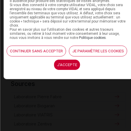
d'audience pour produire des statistiques de visites anonymes.
Si vous êtes connecté à votre compte utilisateur VIDAL, votre choix sera
ACETYLLEUCINE VIATRIS 500 mg cp
enregistré au niveau de votre compte VIDAL et sera appliqué depuis
l’ensemble des terminaux que vous utilisez. A défaut, votre choix sera
TANGANIL 500 mg cp
uniquement applicable au terminal que vous utilisez actuellement : un
cookie « technique » sera déposé sur votre terminal pour mémoriser votre
TANGANIL 500 mg/5 ml sol inj en ampoule IV
choix.
Pour en savoir plus sur l’utilisation des cookies et autres traceurs
similaires, ou retirer à tout moment votre consentement à leur usage,
TANGANILPRO 500 mg cp
nous vous invitons à vous rendre sur notre
Politique cookies
.
Consultez les VIDAL Recos
CONTINUER SANS ACCEPTER
JE PARAMÈTRE LES COOKIES
Vertiges
J'ACCEPTE
Sources
Laboratoire Pierre Fabre
Laboratoire Biogaran
Laboratoire VIATRIS
Laboratoire Zentiva