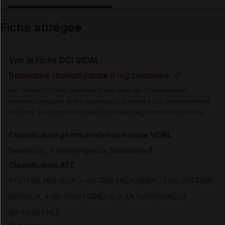
Email
Fiche abrégée
Voir la Fiche DCI VIDAL :
Bétahistine dichlorhydrate 8 mg comprimé
Les fiches DCI Vidal constituent une base de connaissances
pharmacologiques et thérapeutiques, proposée aux professionnels
de santé, en complément des documents réglementaires publiés.
Classification pharmacothérapeutique VIDAL
>
(
)
Neurologie
Antivertigineux
Bétahistine
Classification ATC
>
SYSTEME NERVEUX
AUTRES MEDICAMENTS DU SYSTEME
>
>
NERVEUX
ANTIVERTIGINEUX
ANTIVERTIGINEUX
(
)
BETAHISTINE