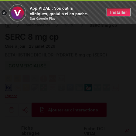
App VIDAL : Vos outils
Installer
×
cliniques, gratuits et en poche.
Sur Google Play
SERC 8 mg cp
Médicaments
SERC
SERC 8 mg cp
Mise à jour : 23 juillet 2026
BETAHISTINE DICHLORHYDRATE 8 mg cp (SERC)
COMMERCIALISÉ
Légende
Ajouter aux interactions
Copier l'url
Fiche
Fiche DCI
abrégée
VIDAL