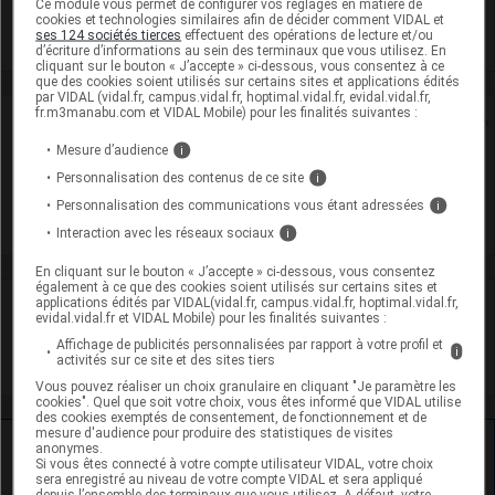
Ce module vous permet de configurer vos réglages en matière de
cookies et technologies similaires afin de décider comment VIDAL et
ses 124 sociétés tierces
effectuent des opérations de lecture et/ou
Voir la fiche laboratoire
d’écriture d’informations au sein des terminaux que vous utilisez. En
cliquant sur le bouton « J’accepte » ci-dessous, vous consentez à ce
que des cookies soient utilisés sur certains sites et applications édités
par VIDAL (vidal.fr, campus.vidal.fr, hoptimal.vidal.fr, evidal.vidal.fr,
fr.m3manabu.com et VIDAL Mobile) pour les finalités suivantes :
Rein
Mesure d’audience
i
Adaptation de posologie
Personnalisation des contenus de ce site
i
Personnalisation des communications vous étant adressées
i
Toxicité rénale
Interaction avec les réseaux sociaux
i
En cliquant sur le bouton « J’accepte » ci-dessous, vous consentez
également à ce que des cookies soient utilisés sur certains sites et
applications édités par VIDAL(vidal.fr, campus.vidal.fr, hoptimal.vidal.fr,
VIDAL Recos
evidal.vidal.fr et VIDAL Mobile) pour les finalités suivantes :
Affichage de publicités personnalisées par rapport à votre profil et
i
Vertiges
activités sur ce site et des sites tiers
Vous pouvez réaliser un choix granulaire en cliquant "Je paramètre les
cookies". Quel que soit votre choix, vous êtes informé que VIDAL utilise
des cookies exemptés de consentement, de fonctionnement et de
mesure d'audience pour produire des statistiques de visites
Ressources externes complémentaires
anonymes.
Si vous êtes connecté à votre compte utilisateur VIDAL, votre choix
sera enregistré au niveau de votre compte VIDAL et sera appliqué
depuis l’ensemble des terminaux que vous utilisez. A défaut, votre