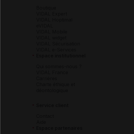
Boutique
VIDAL Expert
VIDAL Hoptimal
eVIDAL
VIDAL Mobile
VIDAL widget
VIDAL Sécurisation
VIDAL e-Services
Espace institutionnel
Qui sommes-nous ?
VIDAL France
Carrières
Charte éthique et
déontologique
Service client
Contact
Aide
Espace partenaires