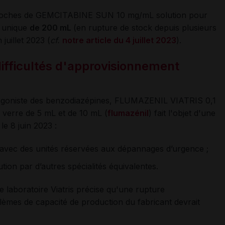
s poches de GEMCITABINE SUN 10 mg/mL solution pour
e unique
de 200 mL
(en rupture de stock depuis plusieurs
juillet 2023 (
cf.
notre article du 4
juillet 2023
).
fficultés d'approvisionnement
ntagoniste des benzodiazépines, FLUMAZENIL VIATRIS 0,1
 verre de 5 mL et de 10 mL (
flumazénil
) fait l'objet d'une
le 8 juin 2023 :
tal avec des unités réservées aux dépannages d’urgence ;
itution par d’autres spécialités équivalentes.
le laboratoire Viatris précise qu'une rupture
lèmes de capacité de production du fabricant devrait