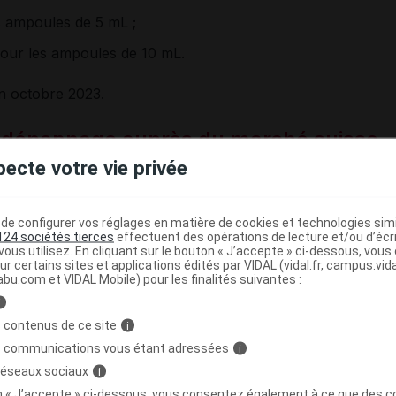
s ampoules de 5 mL ;
pour les ampoules de 10 mL.
in octobre 2023.
épannage auprès du marché suisse
pecte votre vie privée
visionnement en METHOTREXATE TEVA solution
te
) persistent (
cf
.
notre article du 16 mai 2023
et
du 23
alités :
e configurer vos réglages en matière de cookies et technologies simil
124 sociétés tierces
effectuent des opérations de lecture et/ou d’écr
ous utilisez. En cliquant sur le bouton « J’accepte » ci-dessous, vou
ialités :
ur certains sites et applications édités par VIDAL (vidal.fr, campus.vidal.
abu.com et VIDAL Mobile) pour les finalités suivantes :
g/50 mL) solution injectable,
i
/10 mL) solution injectable,
 contenus de ce site
i
0 mg/2 mL) solution injectable.
s communications vous étant adressées
i
 réseaux sociaux
i
té Méthotrexate Teva 2,5 % (500 mg/20 mL) solution
on « J’accepte » ci-dessous, vous consentez également à ce que des co