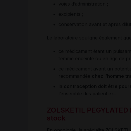
voies d’administration ;
excipients ;
conservation avant et après dilut
Le laboratoire souligne également que
ce médicament étant un puissant «
femme enceinte ou en âge de p
ce médicament ayant un potentie
recommandée
chez l’homme tra
la
contraception doit être pours
l’ensemble des patient.e.s.
ZOLSKETIL PEGYLATED L
stock
En oncologie, la spécialité ZOLSKE