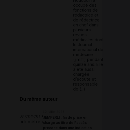
Houdouin a
occupé des
fonctions de
rédactrice et
de rédactrice
en chef dans
plusieurs
revues
médicales dont
le Journal
international de
médecine
(jim.fr) pendant
quinze ans. Elle
a été aussi
chargée
d’écoute et
responsable
de (...)
Du même auteur
30 juillet 2026
JEMPERLI : fin de prise en
charge au titre de l'accès
précoce dans une indication