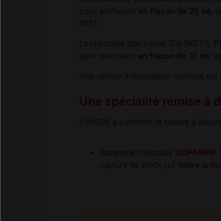
pour perfusion
en flacon de 25
mL
(
2023.
La spécialité alternative ZOLSKETI
pour perfusion
en flacon de 10
mL
es
Une remise à disposition normale est
Une spécialité remise à 
L'ANSM a confirmé la remise à disposit
dopamine injectable
DOPAMINE
V
rupture de stock (
cf.
notre artic