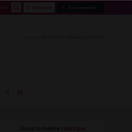
ités
S'inscrire
Se connecter
Rechercher
(aucun avis, cliquez pour noter)
Copier l'url
Email
Dans la même
rubrique