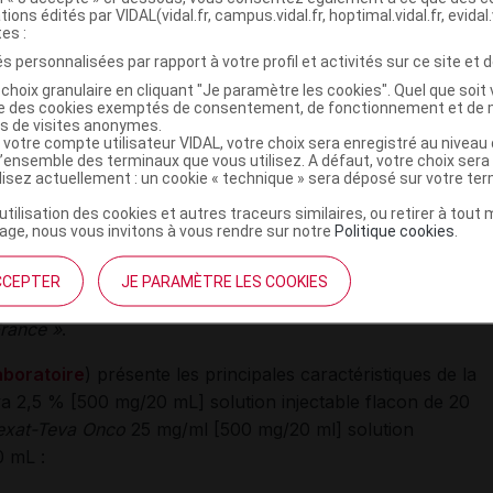
tions édités par VIDAL(vidal.fr, campus.vidal.fr, hoptimal.vidal.fr, evidal.
tes :
s personnalisées par rapport à votre profil et activités sur ce site et d
’approvisionnement en méthotrexate, la spécialité
0 mg/20 mL) solution injectable/pour perfusion,
choix granulaire en cliquant "Je paramètre les cookies". Quel que soit 
ise des cookies exemptés de consentement, de fonctionnement et de 
e, est mise à disposition auprès des pharmacies à usage
es de visites anonymes.
 votre compte utilisateur VIDAL, votre choix sera enregistré au nivea
l’ensemble des terminaux que vous utilisez. A défaut, votre choix ser
ilisez actuellement : un cookie « technique » sera déposé sur votre te
 insiste sur le fait que
:
«
le produit suisse
ne doit pas être
’utilisation des cookies et autres traceurs similaires, ou retirer à tou
u'il convient lors de l’utilisation
de respecter les
ge, nous vous invitons à vous rendre sur notre
Politique cookies
.
les thérapeutiques habituels
y compris les posologies
rathécales (
habituellement 10 mg/m² sans dépasser 15
CCEPTER
JE PARAMÈTRE LES COOKIES
hebdomadaires qui sont validés dans le résumé des
France »
.
laboratoire
) présente les principales caractéristiques de la
va 2,5 % [500 mg/20 mL] solution injectable flacon de 20
exat-Teva Onco
25 mg/ml [500 mg/20 ml] solution
0 mL :