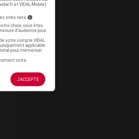
vidal.fr et VIDAL Mobile)
es sites tiers
i
votre choix, vous êtes
mesure d'audience pour
u de votre compte VIDAL
a uniquement applicable
rminal pour mémoriser
t moment votre
J'ACCEPTE