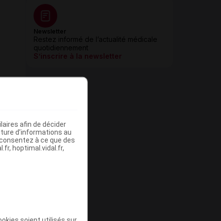
Newsletter
Restez informé de l’actualité médicale
quotidiennement
S’inscrire à la newsletter
aires afin de décider
iture d’informations au
s consentez à ce que des
fr, hoptimal.vidal.fr,
okies soient utilisés sur