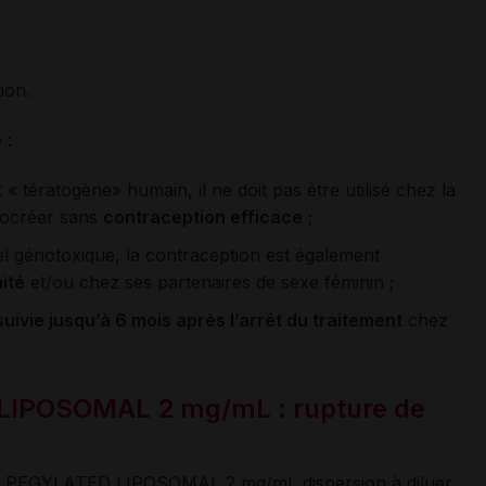
ion.
 :
 tératogène» humain, il ne doit pas être utilisé chez la
rocréer sans
contraception efficace
;
l génotoxique, la contraception est également
ité
et/ou chez ses partenaires de sexe féminin ;
uivie jusqu’à 6 mois après l’arrêt du traitement
chez
IPOSOMAL 2 mg/mL : rupture de
TIL PEGYLATED LIPOSOMAL 2 mg/mL dispersion à diluer