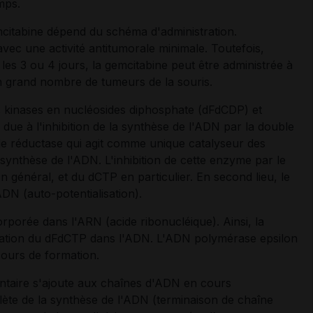
mps.
emcitabine dépend du schéma d'administration.
vec une activité antitumorale minimale. Toutefois,
es 3 ou 4 jours, la gemcitabine peut être administrée à
n grand nombre de tumeurs de la souris.
es kinases en nucléosides diphosphate (dFdCDP) et
due à l'inhibition de la synthèse de l'ADN par la double
de réductase qui agit comme unique catalyseur des
synthèse de l'ADN. L'inhibition de cette enzyme par le
général, et du dCTP en particulier. En second lieu, le
N (auto-potentialisation).
rporée dans l'ARN (acide ribonucléique). Ainsi, la
poration du dFdCTP dans l'ADN. L'ADN polymérase epsilon
cours de formation.
ntaire s'ajoute aux chaînes d'ADN en cours
mplète de la synthèse de l'ADN (terminaison de chaîne