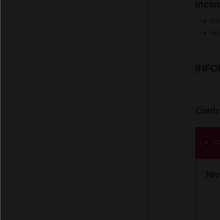
Incom
Co
In
INFO
Contr
X
C
Niv