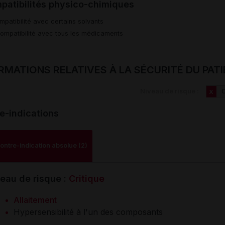
patibilités physico-chimiques
mpatibilité avec certains solvants
compatibilité avec tous les médicaments
RMATIONS RELATIVES À LA SÉCURITÉ DU PAT
Niveau de risque :
C
X
e-indications
ontre-indication absolue (2)
eau de risque :
Critique
Allaitement
Hypersensibilité à l'un des composants