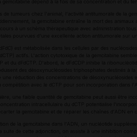
a gemcitabine dépend à la fois de sa concentration et du te
 de tumeurs chez l'animal, l'activité antitumorale de la g
idiennement, la gemcitabine entraîne la mort des animaux a
ecours à un schéma thérapeutique avec administration tous l
tales pourvues d'une excellente action antitumorale sur u
dFdC) est métabolisée dans les cellules par des nucléosid
dCTP) actifs. L'action cytotoxique de la gemcitabine semble 
 et du dFdCTP. D'abord, le dFdCDP inhibe la ribonucléoti
oduisent des désoxynucléosides triphosphates destinés à la 
une réduction des concentrations de désoxynucléosides en 
compétition avec le dCTP pour son incorporation dans l'AD
re, une faible quantité de gemcitabine peut aussi être inco
concentration intracellulaire du dCTP potentialise l'incor
écarter la gemcitabine et de réparer les chaînes d'ADN en 
tion de la gemcitabine dans l'ADN, un nucléotide suppléme
la suite de cette adjonction, on assiste à une inhibition co