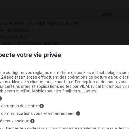
ATC
NTINEOPLASIQUES ET IMMUNOMODULATEURS
 ANTINEOPLASIQUES
- ANTIMETABOLITES
 - ANALOGUES DE LA PYRIMIDINE
05 - GEMCITABINE
pecte votre vie privée
Risque sur la grossesse et l'allaitement
e configurer vos réglages en matière de cookies et technologies simil
Grossesse (mois)
Allaitement
124 sociétés tierces
effectuent des opérations de lecture et/ou d’écr
ous utilisez. En cliquant sur le bouton « J’accepte » ci-dessous, vou
1
2
3
4
5
6
7
8
9
ur certains sites et applications édités par VIDAL (vidal.fr, campus.vidal.
abu.com et VIDAL Mobile) pour les finalités suivantes :
sques
II
X
i
ntre-indication absolue
II
Précaution
 contenus de ce site
i
s communications vous étant adressées
i
 réseaux sociaux
i
CATIONS ET MODALITÉS D'ADMINISTRATION
on « J’accepte » ci-dessous, vous consentez également à ce que des co