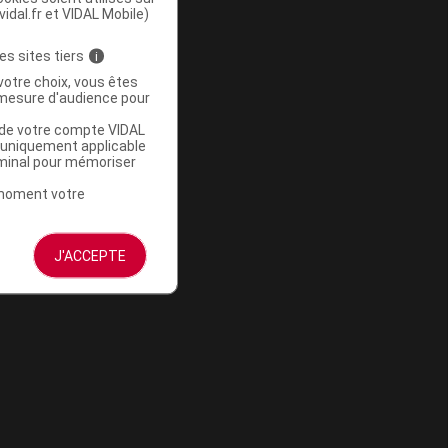
vidal.fr et VIDAL Mobile)
es sites tiers
i
votre choix, vous êtes
mesure d'audience pour
u de votre compte VIDAL
a uniquement applicable
rminal pour mémoriser
t moment votre
J'ACCEPTE