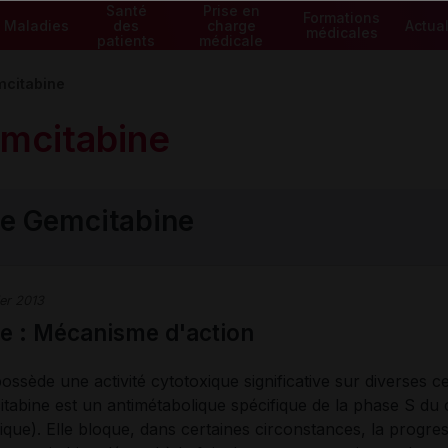
Santé
Prise en
Formations
Maladies
des
charge
Actual
médicales
patients
médicale
citabine
mcitabine
de Gemcitabine
ier 2013
e : Mécanisme d'action
ossède une activité cytotoxique significative sur diverses 
itabine est un antimétabolique spécifique de la phase S du 
que). Elle bloque, dans certaines circonstances, la progres