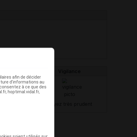
Dopant
Vigilance
aires afin de décider
iture d’informations au
s consentez à ce que des
fr, hoptimal.vidal.fr,
Soyez très prudent
okies soient utilisés sur