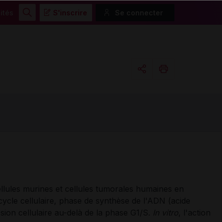
ités
S'inscrire
Se connecter
Rechercher
Copier l'url
Email
cellules murines et cellules tumorales humaines en
cycle cellulaire, phase de synthèse de l'ADN (acide
sion cellulaire au-delà de la phase G1/S.
In vitro
, l'action