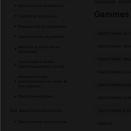
masquée). Après 
Grossesse et allaitement
Gammes c
Fertilité et Grossesse
Risques liés au traitement
GEMCITABINE AC
Surveillances du patient
GEMCITABINE AR
Mesures à associer au
traitement
GEMCITABINE HIK
Traitement à arrêter
définitivement en cas de...
GEMCITABINE HOS
Information des
professionnels de santé et
GEMCITABINE KABI
des patients
Effets indésirables
GEMCITABINE SA
Voir aussi les substances
GEMCITABINE SUN
Gemcitabine chlorhydrate
GEMZAR