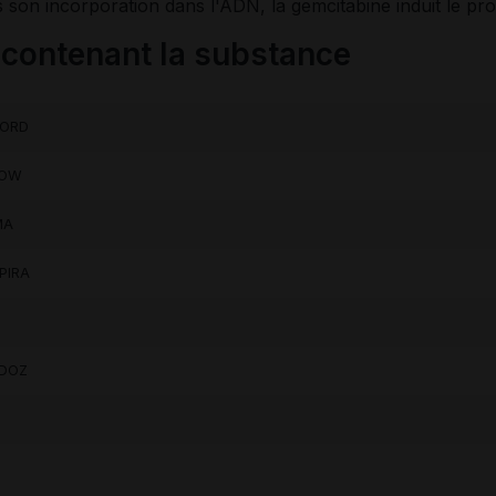
son incorporation dans l'ADN, la gemcitabine induit le pro
ontenant la substance
CORD
ROW
MA
PIRA
NDOZ