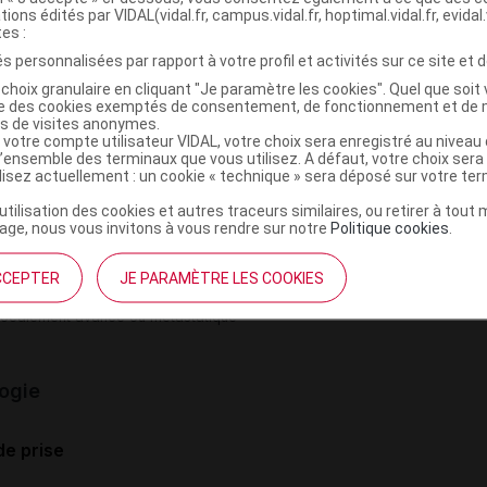
tions édités par VIDAL(vidal.fr, campus.vidal.fr, hoptimal.vidal.fr, evidal.
tes :
ations
s personnalisées par rapport à votre profil et activités sur ce site et d
choix granulaire en cliquant "Je paramètre les cookies". Quel que soit 
icament est indiqué dans les cas suivants :
ise des cookies exemptés de consentement, de fonctionnement et de 
es de visites anonymes.
e l'ovaire localement avancé, traitement de 2e intention (du)
 votre compte utilisateur VIDAL, votre choix sera enregistré au nivea
l’ensemble des terminaux que vous utilisez. A défaut, votre choix ser
e l'ovaire métastasique, traitement de 2e intention (du)
ilisez actuellement : un cookie « technique » sera déposé sur votre te
de la vessie localement avancé ou métastatique
’utilisation des cookies et autres traceurs similaires, ou retirer à tou
du pancréas localement avancé
ge, nous vous invitons à vous rendre sur notre
Politique cookies
.
du pancréas métastatique
du sein localement avancé, traitement de 2e intention (du)
CCEPTER
JE PARAMÈTRE LES COOKIES
u sein métastasique, traitement de 2e intention (du)
ocalement avancé ou métastatique
ogie
de prise