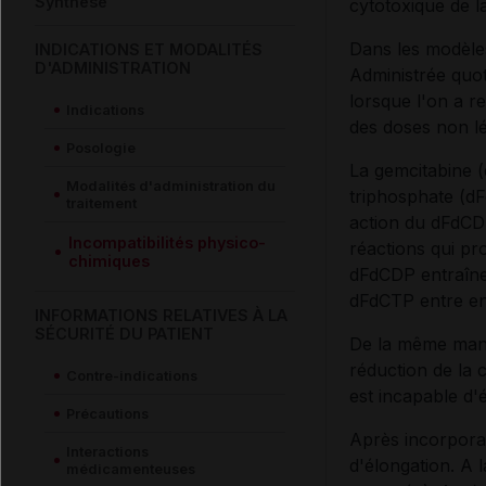
Synthèse
cytotoxique de l
Dans les modèles
INDICATIONS ET MODALITÉS
D'ADMINISTRATION
Administrée quot
lorsque l'on a r
Indications
des doses non lé
Posologie
La gemcitabine (
Modalités d'administration du
triphosphate (dF
traitement
action du dFdCDP
Incompatibilités physico-
réactions qui pr
chimiques
dFdCDP entraîne 
dFdCTP entre en 
INFORMATIONS RELATIVES À LA
SÉCURITÉ DU PATIENT
De la même maniè
réduction de la 
Contre-indications
est incapable d'
Précautions
Après incorpora
Interactions
d'élongation. A 
médicamenteuses