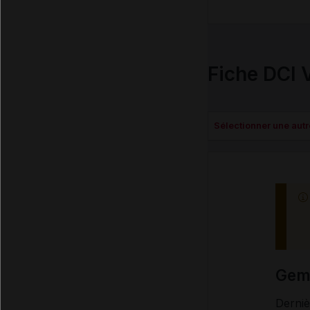
Fiche DCI 
Sélectionner une autr
Gem
Derniè