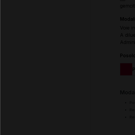
gemcit
Modali
Voie i
A dilu
Admini
Posol
P
Modal
Po
Re
Re