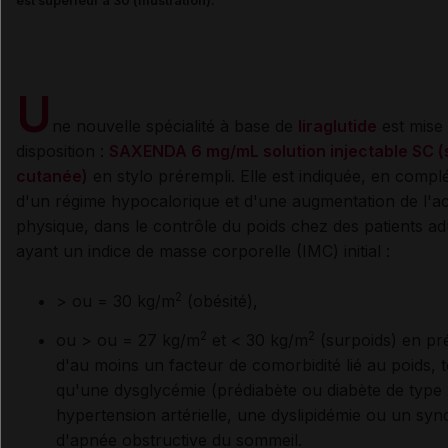
est supérieur à 30 (illustration).
U
ne nouvelle spécialité à base de
liraglutide
est mise
disposition :
SAXENDA 6 mg/mL solution injectable SC (
cutanée)
en stylo prérempli. Elle est indiquée, en comp
d'un régime hypocalorique et d'une augmentation de l'act
physique, dans le contrôle du poids chez des patients ad
ayant un indice de masse corporelle (IMC) initial :
2
> ou = 30 kg/m
(obésité),
2
2
ou > ou = 27 kg/m
et < 30 kg/m
(surpoids) en pr
d'au moins un facteur de comorbidité lié au poids, t
qu'une dysglycémie (prédiabète ou diabète de type 
hypertension artérielle, une dyslipidémie ou un sy
d'apnée obstructive du sommeil.