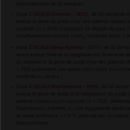
observationnel de 12 semaines ;
Essai 2 (
SCALE Diabetes - 1922
), de 56 semaines
a
évalué la perte de poids chez des patients obèses 
surpoids (n = 846) présentant un diabète de type 2
insuffisamment contrôlé (HbA
comprise entre 7 et
1c
Essai 3 (
SCALE Sleep Apnoea
- 3970), de 32 sema
ayant évalué l'intérêt du liraglutide sur la sévérité d
du sommeil et la perte de poids chez des patients o
= 359) présentant une apnée obstructive du somme
modérée ou sévère ;
Essai 4 (
SCALE Maintenance - 1923
), de 56 semai
évalué la perte de poids et la stabilisation du poids
patients obèses ou en surpoids (n = 422), présent
hypertension artérielle ou une dyslipidémie après u
de poids antérieure >= 5 % obtenue par un régime
hypocalorique.