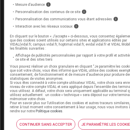
préférable d'effectuer les injections à peu près au mê
Mesure d’audience
i
de la journée, après avoir choisi l'heure la plus adaptée.
Personnalisation des contenus de ce site
i
Personnalisation des communications vous étant adressées
i
Patients ayant un diabète de type 2 : attention aux
Interaction avec les réseaux sociaux
i
associations médicamenteuses
En cliquant sur le bouton « J’accepte » ci-dessous, vous consentez égaleme
SAXENDA ne doit pas être utilisé en association à un aut
que des cookies soient utilisés sur certains sites et applications édités par
agoniste des récepteurs du GLP-1 (
cf.
Encadré 1
).
VIDAL(vidal.fr, campus.vidal.fr, hoptimal.vidal.fr, evidal.vidal.fr et VIDAL Mobi
les finalités suivantes :
Affichage de publicités personnalisées par rapport à votre profil et activité
Si SAXENDA est prescrit chez un patient sous insuline 
ce site et des sites tiers
sécrétagogues de l'insuline (tels que les sulfamides
Vous pouvez réaliser un choix granulaire en cliquant "Je paramètre les cooki
que soit votre choix, vous êtes informé que VIDAL utilise des cookies exemp
hypoglycémiants)
, une réduction de la dose de ces méd
consentement, de fonctionnement et de mesure d'audience pour produire de
statistiques de visites anonymes.
doit être envisagée au début du traitement par SAXENDA
Si vous êtes connecté à votre compte utilisateur VIDAL, votre choix sera enre
niveau de votre compte VIDAL et sera appliqué depuis l’ensemble des termin
réduire le risque d'hypoglycémie.
vous utilisez. A défaut, votre choix sera uniquement applicable au terminal 
utilisez actuellement : un cookie « technique » sera déposé sur votre termina
Une autosurveillance glycémique est nécessaire pour aju
mémoriser votre choix.
dose d'insuline et des sécrétagogues de l'insuline.
Pour en savoir plus sur l’utilisation des cookies et autres traceurs similaires
retirer à tout moment votre consentement à leur usage, nous vous invitons 
rendre sur notre
Politique cookies
.
SAXENDA ne doit pas être utilisé comme un substitut à l'
Une acidocétose diabétique a été rapportée chez des pat
CONTINUER SANS ACCEPTER
JE PARAMÈTRE LES COOKI