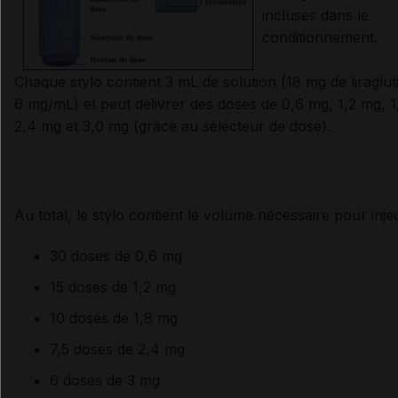
incluses dans le
conditionnement.
Chaque stylo contient 3 mL de solution (18 mg de liragluti
6 mg/mL) et peut délivrer des doses de 0,6 mg, 1,2 mg, 1
2,4 mg et 3,0 mg (grâce au sélecteur de dose).
Au total, le stylo contient le volume nécessaire pour inje
30 doses de 0,6 mg
15 doses de 1,2 mg
10 doses de 1,8 mg
7,5 doses de 2,4 mg
6 doses de 3 mg