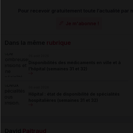
Pour recevoir gratuitement toute l’actualité par m
Je m'abonne !
Dans la même
rubrique
06 août 2026
Disponibilités des médicaments en ville et à
l'hôpital (semaines 31 et 32)
06 août 2026
Hôpital : état de disponibilité de spécialités
hospitalières (semaines 31 et 32)
David
Paitraud