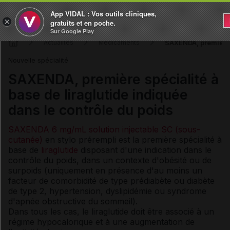
App VIDAL : Vos outils cliniques,
×
gratuits et en poche.
Sur Google Play
SAXENDA, première s
Actualités
Médicaments
Nouvelle spécialité
SAXENDA, première spécialité à
base de liraglutide indiquée
dans le contrôle du poids
SAXENDA 6 mg/mL solution injectable SC (sous-
cutanée)
en stylo prérempli est la première spécialité à
base de
liraglutide
disposant d'une indication dans le
contrôle du poids, dans un contexte d'obésité ou de
surpoids (uniquement en présence d'au moins un
facteur de comorbidité de type prédiabète ou diabète
de type 2, hypertension, dyslipidémie ou syndrome
d'apnée obstructive du sommeil).
Dans tous les cas, le liraglutide doit être associé à un
régime hypocalorique et à une augmentation de