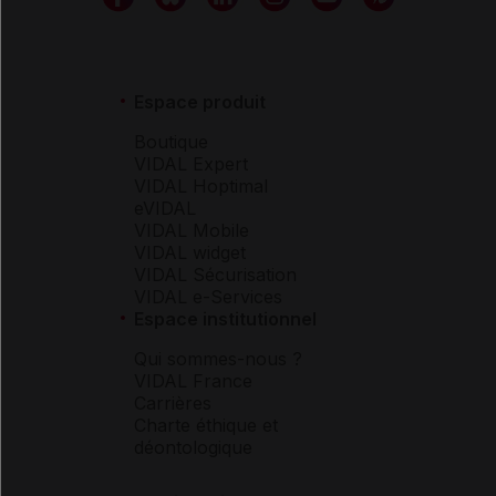
Espace produit
Boutique
VIDAL Expert
VIDAL Hoptimal
eVIDAL
VIDAL Mobile
VIDAL widget
VIDAL Sécurisation
VIDAL e-Services
Espace institutionnel
Qui sommes-nous ?
VIDAL France
Carrières
Charte éthique et
déontologique