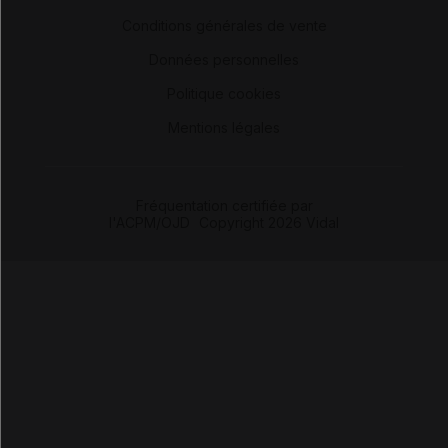
-
Conditions générales de vente
-
Données personnelles
-
Politique cookies
-
Mentions légales
Fréquentation certifiée par
l'ACPM/OJD
|
Copyright 2026 Vidal