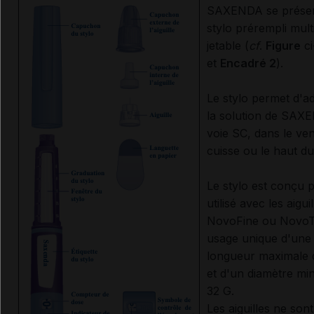
SAXENDA se présen
stylo prérempli mult
jetable (
cf
.
Figure
ci
et
Encadré 2
).
Le stylo permet d'ad
la solution de SAX
voie SC, dans le ven
cuisse ou le haut du
Le stylo est conçu 
utilisé avec les aigui
NovoFine ou NovoT
usage unique d'une
longueur maximale
et d'un diamètre mi
32 G.
Les aiguilles ne son