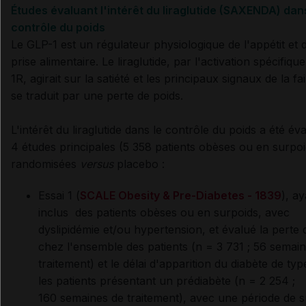
Études évaluant l'intérêt du liraglutide (SAXENDA) dan
contrôle du poids
Le GLP-1 est un régulateur physiologique de l'appétit et d
prise alimentaire. Le liraglutide, par l'activation spécifiq
1R, agirait sur la satiété et les principaux signaux de la fa
se traduit par une perte de poids.
L'intérêt du liraglutide dans le contrôle du poids a été év
4 études principales (5 358 patients obèses ou en surpoi
randomisées
versus
placebo :
Essai 1 (
SCALE Obesity & Pre-Diabetes - 1839
), a
inclus des patients obèses ou en surpoids, avec
dyslipidémie et/ou hypertension, et évalué la perte 
chez l'ensemble des patients (n = 3 731 ; 56 semai
traitement) et le délai d'apparition du diabète de ty
les patients présentant un prédiabète (n = 2 254 ;
160 semaines de traitement), avec une période de su