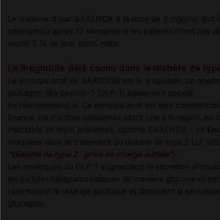
Le traitement par SAXENDA à la dose de 3 mg/jour doit 
interrompu après 12 semaines si les patients n'ont pas p
moins 5 % de leur poids initial.
Le liraglutide déjà connu dans le diabète de typ
Le principe actif de SAXENDA est le liraglutide, un
analo
glucagon-like peptide-1 (GLP-1) également appelé
incrétinomimétique. Ce principe actif est déjà commercial
France
via
d'autres spécialités (dont une à 6 mg/mL en s
injectable en stylo prérempli, comme SAXENDA -
cf
.
Enc
indiquées dans le traitement du diabète de type 2 (
cf
. VI
"Diabète de type 2 : prise en charge initiale"
).
Les analogues du GLP-1 augmentent la sécrétion d'insuli
les cellules bêtapancréatiques de manière glucose-dépe
ralentissent la vidange gastrique et diminuent la sécrétio
glucagon.