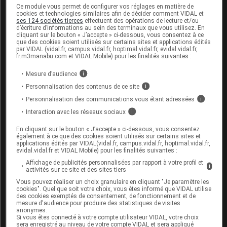
rapportés au réseau d'addictovigilance français a plus que
Ce module vous permet de configurer vos réglages en matière de
cookies et technologies similaires afin de décider comment VIDAL et
doublé entre 2006 et 2015. Cette problématique touche
ses 124 sociétés tierces
effectuent des opérations de lecture et/ou
d’écriture d’informations au sein des terminaux que vous utilisez. En
principalement des patients qui consomment initialement un
cliquant sur le bouton « J’accepte » ci-dessous, vous consentez à ce
que des cookies soient utilisés sur certains sites et applications édités
antalgique opioïde pour soulager une douleur, qui
par VIDAL (vidal.fr, campus.vidal.fr, hoptimal.vidal.fr, evidal.vidal.fr,
fr.m3manabu.com et VIDAL Mobile) pour les finalités suivantes :
développent une dépendance primaire à leur traitement et
parfois le mésusent. De nouveau, les femmes sont
Mesure d’audience
i
majoritairement concernées.
Personnalisation des contenus de ce site
i
Personnalisation des communications vous étant adressées
i
Le tramadol est le premier antalgique opioïde rapporté dans
Interaction avec les réseaux sociaux
i
les notifications d'usage problématique de ce réseau. L'usage
problématique de la morphine et de l'oxycodone se
En cliquant sur le bouton « J’accepte » ci-dessous, vous consentez
également à ce que des cookies soient utilisés sur certains sites et
démarque des autres opioïdes car, en plus de patients
applications édités par VIDAL(vidal.fr, campus.vidal.fr, hoptimal.vidal.fr,
evidal.vidal.fr et VIDAL Mobile) pour les finalités suivantes :
initialement traités pour une douleur, une population plus
Affichage de publicités personnalisées par rapport à votre profil et
i
masculine, plus jeune, d'usagers de drogues se dégage des
activités sur ce site et des sites tiers
notifications rapportées au réseau.
Vous pouvez réaliser un choix granulaire en cliquant "Je paramètre les
cookies". Quel que soit votre choix, vous êtes informé que VIDAL utilise
des cookies exemptés de consentement, de fonctionnement et de
mesure d'audience pour produire des statistiques de visites
Le tramadol, premier antalgique opioïde
anonymes.
responsable de mésusages
Si vous êtes connecté à votre compte utilisateur VIDAL, votre choix
sera enregistré au niveau de votre compte VIDAL et sera appliqué