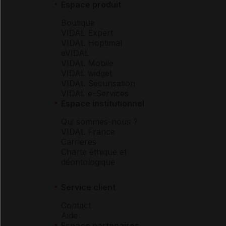
Espace produit
Boutique
VIDAL Expert
VIDAL Hoptimal
eVIDAL
VIDAL Mobile
VIDAL widget
VIDAL Sécurisation
VIDAL e-Services
Espace institutionnel
Qui sommes-nous ?
VIDAL France
Carrières
Charte éthique et
déontologique
Service client
Contact
Aide
Espace partenaires