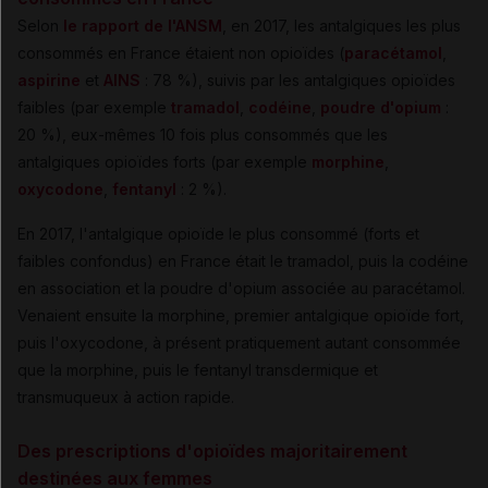
Selon
le rapport de l'ANSM
, en 2017, les antalgiques les plus
consommés en France étaient non opioïdes (
paracétamol
,
aspirine
et
AINS
: 78 %), suivis par les antalgiques opioïdes
faibles (par exemple
tramadol
,
codéine
,
poudre d'opium
:
20 %), eux-mêmes 10 fois plus consommés que les
antalgiques opioïdes forts (par exemple
morphine
,
oxycodone
,
fentanyl
: 2 %).
En 2017, l'antalgique opioïde le plus consommé (forts et
faibles confondus) en France était le tramadol, puis la codéine
en association et la poudre d'opium associée au paracétamol.
Venaient ensuite la morphine, premier antalgique opioïde fort,
puis l'oxycodone, à présent pratiquement autant consommée
que la morphine, puis le fentanyl transdermique et
transmuqueux à action rapide.
Des prescriptions d'opioïdes majoritairement
destinées aux femmes