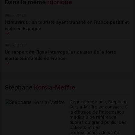
Dans la même
rubrique
06 août 2026
Hantavirus : un touriste ayant transité en France positif et
isolé en Espagne
06 août 2026
Un rapport de l'Igas interroge les causes de la forte
mortalité infantile en France
Stéphane
Korsia-Meffre
Depuis trente ans, Stéphane
Korsia-Meffre se consacre à
la diffusion de l’information
médicale de référence
auprès du grand public, des
patients et des
professionnels de santé.