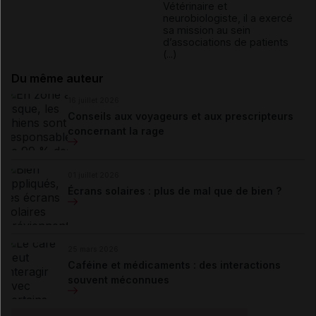
Vétérinaire et
neurobiologiste, il a exercé
sa mission au sein
d’associations de patients
(...)
Du même auteur
16 juillet 2026
Conseils aux voyageurs et aux prescripteurs
concernant la rage
01 juillet 2026
Écrans solaires : plus de mal que de bien ?
25 mars 2026
Caféine et médicaments : des interactions
souvent méconnues