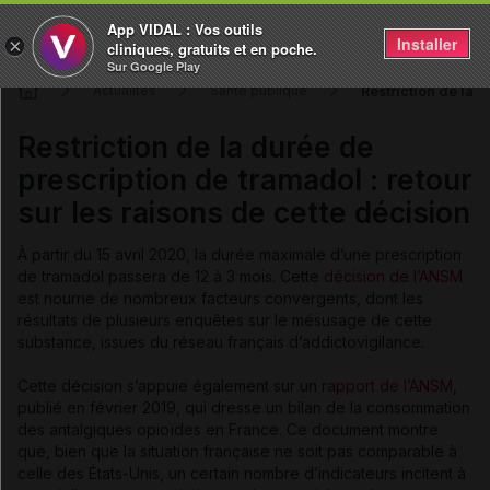
App VIDAL : Vos outils
Installer
×
cliniques, gratuits et en poche.
Sur Google Play
Restriction de la d
Actualités
Santé publique
Restriction de la durée de
prescription de tramadol : retour
sur les raisons de cette décision
À partir du 15 avril 2020, la durée maximale d’une prescription
de tramadol passera de 12 à 3 mois. Cette
décision de l’ANSM
est nourrie de nombreux facteurs convergents, dont les
résultats de plusieurs enquêtes sur le mésusage de cette
substance, issues du réseau français d’addictovigilance.
Cette décision s’appuie également sur un
rapport de l’ANSM
,
publié en février 2019, qui dresse un bilan de la consommation
des antalgiques opioïdes en France. Ce document montre
que, bien que la situation française ne soit pas comparable à
celle des États-Unis, un certain nombre d’indicateurs incitent à