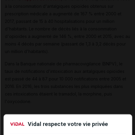
à la consommation d'antalgiques opioïdes obtenus sur
prescription médicale a augmenté de 167 % entre 2000 et
2017, passant de 15 à 40 hospitalisations pour un million
d'habitants. Le nombre de décès liés à la consommation
d'opioïdes a augmenté de 146 %, entre 2000 et 2015, avec au
moins 4 décès par semaine (passant de 1,3 à 3,2 décès pour
un million d'habitants).
Dans la Banque nationale de pharmacovigilance (BNPV), le
taux de notifications d'intoxication aux antalgiques opioïdes
est passé de 44 à 87 pour 10 000 notifications entre 2005 et
2016. En 2016, les trois substances les plus impliquées dans
ces intoxications étaient le tramadol, la morphine, puis
l'oxycodone.
Des signalements de troubles d'usage qui ont plus
Vidal respecte votre vie privée
que doublé en 10 ans
La part des cas de trouble d'usage des antalgiques opioïdes