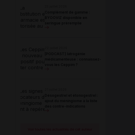
23 juillet 2026
Complément de gamme :
BYOOVIZ disponible en
seringue préremplie
22 juillet 2026
[PODCAST] Iatrogénie
médicamenteuse : connaissez-
vous les Ceppim ?
21 juillet 2026
Désogestrel et étonogestrel :
ajout du méningiome à la liste
des contre-indications
Voir toutes les actualités de cet auteur