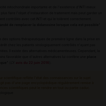
cité mitochondriale importante et de l'existence d'INTI mieux
 plus faire l'objet d'instauration de traitement mais peut garder un
ent contrôlés avec cet INTI et qui le tolèrent correctement.
ndé de remplacer la didanosine lorsque cela est possible
"
tie des options thérapeutiques de première ligne dans la prise en
térêt chez les patients virologiquement contrôlés n'ayant pas
iées. Il existe des alternatives médicamenteuses. Cependant, la
ns favorable que d'autres alternatives lui confère une
place
ique
" (
Cf
.
avis du 22 juin 2016
).
ur scientifique reflète l'état des connaissances sur le sujet
e s'agit pas d'une page encyclopédique régulièrement remise à
ances scientifiques peut le rendre en tout ou partie caduc.
tologique