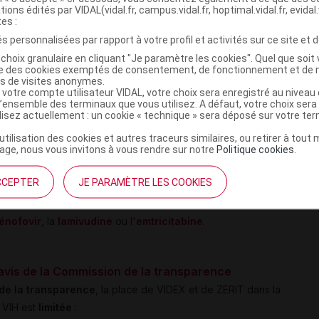
tions édités par VIDAL(vidal.fr, campus.vidal.fr, hoptimal.vidal.fr, evidal.
hérique
,
tes :
es
s personnalisées par rapport à votre profil et activités sur ce site et d
choix granulaire en cliquant "Je paramètre les cookies". Quel que soit 
pour la didanosine, signaux additionnels
ise des cookies exemptés de consentement, de fonctionnement et de 
es de visites anonymes.
congénitales et de tumeurs
chez l'enfant de
 votre compte utilisateur VIDAL, votre choix sera enregistré au nivea
nt la grossesse.
l’ensemble des terminaux que vous utilisez. A défaut, votre choix ser
ilisez actuellement : un cookie « technique » sera déposé sur votre te
’utilisation des cookies et autres traceurs similaires, ou retirer à tou
ge, nous vous invitons à vous rendre sur notre
Politique cookies
.
utiques
au profil d'efficacité et de sécurité
plus favorable
(
Cf
.
CCEPTER
JE PARAMÈTRE LES COOKIES
: en pratique, au sein de leur classe pharmacologique, la
us utilisées dans les trithérapies
au profit d'
INTI dotés d'un
ténofovir
, la
lamivudine
ou l'
emtricitabine
.
 avis de la Commission de la transparence
de la transparence
, la place de VIDEX et de ZERIT dans la
a VIH est
limitée
: