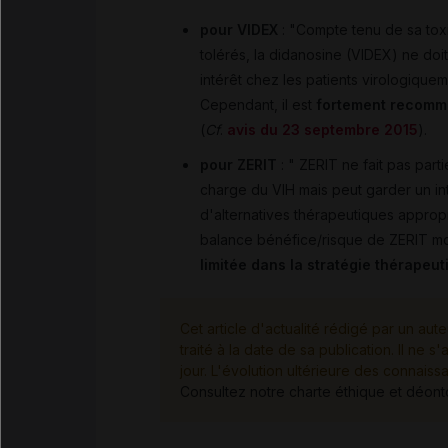
pour VIDEX
: "Compte tenu de sa toxi
tolérés, la didanosine (VIDEX) ne doit
intérêt chez les patients virologiquem
Cependant, il est
fortement recomma
(
Cf
.
avis du 23 septembre 2015
).
pour ZERIT
: " ZERIT ne fait pas par
charge du VIH mais peut garder un in
d'alternatives thérapeutiques appropr
balance bénéfice/risque de ZERIT moi
limitée dans la stratégie thérapeut
Cet article d'actualité rédigé par un aute
traité à la date de sa publication. Il n
jour. L'évolution ultérieure des connaiss
Consultez notre charte éthique et déon