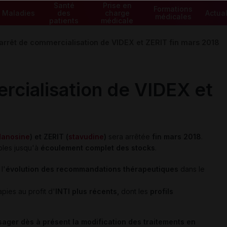
Santé
Prise en
Formations
Maladies
des
charge
Actual
médicales
patients
médicale
 arrêt de commercialisation de VIDEX et ZERIT fin mars 2018
rcialisation de VIDEX et
danosine
) et ZERIT (
stavudine
)
sera arrêtée
fin mars 2018
.
ibles jusqu'à
écoulement complet des stocks
.
l'
évolution des recommandations thérapeutiques
dans le
apies au profit d'
INTI plus récents,
dont les
profils
sager dès à présent la modification des traitements en