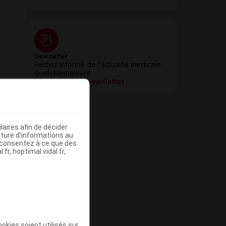
Newsletter
Restez informé de l’actualité médicale
quotidiennement
S’inscrire à la newsletter
aires afin de décider
iture d’informations au
s consentez à ce que des
fr, hoptimal.vidal.fr,
okies soient utilisés sur