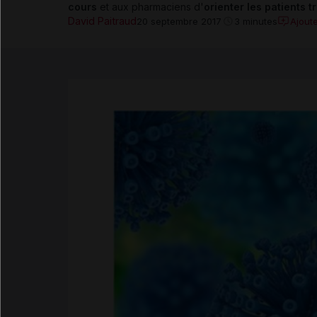
cours
et aux pharmaciens d'
orienter les patients t
David Paitraud
Ajout
20 septembre 2017
3 minutes