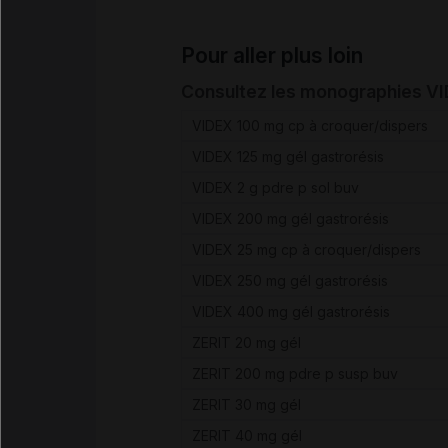
Pour aller plus loin
Consultez les monographies V
VIDEX 100 mg cp à croquer/dispers
VIDEX 125 mg gél gastrorésis
VIDEX 2 g pdre p sol buv
VIDEX 200 mg gél gastrorésis
VIDEX 25 mg cp à croquer/dispers
VIDEX 250 mg gél gastrorésis
VIDEX 400 mg gél gastrorésis
ZERIT 20 mg gél
ZERIT 200 mg pdre p susp buv
ZERIT 30 mg gél
ZERIT 40 mg gél