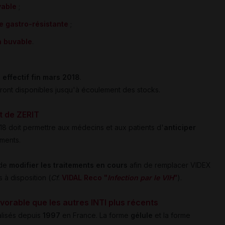
vable
;
e gastro-résistante
;
n buvable
.
a
effectif fin mars 2018
.
eront disponibles jusqu'à écoulement des stocks.
et de ZERIT
018 doit permettre aux médecins et aux patients d'
anticiper
ments.
 de
modifier les traitements en cours
afin de remplacer VIDEX
 à disposition (
Cf
.
VIDAL Reco "
Infection par le VIH
"
).
vorable que les autres INTI plus récents
lisés depuis
1997
en France. La forme
gélule
et la forme