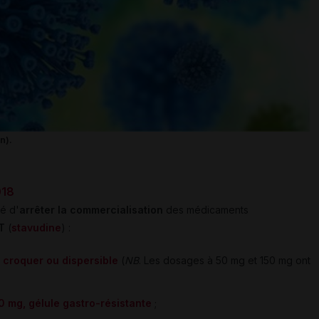
n).
018
dé d'
arrêter la commercialisation
des médicaments
IT
(
stavudine
) :
 croquer ou dispersible
(
NB
. Les dosages à 50 mg et 150 mg ont
 mg, gélule gastro-résistante
;