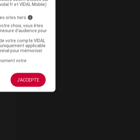
vidal.fr et VIDAL Mobile)
es sites tiers
i
votre choix, vous êtes
mesure d'audience pour
u de votre compte VIDAL
a uniquement applicable
rminal pour mémoriser
t moment votre
J'ACCEPTE