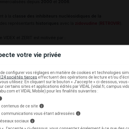
mmercialisées depuis
2000
et
2006
.
nt à la
classe des inhibiteurs nucléosidiques de la
t des représentants
historiques
avec la
zidovudine
(
RETROVIR
).
de VIDEX et ZERIT est motivée par :
thérapeutiques
relatives au traitement de l'infection par le VIH :
pecte votre vie privée
lte, l'enfant et la femme enceinte
(
Cf
.
Encadré 1
), VIDEX et
ommandations thérapeutiques
(
Rapport Morlat novembre 2016
nitiation d'un traitement antirétroviral, ni dans les situations d'échec
e configurer vos réglages en matière de cookies et technologies simil
124 sociétés tierces
effectuent des opérations de lecture et/ou d’écr
ous utilisez. En cliquant sur le bouton « J’accepte » ci-dessous, vou
ur certains sites et applications édités par VIDAL (vidal.fr, campus.vidal.
abu.com et VIDAL Mobile) pour les finalités suivantes :
i
ité de la didanosine et de la stavudine
 contenus de ce site
i
s communications vous étant adressées
i
riale
avec
hyperlactatémie
,
 réseaux sociaux
i
on « J’accepte » ci-dessous, vous consentez également à ce que des co