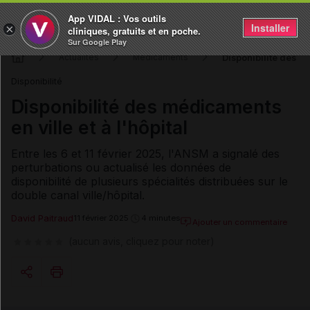
App VIDAL : Vos outils
Installer
×
cliniques, gratuits et en poche.
Sur Google Play
Disponibilité des mé
Actualités
Médicaments
Disponibilité
Disponibilité des médicaments
en ville et à l'hôpital
Entre les 6 et 11 février 2025, l'ANSM a signalé des
perturbations ou actualisé les données de
disponibilité de plusieurs spécialités distribuées sur le
double canal ville/hôpital.
David Paitraud
11 février 2025
4 minutes
Ajouter un commentaire
(aucun avis, cliquez pour noter)
Copier l'url