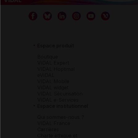
Espace produit
Boutique
VIDAL Expert
VIDAL Hoptimal
eVIDAL
VIDAL Mobile
VIDAL widget
VIDAL Sécurisation
VIDAL e-Services
Espace institutionnel
Qui sommes-nous ?
VIDAL France
Carrières
Charte éthique et