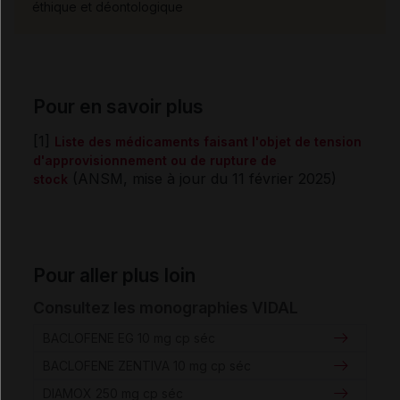
éthique et déontologique
Pour en savoir plus
[1]
Liste des médicaments faisant l'objet de tension
d'approvisionnement ou de rupture de
(ANSM, mise à jour du 11 février 2025)
stock
Pour aller plus loin
Consultez les monographies VIDAL
BACLOFENE EG 10 mg cp séc
BACLOFENE ZENTIVA 10 mg cp séc
DIAMOX 250 mg cp séc