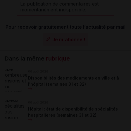
La publication de commentaires est
momentanément indisponible.
Pour recevoir gratuitement toute l’actualité par mail
Je m'abonne !
Dans la même
rubrique
06 août 2026
Disponibilités des médicaments en ville et à
l'hôpital (semaines 31 et 32)
06 août 2026
Hôpital : état de disponibilité de spécialités
hospitalières (semaines 31 et 32)