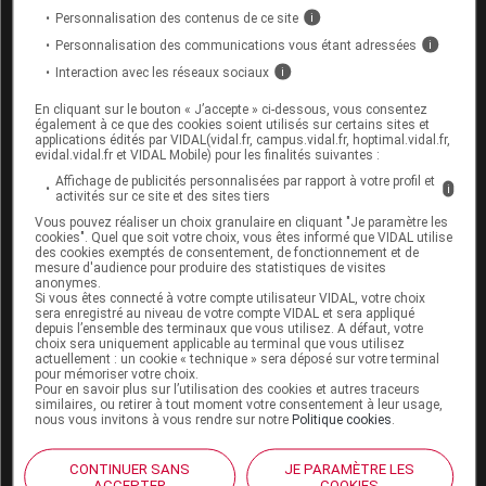
mg
,
150 mg
suspension injectable à libération
Personnalisation des contenus de ce site
i
prolongée (
palipéridone
)
Personnalisation des communications vous étant adressées
i
Interaction avec les réseaux sociaux
i
État de disponibilité selon l'ANSM
En cliquant sur le bouton « J’accepte » ci-dessous, vous consentez
également à ce que des cookies soient utilisés sur certains sites et
applications édités par VIDAL(vidal.fr, campus.vidal.fr, hoptimal.vidal.fr,
Tension d'approvisionnement
persistantes
evidal.vidal.fr et VIDAL Mobile) pour les finalités suivantes :
(
cf.
notre article du 23 juillet 2024
)
Affichage de publicités personnalisées par rapport à votre profil et
i
activités sur ce site et des sites tiers
Distribution contingentée sur le marché de ville
Vous pouvez réaliser un choix granulaire en cliquant "Je paramètre les
cookies". Quel que soit votre choix, vous êtes informé que VIDAL utilise
des cookies exemptés de consentement, de fonctionnement et de
Mise à disposition exceptionnelle et transitoire
mesure d'audience pour produire des statistiques de visites
d’unités de la spécialité
Xeplion 50 mg,
anonymes.
Si vous êtes connecté à votre compte utilisateur VIDAL, votre choix
suspension injectable à libération prolongée
,
sera enregistré au niveau de votre compte VIDAL et sera appliqué
depuis l’ensemble des terminaux que vous utilisez. A défaut, votre
initialement destinées au marché belge depuis le
choix sera uniquement applicable au terminal que vous utilisez
actuellement : un cookie « technique » sera déposé sur votre terminal
13 janvier 2025
pour mémoriser votre choix.
Pour en savoir plus sur l’utilisation des cookies et autres traceurs
Remise à disposition normale indéterminée
similaires, ou retirer à tout moment votre consentement à leur usage,
nous vous invitons à vous rendre sur notre
Politique cookies
.
Complément d'information par le
CONTINUER SANS
JE PARAMÈTRE LES
ACCEPTER
COOKIES