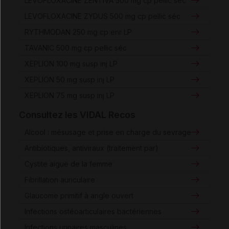
LEVOFLOXACINE ZENTIVA 500 mg cp pellic séc
LEVOFLOXACINE ZYDUS 500 mg cp pellic séc
RYTHMODAN 250 mg cp enr LP
TAVANIC 500 mg cp pellic séc
XEPLION 100 mg susp inj LP
XEPLION 50 mg susp inj LP
XEPLION 75 mg susp inj LP
Consultez les VIDAL Recos
Alcool : mésusage et prise en charge du sevrage
Antibiotiques, antiviraux (traitement par)
Cystite aiguë de la femme
Fibrillation auriculaire
Glaucome primitif à angle ouvert
Infections ostéoarticulaires bactériennes
Infections urinaires masculines