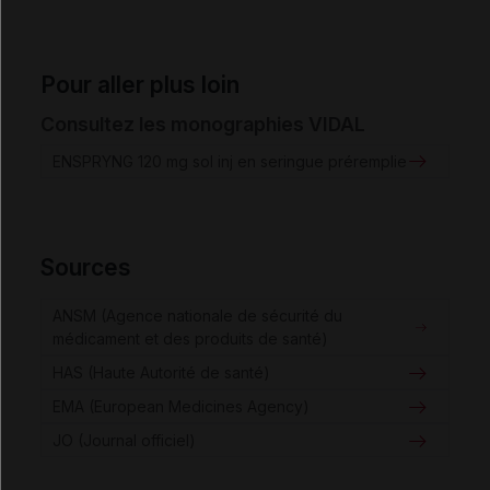
Pour aller plus loin
Consultez les monographies VIDAL
ENSPRYNG 120 mg sol inj en seringue préremplie
Sources
ANSM (Agence nationale de sécurité du
médicament et des produits de santé)
HAS (Haute Autorité de santé)
EMA (European Medicines Agency)
JO (Journal officiel)