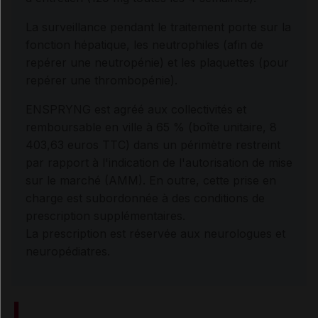
La surveillance pendant le traitement porte sur la
fonction hépatique, les neutrophiles (afin de
repérer une neutropénie) et les plaquettes (pour
repérer une thrombopénie).
ENSPRYNG est agréé aux collectivités et
remboursable en ville à 65 % (boîte unitaire, 8
403,63 euros TTC) dans un périmètre restreint
par rapport à l'indication de l'autorisation de mise
sur le marché (AMM). En outre, cette prise en
charge est subordonnée à des conditions de
prescription supplémentaires.
La prescription est réservée aux neurologues et
neuropédiatres.
L