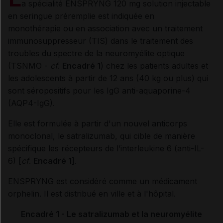
a spécialité ENSPRYNG 120 mg solution injectable
en seringue préremplie est indiquée en
monothérapie ou en association avec un traitement
immunosuppresseur (TIS) dans le traitement des
troubles du spectre de la neuromyélite optique
(TSNMO -
cf
.
Encadré 1
) chez les patients adultes et
les adolescents à partir de 12 ans (40 kg ou plus) qui
sont séropositifs pour les IgG anti-aquaporine-4
(AQP4-IgG).
Elle est formulée à partir d'un nouvel anticorps
monoclonal, le satralizumab, qui cible de manière
spécifique les récepteurs de l’interleukine 6 (anti-IL-
6) [
cf
.
Encadré 1
].
ENSPRYNG est considéré comme un médicament
orphelin. Il est distribué en ville et à l'hôpital.
Encadré 1 - Le satralizumab et la neuromyélite