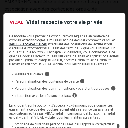
ENSPRYNG peut être utilisé en monothérapie ou en
association avec des corticoïdes oraux, de
l'azathioprine, ou du mycophénolate mofétil.
Vidal respecte votre vie privée
Schéma posologique : recommandation et
Ce module vous permet de configurer vos réglages en matière de
ajustement
cookies et technologies similaires afin de décider comment VIDAL et
ses 124 sociétés tierces
effectuent des opérations de lecture et/ou
d’écriture d’informations au sein des terminaux que vous utilisez. En
La posologie chez les patients adolescents de 12 ans
cliquant sur le bouton « J’accepte » ci-dessous, vous consentez à ce
que des cookies soient utilisés sur certains sites et applications édités
et plus avec un poids corporel supérieur ou égal à 40
par VIDAL (vidal.fr, campus.vidal.fr, hoptimal.vidal.fr, evidal.vidal.fr,
fr.m3manabu.com et VIDAL Mobile) pour les finalités suivantes :
kg et chez les patients adultes est identique.
Mesure d’audience
i
Le schéma posologique recommandé est le suivant :
Personnalisation des contenus de ce site
i
Personnalisation des communications vous étant adressées
i
une dose de charge : 120 mg par injection SC
Interaction avec les réseaux sociaux
i
toutes les 2 semaines pour les 3 premières
administrations (semaines 0, 2 et 4) ;
En cliquant sur le bouton « J’accepte » ci-dessous, vous consentez
également à ce que des cookies soient utilisés sur certains sites et
applications édités par VIDAL(vidal.fr, campus.vidal.fr, hoptimal.vidal.fr,
doses d'entretien : 120 mg par injection SC toutes
evidal.vidal.fr et VIDAL Mobile) pour les finalités suivantes :
les 4 semaines.
Affichage de publicités personnalisées par rapport à votre profil et
i