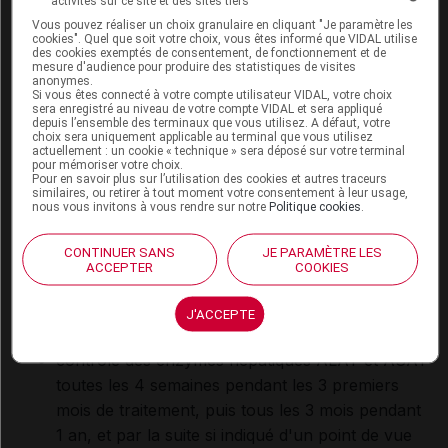
activités sur ce site et des sites tiers
Certaines situations imposent d'ajuster la posologie
Vous pouvez réaliser un choix granulaire en cliquant "Je paramètre les
cookies". Quel que soit votre choix, vous êtes informé que VIDAL utilise
voire d'interrompre le traitement :
des cookies exemptés de consentement, de fonctionnement et de
mesure d'audience pour produire des statistiques de visites
anonymes.
Si vous êtes connecté à votre compte utilisateur VIDAL, votre choix
anomalie des enzymes hépatiques : taux
sera enregistré au niveau de votre compte VIDAL et sera appliqué
d'alanine aminotransférase (ALAT) ou
depuis l’ensemble des terminaux que vous utilisez. A défaut, votre
choix sera uniquement applicable au terminal que vous utilisez
d'aspartate transaminase (ASAT), bilirubine ;
actuellement : un cookie « technique » sera déposé sur votre terminal
pour mémoriser votre choix.
Pour en savoir plus sur l’utilisation des cookies et autres traceurs
neutropénie ;
similaires, ou retirer à tout moment votre consentement à leur usage,
nous vous invitons à vous rendre sur notre
Politique cookies
.
thrombopénie.
CONTINUER SANS
JE PARAMÈTRE LES
Ces paramètres biologiques (enzymes hépatiques,
ACCEPTER
COOKIES
neutrophiles, plaquettes) doivent être étroitement
surveillés :
J'ACCEPTE
contrôle des enzymes hépatiques ALAT et ASAT
toutes les 4 semaines pendant les 3 premiers
mois de traitement, puis tous les 3 mois pendant
1 an, et par la suite si indiqué d'un point de vue