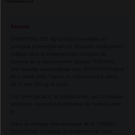
l'interleukine 6
Résumé
ENSPRYNG 120 mg solution injectable en
seringue préremplie est un nouveau médicament
indiqué dans le traitement des troubles du
spectre de la neuromyélite optique (TSNMO),
une maladie neurologique rare. ENSPRYNG peut
être utilisé chez l'adulte et l'adolescent à partir
de 12 ans (40 kg et plus).
Son principe actif, le satralizumab, est un nouvel
anticorps monoclonal inhibiteur de l'interleukine
6.
Dans la stratégie thérapeutique de la TSNMO,
ENSPRYNG constitue un traitement de fond