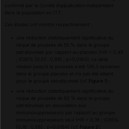
confirmé par le Comité d’adjudication indépendant
dans la population en ITT.
Ces études ont montré respectivement :
une réduction statistiquement significative du
risque de poussée de 55 % dans le groupe
satralizumab par rapport au placebo (HR = 0,45
; IC95% [0,23 ; 0,89] ; p=0,0184). Le délai
médian jusqu’à la poussée a été 128,3 semaines
dans le groupe placebo et n’a pas été atteint
pour le groupe satralizumab (
cf
.
Figure 1
) ;
une réduction statistiquement significative du
risque de poussée de 62 % dans le groupe
satralizumab en association aux
immunosuppresseurs par rapport au groupe
immunosuppresseurs seul (HR = 0,38 ; IC95%
[0,16 ; 0,88] ; p=0,0184) [
cf
.
Figure 2
].