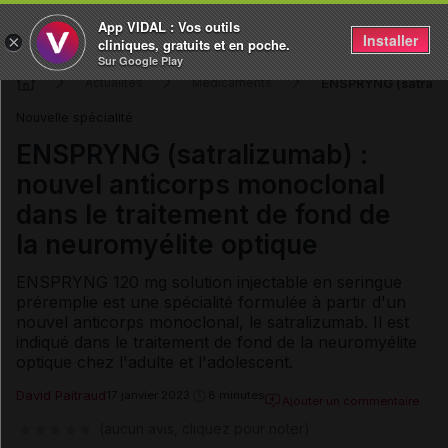
App VIDAL : Vos outils
Installer
×
cliniques, gratuits et en poche.
Sur Google Play
ENSPRYNG (satralizu
Actualités
Médicaments
Nouvelle spécialité
ENSPRYNG (satralizumab) :
nouvel anticorps monoclonal
dans le traitement de fond de
la neuromyélite optique
ENSPRYNG 120 mg solution injectable en seringue
préremplie est une spécialité formulée à partir d'un
nouvel anticorps monoclonal, le satralizumab. Il est
indiqué dans le traitement de fond de la neuromyélite
optique chez l'adulte et l'adolescent.
David Paitraud
17 janvier 2023
8 minutes
Ajouter un commentaire
(aucun avis, cliquez pour noter)