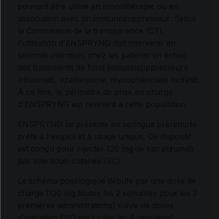
pouvant être utilisé en monothérapie ou en
association avec un immunosuppresseur. Selon
la Commission de la transparence (CT),
l'utilisation d'ENSPRYNG doit intervenir en
seconde intention, chez les patients en échec
des traitements de fond immunosuppresseurs
(rituximab, azathioprine, mycophénolate mofétil).
À ce titre, le périmètre de prise en charge
d'ENSPRYNG est restreint à cette population.
ENSPRYNG se présente en seringue préremplie
prête à l'emploi et à usage unique. Ce dispositif
est conçu pour injecter 120 mg de satralizumab
par voie sous-cutanée (SC).
Le schéma posologique débute par une dose de
charge (120 mg toutes les 2 semaines pour les 3
premières administrations) suivie de doses
d'entretien (120 mg toutes les 4 semaines).