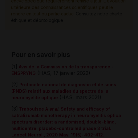
encyclopédique régulièrement remise à jour. L'évolution
ultérieure des connaissances scientifiques peut le
rendre en tout ou partie caduc.
Consultez notre charte
éthique et déontologique
Pour en savoir plus
[1]
Avis de la Commission de la transparence -
(HAS, 17 janvier 2022)
ENSPRYNG
[2]
Protocole national de diagnostic et de soins
(PNDS) relatif aux maladies du spectre de la
(HAS, mars 2021)
neuromyélite optique
[3]
Traboulsee A
et al.
Safety and efficacy of
satralizumab monotherapy in neuromyelitis optica
spectrum disorder: a randomised, double-blind,
multicentre, placebo-controlled phase 3 trial.
Lancet Neurol., 2020 May; 19(5): 402-412.