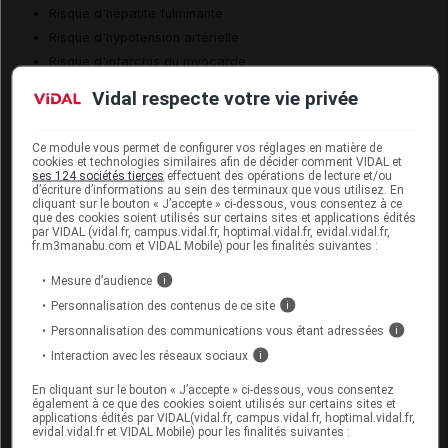
Risque d'hépatite fulminante
Risque d'hypotension artérielle
Risque d'infarctus du myocarde
Risque d'infection sévère
Vidal respecte votre vie privée
Risque d'insuffisance cardiaque
Risque d'interférence avec les examens de laboratoire
Ce module vous permet de configurer vos réglages en matière de
Risque d'oedème pulmonaire
cookies et technologies similaires afin de décider comment VIDAL et
ses 124 sociétés tierces
effectuent des opérations de lecture et/ou
Risque de fibrillation auriculaire
d’écriture d’informations au sein des terminaux que vous utilisez. En
cliquant sur le bouton « J’accepte » ci-dessous, vous consentez à ce
Risque de leucoencéphalopathie multifocale progressive
que des cookies soient utilisés sur certains sites et applications édités
Risque de méningo-encéphalite
par VIDAL (vidal.fr, campus.vidal.fr, hoptimal.vidal.fr, evidal.vidal.fr,
fr.m3manabu.com et VIDAL Mobile) pour les finalités suivantes :
Risque de réaction cutanée sévère
Risque de réaction d'hypersensibilité
Mesure d’audience
i
Risque de réaction liée à la perfusion
Personnalisation des contenus de ce site
i
Risque de réactivation de l'hépatite B
Personnalisation des communications vous étant adressées
i
Risque de stimulation de tumeur
Interaction avec les réseaux sociaux
i
Risque de syndrome de libération de cytokines
En cliquant sur le bouton « J’accepte » ci-dessous, vous consentez
Risque de syndrome de lyse tumorale
également à ce que des cookies soient utilisés sur certains sites et
applications édités par VIDAL(vidal.fr, campus.vidal.fr, hoptimal.vidal.fr,
Risque de syndrome de Stevens-Johnson ou de syndrome
evidal.vidal.fr et VIDAL Mobile) pour les finalités suivantes :
de Lyell