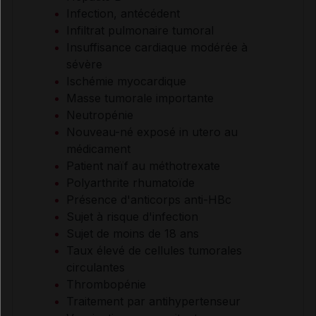
Infection, antécédent
Infiltrat pulmonaire tumoral
Insuffisance cardiaque modérée à
sévère
Ischémie myocardique
Masse tumorale importante
Neutropénie
Nouveau-né exposé in utero au
médicament
Patient naïf au méthotrexate
Polyarthrite rhumatoïde
Présence d'anticorps anti-HBc
Sujet à risque d'infection
Sujet de moins de 18 ans
Taux élevé de cellules tumorales
circulantes
Thrombopénie
Traitement par antihypertenseur