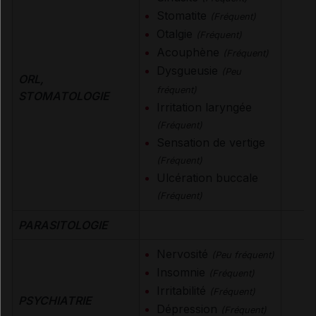
Stomatite
(Fréquent)
Otalgie
(Fréquent)
Acouphène
(Fréquent)
Dysgueusie
(Peu
ORL,
fréquent)
STOMATOLOGIE
Irritation laryngée
(Fréquent)
Sensation de vertige
(Fréquent)
Ulcération buccale
(Fréquent)
PARASITOLOGIE
Nervosité
(Peu fréquent)
Insomnie
(Fréquent)
Irritabilité
(Fréquent)
PSYCHIATRIE
Dépression
(Fréquent)