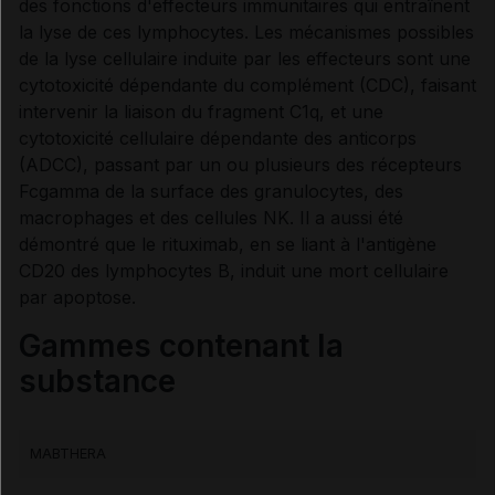
des fonctions d'effecteurs immunitaires qui entraînent
Contre-indications
la lyse de ces lymphocytes. Les mécanismes possibles
de la lyse cellulaire induite par les effecteurs sont une
Précautions
cytotoxicité dépendante du complément (CDC), faisant
intervenir la liaison du fragment C1q, et une
cytotoxicité cellulaire dépendante des anticorps
Interactions médicamenteuses
(ADCC), passant par un ou plusieurs des récepteurs
Fcgamma de la surface des granulocytes, des
Grossesse et allaitement
macrophages et des cellules NK. Il a aussi été
démontré que le rituximab, en se liant à l'antigène
Fertilité et Grossesse
CD20 des lymphocytes B, induit une mort cellulaire
par apoptose.
Risques liés au traitement
Gammes contenant la
substance
Surveillances du patient
MABTHERA
Mesures à associer au traitement