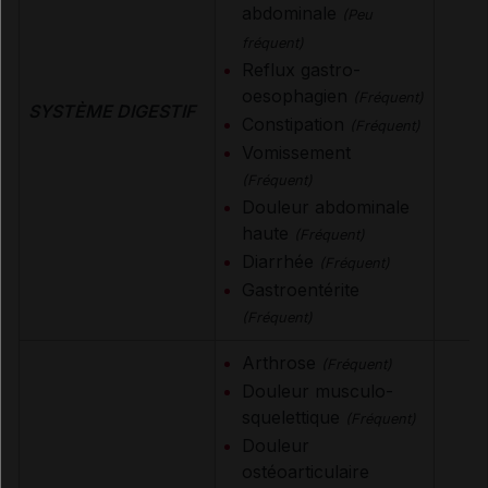
abdominale
(Peu
fréquent)
Reflux gastro-
oesophagien
(Fréquent)
SYSTÈME DIGESTIF
Constipation
(Fréquent)
Vomissement
(Fréquent)
Douleur abdominale
haute
(Fréquent)
Diarrhée
(Fréquent)
Gastroentérite
(Fréquent)
Arthrose
(Fréquent)
Douleur musculo-
squelettique
(Fréquent)
Douleur
ostéoarticulaire