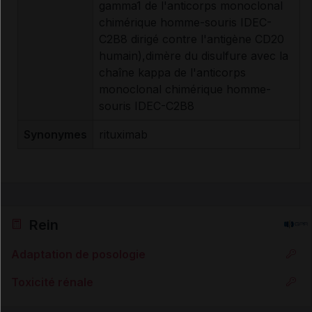
gamma1 de l'anticorps monoclonal
chimérique homme-souris IDEC-
C2B8 dirigé contre l'antigène CD20
humain),dimère du disulfure avec la
chaîne kappa de l'anticorps
monoclonal chimérique homme-
souris IDEC-C2B8
Synonymes
rituximab
Rein
Adaptation de posologie
Toxicité rénale