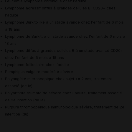
Leucémie lymphoïde chronique chez l'adulte
Lymphome agressif diffus à grandes cellules B, CD20+ chez
l'adulte
Lymphome Burkitt-like à un stade avancé chez l'enfant de 6 mois
à 18 ans
Lymphome de Burkitt à un stade avancé chez l'enfant de 6 mois à
18 ans
Lymphome diffus à grandes cellules B à un stade avancé CD20+
chez l'enfant de 6 mois à 18 ans
Lymphome folliculaire chez l'adulte
Pemphigus vulgaire modéré à sévère
Polyangéite microscopique chez sujet >= 2 ans, traitement
associé (de la)
Polyarthrite rhumatoïde sévère chez l'adulte, traitement associé
de 2e intention (de la)
Purpura thrombopénique immunologique sévère, traitement de 2e
intention (du)