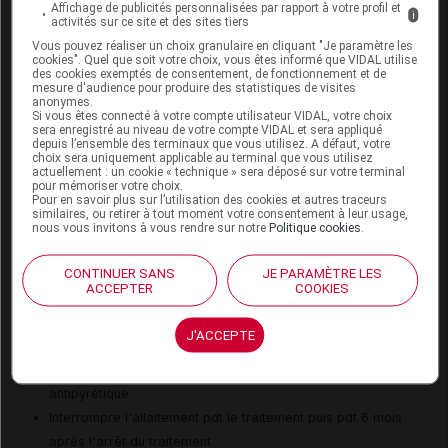
Affichage de publicités personnalisées par rapport à votre profil et
i
Risque de thrombopénie
activités sur ce site et des sites tiers
Vous pouvez réaliser un choix granulaire en cliquant "Je paramètre les
cookies". Quel que soit votre choix, vous êtes informé que VIDAL utilise
des cookies exemptés de consentement, de fonctionnement et de
Surveillances du patient
mesure d'audience pour produire des statistiques de visites
anonymes.
Si vous êtes connecté à votre compte utilisateur VIDAL, votre choix
Surveillance de la formule sanguine pendant le traitement
sera enregistré au niveau de votre compte VIDAL et sera appliqué
depuis l’ensemble des terminaux que vous utilisez. A défaut, votre
Surveillance médicale avec disponibilité de matériel de
choix sera uniquement applicable au terminal que vous utilisez
réanimation pendant le traitement
actuellement : un cookie « technique » sera déposé sur votre terminal
pour mémoriser votre choix.
Surveillance neurologique pendant le traitement
Pour en savoir plus sur l’utilisation des cookies et autres traceurs
similaires, ou retirer à tout moment votre consentement à leur usage,
Surveillance par un test de dépistage d'une infection par
nous vous invitons à vous rendre sur notre
Politique cookies
.
le virus de l'hépatite B avant le traitement
CONTINUER SANS
JE PARAMÈTRE LES
ACCEPTER
COOKIES
Mesures à associer au traitement
J'ACCEPTE
A diluer avant administration
Administrer une prémédication antihistaminique et
antipyrétique
Interrompre l'allaitement pdt le traitement puis pdt 6 mois
après l'arrêt du traitement