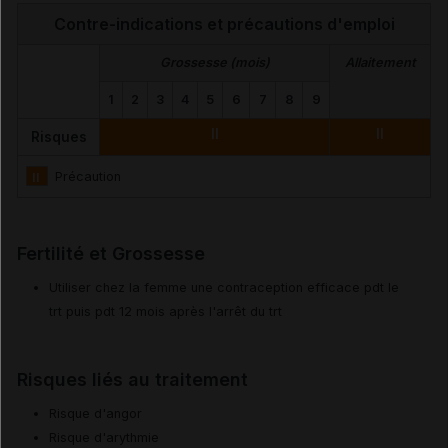
Contre-indications et précautions d'emploi
Grossesse (mois)
Allaitement
1
2
3
4
5
6
7
8
9
II
II
Risques
II
Précaution
Fertilité et Grossesse
Utiliser chez la femme une contraception efficace pdt le
trt puis pdt 12 mois après l'arrêt du trt
Risques liés au traitement
Risque d'angor
Risque d'arythmie