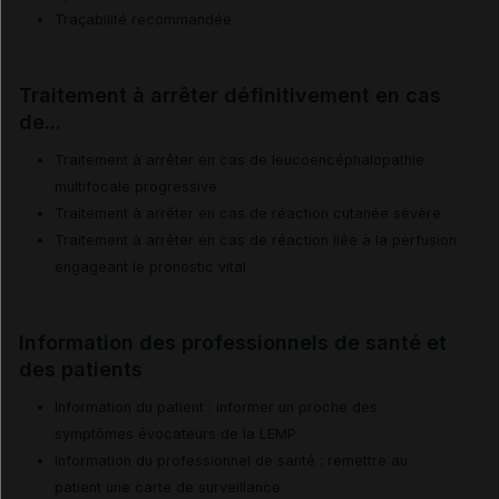
Traçabilité recommandée
Traitement à arrêter définitivement en cas
de...
Traitement à arrêter en cas de leucoencéphalopathie
multifocale progressive
Traitement à arrêter en cas de réaction cutanée sévère
Traitement à arrêter en cas de réaction liée à la perfusion
engageant le pronostic vital
Information des professionnels de santé et
des patients
Information du patient : informer un proche des
symptômes évocateurs de la LEMP
Information du professionnel de santé : remettre au
patient une carte de surveillance