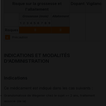
Risque sur la grossesse et
Dopant
Vigilance
l'allaitement
Grossesse (mois)
Allaitement
1
2
3
4
5
6
7
8
9
Risques
II
II
II
Précaution
INDICATIONS ET MODALITÉS
D'ADMINISTRATION
Indications
Ce médicament est indiqué dans les cas suivants :
Granulomatose de Wegener chez le sujet >= 2 ans, traitement
associé (de la)