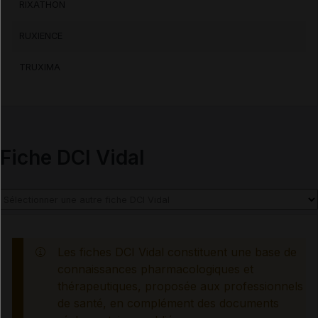
RIXATHON
Traitement à arrêter définitivement en cas de...
RUXIENCE
Information des professionnels de santé et des
patients
TRUXIMA
Effets indésirables
Fiche DCI Vidal
Voir aussi les substances
Rituximab
Les fiches DCI Vidal constituent une base de
connaissances pharmacologiques et
thérapeutiques, proposée aux professionnels
de santé, en complément des documents