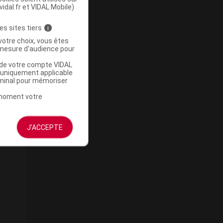
vidal.fr et VIDAL Mobile)
es sites tiers
i
votre choix, vous êtes
mesure d'audience pour
u de votre compte VIDAL
a uniquement applicable
rminal pour mémoriser
t moment votre
J'ACCEPTE