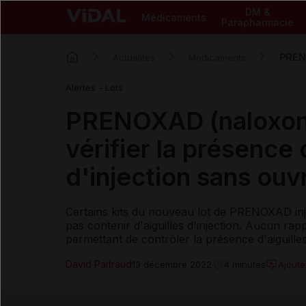
DM &
Médicaments
Parapharmacie
PRENO
Actualités
Médicaments
Alertes - Lots
PRENOXAD (naloxone
vérifier la présence 
d'injection sans ouvri
Certains kits du nouveau lot de PRENOXAD inj
pas contenir d'aiguilles d'injection. Aucun rap
permettant de contrôler la présence d'aiguilles 
David Paitraud
Ajout
13 décembre 2022
4 minutes