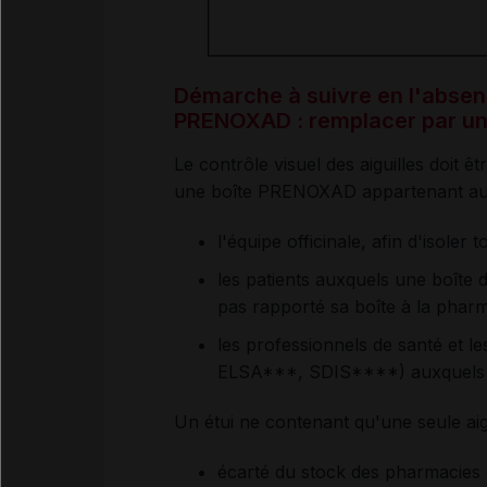
Démarche à suivre en l'absence
PRENOXAD : remplacer par un 
Le contrôle visuel des aiguilles doit ê
une boîte PRENOXAD appartenant au 
l'équipe officinale, afin d'isole
les patients auxquels une boîte d
pas rapporté sa boîte à la pharma
les professionnels de santé et
ELSA***, SDIS****) auxquels une
Un étui ne contenant qu'une seule aigu
écarté du stock des pharmacies d