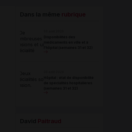
Email
Dans la même
rubrique
06 août 2026
Disponibilités des
médicaments en ville et à
l'hôpital (semaines 31 et 32)
06 août 2026
Hôpital : état de disponibilité
de spécialités hospitalières
(semaines 31 et 32)
David
Paitraud