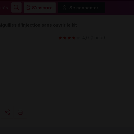
ités
S'inscrire
Se connecter
Rechercher
uilles d'injection sans ouvrir le kit
4,0
(1 note)
Copier l'url