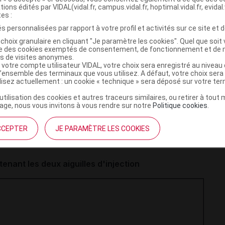
ement par transparence si les aiguilles sont présentes
tions édités par VIDAL(vidal.fr, campus.vidal.fr, hoptimal.vidal.fr, evidal.
tes :
s personnalisées par rapport à votre profil et activités sur ce site et d
ntes, deux carrés foncés peuvent être perçus au milieu du
choix granulaire en cliquant "Je paramètre les cookies". Quel que soit 
e 1
) ;
ise des cookies exemptés de consentement, de fonctionnement et de 
es de visites anonymes.
 un seul carré foncé est visible (
cf.
Image 2
) ;
 votre compte utilisateur VIDAL, votre choix sera enregistré au nivea
l’ensemble des terminaux que vous utilisez. A défaut, votre choix ser
ilisez actuellement : un cookie « technique » sera déposé sur votre te
le, il n'y a pas de carrés sombres visibles par transparence
’utilisation des cookies et autres traceurs similaires, ou retirer à tou
ge, nous vous invitons à vous rendre sur notre
Politique cookies
.
de s'assurer que le kit dispensé ou à dispenser contient
CCEPTER
JE PARAMÈTRE LES COOKIES
peut être utilisé en situation d'urgence) sans avoir à
tui.
tenant les deux aiguilles d'injection