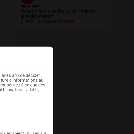
Newsletter
Restez informé de l’actualité médicale
quotidiennement
S’inscrire à la newsletter
aires afin de décider
iture d’informations au
s consentez à ce que des
fr, hoptimal.vidal.fr,
okies soient utilisés sur