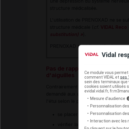
une dépression du système nerveux c
structure médicalisée.
L'utilisation de PRENOXAD ne se su
structure médicale (
cf
.
VIDAL Reco
substitution)
»
).
PRENOXAD peut être délivré avec ou
Vidal res
Pas de rappel de lot, mais un 
Ce module vous permet d
d'aiguilles
comment VIDAL et
ses 
sein des terminaux que v
Contrairement au mois d'octobre, aucu
cookies soient utilisés s
evidal.vidal.fr, fr.m3man
demandé aux utilisateurs et profession
Mesure d’audience
l'étui selon le protocole suivant :
Personnalisation des
Personnalisation de
se placer à proximité d’une sour
Interaction avec les
vérifier la présence des deux aig
En cliquant sur le bout