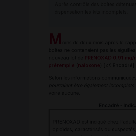
Après contrôle des boîtes détenues
dispensation les kits incomplets.
M
oins de deux mois après le rapp
boîtes ne contenaient pas les aiguilles 
nouveau lot de
PRENOXAD 0,91
mg/m
préremplie
(
naloxone
) [
cf
.
Encadré]
Selon les informations communiquées 
pourraient être également incomplets
voire aucune.
Encadré - Indi
PRENOXAD est indiqué chez l'adulte
opioïdes, caractérisés ou suspectés