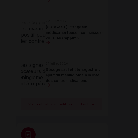
22 juillet 2026
[PODCAST] Iatrogénie
médicamenteuse : connaissez-
vous les Ceppim ?
21 juillet 2026
Désogestrel et étonogestrel :
ajout du méningiome à la liste
des contre-indications
Voir toutes les actualités de cet auteur