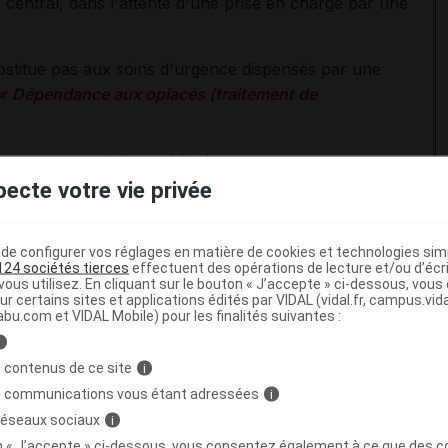
entral, dans l'attente d'une prise en charge par une
bstitue pas aux soins d'urgence dispensés par une
«
Dépendance aux opiacés (traitement de
 sans prescription médicale.
pecte votre vie privée
protocole pour contrôler la présence
e configurer vos réglages en matière de cookies et technologies simil
124 sociétés tierces
effectuent des opérations de lecture et/ou d’écr
ous utilisez. En cliquant sur le bouton « J’accepte » ci-dessous, vou
n rappel du lot 0136175 n'est organisé, mais il est
ur certains sites et applications édités par VIDAL (vidal.fr, campus.vidal.
abu.com et VIDAL Mobile) pour les finalités suivantes :
nels de santé de vérifier la présence des aiguilles dans
i
 contenus de ce site
i
s communications vous étant adressées
i
ce de lumière (fenêtre, lampe) ;
 réseaux sociaux
i
uilles visibles par transparence dans le kit. La couleur
on « J’accepte » ci-dessous, vous consentez également à ce que des co