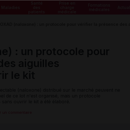
Santé
Prise en
Formations
Maladies
des
charge
Actual
médicales
patients
médicale
XAD (naloxone) : un protocole pour vérifier la présence des aig
) : un protocole pour
des aiguilles
r le kit
ectable (naloxone) distribué sur le marché peuvent ne
pel de ce lot n'est organisé, mais un protocole
sans ouvrir le kit a été élaboré.
er un commentaire