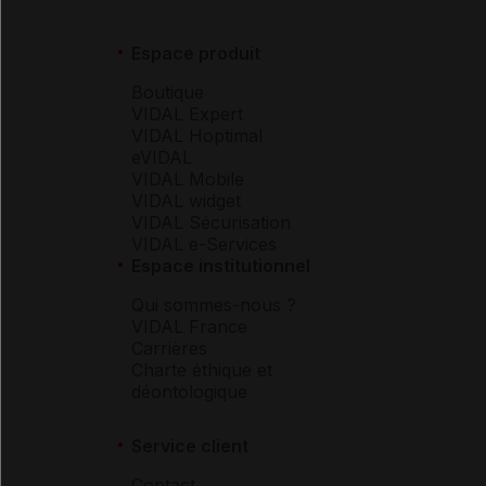
Espace produit
Boutique
VIDAL Expert
VIDAL Hoptimal
eVIDAL
VIDAL Mobile
VIDAL widget
VIDAL Sécurisation
VIDAL e-Services
Espace institutionnel
Qui sommes-nous ?
VIDAL France
Carrières
Charte éthique et
déontologique
Service client
Contact