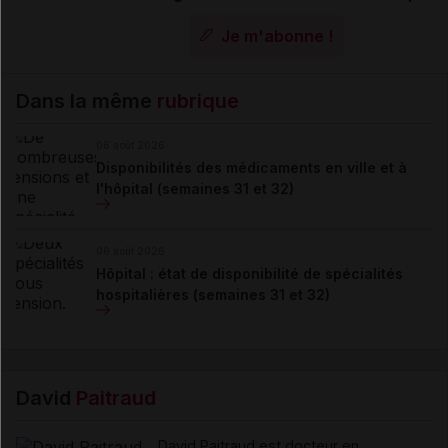
Je m'abonne !
Dans la même
rubrique
06 août 2026
Disponibilités des médicaments en ville et à
l'hôpital (semaines 31 et 32)
06 août 2026
Hôpital : état de disponibilité de spécialités
hospitalières (semaines 31 et 32)
David
Paitraud
David Paitraud est docteur en