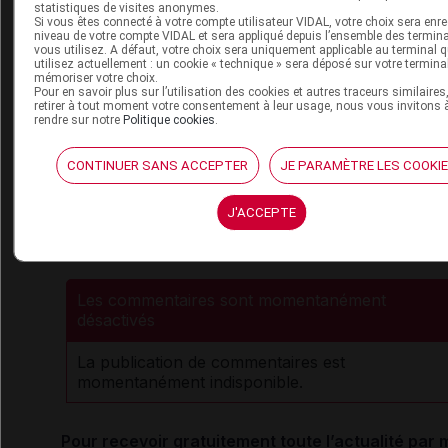
statistiques de visites anonymes.
Si vous êtes connecté à votre compte utilisateur VIDAL, votre choix sera enre
niveau de votre compte VIDAL et sera appliqué depuis l’ensemble des termin
vous utilisez. A défaut, votre choix sera uniquement applicable au terminal 
Sources
utilisez actuellement : un cookie « technique » sera déposé sur votre termina
mémoriser votre choix.
Pour en savoir plus sur l’utilisation des cookies et autres traceurs similaires
ANSM (Agence nationale de sécurité du médicament et des
retirer à tout moment votre consentement à leur usage, nous vous invitons 
rendre sur notre
Politique cookies
.
produits de santé)
HAS (Haute Autorité de santé)
CONTINUER SANS ACCEPTER
JE PARAMÈTRE LES COOKI
EMA (European Medicines Agency)
J'ACCEPTE
JO (Journal officiel)
Les commentaires sont momentanément
désactivés
La publication de commentaires est
momentanément indisponible.
Pour recevoir gratuitement toute l’actualité par m