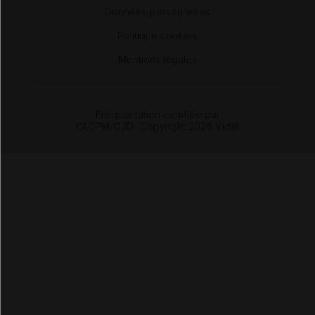
Données personnelles
-
Politique cookies
-
Mentions légales
Fréquentation certifiée par
l'ACPM/OJD
|
Copyright 2026 Vidal