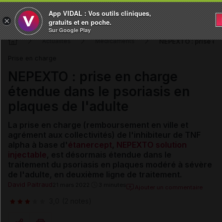
App VIDAL : Vos outils cliniques,
×
gratuits et en poche.
Sur Google Play
NEPEXTO : prise en 
Actualités
Médicaments
Prise en charge
NEPEXTO : prise en charge
étendue dans le psoriasis en
plaques de l'adulte
La prise en charge (remboursement en ville et
agrément aux collectivités) de l'inhibiteur de TNF
alpha à base d'
étanercept
,
NEPEXTO solution
injectable
, est désormais étendue dans le
traitement du psoriasis en plaques modéré à sévère
de l'adulte, en deuxième ligne de traitement.
David Paitraud
21 mars 2022
3 minutes
Ajouter un commentaire
3,0
(2 notes)