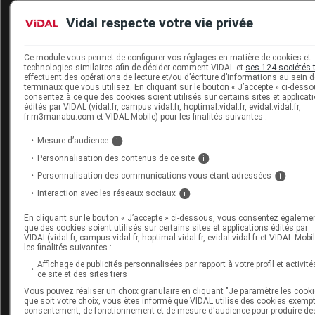
Vidal respecte votre vie privée
Pour aller plus loin
Ce module vous permet de configurer vos réglages en matière de cookies et
Consultez les monographies VIDAL
technologies similaires afin de décider comment VIDAL et
ses 124 sociétés 
effectuent des opérations de lecture et/ou d’écriture d’informations au sein 
terminaux que vous utilisez. En cliquant sur le bouton « J’accepte » ci-dess
NEPEXTO 25 mg sol inj en seringue préremplie
consentez à ce que des cookies soient utilisés sur certains sites et applicat
édités par VIDAL (vidal.fr, campus.vidal.fr, hoptimal.vidal.fr, evidal.vidal.fr,
NEPEXTO 50 mg sol inj en seringue préremplie
fr.m3manabu.com et VIDAL Mobile) pour les finalités suivantes :
NEPEXTO 50 mg sol inj en stylo prérempli
Mesure d’audience
i
Consultez les VIDAL Recos
Personnalisation des contenus de ce site
i
Personnalisation des communications vous étant adressées
i
Arthrite juvénile idiopathique
Interaction avec les réseaux sociaux
i
Biomédicaments immunomodulateurs (et autres anticorps
En cliquant sur le bouton « J’accepte » ci-dessous, vous consentez égaleme
et protéines de fusion)
que des cookies soient utilisés sur certains sites et applications édités par
VIDAL(vidal.fr, campus.vidal.fr, hoptimal.vidal.fr, evidal.vidal.fr et VIDAL Mobi
Polyarthrite rhumatoïde
les finalités suivantes :
Psoriasis en plaques de l'adulte
Affichage de publicités personnalisées par rapport à votre profil et activité
ce site et des sites tiers
Spondylarthrite ankylosante
Vous pouvez réaliser un choix granulaire en cliquant "Je paramètre les cooki
que soit votre choix, vous êtes informé que VIDAL utilise des cookies exemp
consentement, de fonctionnement et de mesure d'audience pour produire de