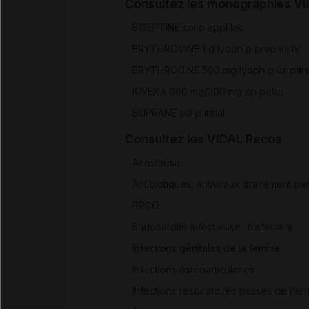
Consultez les monographies V
BISEPTINE sol p appl loc
ERYTHROCINE 1 g lyoph p prep inj IV
ERYTHROCINE 500 mg lyoph p us pare
KIVEXA 600 mg/300 mg cp pellic
SUPRANE sol p inhal
Consultez les VIDAL Recos
Anesthésie
Antibiotiques, antiviraux (traitement par
BPCO
Endocardite infectieuse : traitement
Infections génitales de la femme
Infections ostéoarticulaires
Infections respiratoires basses de l'en