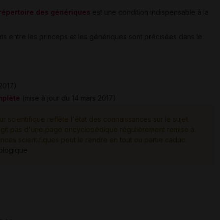
répertoire des génériques
est une condition indispensable à la
.
ts entre les princeps et les génériques sont précisées dans le
2017)
mplète
(mise à jour du 14 mars 2017)
ur scientifique reflète l'état des connaissances sur le sujet
e s'agit pas d'une page encyclopédique régulièrement remise à
ances scientifiques peut le rendre en tout ou partie caduc.
tologique