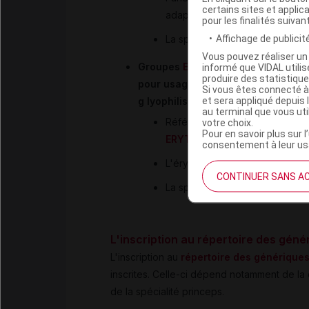
certains sites et applica
adapté à l'administration du pro
pour les finalités suivan
Affichage de publicité
La spécialité générique inscri
Vous pouvez réaliser un 
Groupes
ERYTHROMYCINE
(LACTOB
informé que VIDAL util
produire des statistiqu
pour usage parentéral et ERYTHR
Si vous êtes connecté à
et sera appliqué depuis 
g lyophilisat pour préparation inje
au terminal que vous ut
Référents respectifs :
ERYTHRO
votre choix.
Pour en savoir plus sur l
ERYTHROCINE 1 g
IV lyophili
consentement à leur usa
L'érythromycine est un antibioti
CONTINUER SANS A
La spécialité générique inscrit
L'inscription au répertoire des géné
L'inscription au
répertoire des générique
inscrites. Celle-ci dépend notamment de la d
de la spécialité princeps.