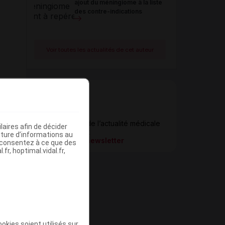
ajout du méningiome à la liste
des contre-indications
Voir toutes les actualités de cet auteur
Newsletter
Restez informé de l’actualité médicale
aires afin de décider
quotidiennement
iture d’informations au
S’inscrire à la newsletter
s consentez à ce que des
fr, hoptimal.vidal.fr,
okies soient utilisés sur