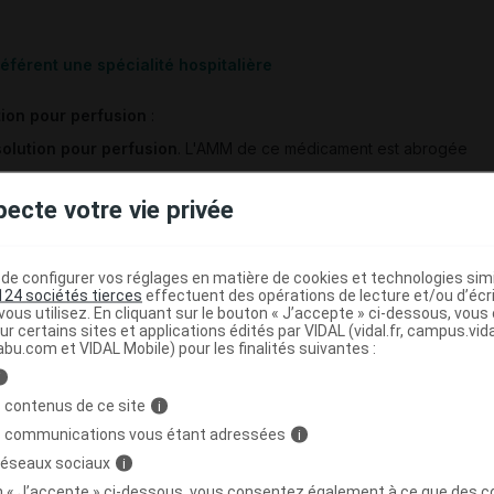
férent une spécialité hospitalière
tion pour perfusion
:
olution pour perfusion
. L'AMM de ce médicament est abrogée
pecte votre vie privée
ique cytostatique.
e dans ce groupe n'est pas commercialisée à ce jour.
e configurer vos réglages en matière de cookies et technologies simil
riques de cisplatine 1 mg/mL solution injectable pour perfusion en
124 sociétés tierces
effectuent des opérations de lecture et/ou d’écr
ous utilisez. En cliquant sur le bouton « J’accepte » ci-dessous, vou
.
ur certains sites et applications édités par VIDAL (vidal.fr, campus.vidal.
abu.com et VIDAL Mobile) pour les finalités suivantes :
 pour inhalation par vapeur
:
i
ur inhalation par vapeur
.
 contenus de ce site
i
s communications vous étant adressées
i
ue par inhalation pour patients hospitalisés ou ambulatoires
'entretien de l'anesthésie chez l'adulte, et dans l'entretien de
 réseaux sociaux
i
desflurane est donné par inhalation à l'aide d'un évaporateur
on « J’accepte » ci-dessous, vous consentez également à ce que des co