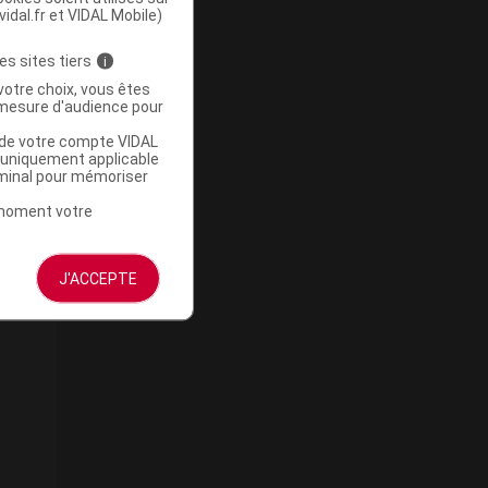
vidal.fr et VIDAL Mobile)
es sites tiers
i
votre choix, vous êtes
mesure d'audience pour
u de votre compte VIDAL
a uniquement applicable
rminal pour mémoriser
t moment votre
J'ACCEPTE