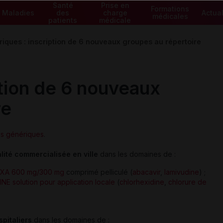
Santé
Prise en
Formations
Maladies
des
charge
Actual
médicales
patients
médicale
iques : inscription de 6 nouveaux groupes au répertoire
ption de 6 nouveaux
re
es génériques
.
lité commercialisée en ville
dans les domaines de :
EXA 600 mg/300 mg
comprimé pelliculé (
abacavir
,
lamivudine
) ;
NE solution pour application locale
(
chlorhexidine
,
chlorure de
pitaliers
dans les domaines de :