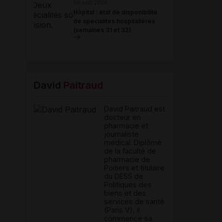
06 août 2026
Hôpital : état de disponibilité
de spécialités hospitalières
(semaines 31 et 32)
David
Paitraud
David Paitraud est
docteur en
pharmacie et
journaliste
médical. Diplômé
de la faculté de
pharmacie de
Poitiers et titulaire
du DESS de
Politiques des
biens et des
services de santé
(Paris V), il
commence sa