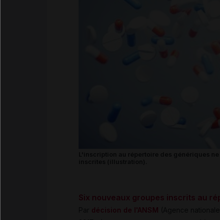
L'inscription au répertoire des génériques ne
inscrites (illustration).
Six nouveaux groupes inscrits au ré
Par
décision de l'ANSM
(Agence nationale