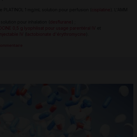
ue PLATINOL 1 mg/mL solution pour perfusion (
cisplatine
). L'AMM
olution pour inhalation (
desflurane
) ;
INE 0,5 g lyophilisat pour usage parentéral IV
et
njectable IV
(
lactobionate d'érythromycine
).
commentaire