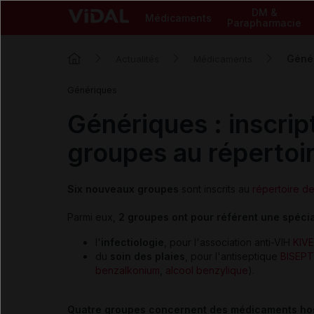
DM &
Médicaments
Parapharmacie
Génér
Actualités
Médicaments
Génériques
Génériques : inscri
groupes au répertoi
Six nouveaux groupes
sont inscrits au
répertoire d
Parmi eux,
2 groupes ont pour référent une spécia
l'
infectiologie
, pour l'association anti-VIH
KIV
du
soin des plaies
, pour l'antiseptique
BISEPTI
benzalkonium
,
alcool benzylique
).
Quatre groupes concernent des médicaments hos