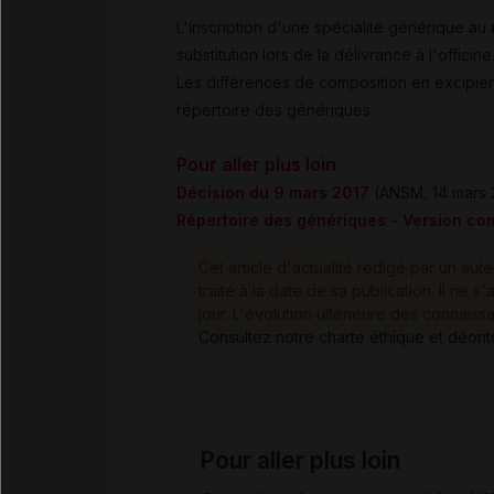
L'inscription d'une spécialité générique au
substitution lors de la délivrance à l'officine
Les différences de composition en excipien
répertoire des génériques.
Pour aller plus loin
Décision du 9 mars 2017
(ANSM, 14 mars 
Répertoire des génériques - Version co
Cet article d'actualité rédigé par un aute
traité à la date de sa publication. Il n
jour. L'évolution ultérieure des connaiss
Consultez notre charte éthique et déon
Pour aller plus loin