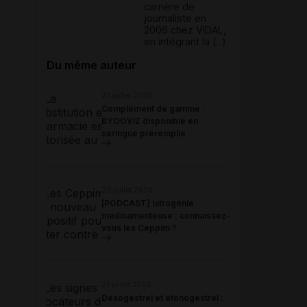
carrière de
journaliste en
2006 chez VIDAL,
en intégrant la (...)
Du même auteur
23 juillet 2026
Complément de gamme :
BYOOVIZ disponible en
seringue préremplie
22 juillet 2026
[PODCAST] Iatrogénie
médicamenteuse : connaissez-
vous les Ceppim ?
21 juillet 2026
Désogestrel et étonogestrel :