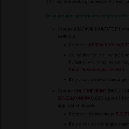
2017,
six nouveaux groupes
sont créés au
Deux groupes génériques ont pour référe
Groupe ABACAVIR (SULFATE D') éq
pelliculé
:
Référent :
KIVEXA 600 mg/300
Ce médicament est indiqué dans 
humaine (VIH) chez les adultes,
Reco
"Infection par le VIH"
).
Il n'y a pas de médicament gén
Groupe
CHLORHEXIDINE
(DIGLUCON
BENZALKONIUM
0,025 g pour 100 
application locale
:
Référent : l'antiseptique
BISEPT
Il n'y a pas de générique comme