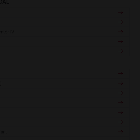
IDAL
ntér IV
)
fant