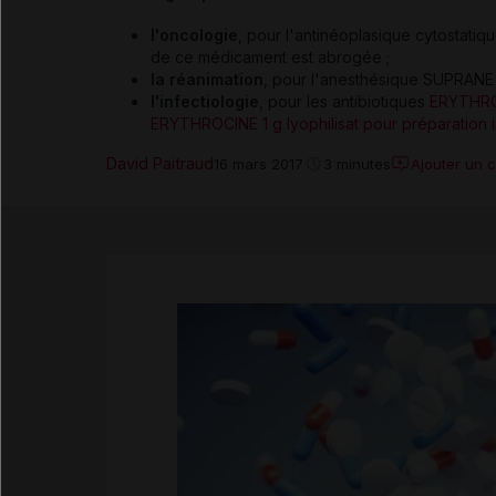
l'oncologie
, pour l'antinéoplasique cytostatiq
de ce médicament est abrogée ;
la réanimation
, pour l'anesthésique SUPRANE s
l'infectiologie
, pour les antibiotiques
ERYTHROC
ERYTHROCINE 1 g lyophilisat pour préparation i
David Paitraud
Ajouter un 
16 mars 2017
3 minutes