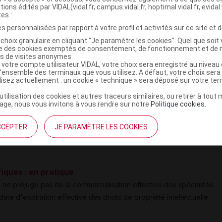
tions édités par VIDAL(vidal.fr, campus.vidal.fr, hoptimal.vidal.fr, evidal.
duit (
Cf
.
VIDAL Reco
"Anesthésie"
).
tes :
s personnalisées par rapport à votre profil et activités sur ce site et d
te dans ce groupe n'est pas commercialisée.
choix granulaire en cliquant "Je paramètre les cookies". Quel que soit 
IONATE D') équivalant à ERYTHROMYCINE 500 mg lyophilisat
ise des cookies exemptés de consentement, de fonctionnement et de 
es de visites anonymes.
OMYCINE (LACTOBIONATE D') équivalant à ERYTHROMYCINE 1
 votre compte utilisateur VIDAL, votre choix sera enregistré au nivea
l’ensemble des terminaux que vous utilisez. A défaut, votre choix ser
ctable
:
ilisez actuellement : un cookie « technique » sera déposé sur votre te
CINE 0,5 g
lyophilisat pour usage parentéral IV et
’utilisation des cookies et autres traceurs similaires, ou retirer à tou
sat pour préparation injectable
.
ge, nous vous invitons à vous rendre sur notre
Politique cookies
.
que de la famille des macrolides.
CCEPTER
JE PARAMÈTRE LES COOKIES
e dans ce groupe n'est pas commercialisée à ce jour.
riques : en pratique
s
ne préjuge pas de la commercialisation effective des spécialités
ate d'expiration effective des droits de propriété intellectuelle