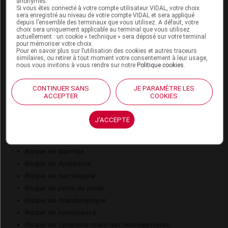
Grossesse (mois)
Allaitement
anonymes.
Si vous êtes connecté à votre compte utilisateur VIDAL, votre choix
sera enregistré au niveau de votre compte VIDAL et sera appliqué
1
2
3
4
5
6
7
8
9
depuis l’ensemble des terminaux que vous utilisez. A défaut, votre
choix sera uniquement applicable au terminal que vous utilisez
II
II
actuellement : un cookie « technique » sera déposé sur votre terminal
Risques
pour mémoriser votre choix.
Pour en savoir plus sur l’utilisation des cookies et autres traceurs
similaires, ou retirer à tout moment votre consentement à leur usage,
II
Précaution
nous vous invitons à vous rendre sur notre
Politique cookies
.
CONTINUER SANS
JE PARAMÈTRE LES
ACCEPTER
COOKIES
Risques liés au traitement
Risque d'anorexie
J'ACCEPTE
Risque d'asthénie
Risque de colite
Risque de diarrhée
Risque de dyskinésie
Risque de narcolepsie
Risque de perte de poids
Risque de rhabdomyolyse
Risque de somnolence
Risque de syndrome malin des neuroleptiques