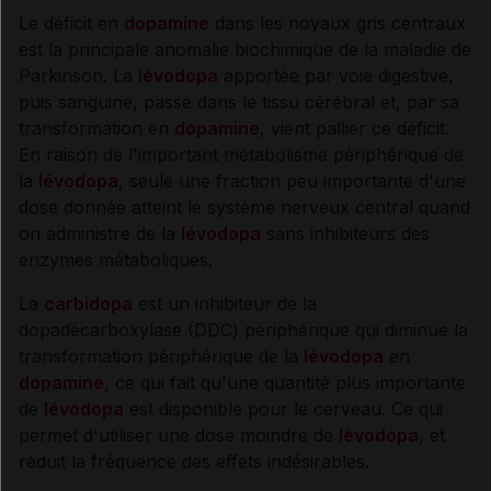
Le déficit en
dopamine
dans les noyaux gris centraux
est la principale anomalie biochimique de la maladie de
Synthèse
Parkinson. La
lévodopa
apportée par voie digestive,
puis sanguine, passe dans le tissu cérébral et, par sa
INDICATIONS ET MODALITÉS D'ADMINISTRATION
transformation en
dopamine
, vient pallier ce déficit.
En raison de l'important métabolisme périphérique de
la
lévodopa
, seule une fraction peu importante d'une
Indications
dose donnée atteint le système nerveux central quand
on administre de la
lévodopa
sans inhibiteurs des
Posologie
enzymes métaboliques.
La
carbidopa
est un inhibiteur de la
Modalités d'administration du traitement
dopadécarboxylase (DDC) périphérique qui diminue la
transformation périphérique de la
lévodopa
en
dopamine
, ce qui fait qu'une quantité plus importante
de
lévodopa
est disponible pour le cerveau. Ce qui
INFORMATIONS RELATIVES À LA SÉCURITÉ DU
permet d'utiliser une dose moindre de
lévodopa
, et
PATIENT
réduit la fréquence des effets indésirables.