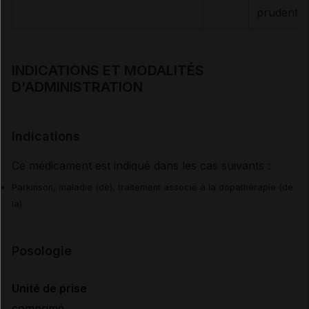
prudent
INDICATIONS ET MODALITÉS
D'ADMINISTRATION
Indications
Ce médicament est indiqué dans les cas suivants :
Parkinson, maladie (de), traitement associé à la dopathérapie (de
la)
Posologie
Unité de prise
comprimé