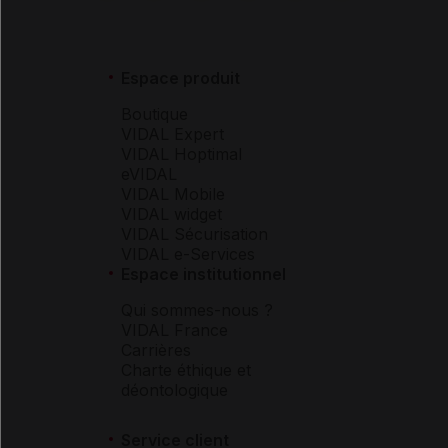
Espace produit
Boutique
VIDAL Expert
VIDAL Hoptimal
eVIDAL
VIDAL Mobile
VIDAL widget
VIDAL Sécurisation
VIDAL e-Services
Espace institutionnel
Qui sommes-nous ?
VIDAL France
Carrières
Charte éthique et
déontologique
Service client