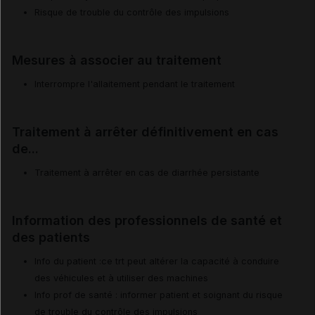
Risque de trouble du contrôle des impulsions
Mesures à associer au traitement
Interrompre l'allaitement pendant le traitement
Traitement à arrêter définitivement en cas
de...
Traitement à arrêter en cas de diarrhée persistante
Information des professionnels de santé et
des patients
Info du patient :ce trt peut altérer la capacité à conduire
des véhicules et à utiliser des machines
Info prof de santé : informer patient et soignant du risque
de trouble du contrôle des impulsions