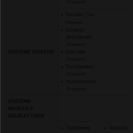
(Fréquent)
Nausée
(Très
fréquent)
Douleur
abdominale
(Fréquent)
SYSTÈME DIGESTIF
Diarrhée
(Fréquent)
Constipation
(Fréquent)
Vomissement
(Fréquent)
SYSTÈME
MUSCULO-
SQUELETTIQUE
Dyskinésie
Narcoleps