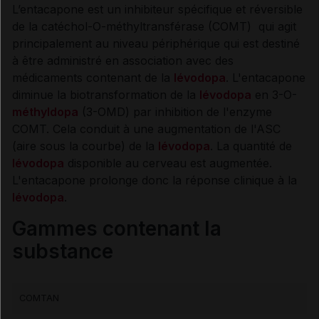
L’entacapone est un inhibiteur spécifique et réversible
Contre-indications
de la catéchol-O-méthyltransférase (COMT) qui agit
principalement au niveau périphérique qui est destiné
Précautions
à être administré en association avec des
médicaments contenant de la
lévodopa
. L'entacapone
Interactions médicamenteuses
diminue la biotransformation de la
lévodopa
en 3-O-
méthyldopa
(3-OMD) par inhibition de l'enzyme
COMT. Cela conduit à une augmentation de l'ASC
Grossesse et allaitement
(aire sous la courbe) de la
lévodopa
. La quantité de
lévodopa
disponible au cerveau est augmentée.
Risques liés au traitement
L'entacapone prolonge donc la réponse clinique à la
lévodopa
.
Mesures à associer au traitement
Gammes contenant la
substance
Traitement à arrêter définitivement en cas de...
Information des professionnels de santé et des
COMTAN
patients