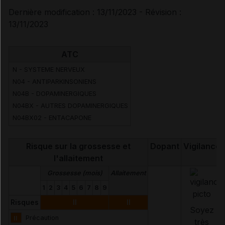
Dernière modification : 13/11/2023 - Révision :
13/11/2023
ATC
N - SYSTEME NERVEUX
N04 - ANTIPARKINSONIENS
N04B - DOPAMINERGIQUES
N04BX - AUTRES DOPAMINERGIQUES
N04BX02 - ENTACAPONE
Risque sur la grossesse et
Dopant
Vigilance
l'allaitement
Grossesse (mois)
Allaitement
1
2
3
4
5
6
7
8
9
Risques
II
II
Soyez
II
Précaution
très