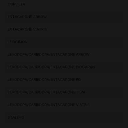
CORBILTA
Effets indésirables
ENTACAPONE ARROW
ENTACAPONE VIATRIS
Voir aussi les substances
LECIGIMON
LEVODOPA/CARBIDOPA/ENTACAPONE ARROW
Entacapone
LEVODOPA/CARBIDOPA/ENTACAPONE BIOGARAN
LEVODOPA/CARBIDOPA/ENTACAPONE EG
LEVODOPA/CARBIDOPA/ENTACAPONE TEVA
LEVODOPA/CARBIDOPA/ENTACAPONE VIATRIS
STALEVO