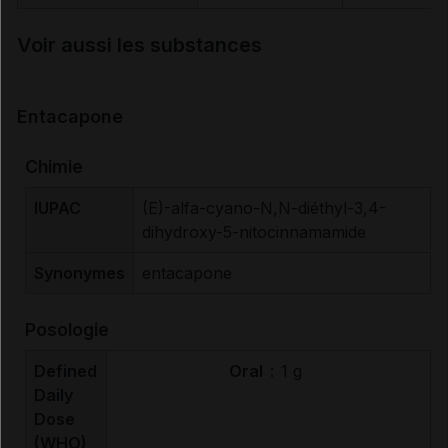
Voir aussi les substances
Entacapone
Chimie
IUPAC
(E)-alfa-cyano-N,N-diéthyl-3,4-
dihydroxy-5-nitocinnamamide
Synonymes
entacapone
Posologie
Defined
Oral
:
1 g
Daily
Dose
(WHO)