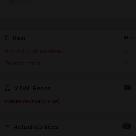
Rein
Adaptation de posologie
Toxicité rénale
VIDAL Recos
1
Parkinson (maladie de)
Actualités liées
6