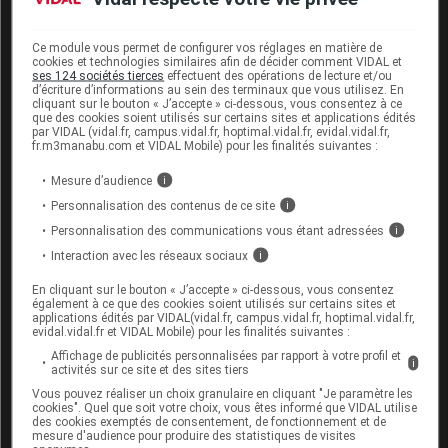
jamais être interprétée comme une preuve
d'innocuité
Ce module vous permet de configurer vos réglages en matière de
cookies et technologies similaires afin de décider comment VIDAL et
ses 124 sociétés tierces
effectuent des opérations de lecture et/ou
d’écriture d’informations au sein des terminaux que vous utilisez. En
X
Contre-indication (2)
III
Association déconseillée (2)
I
cliquant sur le bouton « J’accepte » ci-dessous, vous consentez à ce
que des cookies soient utilisés sur certains sites et applications édités
par VIDAL (vidal.fr, campus.vidal.fr, hoptimal.vidal.fr, evidal.vidal.fr,
fr.m3manabu.com et VIDAL Mobile) pour les finalités suivantes :
Niveau de risque :
Critique
Mesure d’audience
i
Dopaminergiques +
Neuroleptiques
Personnalisation des contenus de ce site
i
antiémétiques
Personnalisation des communications vous étant adressées
i
Interaction avec les réseaux sociaux
i
Entacapone +
IMAO irréversibles
En cliquant sur le bouton « J’accepte » ci-dessous, vous consentez
également à ce que des cookies soient utilisés sur certains sites et
applications édités par VIDAL(vidal.fr, campus.vidal.fr, hoptimal.vidal.fr,
evidal.vidal.fr et VIDAL Mobile) pour les finalités suivantes :
Affichage de publicités personnalisées par rapport à votre profil et
i
Grossesse et allaitement
activités sur ce site et des sites tiers
Vous pouvez réaliser un choix granulaire en cliquant "Je paramètre les
Contre-indications et précautions d'emploi
cookies". Quel que soit votre choix, vous êtes informé que VIDAL utilise
des cookies exemptés de consentement, de fonctionnement et de
mesure d'audience pour produire des statistiques de visites