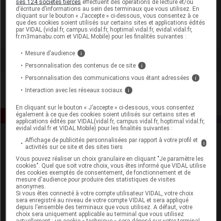
ses 124 sociétés tierces
effectuent des opérations de lecture et/ou
d’écriture d’informations au sein des terminaux que vous utilisez. En
L'association de l'alogliptine à la
metformine
améliore
cliquant sur le bouton « J’accepte » ci-dessous, vous consentez à ce
que des cookies soient utilisés sur certains sites et applications édités
le contrôle glycémique.
par VIDAL (vidal.fr, campus.vidal.fr, hoptimal.vidal.fr, evidal.vidal.fr,
fr.m3manabu.com et VIDAL Mobile) pour les finalités suivantes :
Mesure d’audience
i
Personnalisation des contenus de ce site
i
Personnalisation des communications vous étant adressées
i
Interaction avec les réseaux sociaux
i
En cliquant sur le bouton « J’accepte » ci-dessous, vous consentez
également à ce que des cookies soient utilisés sur certains sites et
applications édités par VIDAL(vidal.fr, campus.vidal.fr, hoptimal.vidal.fr,
evidal.vidal.fr et VIDAL Mobile) pour les finalités suivantes :
Affichage de publicités personnalisées par rapport à votre profil et
i
activités sur ce site et des sites tiers
Vous pouvez réaliser un choix granulaire en cliquant "Je paramètre les
cookies". Quel que soit votre choix, vous êtes informé que VIDAL utilise
des cookies exemptés de consentement, de fonctionnement et de
mesure d'audience pour produire des statistiques de visites
anonymes.
Espace produit
Si vous êtes connecté à votre compte utilisateur VIDAL, votre choix
sera enregistré au niveau de votre compte VIDAL et sera appliqué
Boutique
depuis l’ensemble des terminaux que vous utilisez. A défaut, votre
choix sera uniquement applicable au terminal que vous utilisez
VIDAL Expert
actuellement : un cookie « technique » sera déposé sur votre terminal