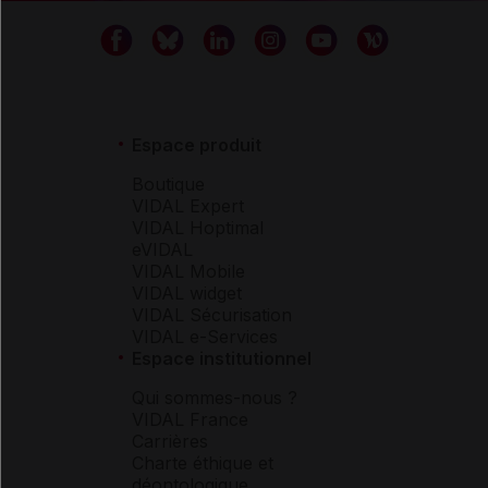
Espace produit
Boutique
VIDAL Expert
VIDAL Hoptimal
eVIDAL
VIDAL Mobile
VIDAL widget
VIDAL Sécurisation
VIDAL e-Services
Espace institutionnel
Qui sommes-nous ?
VIDAL France
Carrières
Charte éthique et
déontologique