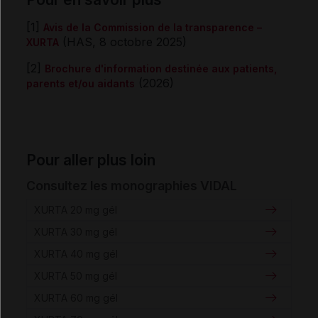
[1]
Avis de la Commission de la transparence –
(HAS, 8 octobre 2025)
XURTA
[2]
Brochure d'information destinée aux patients,
(2026)
parents et/ou aidants
Pour aller plus loin
Consultez les monographies VIDAL
XURTA 20 mg gél
XURTA 30 mg gél
XURTA 40 mg gél
XURTA 50 mg gél
XURTA 60 mg gél