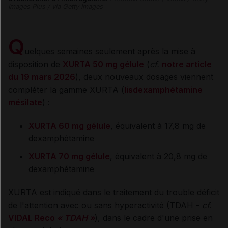
Images Plus / via Getty Images
Q
uelques semaines seulement après la mise à
disposition de
XURTA 50 mg gélule
(
cf.
notre article
du 19 mars 2026
), deux nouveaux dosages viennent
compléter la gamme XURTA (
lisdexamphétamine
mésilate
) :
XURTA 60 mg gélule
, équivalent à 17,8 mg de
dexamphétamine
XURTA 70 mg gélule
, équivalent à 20,8 mg de
dexamphétamine
XURTA est indiqué dans le traitement du trouble déficit
de l'attention avec ou sans hyperactivité (TDAH -
cf
.
VIDAL Reco
« TDAH »
), dans le cadre d'une prise en