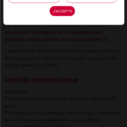
le tableau de suivi continu
: croissance, état
psychiatrique et état cardiovasculaire.
J'ACCEPTE
Les prescripteurs doivent également remettre une
brochure d'information et d'explication aux
patients, à leurs parents ou à leurs aidants
[2].
Chaque flacon de XURTA contient un dessiccant (gel
de silice dans un réservoir). Il faut dire au patient de
ne pas avaler ce produit.
Identité administrative
Stupéfiant
Prescription sur ordonnance sécurisée, limitée à 28
jours
Prescription initiale annuelle réservée aux spécialistes
en neurologie, en pédiatrie ou en psychiatrie