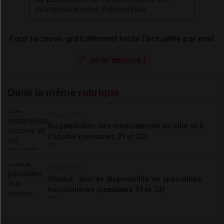
momentanément indisponible.
Pour recevoir gratuitement toute l’actualité par mail
Je m'abonne !
Dans la même
rubrique
06 août 2026
Disponibilités des médicaments en ville et à
l'hôpital (semaines 31 et 32)
06 août 2026
Hôpital : état de disponibilité de spécialités
hospitalières (semaines 31 et 32)