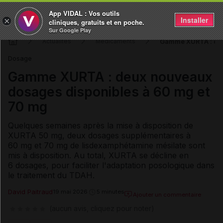
App VIDAL : Vos outils
Installer
×
cliniques, gratuits et en poche.
Sur Google Play
Gamme XURTA : deu
Actualités
Médicaments
Dosage
Gamme XURTA : deux nouveaux
dosages disponibles à 60 mg et
70 mg
Quelques semaines après la mise à disposition de
XURTA 50 mg, deux dosages supplémentaires à
60 mg et 70 mg de lisdexamphétamine mésilate sont
mis à disposition. Au total, XURTA se décline en
6 dosages, pour faciliter l'adaptation posologique dans
le traitement du TDAH.
David Paitraud
19 mai 2026
5 minutes
Ajouter un commentaire
(aucun avis, cliquez pour noter)