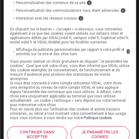
Personnalisation des contenus de ce site
i
présent, il fallait associer 2 dosages de XURTA pour
Personnalisation des communications vous étant adressées
i
atteindre ces doses.
Interaction avec les réseaux sociaux
i
Accompagner la prescription de
En cliquant sur le bouton « J’accepte » ci-dessous, vous consentez
également à ce que des cookies soient utilisés sur certains sites et
XURTA
applications édités par VIDAL(vidal.fr, campus.vidal.fr, hoptimal.vidal.fr,
evidal.vidal.fr et VIDAL Mobile) pour les finalités suivantes :
Affichage de publicités personnalisées par rapport à votre profil et
Des documents sont mis à la disposition des
i
activités sur ce site et des sites tiers
prescripteurs pour assurer le bon usage de XURTA.
Vous pouvez réaliser un choix granulaire en cliquant "Je paramètre les
cookies". Quel que soit votre choix, vous êtes informé que VIDAL utilise
Ils décrivent précisément les
mesures additionnelles
des cookies exemptés de consentement, de fonctionnement et de
de réduction du risque
(MARR), à savoir
:
mesure d'audience pour produire des statistiques de visites
anonymes.
Si vous êtes connecté à votre compte utilisateur VIDAL, votre choix
sera enregistré au niveau de votre compte VIDAL et sera appliqué
les modalités de l'évaluation initiale (liste des
depuis l’ensemble des terminaux que vous utilisez. A défaut, votre
points à vérifier) à réaliser avant l'initiation du
choix sera uniquement applicable au terminal que vous utilisez
actuellement : un cookie « technique » sera déposé sur votre terminal
traitement ;
pour mémoriser votre choix.
Pour en savoir plus sur l’utilisation des cookies et autres traceurs
similaires, ou retirer à tout moment votre consentement à leur usage,
les éléments à surveiller pendant toute la durée
nous vous invitons à vous rendre sur notre
Politique cookies
.
du traitement :
la liste des points à contrôler
pour le suivi,
CONTINUER SANS
JE PARAMÈTRE LES
ACCEPTER
COOKIES