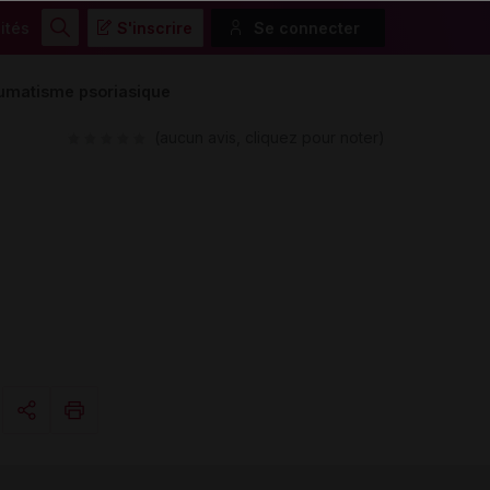
ités
S'inscrire
Se connecter
Rechercher
humatisme psoriasique
(aucun avis, cliquez pour noter)
Copier l'url