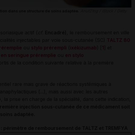
tion dans une structure de soins adaptée.
Anut21ng / iStock / Getty
oriasique actif (
cf
.
Encadré)
, le remboursement en ville
écialités injectables par voie sous-cutanée (SC)
TALTZ 80
préremplie
ou
stylo prérempli
(
ixékizumab
) [
1
] et
 en seringue préremplie
ou
en stylo
ortis de la condition suivante relative à la première
tentiel rare mais grave de réactions systémiques à
 anaphylactiques (...), mais aussi avec les autres
 la prise en charge de la spécialité, dans cette indication,
première injection sous-cutanée de ce médicament soit
 soins adaptée.
e : périmètre de remboursement de TALTZ et TREMFYA