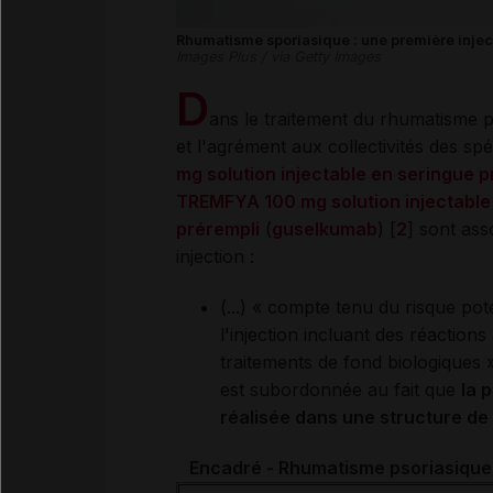
Rhumatisme sporiasique : une première injec
Images Plus / via Getty Images
D
ans le traitement du rhumatisme ps
et l'agrément aux collectivités des sp
mg solution injectable en seringue 
TREMFYA 100 mg solution injectable
prérempli
(
guselkumab
) [
2
] sont ass
injection :
(...) « compte tenu du risque po
l'injection incluant des réactions
traitements de fond biologiques »,
est subordonnée au fait que
la 
réalisée dans une structure de
Encadré - Rhumatisme psoriasiqu