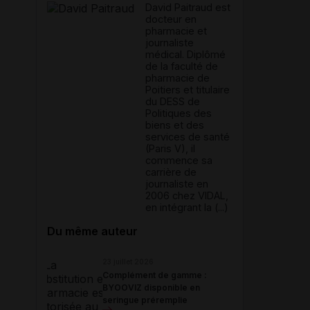
David Paitraud est
docteur en
pharmacie et
journaliste
médical. Diplômé
de la faculté de
pharmacie de
Poitiers et titulaire
du DESS de
Politiques des
biens et des
services de santé
(Paris V), il
commence sa
carrière de
journaliste en
2006 chez VIDAL,
en intégrant la (...)
Du même auteur
23 juillet 2026
Complément de gamme :
BYOOVIZ disponible en
seringue préremplie