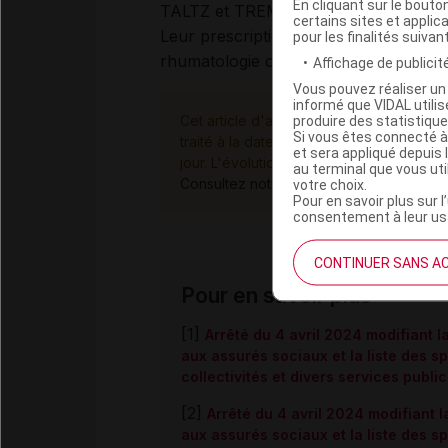
En cliquant sur le bout
TALTZ et TREMFYA sont des médicam
certains sites et applica
Leur prescription est réservée aux sp
pour les finalités suivan
rhumatologie ou en pédiatrie (TALTZ 
Affichage de publicité
Vous pouvez réaliser un 
informé que VIDAL util
Cet article d'actualité rédigé par un aute
produire des statistiqu
Si vous êtes connecté à
traité à la date de sa publication. Il n
et sera appliqué depuis 
jour. L'évolution ultérieure des connaiss
au terminal que vous ut
Consultez notre charte éthique et déon
votre choix.
Pour en savoir plus sur l
consentement à leur usa
CONTINUER SANS A
Pour en savoir plus
[1]
Arrêté du 4 avril 2024 modifiant 
aux assurés sociaux et la liste des 
collectivités et divers services publi
[2]
Arrêté du 4 avril 2024 modifiant 
aux assurés sociaux et la liste des 