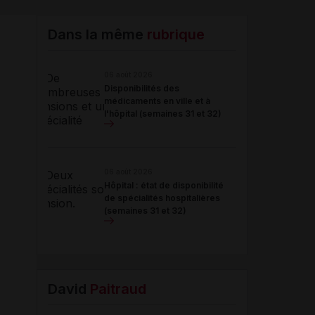
Email
Dans la même
rubrique
06 août 2026
Disponibilités des
médicaments en ville et à
l'hôpital (semaines 31 et 32)
06 août 2026
Hôpital : état de disponibilité
de spécialités hospitalières
(semaines 31 et 32)
David
Paitraud