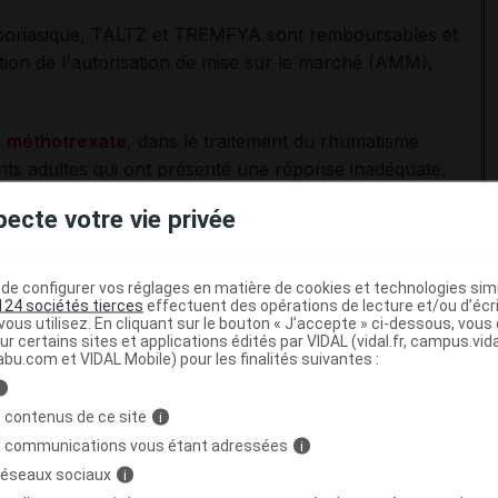
psoriasique, TALTZ et TREMFYA sont remboursables et
cation de l'autorisation de mise sur le marché (AMM),
e
méthotrexate
, dans le traitement du rhumatisme
ients adultes qui ont présenté une réponse inadéquate,
lusieurs traitements de fond (DMARDs).
pecte votre vie privée
e en charge tient compte de l'avis de la Haute Autorité de
e configurer vos réglages en matière de cookies et technologies simil
124 sociétés tierces
effectuent des opérations de lecture et/ou d’écr
emière injection de TALTZ et TREMFYA dans une structure
ous utilisez. En cliquant sur le bouton « J’accepte » ci-dessous, vou
 la Commission de la transparence (CT) dans ses avis du
ur certains sites et applications édités par VIDAL (vidal.fr, campus.vidal.
abu.com et VIDAL Mobile) pour les finalités suivantes :
sément cette structure.
i
s du produit (RCP), en cas de réaction d'hypersensibilité
 contenus de ce site
i
 TREMFYA doit être interrompue immédiatement et un
s communications vous étant adressées
i
 réseaux sociaux
i