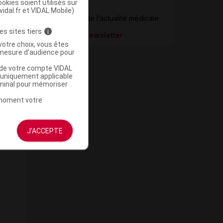
okies soient utilisés sur
vidal.fr et VIDAL Mobile)
Newsletter
Restez informé de l’actualité médicale
quotidiennement
es sites tiers
i
S’inscrire à la newsletter
votre choix, vous êtes
mesure d'audience pour
u de votre compte VIDAL
a uniquement applicable
rminal pour mémoriser
t moment votre
J'ACCEPTE