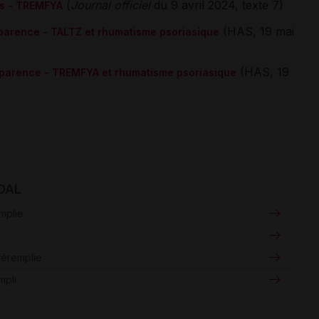
(
Journal officiel
du 9 avril 2024, texte 7)
ics - TREMFYA
(HAS, 19 mai
sparence - TALTZ et rhumatisme psoriasique
(HAS, 19
nsparence - TREMFYA et rhumatisme psoriasique
IDAL
mplie
réremplie
mpli