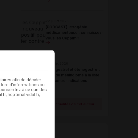
22 juillet 2026
[PODCAST] Iatrogénie
médicamenteuse : connaissez-
vous les Ceppim ?
21 juillet 2026
Désogestrel et étonogestrel :
ajout du méningiome à la liste
aires afin de décider
des contre-indications
iture d’informations au
s consentez à ce que des
fr, hoptimal.vidal.fr,
Voir toutes les actualités de cet auteur