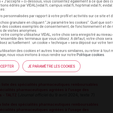
on « J’accepte » ci-dessous, vous consentez également à ce que des co
ents d'exception remboursables à 65 %.
tions édités par VIDAL(vidal.fr, campus.vidal.fr, hoptimal.vidal.fr, evidal.
écialistes en dermatologie, en médecine interne, en
tes :
uniquement).
s personnalisées par rapport à votre profil et activités sur ce site et d
choix granulaire en cliquant "Je paramètre les cookies". Quel que soit 
ise des cookies exemptés de consentement, de fonctionnement et de 
ur scientifique reflète l'état des connaissances sur le sujet
es de visites anonymes.
 votre compte utilisateur VIDAL, votre choix sera enregistré au nivea
e s'agit pas d'une page encyclopédique régulièrement remise à
l’ensemble des terminaux que vous utilisez. A défaut, votre choix ser
ances scientifiques peut le rendre en tout ou partie caduc.
ilisez actuellement : un cookie « technique » sera déposé sur votre te
tologique
’utilisation des cookies et autres traceurs similaires, ou retirer à tou
ge, nous vous invitons à vous rendre sur notre
Politique cookies
.
CCEPTER
JE PARAMÈTRE LES COOKIES
la liste des spécialités pharmaceutiques remboursables
spécialités pharmaceutiques agréées à l'usage des
(
Journal officiel
du 9 avril 2024, texte 7)
cs - TALTZ
la liste des spécialités pharmaceutiques remboursables
spécialités pharmaceutiques agréées à l'usage des