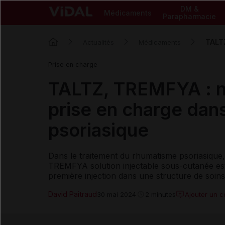
DM &
Médicaments
Parapharmacie
TALTZ
Actualités
Médicaments
Prise en charge
TALTZ, TREMFYA : n
prise en charge dan
psoriasique
Dans le traitement du rhumatisme psoriasique,
TREMFYA solution injectable sous-cutanée est
première injection dans une structure de soin
David Paitraud
Ajouter un 
30 mai 2024
2 minutes