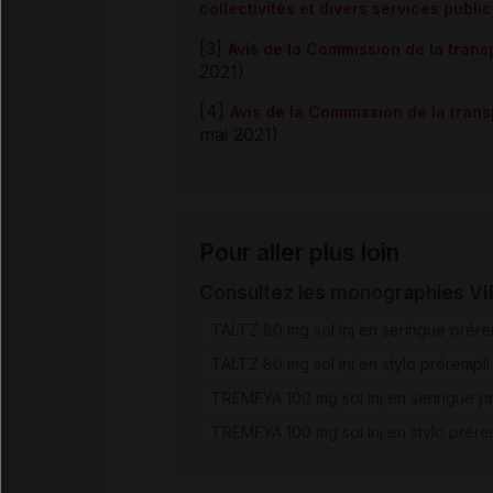
collectivités et divers services publ
[3]
Avis de la Commission de la tran
2021)
[4]
Avis de la Commission de la tra
mai 2021)
Pour aller plus loin
Consultez les monographies V
TALTZ 80 mg sol inj en seringue prére
TALTZ 80 mg sol inj en stylo prérempli
TREMFYA 100 mg sol inj en seringue p
TREMFYA 100 mg sol inj en stylo prére