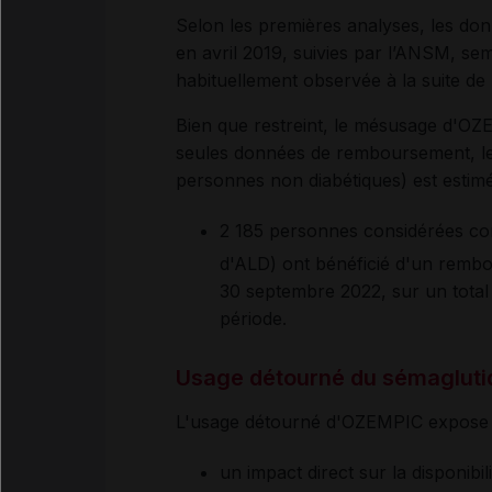
Selon les premières analyses, les do
en avril 2019, suivies par l’ANSM, se
habituellement observée à la suite d
Bien que restreint, le mésusage d'OZ
seules données de remboursement, le
personnes non diabétiques) est estim
2 185 personnes considérées co
d'ALD) ont bénéficié d'un remb
30 septembre 2022, sur un total
période.
Usage détourné du sémagluti
L'usage détourné d'OZEMPIC expose 
un impact direct sur la disponib