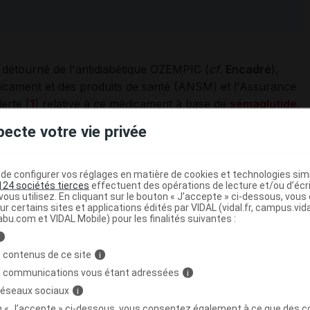
 détourné de l'antidiabétique OZEMPIC (
cf
.
Encadré
),
dicament et des produits de santé (ANSM) et l'Assurance
erte [
1
] relative à ce médicament à base de
sémaglutide
.
pecte votre vie privée
adré - OZEMPIC en bref
o prérempli est un médicament indiqué chez les adultes
e configurer vos réglages en matière de cookies et technologies simil
124 sociétés tierces
effectuent des opérations de lecture et/ou d’écr
e 2 (
cf
.
VIDAL Reco
« Diabète de type 2 : prise en
ous utilisez. En cliquant sur le bouton « J’accepte » ci-dessous, vou
ntrôlé en complément d'un régime alimentaire et d'une
ur certains sites et applications édités par VIDAL (vidal.fr, campus.vidal.
abu.com et VIDAL Mobile) pour les finalités suivantes :
i
isation de la metformine est considérée comme
 contenus de ce site
i
ntolérance ou de contre-indications ;
s communications vous étant adressées
i
 réseaux sociaux
i
édicaments destinés au traitement du diabète.
on « J’accepte » ci-dessous, vous consentez également à ce que des co