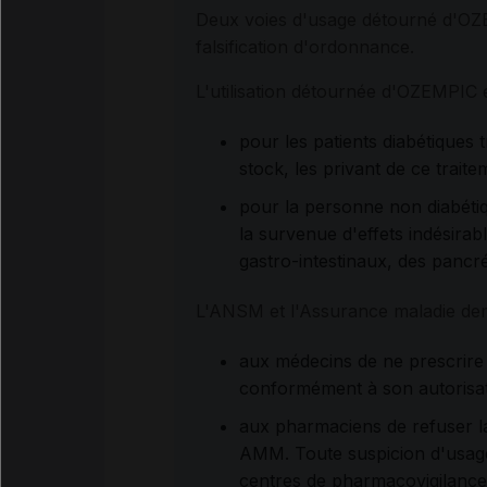
Deux voies d'usage détourné d'OZE
falsification d'ordonnance.
L'utilisation détournée d'OZEMPIC
pour les patients diabétiques 
stock, les privant de ce traite
pour la personne non diabétiq
la survenue d'effets indésirab
gastro-intestinaux, des pancr
L'ANSM et l'Assurance maladie de
aux médecins de ne prescrire
conformément à son autorisa
aux pharmaciens de refuser l
AMM. Toute suspicion d'usage 
centres de pharmacovigilance