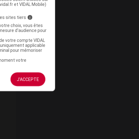
vidal.fr et VIDAL Mobile)
es sites tiers
i
votre choix, vous êtes
mesure d'audience pour
u de votre compte VIDAL
a uniquement applicable
rminal pour mémoriser
t moment votre
J'ACCEPTE