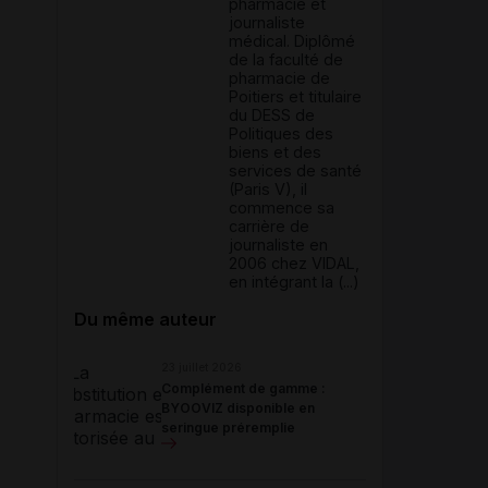
pharmacie et
journaliste
médical. Diplômé
de la faculté de
pharmacie de
Poitiers et titulaire
du DESS de
Politiques des
biens et des
services de santé
(Paris V), il
commence sa
carrière de
journaliste en
2006 chez VIDAL,
en intégrant la (...)
Du même auteur
23 juillet 2026
Complément de gamme :
BYOOVIZ disponible en
seringue préremplie