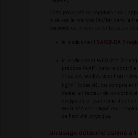
Cette propriété de régulation de l'appét
mise sur le marché (AMM) dans le trai
surpoids en présence de facteurs de 
le médicament
SAXENDA
(
liragl
;
le médicament WEGOVY (sémaglu
précoce (AAP) dans le contrôle 
chez des adultes ayant un indice
2
kg/m
(obésité), ou compris ent
moins un facteur de comorbidité 
dyslipidémie, syndrome d'apnée 
WEGOVY est indiqué en complém
de l'activité physique.
Un usage détourné estimé à 1