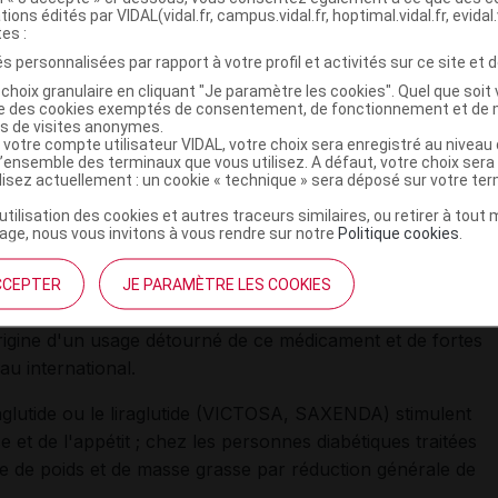
tions édités par VIDAL(vidal.fr, campus.vidal.fr, hoptimal.vidal.fr, evidal.
ages :
OZEMPIC 0,25 mg
,
OZEMPIC 0,5 mg
,
OZEMPIC 1
tes :
s personnalisées par rapport à votre profil et activités sur ce site et d
choix granulaire en cliquant "Je paramètre les cookies". Quel que soit 
appartient à la classe des analogues des récepteurs
ise des cookies exemptés de consentement, de fonctionnement et de 
ncrétinomimétiques).
es de visites anonymes.
 votre compte utilisateur VIDAL, votre choix sera enregistré au nivea
l’ensemble des terminaux que vous utilisez. A défaut, votre choix ser
ilisez actuellement : un cookie « technique » sera déposé sur votre te
es analogues du GLP-1 repérées par les
’utilisation des cookies et autres traceurs similaires, ou retirer à tou
ge, nous vous invitons à vous rendre sur notre
Politique cookies
.
résenté par les influenceurs, sur les réseaux sociaux,
CCEPTER
JE PARAMÈTRE LES COOKIES
perte de poids dans le cadre d'un régime amaigrissant.
rigine d'un usage détourné de ce médicament et de fortes
au international.
glutide ou le liraglutide (VICTOSA, SAXENDA) stimulent
se et de l'appétit ; chez les personnes diabétiques traitées
e de poids et de masse grasse par réduction générale de