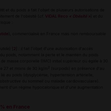
it et du poids a fait l'objet de plusieurs autorisations de
tement de l'obésité (
cf
.
VIDAL Reco
« Obésité »
) et du
risque :
utide
), commercialisé en France mais non remboursable
tide) [
2
] : il fait l'objet d'une autorisation d'accès
du poids, notamment la perte et le maintien du poids
 de masse corporelle (IMC) initial supérieur ou égale à 30
2
re 27 et moins de 30 kg/m
(surpoids) en présence d'au
lié au poids (dysglycémie, hypertension artérielle,
obstructive du sommeil ou maladie cardiovasculaire).
ent d'un régime hypocalorique et d'une augmentation
 % en France