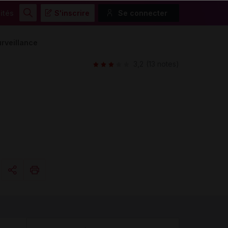
ités
S'inscrire
Se connecter
Rechercher
rveillance
3,2
(13 notes)
Copier l'url
Email