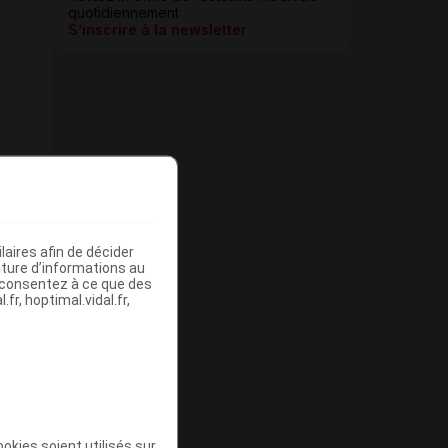
quotidiennement
S’inscrire à la newsletter
aires afin de décider
iture d’informations au
s consentez à ce que des
fr, hoptimal.vidal.fr,
okies soient utilisés sur