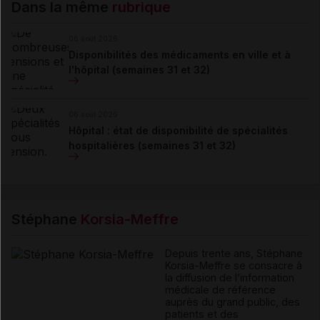
Dans la même
rubrique
06 août 2026
Disponibilités des médicaments en ville et à
l'hôpital (semaines 31 et 32)
06 août 2026
Hôpital : état de disponibilité de spécialités
hospitalières (semaines 31 et 32)
Stéphane
Korsia-Meffre
Depuis trente ans, Stéphane
Korsia-Meffre se consacre à
la diffusion de l’information
médicale de référence
auprès du grand public, des
patients et des