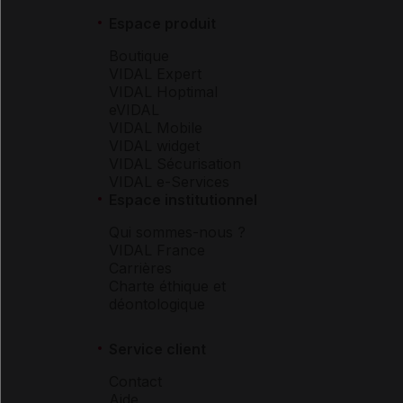
Espace produit
Boutique
VIDAL Expert
VIDAL Hoptimal
eVIDAL
VIDAL Mobile
VIDAL widget
VIDAL Sécurisation
VIDAL e-Services
Espace institutionnel
Qui sommes-nous ?
VIDAL France
Carrières
Charte éthique et
déontologique
Service client
Contact
Aide