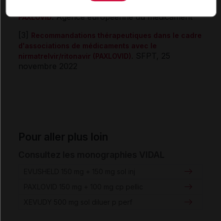
[2]
Résumé des caractéristiques du produit de
. Agence européenne du médicament
PAXLOVID
[3]
Recommandations thérapeutiques dans le cadre
d'associations de médicaments avec le
. SFPT, 25
nirmatrelvir/ritonavir (PAXLOVID)
novembre 2022
Pour aller plus loin
Consultez les monographies VIDAL
EVUSHELD 150 mg + 150 mg sol inj
PAXLOVID 150 mg + 100 mg cp pellic
XEVUDY 500 mg sol diluer p perf