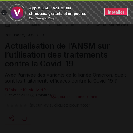
App VIDAL : Vos outils
Installer
×
cliniques, gratuits et en poche.
Sur Google Play
Actualisation de l’A
Actualités
Médicaments
Bon usage, COVID-19
Actualisation de l’ANSM sur
l’utilisation des traitements
contre la Covid-19
Avec l'arrivée des variants de la lignée Omicron, quels
sont les traitements efficaces contre la Covid-19 ?
Stéphane Korsia-Meffre
16 février 2023
3 minutes
Ajouter un commentaire
(aucun avis, cliquez pour noter)
Copier l'url