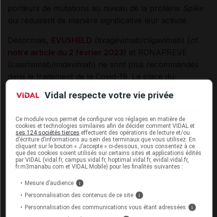
porteurs de mutations au niveau de la protéine
Spike
qui réduisent de manière significative leur activité.
Désormais,
EVUSHELD
(tixagévimab/cilgavimab) (
cf.
notre article du 2 février 2023
) et RONAPREVE
(casirivimab/imdevimab) ne sont plus recommandés
dans le traitement de la Covid-19. La place du
troisième anticorps monoclonal,
XEVUDY
Vidal respecte votre vie privée
(
sotrovimab
) (
cf.
notre article du 4
janvier 2023
),
dans ce traitement reste à déterminer sur la base
Ce module vous permet de configurer vos réglages en matière de
d’une évaluation en cours de son activité antivirale sur
cookies et technologies similaires afin de décider comment VIDAL et
ses 124 sociétés tierces
effectuent des opérations de lecture et/ou
les variants dominants.
d’écriture d’informations au sein des terminaux que vous utilisez. En
cliquant sur le bouton « J’accepte » ci-dessous, vous consentez à ce
que des cookies soient utilisés sur certains sites et applications édités
De plus, EVUSHELD et RONAPREVE ne doivent plus
par VIDAL (vidal.fr, campus.vidal.fr, hoptimal.vidal.fr, evidal.vidal.fr,
fr.m3manabu.com et VIDAL Mobile) pour les finalités suivantes :
être utilisés en prophylaxie préexposition depuis
l'émergence des variants Omicron, en particulier
Mesure d’audience
i
BQ.1.1. Cette évolution laisse les patients
Personnalisation des contenus de ce site
i
immunodéprimés sans couverture de
Personnalisation des communications vous étant adressées
i