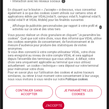
protection. XEVUDY n’est pas indiqué en prophylaxie
Interaction avec les réseaux sociaux
i
préexposition.
En cliquant sur le bouton « J’accepte » ci-dessous, vous consentez
également à ce que des cookies soient utilisés sur certains sites et
applications édités par VIDAL(vidal.fr, campus.vidal.fr, hoptimal.vidal.fr,
evidal.vidal.fr et VIDAL Mobile) pour les finalités suivantes :
Affichage de publicités personnalisées par rapport à votre profil et
i
activités sur ce site et des sites tiers
Cet article d'actualité rédigé par un auteur scientifique
Vous pouvez réaliser un choix granulaire en cliquant "Je paramètre les
reflète l'état des connaissances sur le sujet traité à la
cookies". Quel que soit votre choix, vous êtes informé que VIDAL utilise
date de sa publication. Il ne s'agit pas d'une page
des cookies exemptés de consentement, de fonctionnement et de
mesure d'audience pour produire des statistiques de visites
encyclopédique régulièrement remise à jour. L'évolution
anonymes.
ultérieure des connaissances scientifiques peut le
Si vous êtes connecté à votre compte utilisateur VIDAL, votre choix
sera enregistré au niveau de votre compte VIDAL et sera appliqué
rendre en tout ou partie caduc.
Consultez notre charte
depuis l’ensemble des terminaux que vous utilisez. A défaut, votre
éthique et déontologique
choix sera uniquement applicable au terminal que vous utilisez
actuellement : un cookie « technique » sera déposé sur votre terminal
pour mémoriser votre choix.
Pour en savoir plus sur l’utilisation des cookies et autres traceurs
similaires, ou retirer à tout moment votre consentement à leur usage,
nous vous invitons à vous rendre sur notre
Politique cookies
.
Pour en savoir plus
CONTINUER SANS
JE PARAMÈTRE LES
ACCEPTER
COOKIES
[1]
Point sur l’utilisation des traitements contre le
. ANSM, mise à jour le 9 février 2023
Covid-19
J'ACCEPTE