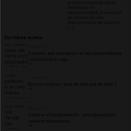
professionnels de santé.
Vétérinaire et
neurobiologiste, il a exercé
sa mission au sein
d’associations de patients
(...)
Du même auteur
16 juillet 2026
Conseils aux voyageurs et aux prescripteurs
concernant la rage
01 juillet 2026
Écrans solaires : plus de mal que de bien ?
25 mars 2026
Caféine et médicaments : des interactions
souvent méconnues