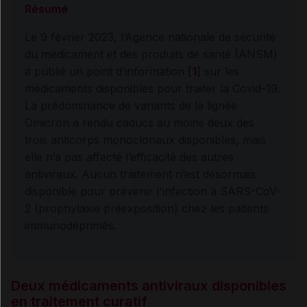
Résumé
Le 9 février 2023, l’Agence nationale de sécurité
du médicament et des produits de santé (ANSM)
a publié un point d’information [
1
] sur les
médicaments disponibles pour traiter la Covid-19.
La prédominance de variants de la lignée
Omicron a rendu caducs au moins deux des
trois anticorps monoclonaux disponibles, mais
elle n’a pas affecté l’efficacité des autres
antiviraux. Aucun traitement n’est désormais
disponible pour prévenir l'infection à SARS-CoV-
2 (prophylaxie préexposition) chez les patients
immunodéprimés.
Deux médicaments antiviraux disponibles
en traitement curatif