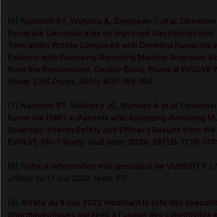
[6]
Naismith RT, Wundes A, Ziemssen T
et al.
Diroximel
Fumarate Demonstrates an Improved Gastrointestinal
Tolerability Profile Compared with Dimethyl Fumarate i
Patients with Relapsing-Remitting Multiple Sclerosis: R
from the Randomized, Double-Blind, Phase III EVOLVE
Study.
CNS Drugs
, 2020; 4(2): 185-196
[7]
Naismith RT, Wolinsky JS, Wundes A
et al.
Diroximel
Fumarate (DRF) in Patients with Relapsing-Remitting Mu
Sclerosis: Interim Safety and Efficacy Results from th
EVOLVE-MS-1 Study.
Mult Scler
, 2020; 26(13): 1729-173
[8]
Fiche d'information thérapeutique de VUMERITY
(
J
officiel
du 13 mai 2022, texte 42)
[9]
Arrêté du 9 mai 2022 modifiant la liste des spéciali
pharmaceutiques agréées à l'usage des collectivités e