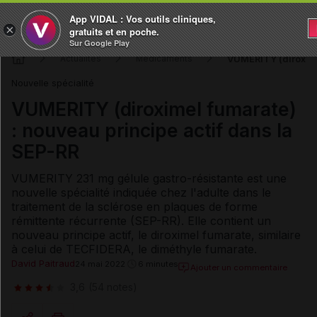
App VIDAL : Vos outils cliniques,
×
gratuits et en poche.
Sur Google Play
VUMERITY (diroximel
Actualités
Médicaments
Nouvelle spécialité
VUMERITY (diroximel fumarate)
: nouveau principe actif dans la
SEP-RR
VUMERITY 231 mg gélule gastro-résistante est une
nouvelle spécialité indiquée chez l'adulte dans le
traitement de la sclérose en plaques de forme
rémittente récurrente (SEP-RR). Elle contient un
nouveau principe actif, le diroximel fumarate, similaire
à celui de TECFIDERA, le diméthyle fumarate.
David Paitraud
24 mai 2022
6 minutes
Ajouter un commentaire
3,6
(54 notes)