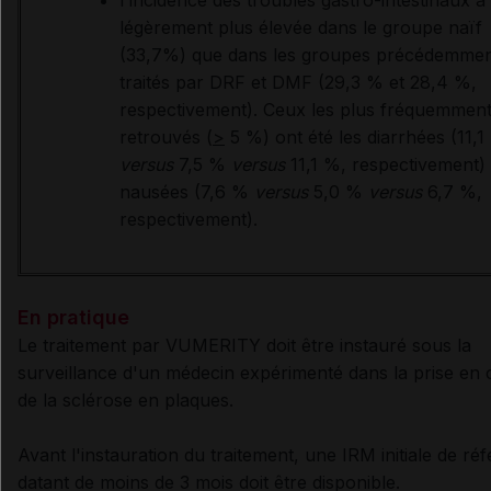
l'incidence des troubles gastro-intestinaux a
légèrement plus élevée dans le groupe naïf
(33,7%) que dans les groupes précédemme
traités par DRF et DMF (29,3 % et 28,4 %,
respectivement). Ceux les plus fréquemmen
retrouvés (
>
5 %) ont été les diarrhées (11,1
versus
7,5 %
versus
11,1 %, respectivement) 
nausées (7,6 %
versus
5,0 %
versus
6,7 %,
respectivement).
En pratique
Le traitement par VUMERITY doit être instauré sous la
surveillance d'un médecin expérimenté dans la prise en
de la sclérose en plaques.
Avant l'instauration du traitement, une IRM initiale de ré
datant de moins de 3 mois doit être disponible.