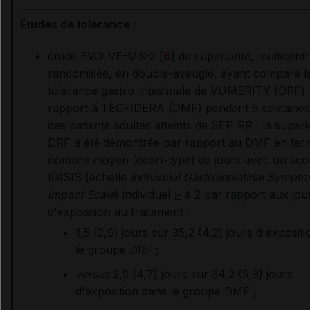
Études de tolérance :
étude EVOLVE-MS-2 [
6
] de supériorité, multicent
randomisée, en double-aveugle, ayant comparé l
tolérance gastro-intestinale de VUMERITY (DRF) 
rapport à TECFIDERA (DMF) pendant 5 semaines
des patients adultes atteints de SEP-RR : la supéri
DRF a été démontrée par rapport au DMF en ter
nombre moyen (écart-type) de jours avec un sco
IGISIS (échelle
Individual Gastrointestinal Sympt
Impact Scale
) individuel
>
à 2 par rapport
aux jou
d'exposition au traitement :
1,5 (2,9) jours sur 35,2 (4,2) jours d'exposit
le groupe DRF ;
versus
2,5 (4,7) jours sur 34,2 (5,9) jours
d'exposition dans le groupe DMF ;