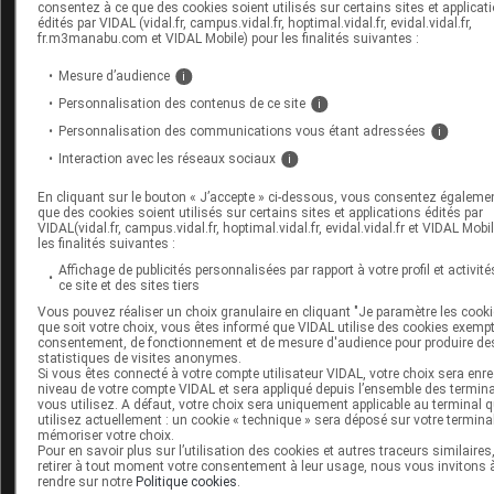
consentez à ce que des cookies soient utilisés sur certains sites et applicat
leucoencéphalopathie multifocale progressive (LEMP), le
édités par VIDAL (vidal.fr, campus.vidal.fr, hoptimal.vidal.fr, evidal.vidal.fr,
étant majoré en cas de lymphopénie.
fr.m3manabu.com et VIDAL Mobile) pour les finalités suivantes :
Mesure d’audience
i
Identité administrative
Personnalisation des contenus de ce site
i
Liste I
Personnalisation des communications vous étant adressées
i
Prescription réservée aux spécialistes en neurologie
Interaction avec les réseaux sociaux
i
Surveillance particulière pendant le traitement
En cliquant sur le bouton « J’accepte » ci-dessous, vous consentez égaleme
Flacon de 120, CIP 34009
3024168
4
que des cookies soient utilisés sur certains sites et applications édités par
VIDAL(vidal.fr, campus.vidal.fr, hoptimal.vidal.fr, evidal.vidal.fr et VIDAL Mobi
Remboursable à 65 % selon la procédure des médicame
les finalités suivantes :
d'exception : prescription en conformité avec la fiche
Affichage de publicités personnalisées par rapport à votre profil et activité
ce site et des sites tiers
d'information thérapeutique publiée au
Journal officiel
du
Vous pouvez réaliser un choix granulaire en cliquant "Je paramètre les cooki
2022 (texte 42) [
8
]
que soit votre choix, vous êtes informé que VIDAL utilise des cookies exemp
Prix public TTC = 770,33 euros
consentement, de fonctionnement et de mesure d'audience pour produire de
statistiques de visites anonymes.
Agrément aux collectivités (
Journal officiel
du 13 mai 202
Si vous êtes connecté à votre compte utilisateur VIDAL, votre choix sera enre
niveau de votre compte VIDAL et sera appliqué depuis l’ensemble des termin
43) [
9
]
vous utilisez. A défaut, votre choix sera uniquement applicable au terminal 
utilisez actuellement : un cookie « technique » sera déposé sur votre termina
Laboratoire Biogen France
mémoriser votre choix.
Pour en savoir plus sur l’utilisation des cookies et autres traceurs similaires
retirer à tout moment votre consentement à leur usage, nous vous invitons 
Pour aller plus loin
rendre sur notre
Politique cookies
.