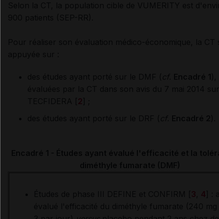
Selon la CT, la population cible de VUMERITY est d'env
900 patients (SEP-RR).
Pour réaliser son évaluation médico-économique, la CT 
appuyée sur :
des études ayant porté sur le DMF (
cf
.
Encadré 1
),
évaluées par la CT dans son avis du 7 mai 2014 su
TECFIDERA [
2
] ;
des études ayant porté sur le DRF (
cf
.
Encadré 2
).
Encadré 1 - Études ayant évalué l'efficacité et la tolé
diméthyle fumarate (DMF)
Études de phase III DEFINE et CONFIRM [
3
,
4
] :
évalué l'efficacité du diméthyle fumarate (240 mg
3 par jour)
versus
placebo pendant 2 ans chez de