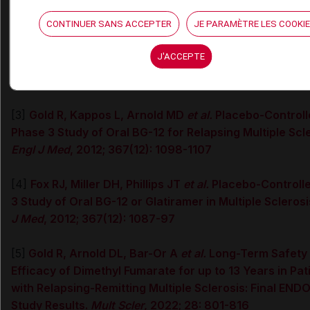
[1]
Avis de la Commission de la transparence - VUMER
CONTINUER SANS ACCEPTER
JE PARAMÈTRE LES COOKI
(HAS, 16 février 2022)
J'ACCEPTE
[2]
Avis de la Commission de la transparence -TECFID
(HAS, 7 mai 2014)
[3]
Gold R, Kappos L, Arnold MD
et al.
Placebo-Controll
Phase 3 Study of Oral BG-12 for Relapsing Multiple Scl
Engl J Med
, 2012; 367(12): 1098-1107
[4]
Fox RJ, Miller DH, Phillips JT
et al.
Placebo-Controll
3 Study of Oral BG-12 or Glatiramer in Multiple Sclerosi
J Med
, 2012; 367(12): 1087-97
[5]
Gold R, Arnold DL, Bar-Or A
et al.
Long-Term Safety
Efficacy of Dimethyl Fumarate for up to 13 Years in Pat
with Relapsing-Remitting Multiple Sclerosis: Final END
Study Results.
Mult Scler
, 2022; 28: 801-816