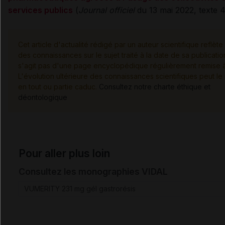
services publics
(
Journal officiel
du 13 mai 2022, texte 
Cet article d'actualité rédigé par un auteur scientifique reflète 
des connaissances sur le sujet traité à la date de sa publication
s'agit pas d'une page encyclopédique régulièrement remise à 
L'évolution ultérieure des connaissances scientifiques peut le
en tout ou partie caduc.
Consultez notre charte éthique et
déontologique
Pour aller plus loin
Consultez les monographies VIDAL
VUMERITY 231 mg gél gastrorésis