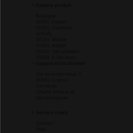
Espace produit
Boutique
VIDAL Expert
VIDAL Hoptimal
eVIDAL
VIDAL Mobile
VIDAL widget
VIDAL Sécurisation
VIDAL e-Services
Espace institutionnel
Qui sommes-nous ?
VIDAL France
Carrières
Charte éthique et
déontologique
Service client
Contact
Aide