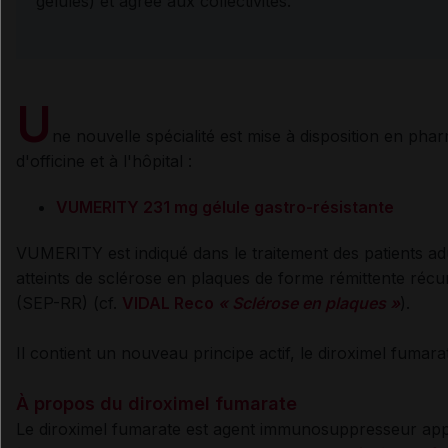
gélules) et agréé aux collectivités.
U
ne nouvelle spécialité est mise à disposition en pha
d'officine et à l'hôpital :
VUMERITY 231 mg gélule gastro-résistante
VUMERITY est indiqué dans le traitement des patients ad
atteints de sclérose en plaques de forme rémittente récu
(SEP-RR) (cf.
VIDAL Reco
« Sclérose en plaques »
).
Il contient un nouveau principe actif, le diroximel fumara
À propos du diroximel fumarate
Le diroximel fumarate est agent immunosuppresseur ap