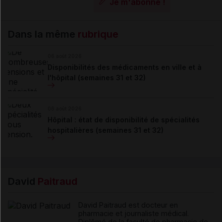
Je m'abonne !
Dans la même
rubrique
06 août 2026
Disponibilités des médicaments en ville et à
l'hôpital (semaines 31 et 32)
06 août 2026
Hôpital : état de disponibilité de spécialités
hospitalières (semaines 31 et 32)
David
Paitraud
David Paitraud est docteur en
pharmacie et journaliste médical.
Diplômé de la faculté de pharmacie de