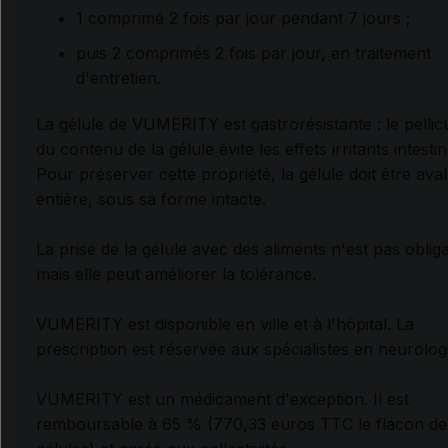
1 comprimé 2 fois par jour pendant 7 jours ;
puis 2 comprimés 2 fois par jour, en traitement
d'entretien.
La gélule de VUMERITY est gastrorésistante : le pellic
du contenu de la gélule évite les effets irritants intesti
Pour préserver cette propriété, la gélule doit être ava
entière, sous sa forme intacte.
La prise de la gélule avec des aliments n'est pas obliga
mais elle peut améliorer la tolérance.
VUMERITY est disponible en ville et à l'hôpital. La
prescription est réservée aux spécialistes en neurolog
VUMERITY est un médicament d'exception. Il est
remboursable à 65 % (770,33 euros TTC le flacon de