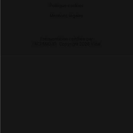
-
Politique cookies
-
Mentions légales
Fréquentation certifiée par
l'ACPM/OJD
|
Copyright 2026 Vidal